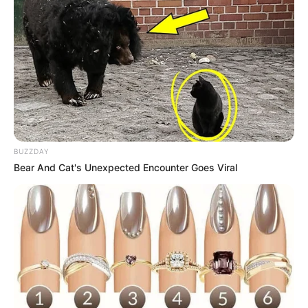
FACEBOOK
DESTAQUES DA SEMANA
Agente de Saúde é indiciada por falsificar
visitas que nunca aconteceram.
BUZZDAY
Bear And Cat's Unexpected Encounter Goes Viral
Motos e bicicletas para ACS e ACE: veja o
passo a passo para conseguir o benefício.
Câmara dos Deputados: anuênios, triênios,
quinquênios, sexta-parte e licenças-prêmio
entram no debate.
O que é que os diretores da CONACS foram