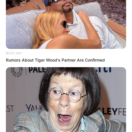
-
BUZZ DAY
Rumors About Tiger Wood's Partner Are Confirmed
-