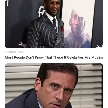
Produzido por Crônicas de Um ACS
BRAINBERRIES
Fonte: JASB - Jornal dos Agentes de Saúde do Brasil
-
Most People Don't Know That These 8 Celebrities Are Muslim
www.jasb.com.br.
Receba notícias
direto no
celular
entrando nos nossos grupos.
Clique na opção preferida: