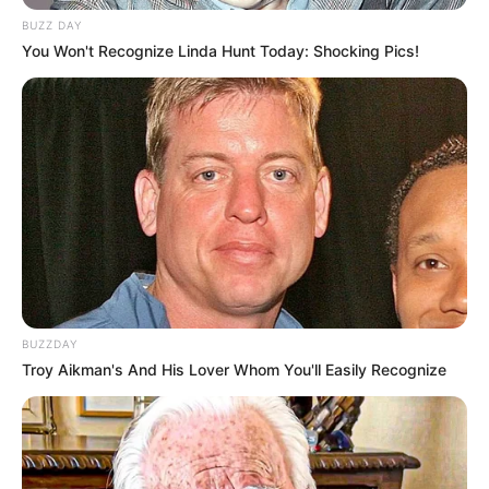
BUZZ DAY
You Won't Recognize Linda Hunt Today: Shocking Pics!
BUZZDAY
Troy Aikman's And His Lover Whom You'll Easily Recognize
-