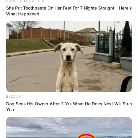
GOOD TO KNOW THIS
She Put Toothpaste On Her Feet For 7 Nights Straight – Here's
What Happened
-
BUZZ DAY
Dog Sees His Owner After 2 Yrs What He Does Next Will Stun
You