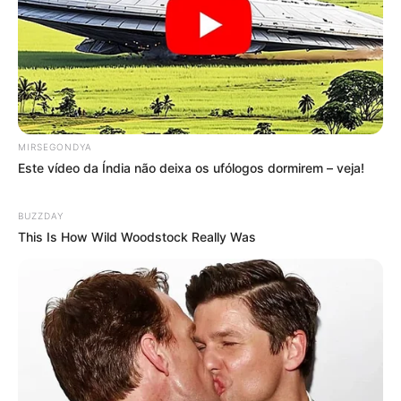
SHARE THIS
Share it
Tweet
Share it
Pin it
PUBLICAÇÕES RELACIONADAS
MIRSEGONDYA
Notícia
Este vídeo da Índia não deixa os ufólogos dormirem – veja!
PUBLICAÇÃO RECENTE
PRÓXIMA MATÉRIA
BUZZDAY
Prefeita rebate críticas após
Prefeitura de Mirandiba
This Is How Wild Woodstock Really Was
vídeo dançando de biquíni:
demitiu agentes Comunitários
'Deus não deixa cair'.
participantes do Mais Saúde
com Agente.
FAÇA O SEU COMENTÁRIO AQUI!
FALE CONOSCO