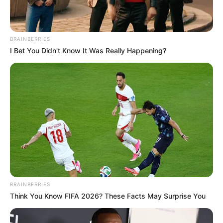
BRAINBERRIES
I Bet You Didn't Know It Was Really Happening?
-
Confira o vídeo emocionante
:
Clique aqui para assistir direto no
Youtube
.
BRAINBERRIES
Think You Know FIFA 2026? These Facts May Surprise You