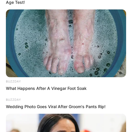
Age Test!
Publicado
no
JASB
.
Atualizado
em
21
.junho
.2025.
Atualizado
em
30
.
junho.2025.
Grupos no WhatsApp
|
No
vídeo
que apresentamos logo abaixo,
uma Agente Comunitária de Saúde faz um verdadeiro desabafo
para mostrar a verdadeira importância do trabalho de sua
categoria. Gente, o vídeo é emocionante!
-
BUZZDAY
What Happens After A Vinegar Foot Soak
BUZZDAY
Wedding Photo Goes Viral After Groom's Pants Rip!