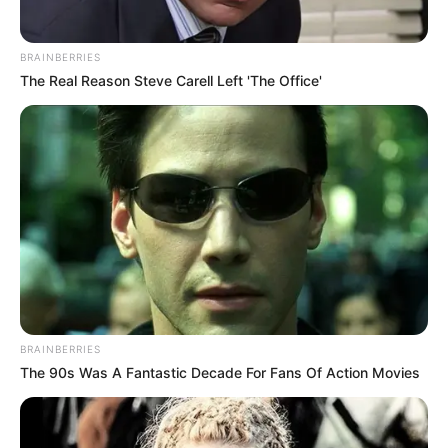
WhatsApp
,
|
Telegram
|
Facebook
ou
Inscreva-se no
canal
do
JASB no YouTube
BRAINBERRIES
The Real Reason Steve Carell Left 'The Office'
BRAINBERRIES
The 90s Was A Fantastic Decade For Fans Of Action Movies