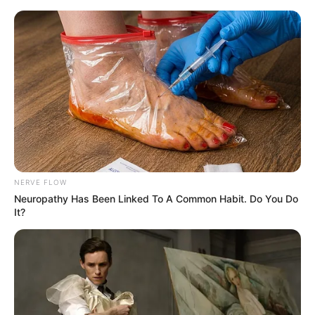
NERVE FLOW
Neuropathy Has Been Linked To A Common Habit. Do You Do
It?
HOME
Home
>
ACS
>
Acs e ACE
>
Notícia
>
VÍDEO - Desabafo de uma
Agente Comunitária de Saúde.