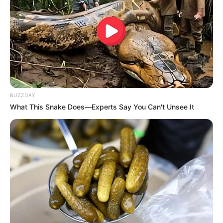
BUZZDAY
What This Snake Does—Experts Say You Can't Unsee It