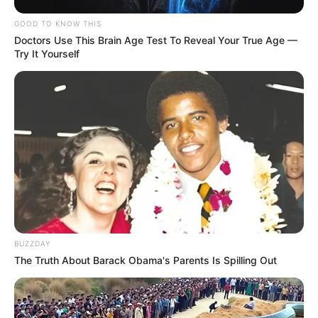
GOOD TO KNOW THIS
Doctors Use This Brain Age Test To Reveal Your True Age —
Try It Yourself
BUZZDAY
The Truth About Barack Obama's Parents Is Spilling Out