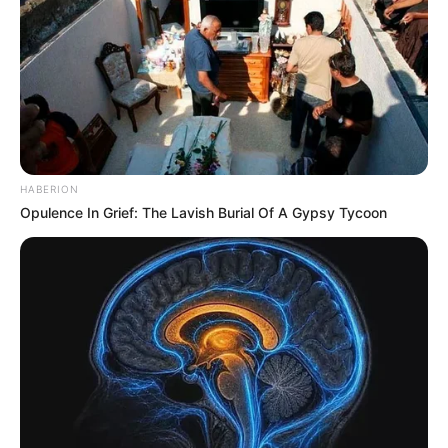
HABERION
Opulence In Grief: The Lavish Burial Of A Gypsy Tycoon