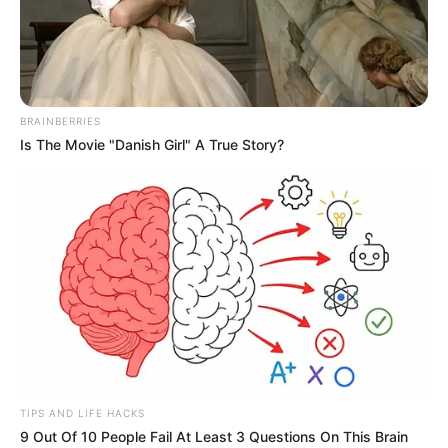
VÍDEO - Desabafo de uma Agente
Comunitária de Saúde.
09:19
ACS
,
Acs e ACE
,
Notícia
BRAINBERRIES
Is The Movie "Danish Girl" A True Story?
A importância do trabalho dos a
gentes comunitários de
saúde.
—
Foto/Reprodução
.
TIPS AND LIFE HACKS
9 Out Of 10 People Fail At Least 3 Questions On This Brain
VÍDEO - Desabafo de uma Agente Comunitária de Saúde.