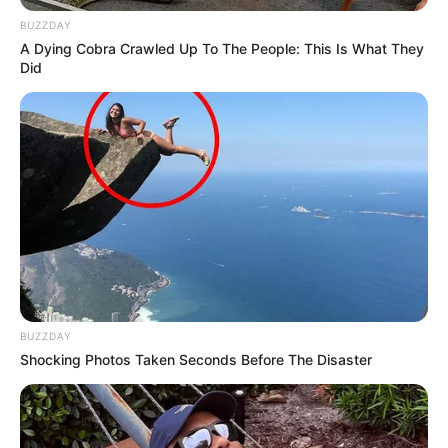
Confira alguns comentários sobre o vídeo abaixo
:
BUZZDAY
A Dying Cobra Crawled Up To The People: This Is What They
Did
BUZZDAY
Shocking Photos Taken Seconds Before The Disaster