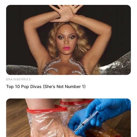
cargos mencionados serão convertidos no cargo de Técnico em
Enfermagem, resultando em um reenquadramento gradual dos
atuais servidores.
Condições para Enquadramento
: Para serem reenquadrados
como Técnicos em Enfermagem, os servidores já integrados à
Administração Pública devem ter concluído o Curso Técnico
correspondente e obtido registro legal junto ao Conselho Regional
de Enfermagem - COREN.
-
BRAINBERRIES
Top 10 Pop Divas (She's Not Number 1)