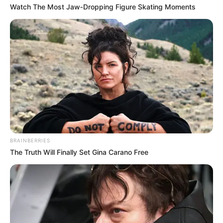
Watch The Most Jaw‑Dropping Figure Skating Moments
-
BRAINBERRIES
O Prefeito Municipal de Buriti, Arnaldo Cardoso, apresentou à
The Truth Will Finally Set Gina Carano Free
Câmara de Vereadores o Projeto de Lei nº 5/2023, que visa a
reestruturação dos cargos de Auxiliar de Enfermagem e Agente de
Saúde no município.
Esse projeto tem como objetivo reenquadrar os atuais ocupantes
dessas posições, buscando melhorias na prestação de serviços de