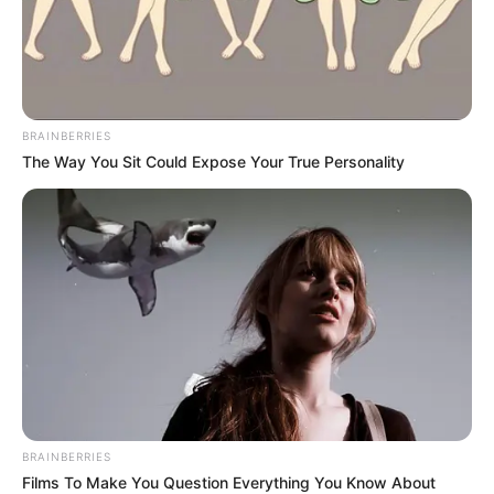
-
BRAINBERRIES
The Way You Sit Could Expose Your True Personality
-
URGENTE: Presidente da CONACS é atacada de forma absurda
BRAINBERRIES
em Rede Social.
Films To Make You Question Everything You Know About