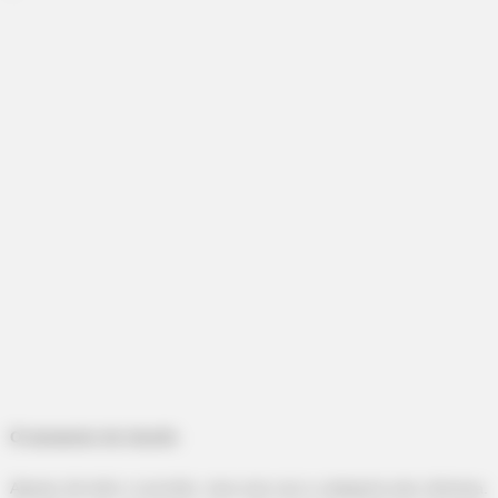
BRAINBERRIES
Gina Carano Finally Admits What Some Suspected All Along
-
O momento do triunfo
Apesar de todo o ocorrido, mas uma vez a categoria saiu vitoriosa.