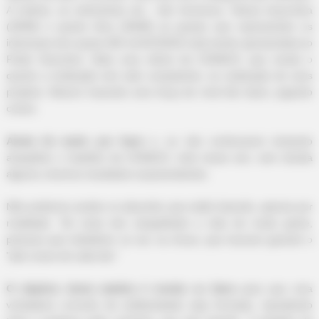
A malícia, as artimanhas etc., não funcionou. Nessa terça-feira
(29/08) e quarta feira (30/08) as pautas que representam os
interesses dos quase 400 mil ACS/ACE está sendo apresentada ao
Poder Executivo. Mais uma vitória da CONACS, que revela o
quanto a instituição tem sido competente, na realização de seus
projetos. Mesmo havendo uma força de nível tão baixo, jogando
contra.
Ainda há muito por fazer
e, se não continuarem tentando
atrapalhar o trabalho da CONACS, inda nesse ano, sem dúvida
alguma, teremos resultados surpreendentes.
Não podemos aceitar os absurdos que estão fazendo, apenas por
rivalidade. Tal coisa tem atrapalhado a vida de muita gente,
pessoas que trabalham no sol, na chuva, que buscam garantir o
"pão nosso de cada dia."
O objetivo desta matéria é revelar os fatos
para que uma
verdadeira corrente de solidariedade seja formada, repudiando