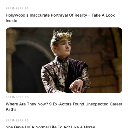
BRAINBERRIES
Hollywood's Inaccurate Portrayal Of Reality – Take A Look
Inside
BRAINBERRIES
HOME
Where Are They Now? 9 Ex-Actors Found Unexpected Career
Paths
Home
>
Acs e ACE
>
Notícia
>
Prefeitura
>
Projeto de Lei para
BRAINBERRIES
Extinção de Cargos de Agente de Saúde e Auxiliar de Enfermagem na
She Gave Up A Normal Life To Act Like A Horse