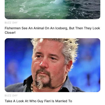
BUZZ DAY
Fishermen See An Animal On An Iceberg, But Then They Look
Closer!
-
BUZZ DAY
Take A Look At Who Guy Fieri Is Married To