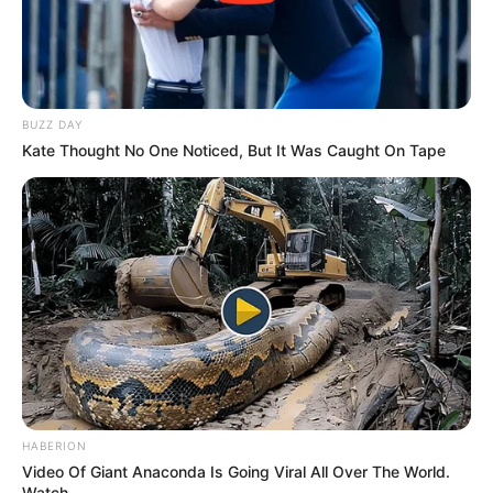
BUZZ DAY
Kate Thought No One Noticed, But It Was Caught On Tape
-
HABERION
Video Of Giant Anaconda Is Going Viral All Over The World.
Watch