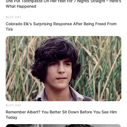
She Put Toothpaste On Her Feet For 7 Nights Straight – Here's
What Happened
BUZZ DAY
Colorado Elk's Surprising Response After Being Freed From
Tire
BUZZ DAY
Remember Albert? You Better Sit Down Before You See Him
Today