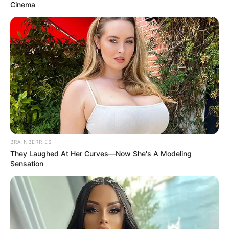
Cinema
BRAINBERRIES
They Laughed At Her Curves—Now She's A Modeling
Sensation
Ação da oposição a CONACS, no WhatsApp foi um
verdadeiro caso de polícia.
—
Foto/Reprodução/Governo do
Estado de SP
.