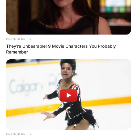
Prefeito apresenta proposta para acabar com o cargo de
Agente Comunitário de Saúde.
—
Foto/Reprodução
.
Projeto de Lei para Extinção de Cargos de Agente de Saúde
e
Auxiliar de Enfermagem
na Saúde Municipal
.
BRAINBERRIES
Publicado
no
JASB
em
01
.setembro
.2023.
Atualizado
em
03
.setem
They're Unbearable! 9 Movie Characters You Probably
bro
.2023.
Remember
Grupos no WhatsApp
| Quem pensa que já viu de tudo, não sabe o
quanto está equivocado, quando o assunto é administração pública
municipal com pouco comprometimento com a saúde publica. O
caso envolvendo o
Prefeito de Buriti (
MA
)
é um exemplo duma
administração sem a mínima noção da importância da saúde da
população.
-
BRAINBERRIES