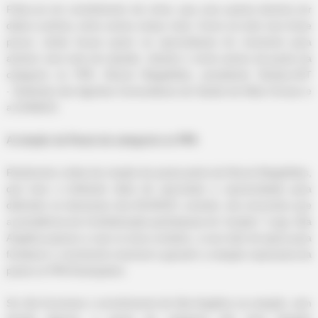
Falou-se em cometimento de crime, que uma queixa deveria ser
dada à polícia, entre outras coisas mais. Como se tudo isso fosse
pouco, ainda houve quem se aproveitasse do momento para
assinar uma nota de repúdio, citando o nome autora da pauta da
categoria no PPA,
Dinorá Magalhães, presidente
Sindacs-MT
BRAINBERRIES
-
Sindicato dos Agentes Comunitários de Saúde de Mato Grosso e
I Bet You Didn't Know It Was Really Happening?
a CONACS.
A criação da Pauta da categoria no PPA
Realmente a ideia da criação da pauta partiu de
Dinorá Magalhães,
que teve a brilhante ideia de aproveitar a oportunidade para
defender os interesses dos ACS/ACE, contudo, ela concordou que
a presidência da Confederação participasse do "projeto." Logo, Ilda
Angélica passou a usar os seus contatos, a sua rede de apoio para
fortalecer o movimento nacional e garantir a votação expressiva da
pauta no PPA Participativo.
BRAINBERRIES
Se não houvesse o envolvimento de Ilda Angélica na votação, sem
These Photos Make Us Nostalgic For The 70's