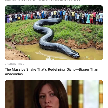
Saúde Municipal
Projeto de Lei para Extinção de
Cargos de Agente de Saúde e
Auxiliar de Enfermagem na Saúde
Municipal
01:30
Acs e ACE
,
Notícia
,
Prefeitura
BRAINBERRIES
The Massive Snake That's Redefining 'Giant'—Bigger Than
Anacondas