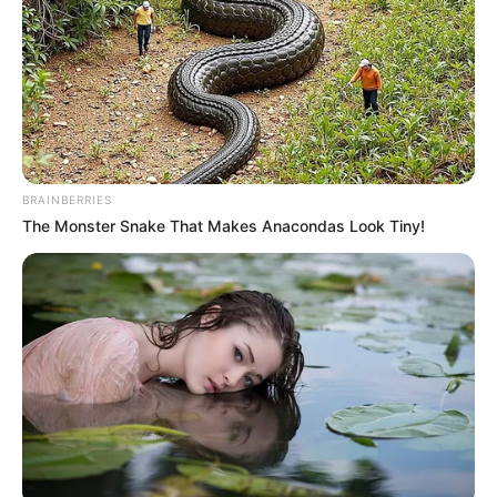
-
-cl
No caso das demais prioridades, o Adicional de Insalubridade em
grau máximo, ou seja, em 40%. E a Aposentadoria Especial, que
deverá garantir que os ACS e ACE que venham a se aposentar,
após a regulamentação da aposentadoria proposta na Emenda
Constitucional 120.
BRAINBERRIES
Adicional de Insalubridade
The Monster Snake That Makes Anacondas Look Tiny!
Quando o
Adicional de Insalubridade, conforme regulamentação
que está sendo proposta à EC 120/2022 for aprovado, todos os
ACS e ACE do país passarão a ter direito a um valor de
40%, sobre
os 2 salários mínimos. Isto equivale, hoje, ao valor de R$
1.056.
Somado ao valor atual do vencimento base, que é de R$ 2.640,
teremos
R$
3.696. Somado a esse valor, temos as gratificações, as
projeções etc.
Se levando em conta os
três salários mínimos da PEC 18
, o
salário base dos agentes com formação técnica, irá potencializar