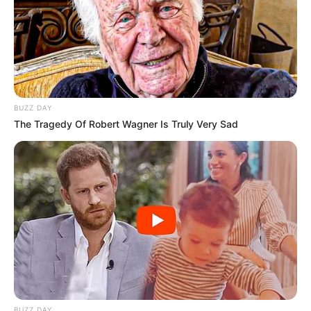
FNARAS em Brasília: Senado pode
promulgar PEC 14 em semana de
mobilização.
Presidente Kennedy (ES) abre processo
seletivo para Agentes de Saúde e de
Combate às Endemias.
BUZZ DAY
The Tragedy Of Robert Wagner Is Truly Very Sad
PEC 14: o que acontece com quinquênio,
triênio e sexta-parte na aposentadoria?
DESTAQUES DO MÊS
Prefeitura realiza a maior entrega de
motocicletas aos Agentes de Saúde da
história...
Agente de Saúde é indiciada por falsificar
BUZZ DAY