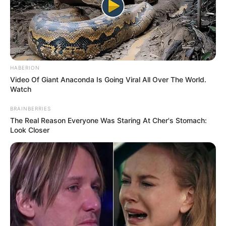
DIVERSAS
HABERION
Video Of Giant Anaconda Is Going Viral All Over The World.
MATÉRIAS EM DESTAQUE NOS ÚLTIMOS 30 DIAS
Watch
Prefeitura realiza a maior entrega de
BRAINBERRIES
motocicletas aos Agentes de Saúde da
The Real Reason Everyone Was Staring At Cher's Stomach:
história...
Look Closer
Agente de Saúde é indiciada por
falsificar visitas que nunca aconteceram.
Terceiro lote da restituição do IR paga
R$ 4,61 bilhões para 2,7 milhões de
contribuintes.