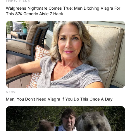
FRIDAY PLANS
mobilizarem pelas Redes Sociais.
Walgreens Nightmare Comes True: Men Ditching Viagra For
This 87¢ Generic Aisle 7 Hack
O JASB - Jornal dos Agentes de Saúde do Brasil estará engajado
na defesa dessas novas pautas. Juntem-se a nós!
-
-109
*****************************************
URGENTE: Cresce casos de violência contra Agente
Comunitária e de Combate às Endemias.
MEDVI
Men, You Don't Need Viagra If You Do This Once A Day