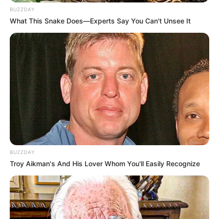
BUZZDAY
What This Snake Does—Experts Say You Can't Unsee It
FACEBOOK
DESTAQUES DA SEMANA
Agente de Saúde é indiciada por falsificar
visitas que nunca aconteceram.
Câmara dos Deputados: anuênios, triênios,
quinquênios, sexta-parte e licenças-prêmio
BUZZDAY
entram no debate.
Troy Aikman's And His Lover Whom You'll Easily Recognize
Motos e bicicletas para ACS e ACE: veja o
passo a passo para conseguir o benefício.