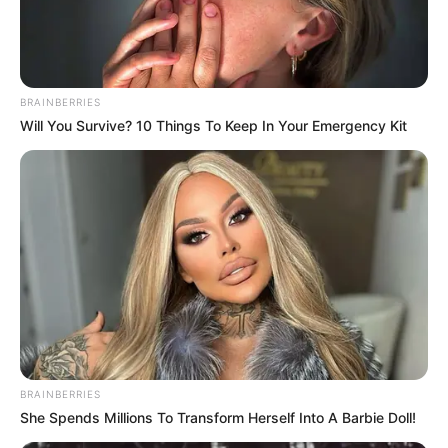
BRAINBERRIES
Will You Survive? 10 Things To Keep In Your Emergency Kit
BRAINBERRIES
She Spends Millions To Transform Herself Into A Barbie Doll!
Home
>
Acs e ACE
>
Brasília
>
CONACS
>
Notícia
>
Piso