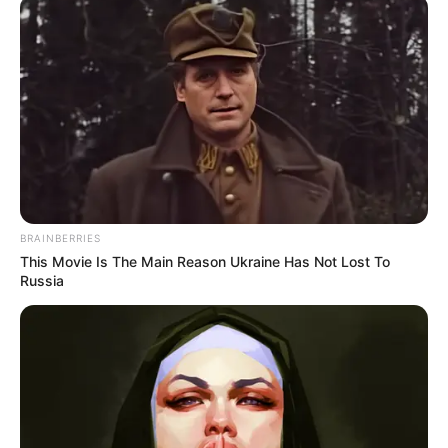
Nacional
>
Mobilização em Brasília: PEC dos 3 salários e
Insalubridade somam R$ 5.544.
Mobilização em Brasília: PEC dos 3
salários e Insalubridade somam
R$ 5.544.
08:00
Acs e ACE
,
Brasília
,
CONACS
,
Notícia
,
Piso Nacional
BRAINBERRIES
This Movie Is The Main Reason Ukraine Has Not Lost To
Russia