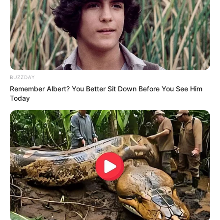
FALE CONOSCO
Nome
E-mail
*
BUZZDAY
Mensagem
*
Remember Albert? You Better Sit Down Before You See Him
Today
BUSCAR
DESTAQUES