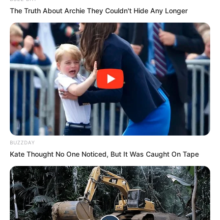
visitas que nunca aconteceram.
The Truth About Archie They Couldn't Hide Any Longer
Terceiro lote da restituição do IR paga R$
4,61 bilhões para 2,7 milhões de
contribuintes.
Motos e bicicletas para ACS e ACE: veja o
passo a passo para conseguir o benefício.
PLP 185 continua travado na Câmara dos
Deputados por erro em seu texto.
BUZZDAY
Kate Thought No One Noticed, But It Was Caught On Tape
ACS e ACE: celetista, estatutário ou
contrato precário — entenda o que muda
no seu bolso e na sua carreira.