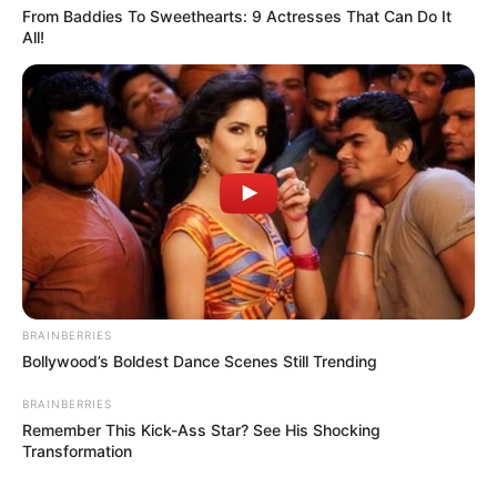
From Baddies To Sweethearts: 9 Actresses That Can Do It
All!
Vice presidente do FNARAS, Ondna Rodrigues, falou
sobre a importância da aprovação da PEC 14 no
Senado.
—
Foto/Reprodução/Agência Senado.
O que a PEC 14 garante aos ACS e ACE
A proposta estabelece uma série de direitos para os profissionais
da categoria.
Segundo o relator, muitos ainda atuam sob
vínculos precários
e sem garantias definitivas — situação que a
PEC pretende solucionar de forma constitucional e permanente.
BRAINBERRIES
Os direitos garantidos pela PEC 14/2021 são
:
Bollywood’s Boldest Dance Scenes Still Trending
💠 Aposentadoria Especial com critérios diferenciados e exclusivos
BRAINBERRIES
para ACS e ACE;
Remember This Kick-Ass Star? See His Shocking
Transformation
💠 Regularização dos vínculos funcionais — fim dos contratos
precários e temporários;