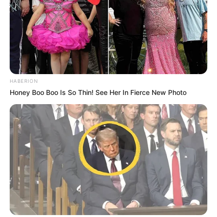
HABERION
Honey Boo Boo Is So Thin! See Her In Fierce New Photo