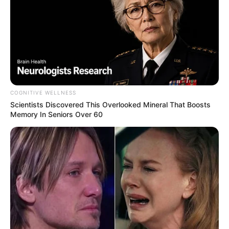
O relator confirmou o ambiente favorável
. E a categoria que há
anos bate às portas de Brasília aguarda, agora, a votação que
pode transformar direito em lei — sem passa por sanção, sem risco
de veto e com
validade permanente na Constituição Federal
.
Assista ao vídeo
(
direto no Youtube
):
COGNITIVE WELLNESS
Scientists Discovered This Overlooked Mineral That Boosts
Memory In Seniors Over 60
Matérias Bônus
:
🧊
Filho de ACS se torna Médico