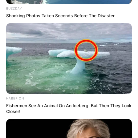
BUZZDAY
Shocking Photos Taken Seconds Before The Disaster
-ad7
💠 Valorização profissional — com base legal que sustenta outras
conquistas futuras;
💠 Fortalecimento da atuação dos profissionais no SUS — com
direitos que acompanham a responsabilidade que a função já
carrega.
Os próximos dias são decisivos
HABERION
Com o calendário legislativo pressionado pelo
recesso de junho e
Fishermen See An Animal On An Iceberg, But Then They Look
pelas festas juninas
que costumam esvaziar o Congresso, a
Closer!
janela desta semana pode ser a mais favorável do ano.
A
aprovação unânime na CCJ eliminou o principal obstáculo
interno
.