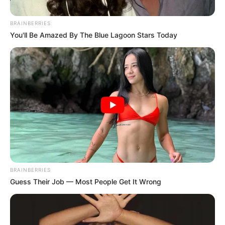
esta semana.
—
Foto: JASB
.
BRAINBERRIES
Senador Irajá afirma que PEC 14 pode ser promulgada sem
You'll Be Amazed By The Blue Lagoon Stars Today
sanção presidencial esta semana.
Publicado
no
JASB
em
14.junho.2026.
Atuali
zado
em
16
.junho.2026.
WhatsApp: Grupos Estaduais
|
O senador Irajá (PSD-TO), relator
da PEC 14/2021 no Senado Federal
, confirmou em entrevista à
Jovem Pan Saúde que a proposta poderá ser votada pelo Plenário
do Senado já nesta semana.
Acesse ao vídeo da Dra. Elane, após
esta reportagem.
--
BRAINBERRIES
Guess Their Job — Most People Get It Wrong