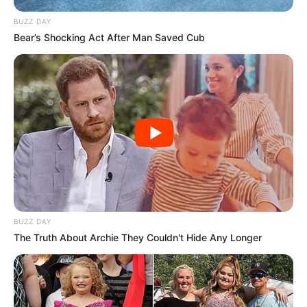
BUZZ DAY
Bear’s Shocking Act After Man Saved Cub
BUZZ DAY
The Truth About Archie They Couldn't Hide Any Longer