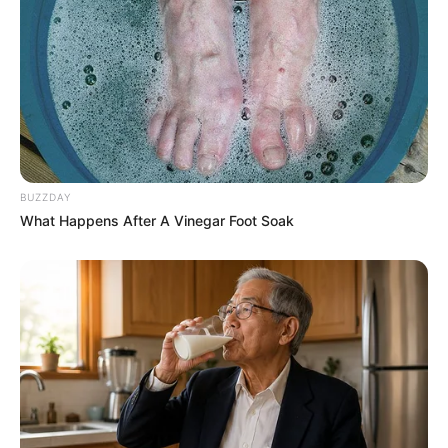
BUZZDAY
What Happens After A Vinegar Foot Soak