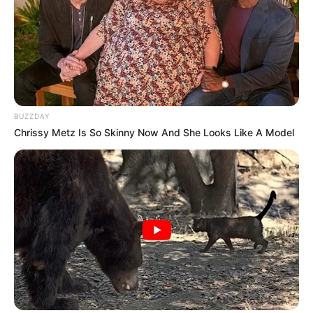
BUZZDAY
Chrissy Metz Is So Skinny Now And She Looks Like A Model
-ad5
O que a aprovação no plenário encerrará — e o que
ainda segue em aberto
Aprovada em plenário em dois turnos, a PEC 14 seguirá para
promulgação.
O desfecho encerraria anos de debate sobre os