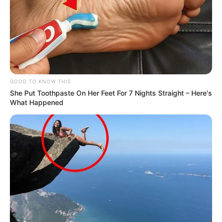
💠Segurança jurídica permanente — proteção que não pode ser
revertida por governo ou maioria parlamentar futura;
--
GOOD TO KNOW THIS
She Put Toothpaste On Her Feet For 7 Nights Straight – Here's
What Happened