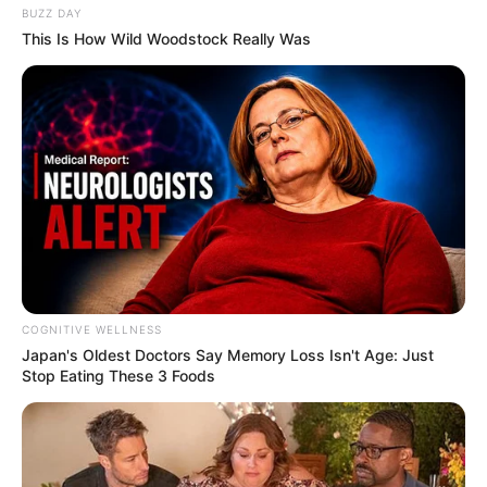
BUZZ DAY
This Is How Wild Woodstock Really Was
💠 Reconhecimento das atividades como funções permanentes do
Sistema Único de Saúde;
💠 Maior segurança jurídica para toda a categoria em nível
constitucional;
💠 Critérios específicos para aposentadoria, distintos das regras
gerais do INSS;
💠 Garantias relacionadas à carreira e à estabilidade funcional no
serviço público de saúde.
--
COGNITIVE WELLNESS
Japan's Oldest Doctors Say Me​mory Lo​ss Isn't Age: Just
Stop Eating These 3 Foods