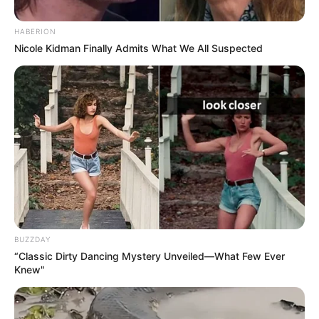
🧊
Cidades que distribuíram Motos
🧊
Parcela Única do Saúde 360: Pagamento
.
HABERION
🧊
Aplicativos de namoro se multiplicam no Brasil
...
Nicole Kidman Finally Admits What We All Suspected
🧊
Saiba como Consultar o Incentivo
🧊
Cálculo da Insalubridade sobre o base
.
🧊
Entretenimento: Os melhores doramas
-
BUZZDAY
“Classic Dirty Dancing Mystery Unveiled—What Few Ever
Knew"