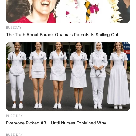
BUZZDAY
The Truth About Barack Obama's Parents Is Spilling Out
BUZZ DAY
Everyone Picked #3... Until Nurses Explained Why
BUZZ DAY