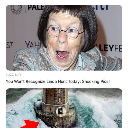
BUZZ DAY
You Won't Recognize Linda Hunt Today: Shocking Pics!
SHARE THIS
Share it
Tweet
Share it
Pin it