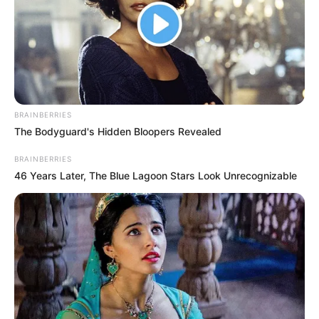
chamadas de pautas-bomba em tramitação no Congresso.
A vantagem que nenhum outro projeto tem
Irajá destacou o que distingue a
PEC 14 de todas as outras
propostas em disputa
: "Por se tratar de uma emenda
constitucional, ela não passa pela sanção presidencial. Seus efeitos
BRAINBERRIES
passam a valer após a promulgação."
The Bodyguard's Hidden Bloopers Revealed
--
BRAINBERRIES
46 Years Later, The Blue Lagoon Stars Look Unrecognizable