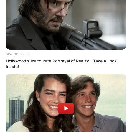
sem sanção presidencial esta semana.
Senador Irajá afirma que PEC 14
pode ser promulgada sem sanção
presidencial esta semana.
08:40
Acs e ACE
,
Aposentadoria
,
FNARAS
,
Notícia
,
Senado
BRAINBERRIES
Hollywood's Inaccurate Portrayal of Reality - Take a Look
Inside!
Irajá confirma: PEC 14 vai ao plenário do Senado ainda