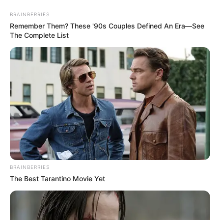
BRAINBERRIES
Remember Them? These '90s Couples Defined An Era—See
The Complete List
BRAINBERRIES
HOME
The Best Tarantino Movie Yet
Home
>
Acs e ACE
>
Aposentadoria
>
FNARAS
>
Notícia
>
Senado
>
Senador Irajá afirma que PEC 14 pode ser promulgada