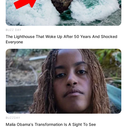
PUBLICAÇÕES RELACIONADAS
BUZZ DAY
ACS E ACE
The Lighthouse That Woke Up After 50 Years And Shocked
Everyone
Mobilização em Defesa da PEC 14: Dados para
contato com os senadores por Estado.
Agosto 07, 2026
ACS E ACE
BUZZDAY
AO VIVO: Votação da PEC 14 no Senado Federal.
Malia Obama's Transformation Is A Sight To See
Julho 01, 2026