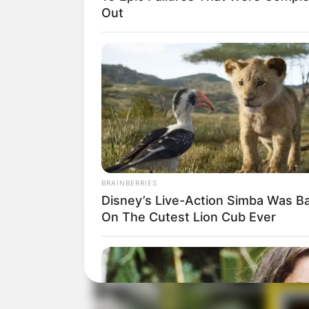
Out
-ad5
BRAINBERRIES
Disney’s Live-Action Simba Was B
On The Cutest Lion Cub Ever