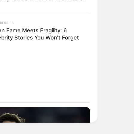
BERRIES
n Fame Meets Fragility: 6
ebrity Stories You Won't Forget