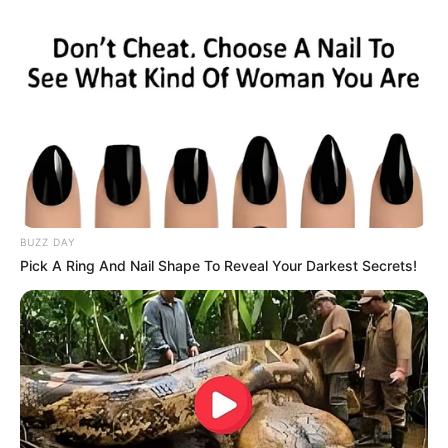
VEJA TAMBÉM
:
✳️
Exame com cera de ouvido identifica câncer
.
✳️
Israelense aos 19 anos: a mulher mais bonita
...
✳️
Cera de ouvido: exame identifica câncer...
✳️
Eleita as 10 mulheres mais bonitas do mundo
.
BUZZ DAY
Pick A Ring And Nail Shape To Reveal Your Darkest Secrets!
Natalie Wood
aos 4 anos
.
—
Foto/Reprodução
Wood começou sua carreira aos 4 anos de idade no filme de