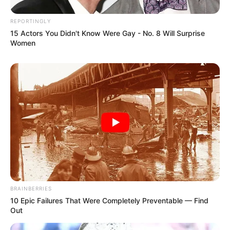
REPORTINGLY
15 Actors You Didn't Know Were Gay - No. 8 Will Surprise
BUSCAR
Women
DESTAQUES
FACEBOOK
DESTAQUES DA SEMANA
Agente de Saúde é indiciada por falsificar
BRAINBERRIES
visitas que nunca aconteceram.
10 Epic Failures That Were Completely Preventable — Find
Out
Câmara dos Deputados: anuênios, triênios,