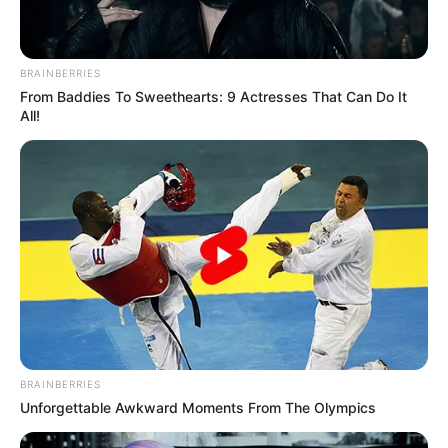
DESTAQUES DO MÊS
Prefeitura realiza a maior entrega de
motocicletas aos Agentes de Saúde da
BRAINBERRIES
história...
From Baddies To Sweethearts: 9 Actresses That Can Do It
All!
Agente de Saúde é indiciada por falsificar
visitas que nunca aconteceram.
Terceiro lote da restituição do IR paga R$
4,61 bilhões para 2,7 milhões de
contribuintes.
Motos e bicicletas para ACS e ACE: veja o
passo a passo para conseguir o benefício.
BRAINBERRIES
Unforgettable Awkward Moments From The Olympics
PLP 185 continua travado na Câmara dos
Deputados por erro em seu texto.