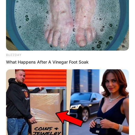
-ad3
🎬
Carreiras distintas e marcantes
Tanto Natalie Wood quanto Robert Wagner
alcançaram notável
sucesso e longevidade em Hollywood, embora de
formas
distintas
: Wood, estrela precoce e aclamada pela crítica, tornou-
se um ícone com filmes como "Um Violino no Telhado", "Rebeldia
BUZZDAY
Indomável" e "Amor, Sublime Amor", sendo
indicada ao Oscar
What Happens After A Vinegar Foot Soak
três vezes
e eternizada como um dos maiores talentos de sua
geração.
📺
Wagner e sua trajetória sólida
Wagner construiu uma carreira sólida e duradoura
, inicialmente
como galã no cinema e, posteriormente, com grande sucesso na
televisão, especialmente com a
série "Hart to Hart"
, que o
consagrou como
uma figura familiar e querida nas casas dos
americanos
, mantendo-se ativo e reconhecido na indústria por