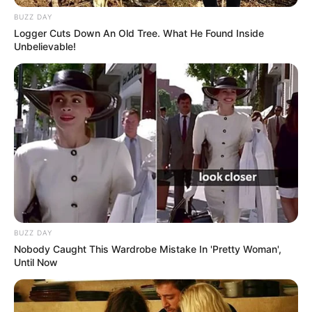
BUZZ DAY
Logger Cuts Down An Old Tree. What He Found Inside
Unbelievable!
SHARE THIS
Share it
Tweet
Share it
Pin it
BUZZ DAY
PUBLICAÇÕES RELACIONADAS
Nobody Caught This Wardrobe Mistake In 'Pretty Woman',
Until Now
Notícia
PUBLICAÇÃO RECENTE
PRÓXIMA MATÉRIA