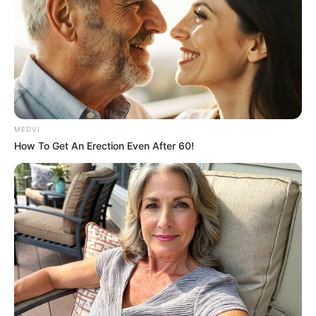
Natalie Wood e Robert Wagner:
Sucesso, amor e tragédia em
Hollywood.
01:04
Entretenimento
,
Famosos
,
Notícia
MEDVI
How To Get An Erection Even After 60!
Robert Wagner e a sua esposa
Natalie
Wood
.
—
Foto/Reprodução
.