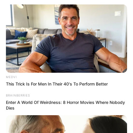
MEDVI
This Trick Is For Men In Their 40's To Perform Better
BRAINBERRIES
Enter A World Of Weirdness: 8 Horror Movies Where Nobody
HOME
Dies
Home
>
Entretenimento
>
Famosos
>
Notícia
>
Natalie Wood e
Robert Wagner: Sucesso, amor e tragédia em Hollywood.