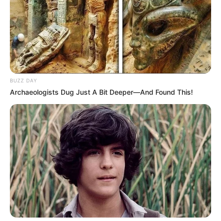
BUZZ DAY
Archaeologists Dug Just A Bit Deeper—And Found This!