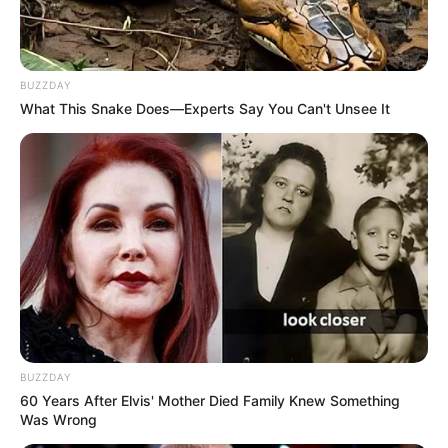
fantasia romântica "The Ghost and Mrs. Muir" (1947), com Gene
Tierney e Rex Harrison, e mais tarde naquele mesmo ano em
"Milagre na Rua 34 ", que se tornou um dos clássicos natalinos
mais duradouros.
BUZZDAY
What This Snake Does—Experts Say You Can't Unsee It
🌊
Versão oficial contestada
As autoridades relataram que Wood
, que tinha medo profundo
de água escura, teria caído ao mar enquanto tentava amarrar um
bote auxiliar. O caso, inicialmente tratado como acidente trágico,
foi reaberto em 2011 devido a novas declarações do capitão
Davern
, que contestou a versão original e sugeriu que uma
discussão acalorada entre Wagner e Walken, possivelmente sobre
a carreira de Wood, teria precedido o desaparecimento.
-
BUZZDAY
60 Years After Elvis' Mother Died Family Knew Something
Was Wrong