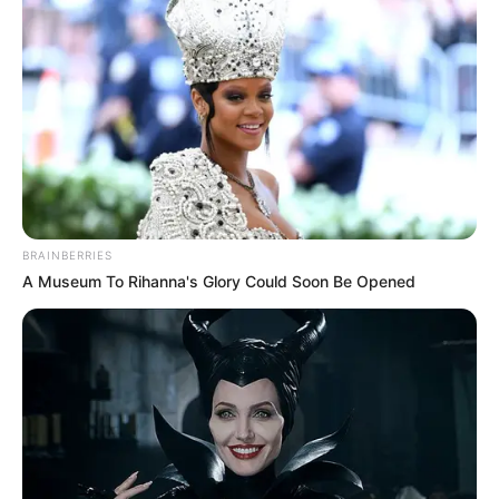
quinquênios, sexta-parte e licenças-prêmio
entram no debate.
FNARAS em Brasília: Senado pode
promulgar PEC 14 em semana de
mobilização.
Presidente Kennedy (ES) abre processo
seletivo para Agentes de Saúde e de
Combate às Endemias.
BRAINBERRIES
A Museum To Rihanna's Glory Could Soon Be Opened
PEC 14: o que acontece com quinquênio,
triênio e sexta-parte na aposentadoria?
FNARAS convoca ACS e ACE para
promulgação da PEC 14 no Congresso
Nacional.