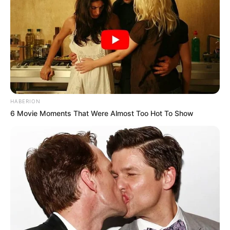
Município de aprova
Menino de 4 anos sobrevive
efetivação dos Agentes de
após cair do 10º andar em
Saúde (ACS e ACE).
Ribeirão Preto.
FAÇA O SEU COMENTÁRIO AQUI!
FALE CONOSCO
HABERION
Nome
6 Movie Moments That Were Almost Too Hot To Show
E-mail
*
Mensagem
*