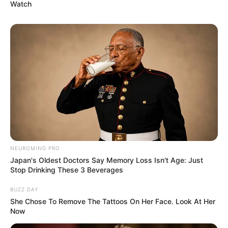
Watch
NEUROMIND PRO
Japan's Oldest Doctors Say Memory Loss Isn't Age: Just
Stop Drinking These 3 Beverages
-ad4
BUZZ DAY
A família de Wood
, especialmente sua irmã Lana, mantém
She Chose To Remove The Tattoos On Her Face. Look At Her
suspeitas sobre o papel de Wagner no incidente, mantendo o
caso
Now
vivo na mídia
e no imaginário público.