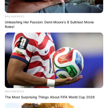
📚 Elas não chegam a ser ocultas de propósito, mas servem para
organizar as “prateleiras digitais” do serviço de streaming e
BRAINBERRIES
recomendar conteúdo para os usuários
. Essas categorias são
Unleashing Her Passion: Demi Moore's 8 Sultriest Movie
acessadas por códigos na Netflix que desbloqueiam essas listas.
Roles!
Como são esses códigos da Netflix?
-
BRAINBERRIES
The Most Surprising Things About FIFA World Cup 2026