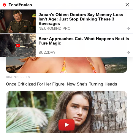
BRAINBERRIES
Once Criticized For Her Figure, Now She's Turning Heads
HOME
Home
>
Brasil
>
Entretenimento
>
Netflix
>
Notícia
>
TV
>
Como usar códigos na Netflix para desbloquear categorias ocultas.