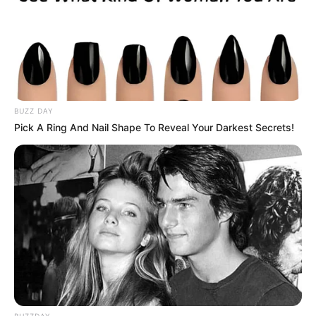
BUZZ DAY
Pick A Ring And Nail Shape To Reveal Your Darkest Secrets!
-ad5
5763
Dramas
3179 – Dramas biográficos
4961 – Dramas baseados em livros