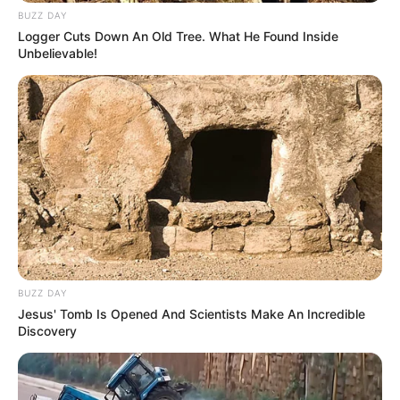
BUZZ DAY
75405 – Filmes de terror com zumbis
Logger Cuts Down An Old Tree. What He Found Inside
6998 – Histórias satânicas
Unbelievable!
52147 – Terror adolescente
42023 – Filmes de terror sobrenatural
8646 – Filmes sobre serial killers e de terror
sangrento
947 – Filmes de monstros
89585 – Comédias de terror
10944 – Filmes de terror cult
--
BUZZ DAY
Jesus' Tomb Is Opened And Scientists Make An Incredible
Discovery