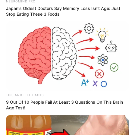
NEUROMIND PRO
32392 – Musicais Clássicos
Japan's Oldest Doctors Say Memory Loss Isn't Age: Just
31273 – Filmes Clássicos Românticos
Stop Eating These 3 Foods
47147 – Ficção Científica e Fantasia Clássicos
46588 – Clássicos do Suspense
48744 – Filmes de Guerra Clássicos
46553 – Séries Clássicas
47465 – Faroestes Clássicos (Westerns)
7687 – Filmes Noir
52858 – Épicos
53310 – Cinema mudo
TIPS AND LIFE HACKS
--
9 Out Of 10 People Fail At Least 3 Questions On This Brain
Age Test!