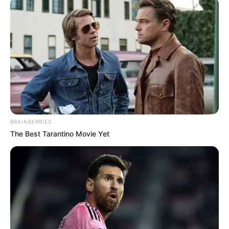
Como usar códigos na Netflix para desbloquear categorias
ocultas.
Publicado
no
JASB
.
Atualizado
em
18
.abril.2026
.
Atuali
zado
em
06
.agosto.2026.
WhatsApp: Rede do JASB
|
Saiba como usar
códigos na Netflix
para desbloquear categorias ocultas com
filmes e séries
diferentes do que você está acostumado.
--
BRAINBERRIES
The Best Tarantino Movie Yet