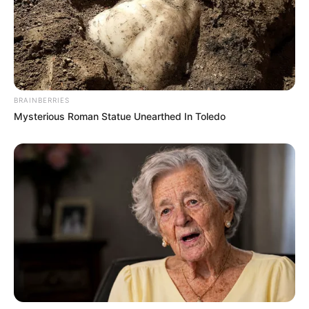
BRAINBERRIES
Mysterious Roman Statue Unearthed In Toledo
-G
31574
Filmes Clássicos
46576 – Clássicos de Ação e Aventura
31694 – Comédias Clássicas
29809 – Dramas Clássicos