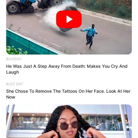
BUZZDAY
He Was Just A Step Away From Death: Makes You Cry And
Laugh
BUZZ DAY
She Chose To Remove The Tattoos On Her Face. Look At Her
Now
-ad7
8883
Filmes Românticos
5475 – Comédias românticas
502675 – Românticos favoritos