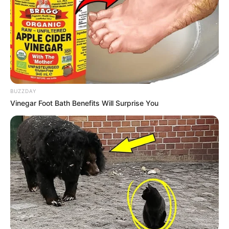
BUZZDAY
Vinegar Foot Bath Benefits Will Surprise You
-ad4
6548
Comédia
9302 – Animes Comédia
10256 – Comédias Pastelão
89585 – Comédias de Terror
869 – Humor Ácido
13335 – Comédias Musicais