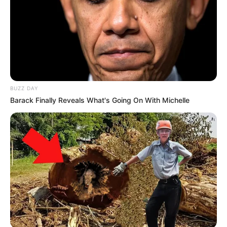
BUZZ DAY
Barack Finally Reveals What's Going On With Michelle
-ad6
8711
Filmes de Terror
45028 – Terror sobre mar aberto
75804 – Terror com vampiros
75930 – Terror com lobisomens