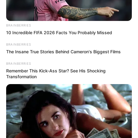
BRAINBERRIES
10 Incredible FIFA 2026 Facts You Probably Missed
BRAINBERRIES
The Insane True Stories Behind Cameron's Biggest Films
BRAINBERRIES
Remember This Kick-Ass Star? See His Shocking
Transformation
--ad5
🔍
Desbloqueando categorias ocultas na Netflix
🎬
Você sabia que a Netflix
tem categorias específicas — mas
bem específicas mesmo, como humor ácido, clássicos do suspense
e séries britânicas —
escondidas da interface?
Você pode desbloquear essas categorias com códigos
secretos na Netflix
, sem mistério.