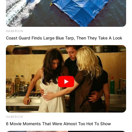
HABERION
-ad52
Coast Guard Finds Large Blue Tarp, Then They Take A Look
Séries teen
60951
3519 – Comédias Teen
9299 – Dramas Teen
52147 – Terror Adolescente
Filmes para toda a família
783
67673 – Disney
10659 – Educacionais e vocacionais
6796 – Filmes para 0 a 2 anos
6218 – Filmes para 3 a 4 anos
HABERION
6 Movie Moments That Were Almost Too Hot To Show
5455 – Filmes para 5 a 7 anos