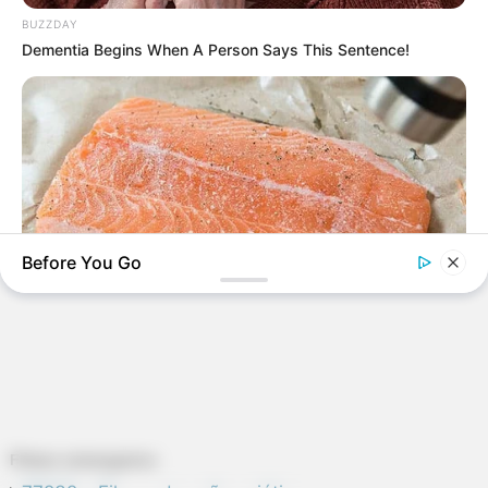
BUZZDAY
Dementia Begins When A Person Says This Sentence!
Before You Go
GOOD TO KNOW THIS
STOP Eating These 9 Foods Immediately – Number 4 Is In
Almost Every Kitchen
-ad6
Filmes estrangeiros