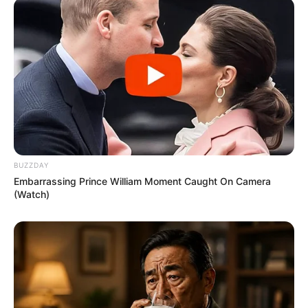
561 – Filmes para 8 a 10 anos
6962 – Filmes para 11 a 12 anos
10056 – Filmes baseados em livros infantis
11177 – Desenhos animados
27346 – Programas infantis
52843 – Música para crianças
5507 – Histórias com animais
--
BUZZDAY
Embarrassing Prince William Moment Caught On Camera
(Watch)