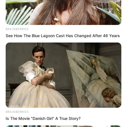
Como usar códigos na Netflix
para desbloquear categorias
ocultas.
BRAINBERRIES
See How The Blue Lagoon Cast Has Changed After 46 Years
09:00
Brasil
,
Entretenimento
,
Netflix
,
Notícia
,
TV
BRAINBERRIES
Is The Movie "Danish Girl" A True Story?
Você pode desbloquear essas categorias com códigos
secretos na Netflix, sem mistério.
—
Foto/Reprodução
.