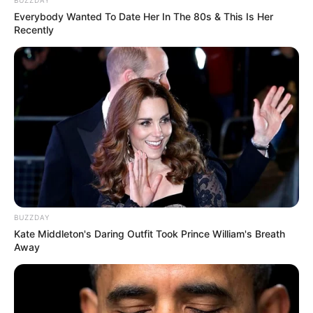
BUZZDAY
3653 Dramas baseados na vida real
Everybody Wanted To Date Her In The 80s & This Is Her
500 – Dramas LGBTQ
Recently
6889 – Dramas policiais
6616 – Dramas pol
íticos
1255 – Dramas românticos
3947 – Dramas sobre questões sociais
11 – Dramas militares
7243 – Dramas sobre esporte
5012 – Dramas sobre entretenimento
--
BUZZDAY
Kate Middleton's Daring Outfit Took Prince William's Breath
Away