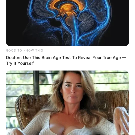
GOOD TO KNOW THIS
Doctors Use This Brain Age Test To Reveal Your True Age —
Try It Yourself
-ad9
4370
Filmes de Esportes
8985 – Filmes de artes marciais
12339 – Filmes sobre beisebol
12762 – Filmes sobre basquetebol
6695 – Artes marciais, boxe e luta
12549 – Filmes sobre futebol