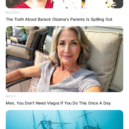
6721 – Séries de anime
BUZZDAY
9302 – Anime — comédia
The Truth About Barack Obama's Parents Is Spilling Out
--
MEDVI
Men, You Don't Need Viagra If You Do This Once A Day