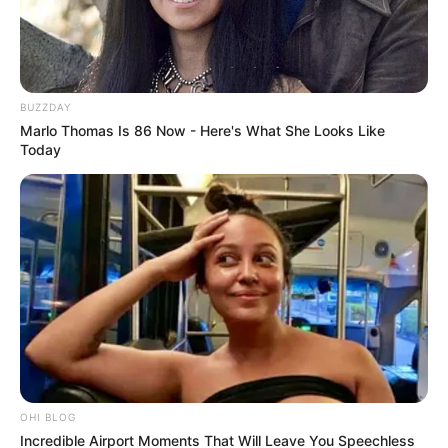
--
BUZZDAY
Marlo Thomas Is 86 Now - Here's What She Looks Like
Today
-ad3
Séries
83
72436 – TV sobre culinária e viagem
52780 – Programas sobre ciência e natureza
52117 – Séries britânicas
46553 – Séries clássicas
26146 – Séries criminais
74652 – Séries cult
OHI BLOG
Incredible Airport Moments That Will Leave You Speechless