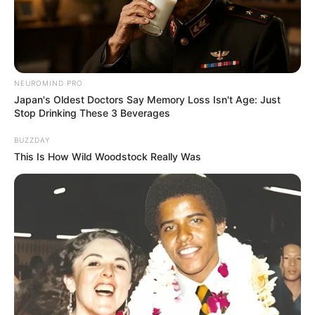
NEUROMIND PRO
Japan's Oldest Doctors Say Memory Loss Isn't Age: Just
Stop Drinking These 3 Beverages
-ad4
Anime
7424
BUZZDAY
This Is How Wild Woodstock Really Was
2653 – Animes de ação
452 – Animes com drama
11881 – Séries e filmes de animação para adultos
5507 – Histórias com animais
11146 – Animes de fantasia
3063 – Filmes de anime
10695 – Animes de terror
2729 – Animes de ficção científica