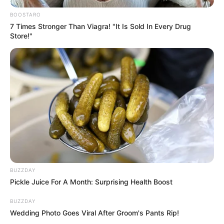
12803 – Filmes sobre futebol americano
BOOSTARO
7 Times Stronger Than Viagra! "It Is Sold In Every Drug
5286 – Comédias sobre esportes
Store!"
180 – Documentários sobre esportes
7243 – Dramas sobre esporte
12443 – Boxe
9327 – Esportes e boa forma
-
BUZZDAY
Pickle Juice For A Month: Surprising Health Boost
BUZZDAY
Wedding Photo Goes Viral After Groom's Pants Rip!