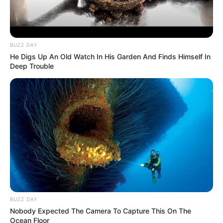
3269 – Thrillers independentes
31851 – Filmes sobre máfia
9994 – Mistério
BUZZ DAY
11140 – Suspenses sobrenaturais
He Digs Up An Old Watch In His Garden And Finds Himself In
Deep Trouble
-
BUZZ DAY
Nobody Expected The Camera To Capture This On The
Ocean Floor