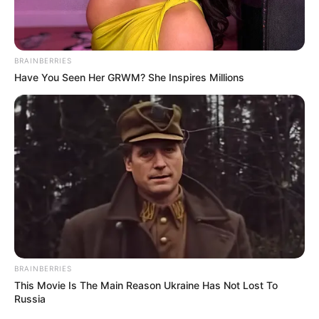
--
BRAINBERRIES
Have You Seen Her GRWM? She Inspires Millions
-ad3
🎯
Lista de códigos da Netflix
Agora sim, a
lista de códigos secretos da Netflix
, que liberam as
tais categorias ocultas. Algumas se repetem porque apresentam
características de um ou mais gêneros.
1365
Ação & Aventura
BRAINBERRIES
2125 – Ação e Aventura Militar
This Movie Is The Main Reason Ukraine Has Not Lost To
43040 – Comédias de Ação
Russia