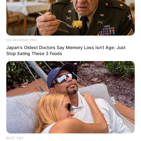
Câmara dos Deputados: anuênios, triênios,
quinquênios, sexta-parte e licenças-prêmio
entram no debate.
Motos e bicicletas para ACS e ACE: veja o
passo a passo para conseguir o benefício.
NEUROMIND PRO
Japan's Oldest Doctors Say Memory Loss Isn't Age: Just
Stop Eating These 3 Foods
FNARAS em Brasília: Senado pode
promulgar PEC 14 em semana de
mobilização.
Presidente Kennedy (ES) abre processo
seletivo para Agentes de Saúde e de
Combate às Endemias.
PEC 14: o que acontece com quinquênio,
triênio e sexta-parte na aposentadoria?
BUZZ DAY