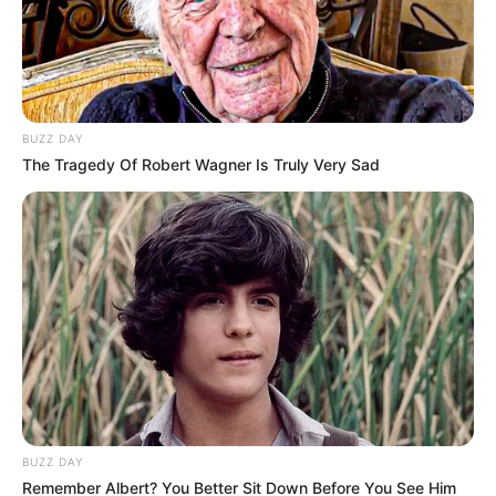
Deputados por erro em seu texto.
ACS e ACE: celetista, estatutário ou
contrato precário — entenda o que muda
no seu bolso e na sua carreira.
BUZZ DAY
The Tragedy Of Robert Wagner Is Truly Very Sad
DIVERSAS
MATÉRIAS EM DESTAQUE NOS ÚLTIMOS 30 DIAS
Prefeitura realiza a maior entrega de
motocicletas aos Agentes de Saúde da
BUZZ DAY
história...
Remember Albert? You Better Sit Down Before You See Him