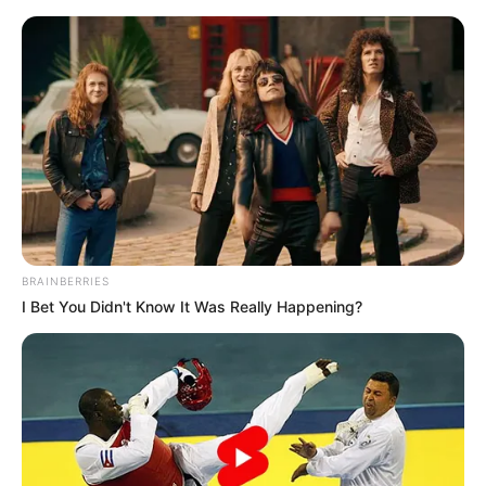
BRAINBERRIES
I Bet You Didn't Know It Was Really Happening?
HOME
Home
>
Brasil
>
Dengue
>
Minas Gerais
>
Ministério da Saúde
>
Notícia
>
Sorotipo 3 liga alerta para perigo de dengue grave