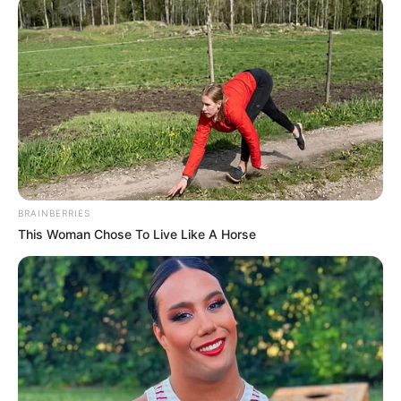
Publicado
no
JASB
em
06
.
janeiro.2025.
Atualizado
em
07
.
janeiro.2
025.
| O alerta de
sorotipo tipo 3 da dengues. A
WhatsApp: Canal JASB
situação é grave e merece atenção. Reaparição de vírus após
sumiço de 15 anos expõe milhões de pessoas que adoeceram na
epidemia de 2024 à reinfecção.
-
-2p
Minas Gerais no radar da Dengue em 2025
BRAINBERRIES
This Woman Chose To Live Like A Horse
Após enfrentar a maior epidemia de dengue de sua história em
2024, Minas Gerais começa 2025 com uma nova ameaça: o
sorotipo 3 do vírus. O estado, que
registrou 1.124 mortes
no ano
passado, volta a ser foco de preocupação, especialmente com o
retorno desse sorotipo que esteve fora de circulação por 15 anos.
A epidemia de dengue de 2024 foi atípica, e a ressurgência do
sorotipo 3 torna a situação ainda mais arriscada para a população.