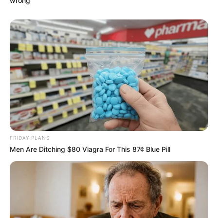
wrong
BUSCAR
DESTAQUES
FACEBOOK
FRIDAY PLANS
Men Are Ditching $80 Viagra For This 87¢ Blue Pill
DESTAQUES DA SEMANA
Agente de Saúde é indiciada por falsificar
visitas que nunca aconteceram.