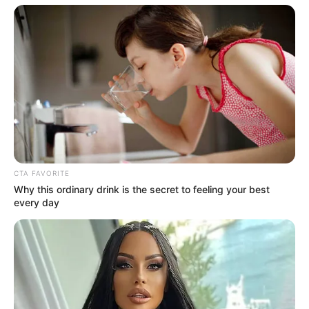
Publicação:
JASB - Jornal dos Agentes de Saúde do Brasil
-
www.jasb.com.br.
-
-112
Receba notícias
direto no
celular
entrando nos nossos grupos.
Clique na opção preferida:
WhatsApp
,
|
Telegram
|
Facebook
ou
Inscreva-se no
canal
do
JASB no YouTube
SHARE THIS
Share it
Tweet
CTA FAVORITE
Why this ordinary drink is the secret to feeling your best
Share it
Pin it
every day
PUBLICAÇÕES RELACIONADAS
Notícia