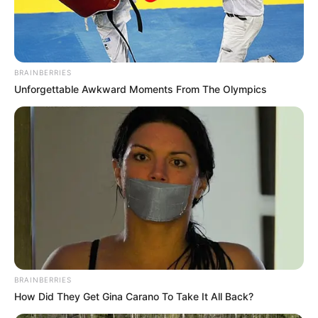
Sorotipo 3 liga alerta para perigo
de dengue grave
10:37
Brasil
,
Dengue
,
Minas Gerais
,
Ministério da Saúde
,
Notícia
BRAINBERRIES
Unforgettable Awkward Moments From The Olympics
Mosquito Aedes aegypti, transmissor da
BRAINBERRIES
dengue.
Foto/Reprodução/
Freepik
.
—
How Did They Get Gina Carano To Take It All Back?
Sorotipo 3 liga alerta para perigo de dengue grave.