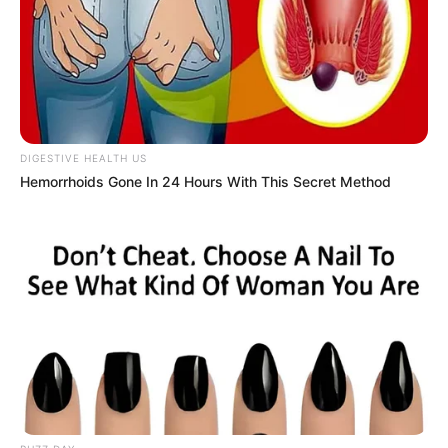
Documento compila diretrizes da Conferência para
subsidiar os planos de gestão do Governo
Federal.
—
Imagem/Reprodução
.
Orientações baseadas nas 245 diretrizes aprovadas na 17ª
Conferência Nacional de Saúde.
DIGESTIVE HEALTH US
Publicado
no
JASB
em
26
.julho
.2023.
Atualizado
em
28
.julho
.2023.
Hemorrhoids Gone In 24 Hours With This Secret Method
Grupos no WhatsApp
|
Conselho Nacional de Saúde publica
resolução com prioridades para o SUS a partir das deliberações da
17ª Conferência Nacional de Saúde.
-