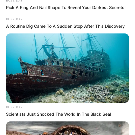
BUZZ DAY
Pick A Ring And Nail Shape To Reveal Your Darkest Secrets!
BUZZ DAY
A Routine Dig Came To A Sudden Stop After This Discovery
-
Documento compila diretrizes da Conferência para subsidiar os
planos de gestão do Governo Federal e garantir implementação do
anseio popular no SUS.
RESOLUÇÃO Nº 715, DE 20 DE JULHO DE 2023
.
BUZZ DAY
Scientists Just Shocked The World In The Black Sea!
Dispõe sobre as orientações estratégicas para o Plano Plurianual e
para o Plano Nacional de Saúde provenientes da 17ª Conferência
Nacional de Saúde e sobre as prioridades para as ações e serviços