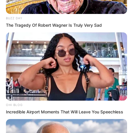
Considerando que a Lei Federal nº 8.080/1990 define, em seu Art.
2º, §1º, que o “dever do Estado de garantir a saúde consiste na
BUZZ DAY
formulação e execução de políticas econômicas e sociais que
The Tragedy Of Robert Wagner Is Truly Very Sad
visem à redução de riscos de doenças e de outros agravos e no
estabelecimento de condições que assegurem acesso universal e
igualitário às ações e aos serviços para a sua promoção, proteção
e recuperação”;
Considerando que as Conferências de Saúde
são instâncias
colegiadas do Sistema Único de Saúde (SUS) que implementam a
diretriz constitucional da participação social na gestão da saúde,
conforme Art. 198, inciso III;
-
OHI BLOG
Incredible Airport Moments That Will Leave You Speechless