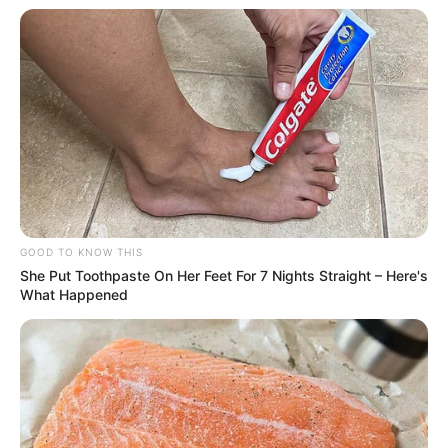
pluralidade da população negra brasileira e reconhecendo suas
dimensões de gênero, sexualidade, geração, patologia e
deficiência, e implementando dispositivos concretos de indução da
Política Nacional de Saúde da População Negra com ações
macropolíticas (financiamento, regulação, monitoramento e
avaliação) e micropolíticas (educação/formação, comunicação e
mobilização).
-
GOOD TO KNOW THIS
She Put Toothpaste On Her Feet For 7 Nights Straight – Here's
What Happened