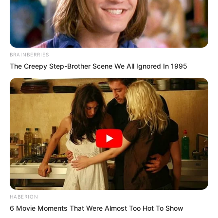
-
BRAINBERRIES
The Creepy Step-Brother Scene We All Ignored In 1995
-
HABERION
Valorizar e intensificar ações em defesa do SUS, do exercício pleno
6 Movie Moments That Were Almost Too Hot To Show
da democracia, da vida, da diversidade de realidades e da livre