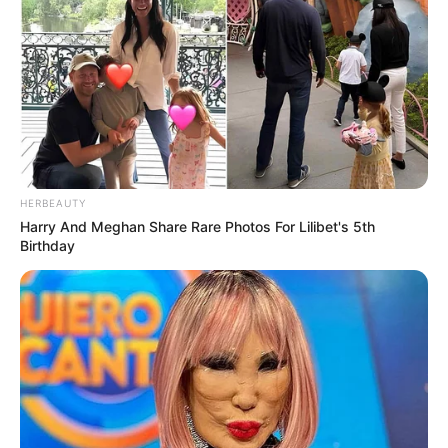
necessidade da construção da soberania sanitária, especialmente
para proteção da população diante das pandemias, exige não
somente a ampliação de recursos para o SUS, mas também que a
alocação desses recursos priorize essa reestruturação do modelo
de saúde, o que somente pode ocorrer com o aumento da
participação do gasto público em saúde para que seja mais da
metade do gasto total, como ocorre em outros países com
sistemas universais de saúde.
HERBEAUTY
Nessa perspectiva, é preciso uma reforma tributária justa, social e
Harry And Meghan Share Rare Photos For Lilibet's 5th
saudável, que desonere a produção e o consumo, ampliando a
Birthday
taxação sobre renda, patrimônio e riqueza de modo que respeite a
capacidade contributiva baseada em tributar mais quem tiver mais
patrimônio, renda, riqueza e ampliando a taxação de produtos
nocivos à saúde. Isso será mais um fator decisivo para o
crescimento e desenvolvimento econômico e social e para mitigar
as externalidades causadas ao SUS.
VEJA TAMBÉM
:
+
50 armas naturais para vencer a gordura abdominal
.