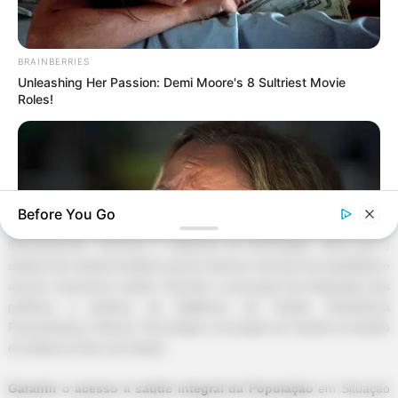
BRAINBERRIES
Unleashing Her Passion: Demi Moore's 8 Sultriest Movie
Roles!
-
Before You Go
Fortalecer as políticas públicas de imunização e investir em
financiamento, recursos e sistemas de informação, para que o
sistema de saúde brasileiro possa oferecer serviços de qualidade e
acesso universal à saúde. Garantir a execução da integração das
políticas e práticas da Vigilância em Saúde, Assistência
Farmacêutica, Ciência, Tecnologia e Inovação em Saúde no âmbito
BRAINBERRIES
do Sistema Único de Saúde.
Will You Survive? 10 Things To Keep In Your Emergency Kit
Garantir o acesso à saúde integral da População
em Situação