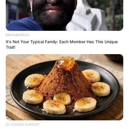
BRAINBERRIES
It's Not Your Typical Family: Each Member Has This Unique
Trait!
GLYCOGEN SUPPORT
Home
>
Brasil
>
Brasília
>
Ministério da Saúde
>
Notícia
>