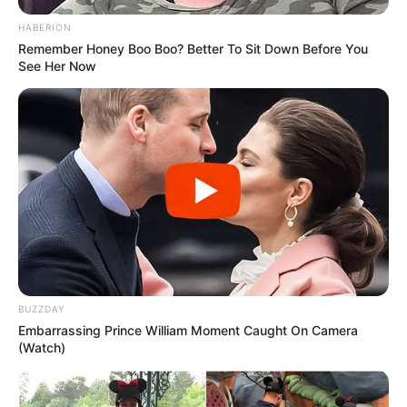
-
HABERION
Remember Honey Boo Boo? Better To Sit Down Before You
See Her Now
BUZZDAY
Embarrassing Prince William Moment Caught On Camera
(Watch)
-
A reestruturação do modelo de saúde
para que a atenção básica
seja a ordenadora de toda a rede de cuidados, bem como a