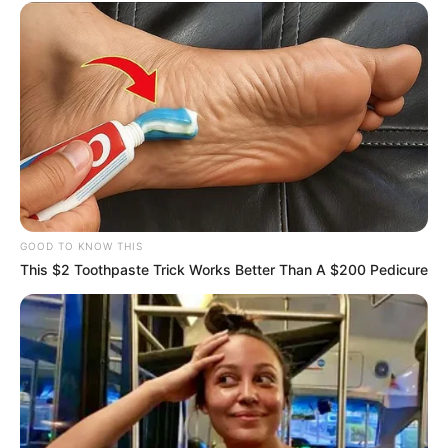
CNS, para garantia de direitos sociais e democratização do Estado,
em especial, as que incidem sobre o setor saúde”;
-
GOOD TO KNOW THIS
This $2 Toothpaste Trick Works Better Than A $200 Pedicure
-