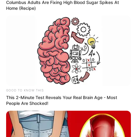
Columbus Adults Are Fixing High Blood Sugar Spikes At
Prefeitura
>
SUS
>
Orientações baseadas nas 245 diretrizes
Home (Recipe)
aprovadas na 17ª Conferência Nacional de Saúde.
Orientações baseadas nas 245
diretrizes aprovadas na 17ª
Conferência Nacional de Saúde.
07:30
Brasil
,
Brasília
,
Ministério da Saúde
,
Notícia
,
Prefeitura
,
SUS
GOOD TO KNOW THIS
This 2-Minute Test Reveals Your Real Brain Age - Most
People Are Shocked!