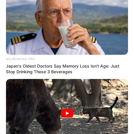
NEUROMIND PRO
Japan's Oldest Doctors Say Memory Loss Isn't Age: Just
-
Stop Drinking These 3 Beverages
Considerando que o Art. 1º, §1º, da Lei Federal nº 8.142/1990
define que cabe à Conferência de Saúde “avaliar a situação de
saúde e propor as diretrizes para a formulação da política de saúde
nos níveis correspondentes”;
Considerando que, com base no §2° do Art. 1°
da Lei nº
8.142/1990, compete ao Conselho Nacional de Saúde formular
estratégias e controlar a execução da política nacional de saúde
"inclusive nos aspectos econômicos e financeiros", tendo como