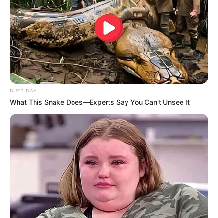
O financiamento estável
, adequado, suficiente e permanente da
saúde também foi tema transversal das deliberações da 17ª
Conferência Nacional de Saúde, devendo o poder público prover os
recursos e a população acompanhar sua execução. Portanto, a
lógica ultraneoliberal derrotada nas eleições de 2022, que legou
freios, tanto à política macroeconômica, quanto aos instrumentos
de Estado que induzem o desenvolvimento e a garantia de direitos,
BUZZ DAY
o Direito à Saúde, principal dever do Estado inscrito na
What This Snake Does—Experts Say You Can't Unsee It
Constituição, deve ser um dos principais instrumentos para garantir
a retomada do papel e fortalecimento do Estado.
Nesse contexto, a revogação das regras fiscais constitucionais e
legais que restringem o financiamento das políticas sociais foi
reiterada, especialmente as que estabelecem tetos de despesas
para o desenvolvimento de ações e serviços de saúde, na
perspectiva de que saúde não é gasto, mas sim investimento. Não
há economia sem vida, e não há vida sem garantia de saúde para
toda a população como um direito humano.