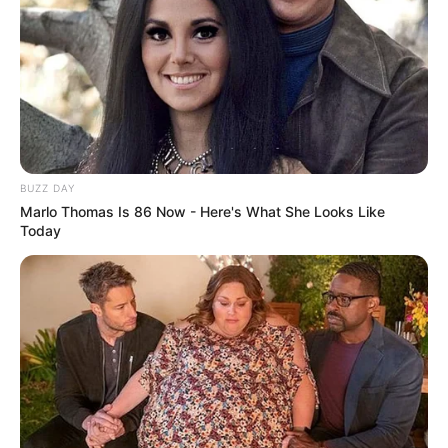
BUZZ DAY
Marlo Thomas Is 86 Now - Here's What She Looks Like
Today
-
ANEXO I
Para novos amanhãs, é necessário construir novas manhãs. A
sustentabilidade da saúde das pessoas e coletividades, de forma