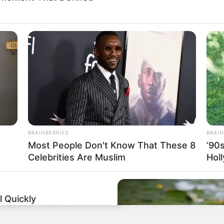
BRAINBERRIES
BRAIN
Most People Don't Know That These 8
’90
Celebrities Are Muslim
Hol
(fragmento) que está nas suas mãos não tem mais da metade
to à perda do valor de cédulas, é possível encaminhá-las ao
er agência bancária você pode levar a cédula e pedir que seja
 Quickly
 e encaminha a cédula ao Banco Central.