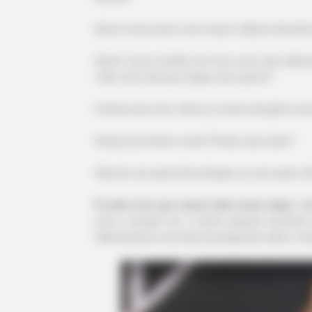
Quem nunca lavou uma roupa e depois descobriu
Quem nunca recebeu de troco uma nota rabisca
colar uma nota que rasgou sem querer?
Certeza que uma, todas ou outras situações você
Passar pra frente a nota? Perder esse valor?
Discutir com quem lhe entregou ou com quem n
É sobre isso que vamos falar neste artigo
. Sa
caso e sempre ter o menor prejuízo possível,
Selecionamos uma lista de perguntas sobre o t