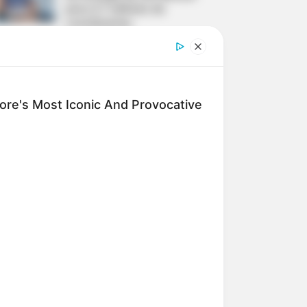
para 2,7 milhões de
contribuintes.
Motos e bicicletas para ACS
e ACE: veja o passo a passo
para conseguir o benefício.
re's Most Iconic And Provocative
PLP 185 continua travado na
Câmara dos Deputados por
erro em seu texto.
ACS e ACE: celetista,
estatutário ou contrato
precário — entenda o que
muda no seu bolso e na sua
arreira.