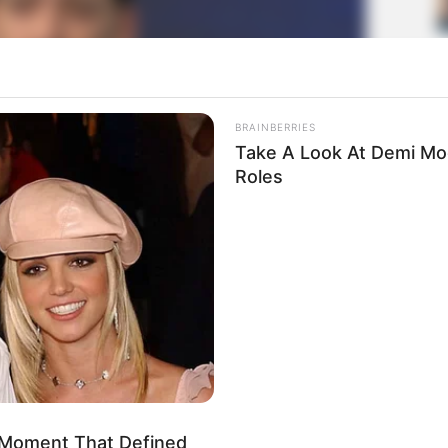
BRAINBERRIES
Take A Look At Demi Moo
Roles
 rasgou uma nota de R$ 20 ao vivo no SporTV Imagem:
produção/Twitter
c
as:
 Moment That Defined