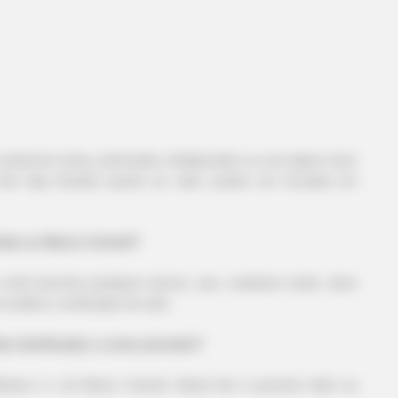
CTA LOVE
BRAIN
ve
Why everything you thought you
Top
knew about water might be wrong
Hap
estiverem tortas, perfuradas, desfiguradas ou com algum outro
 não haja dúvidas quanto ao valor, podem ser trocadas em
adas ao Banco Central?
 rede bancária (qualquer banco), que, mediante recibo, deve
 análise e verificação de valor.
las danificadas e como proceder?
áveis é o do Banco Central. Neste link é possível obter as