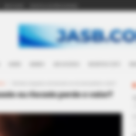
WHATSAPP
POLÍTICA DE PRIVACIDADE
SAÚDE
MUNDO
LEIS ACS/ACE
INCENTIVO (14º)
WH
cia
>
Dinheiro rasgado, amassado ou riscado perde o valor?
ado ou riscado perde o valor?
E