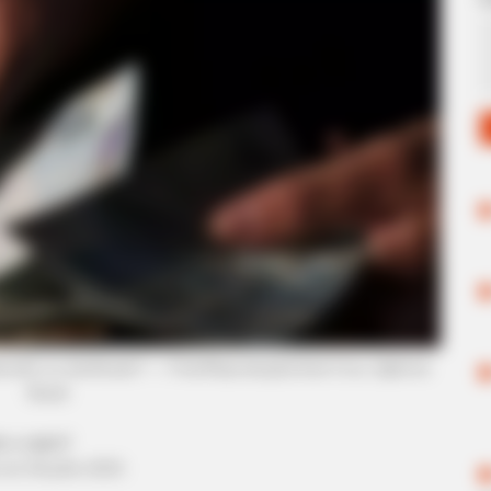
iscado ou danificado?
—
Foto/Reprodução/José Cruz, Agência
Brasil
.
 o valor?
o
em
09
.julho
.2023.