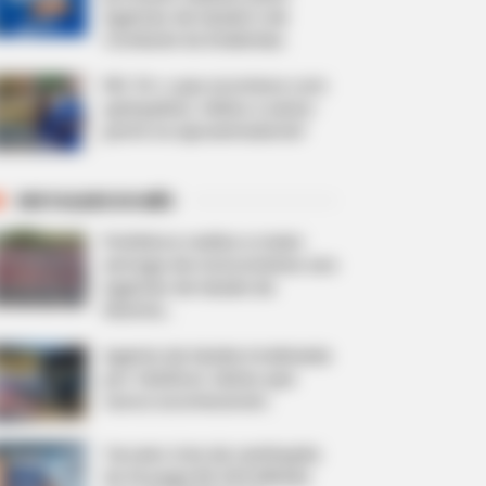
Agentes de Saúde e de
Combate às Endemias.
PEC 14: o que acontece com
quinquênio, triênio e sexta-
parte na aposentadoria?
DESTAQUES DO MÊS
Prefeitura realiza a maior
entrega de motocicletas aos
Agentes de Saúde da
história...
Agente de Saúde é indiciada
por falsificar visitas que
nunca aconteceram.
Terceiro lote da restituição
do IR paga R$ 4,61 bilhões