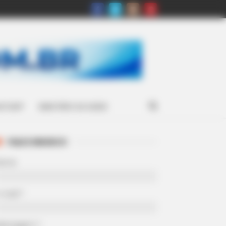
ATSAPP
MINISTÉRIO DA SAÚDE
FALE CONOSCO
Nome
-mail
*
Mensagem
*