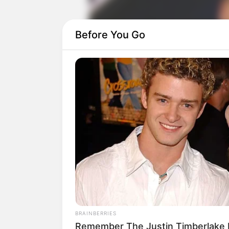
Before You Go
Paulo Vinícius Coelho, o PVC,
Re
Confira aqui as respostas para as maiores dúvid
-
BRAINBERRIES
Remember The Justin Timberlake