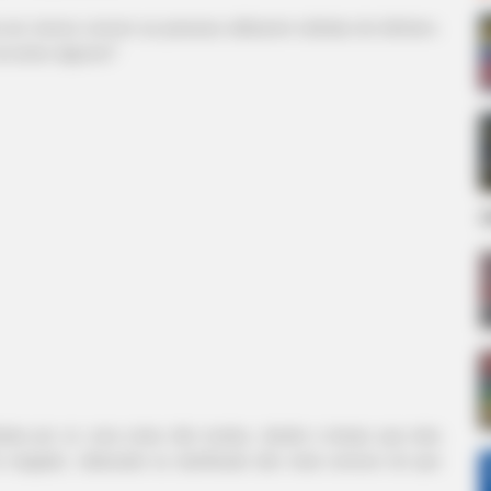
 vez menos comum as pessoas utilizarem cédulas de dinheiro.
vai achar alguma?
d
dulas por aí, uma coisa não mudou, desde o tempo que elas
ro rasgado, rabiscado ou danificado são mais comuns do que