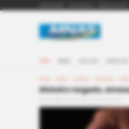
QUEM SOMOS
LEIS ACS/ACE
INCENTIVO (14º)
HOME
BRASIL
ACS E ACE
NOSSA LOJA
Home
>
Brasil
>
Dinheiro
>
Economia
>
Notí
Dinheiro rasgado, amass
01:00
Brasil
,
Dinheiro
,
Economia
,
Notícia