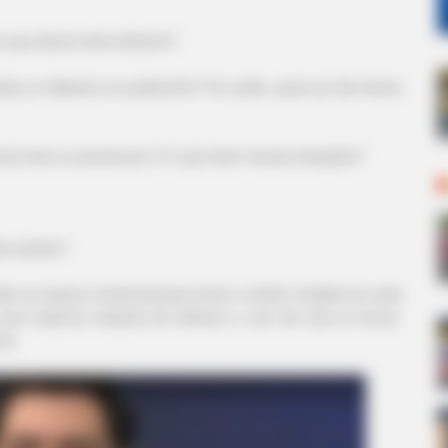
 que dentro tinha dinheiro?
da ou faltando um pedacinho? Ou então, quem já não tentou
 já viveu ou presenciou. E o que fazer nessas situações?
ão aceitou?
ber as regras é essencial para tomar a melhor medida em cada
 pois estamos tratando de dinheiro e com ele não se brinca.
ema.