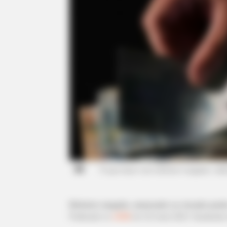
O que fazer com dinheiro rasgado, rab
Dinheiro rasgado, amassado ou riscado perde
Publicado
no
JASB
em
22
.maio
.2023.
Atualizad