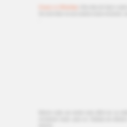
Grupos no WhatsApp
|
Nos dias de hoje é cada
Se você olhar na sua carteira nesse momento, 
-
-
Mesmo cada vez sendo mais difícil ver as cé
circulavam muito, para cá. Cédulas de dinhei
deveria.