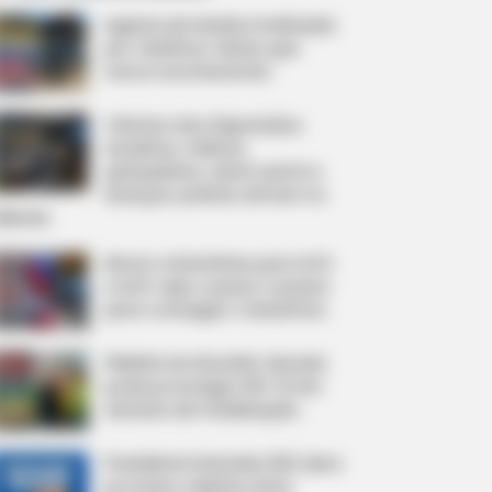
Agente de Saúde é indiciada
por falsificar visitas que
nunca aconteceram.
Câmara dos Deputados:
anuênios, triênios,
quinquênios, sexta-parte e
licenças-prêmio entram no
ebate.
Motos e bicicletas para ACS
e ACE: veja o passo a passo
para conseguir o benefício.
FNARAS em Brasília: Senado
pode promulgar PEC 14 em
semana de mobilização.
Presidente Kennedy (ES) abre
processo seletivo para