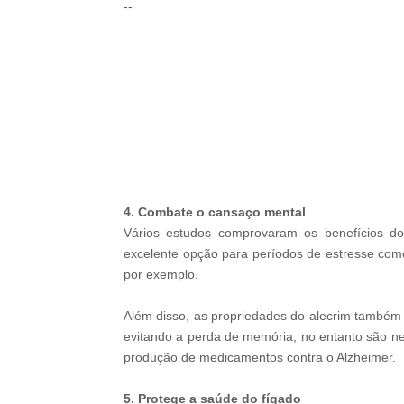
--
BRAINBERRIES
Take A Look At Demi Moore's Mos
Iconic And Provocative Roles
-ad3
4. Combate o cansaço mental
Vários estudos comprovaram os benefícios do
excelente opção para períodos de estresse como
por exemplo.
Além disso, as propriedades do alecrim também 
evitando a perda de memória, no entanto são nec
produção de medicamentos contra o Alzheimer.
5. Protege a saúde do fígado