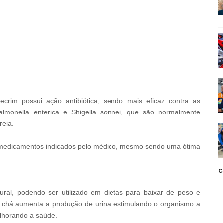
on
Top 8 People Living Strange But
The
Happy Lifestyles
The
ecrim possui ação antibiótica, sendo mais eficaz contra as
 Salmonella enterica e Shigella sonnei, que são normalmente
reia.
de medicamentos indicados pelo médico, mesmo sendo uma ótima
c
BRAINBERRIES
ural, podendo ser utilizado em dietas para baixar de peso e
Herself Into A Barbie
Mystery Solved: Here's 
e chá aumenta a produção de urina estimulando o organismo a
Shows
elhorando a saúde.