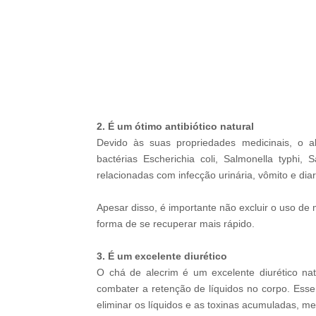
What Happened To The Blue Lago
Cast? See Them Now
-G
2. É um ótimo antibiótico natural
Devido às suas propriedades medicinais, o al
bactérias Escherichia coli, Salmonella typhi,
relacionadas com infecção urinária, vômito e diar
Apesar disso, é importante não excluir o uso 
forma de se recuperar mais rápido.
3. É um excelente diurético
BRAINBERRIES
O chá de alecrim é um excelente diurético nat
She Spends Millions To Transform 
combater a retenção de líquidos no corpo. Ess
Doll!
eliminar os líquidos e as toxinas acumuladas, m