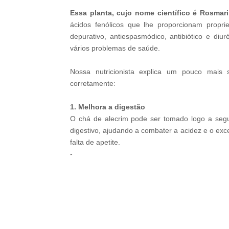
--ad5
Essa planta, cujo nome científico é Rosmarin
ácidos fenólicos que lhe proporcionam propri
depurativo, antiespasmódico, antibiótico e di
vários problemas de saúde.
Nossa nutricionista explica um pouco mais 
BRAINBERRIES
corretamente:
She Spent A Fortune To Look Like
1. Melhora a digestão
O chá de alecrim pode ser tomado logo a segui
digestivo, ajudando a combater a acidez e o exc
falta de apetite.
-
BRAINBERRIES