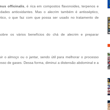
us officinalis
, é rica em compostos flavonoides, terpenos e
edades antioxidantes. Mas o alecrim também é antisséptico,
urético, o que faz com que possa ser usado no tratamento de
sobre os vários benefícios do chá de alecrim e preparar
 A Modern-Day Barbie
r o almoço ou o jantar, sendo útil para melhorar o processo
esso de gases. Dessa forma, diminui a distensão abdominal e a
BRAINBERRIES
BRAIN