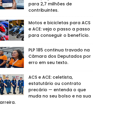
se Wedding Dance Moves Broke
para 2,7 milhões de
 Internet
contribuintes.
Motos e bicicletas para ACS
e ACE: veja o passo a passo
para conseguir o benefício.
PLP 185 continua travado na
Câmara dos Deputados por
erro em seu texto.
ACS e ACE: celetista,
estatutário ou contrato
precário — entenda o que
muda no seu bolso e na sua
arreira.
Why These 9 Actors Left Their TV