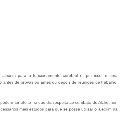
t
BRAINBERRIES
BRAIN
The Adorable Model For Simba In The
A M
 alecrim para o funcionamento cerebral e, por isso, é uma
Lion King Remake
Soo
 antes de provas ou antes ou depois de reuniões de trabalho,
podem ter efeito no que diz respeito ao combate do Alzheimer,
essários mais estudos para que se possa utilizar o alecrim na