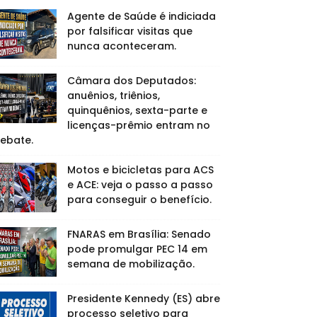
Agente de Saúde é indiciada
por falsificar visitas que
nunca aconteceram.
Câmara dos Deputados:
anuênios, triênios,
quinquênios, sexta-parte e
licenças-prêmio entram no
ebate.
BERRIES
Foods That Instantly Reduce Bloat
Motos e bicicletas para ACS
e ACE: veja o passo a passo
para conseguir o benefício.
FNARAS em Brasília: Senado
'90s Couples Defined An Era—
pode promulgar PEC 14 em
semana de mobilização.
Presidente Kennedy (ES) abre
processo seletivo para