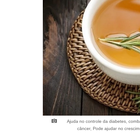
Before You Go
BRAINBERRIES
Ajuda no controle da diabetes, comb
Top 10 Pop Divas (She's Not Numb
câncer, Pode ajudar no crescim