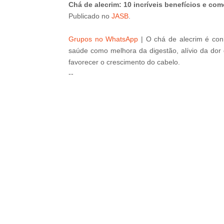
Chá de alecrim: 10 incríveis benefícios e com
Publicado
no
JASB
.
Grupos no WhatsApp
|
O chá de alecrim é con
saúde como melhora da digestão, alívio da do
favorecer o crescimento do cabelo.
--
CTA FAVORITE
Why this ordinary drink is the secr
to feeling your best every day