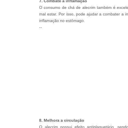
7. Combate a inflamação
O consumo de chá de alecrim também é excelent
mal estar. Por isso, pode ajudar a combater a inf
inflamação no estômago.
--
-ad4
8. Melhora a circulação
O alecrim possui efeito antiplaquetário, sen