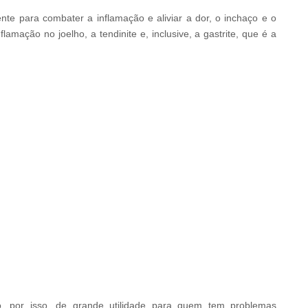
e para combater a inflamação e aliviar a dor, o inchaço e o
lamação no joelho, a tendinite e, inclusive, a gastrite, que é a
do, por isso, de grande utilidade para quem tem problemas