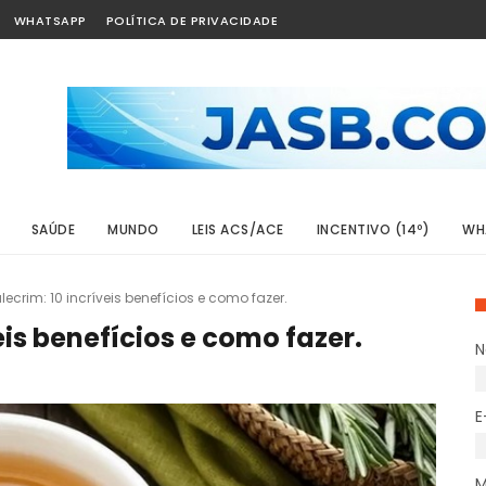
WHATSAPP
POLÍTICA DE PRIVACIDADE
SAÚDE
MUNDO
LEIS ACS/ACE
INCENTIVO (14º)
WH
ecrim: 10 incríveis benefícios e como fazer.
eis benefícios e como fazer.
'The Office'
E