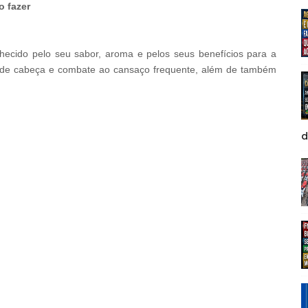
o fazer
BRAINBERRIES
These 6 Movies Were So Bad That
They Became Instant Classics
hecido pelo seu sabor, aroma e pelos seus benefícios para a
r de cabeça e combate ao cansaço frequente, além de também
d
BRAIN
et
10 
BRAINBERRIES
Remember Them? These 
See The Complete List