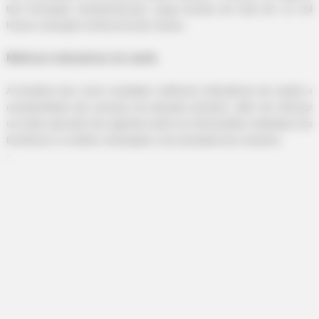
tem formação semipresencial, carga horária de mais de 1,2 mil
horas e duração mínima de dez meses.
Melhorar indicadores de saúde
A iniciativa tem como resultado melhores indicadores de saúde e
resolutividade dos serviços de atenção primária, além de reforçar
um olhar apurado dos agentes sobre as informações coletadas nos
territórios e a melhor orientação a ser prestada aos usuários.
-