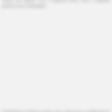
passará a ser contemplada
.
-
-
O Ministério da Saúde vai abrir novas vagas para a qualificação de