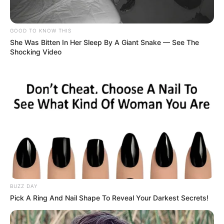
GOOD TO KNOW THIS
She Was Bitten In Her Sleep By A Giant Snake — See The
Shocking Video
-
Com os novos recursos disponibilizados, os profissionais terão
melhores condições de realizar suas atividades, contribuindo para
a prevenção de doenças e o bem-estar dos moradores de Portel.
A entrega dos materiais
representa um compromisso da gestão
BUZZ DAY
municipal em fortalecer a saúde pública e garantir um atendimento
Pick A Ring And Nail Shape To Reveal Your Darkest Secrets!
eficiente e de qualidade à comunidade. Com essa medida, a
expectativa é que os agentes de endemias e agentes comunitários