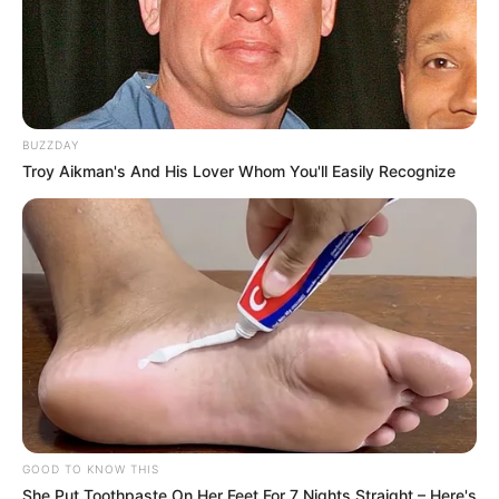
Combate às Endemias e está concluindo a formação técnica de
quase 200 mil agentes de saúde em todo o Brasil.
-
BUZZDAY
Troy Aikman's And His Lover Whom You'll Easily Recognize
GOOD TO KNOW THIS
-
She Put Toothpaste On Her Feet For 7 Nights Straight – Here's