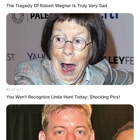
The Tragedy Of Robert Wagner Is Truly Very Sad
A CONACS tem trabalhado para que todos os ACS e ACE
do país sejam beneficiado com mais essa oportunidade de
BUZZ DAY
formação técnica
.
—
Imagem/Reprodução
.
You Won't Recognize Linda Hunt Today: Shocking Pics!
Primeira turma
A primeira turma do Programa teve um investimento de mais de R$
388 milhões e foi criado em atenção as leis que ampliaram as
atribuições dos Agentes Comunitários de Saúde e dos Agentes de