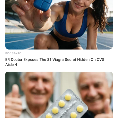
BOOSTARO
ER Doctor Exposes The $1 Viagra Secret Hidden On CVS
Aisle 4
Home
>
ACS
>
Fardamento
>
Notícia
>
Pará
>
Prefeitura
>