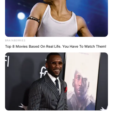
Realizar diagnóstico das condições de vida e saúde da população
do seu território de atuação, de forma articulada com profissionais
da atenção básica;
Desenvolver um trabalho integrado com a vigilância em saúde e a
atenção básica no território;
BRAINBERRIES
Realizações ações de promoção e prevenção à saúde dos
Top 8 Movies Based On Real Life. You Have To Watch Them!
indivíduos e das famílias na lógica da vigilância em saúde;