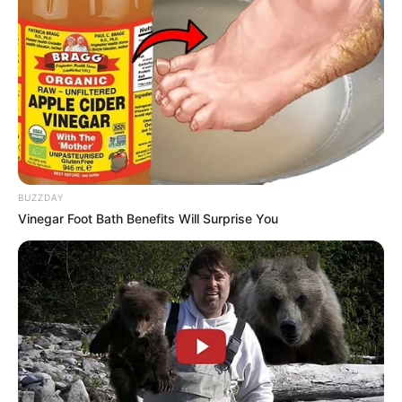
Agentes Comunitários e de Combate às Endemias de
Portel foram beneficiados com materiais de
trabalho.
—
Imagem/Reprodução
.
Avanço na Saúde de Portel: Agentes de Saúde recebem
materiais de trabalho
.
Publicado
no
JASB
em
19
.julho
.2023.
Grupos no WhatsApp
|
A saúde do município de Portel, localizado
no estado do Pará, recebeu um importante avanço com a entrega
BUZZDAY
de materiais de trabalho para os
Agentes Comunitários de Saúde
Vinegar Foot Bath Benefits Will Surprise You
(ACS) e Agentes de Combate às Endemias (ACE)
.
-