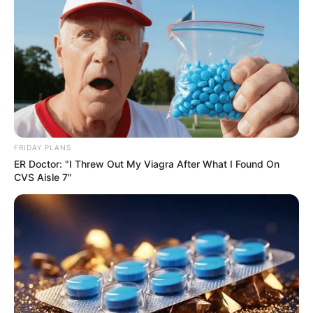
FRIDAY PLANS
ER Doctor: "I Threw Out My Viagra After What I Found On
CVS Aisle 7"
-
Suporte para favorecer a formação
Tal como ocorreu com a primeira turma do Saúde com Agente, o
JASB irá disponibilizar grupos de WhatsApp e Telegram exclusivos
com dicas, orientações, vídeos específicos que irão facilitar a
formação. Fiquem ligadinhos!