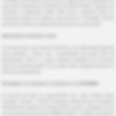
mais 180 mil Agentes Comunitários de Saúde (ACS) e Agentes de
Combate às Endemias (ACE). Esta será a segunda turma do
Programa Saúde com Agente, que promove a formação técnica
permanente desses profissionais que atuam em todo o país.
Diplomação da Primeira Turma
A primeira turma, que está em fase final, com diplomação prevista
para setembro, contou com a participação de quase 200 mil
profissionais. Este é o maior programa brasileiro de formação
técnica na área de saúde. Com a ação, toda a categoria atuante no
SUS será contemplada.
Divulgação foi realizada no Congresso do CONASEMS
O anúncio foi feito na segunda-feira (17), pela ministra Nísia
Trindade, durante o XXXVII Congresso Nacional das Secretarias
Municipais de Saúde, em Goiânia (GO). Ao todo, o programa conta
com investimento de mais de R$388 milhões. O Saúde com Agente