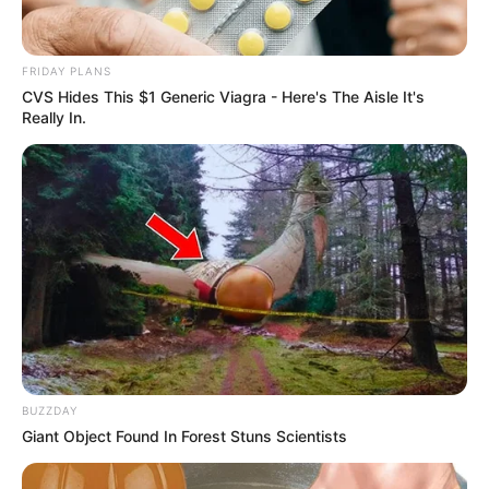
Avanço na Saúde de Portel: Agentes de Saúde recebem materiais de
trabalho.
Avanço na Saúde de Portel:
FRIDAY PLANS
CVS Hides This $1 Generic Viagra - Here's The Aisle It's
Agentes de Saúde recebem
Really In.
materiais de trabalho.
10:42
ACS
,
Fardamento
,
Notícia
,
Pará
,
Prefeitura
BUZZDAY
Giant Object Found In Forest Stuns Scientists