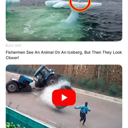
Agentes
BUZZ DAY
Fishermen See An Animal On An Iceberg, But Then They Look
Closer!
A direção da CONACS tem trabalhado muito para garantir a
nova turma do Saúde com Agente, além de outra