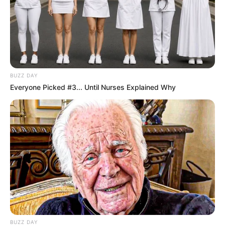
doenças e agravos, com ênfase na promoção da saúde.
Sobre o Programa Saúde com Agente
O Programa Saúde com Agente é uma iniciativa do Ministério da
Saúde (MS), por meio da Secretaria de Gestão do Trabalho e da
BUZZ DAY
Educação na Saúde (SGTES), em parceria com a Universidade
Everyone Picked #3... Until Nurses Explained Why
Federal do Rio Grande do Sul (UFRGS) e o Conselho Nacional de
Secretarias Municipais de Saúde (Conasems), é o maior programa
de formação técnica na área da saúde no formato hibrido
(metodologia na qual estudantes vivenciam o processo de
aprendizagem por meio das modalidades presencial e a distância,
de forma integrada) do País.
BUZZ DAY