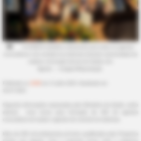
BRAINBERRIES
Are You The Same Alone And With Others? Find Out
A CONACS trabalhou ativamente para todos os agentes
comunitários e de combate às endemias tivessem oportunidade de
realizar a formação técnica do Saúde com
Agente
.
—
Imagem/Reprodução
.
Publicado
no
JASB
em
17
.julho
.2023.
Atualizado em
18.07.2023.
BRAINBERRIES
Remember These Iconic '90s Couples? See The List That
Segundo informações repassadas pelo Ministério da Saúde, serão
Defined A Generation
abertas nova turma para formação de 180 mil agentes
comunitários de saúde e agentes de controle às endemias.
Mais de 200 mil profissionais já foram qualificados pelo Programa
Saúde com Agente. Com a segunda turma, toda a categoria