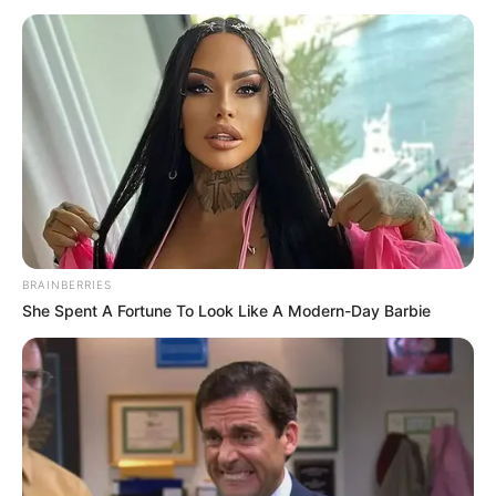
Publicado
no
JASB
em
4
.janeiro
.2023.
Atualizado
em
5
.janeiro
.202
3.
Grupos no WhatsApp
|
Estamos no Telegram! Clique aqui e receba
o que é relevante em primeira mão.
-
BRAINBERRIES
She Spent A Fortune To Look Like A Modern-Day Barbie