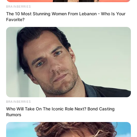
Como sacar
BRAINBERRIES
A Caixa orienta o resgate por meio do aplicativo FGTS. Nesse
The 10 Most Stunning Women From Lebanon - Who Is Your
caso, o trabalhador pode programar a transferência do dinheiro
Favorite?
para qualquer conta em seu nome, independentemente do banco.
A operação não tem custo.
-
BRAINBERRIES
Who Will Take On The Iconic Role Next? Bond Casting
Rumors