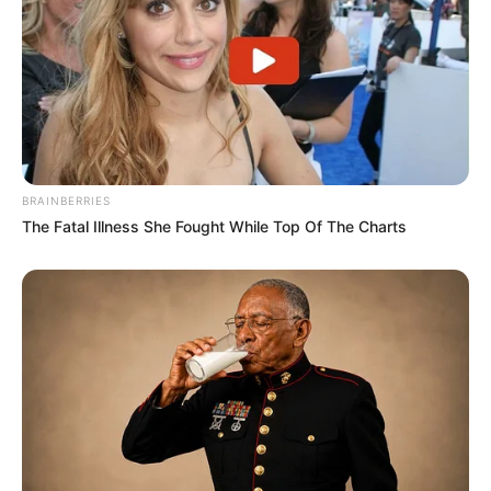
FNARAS em Brasília: Senado pode
promulgar PEC 14 em semana de
mobilização.
Presidente Kennedy (ES) abre processo
seletivo para Agentes de Saúde e de
Combate às Endemias.
BRAINBERRIES
30 horas: parecer da Comissão de Finanças
The Fatal Illness She Fought While Top Of The Charts
se posicionou sobre redução da jornada de
40 para 30 horas.
DESTAQUES DO MÊS
Prefeitura realiza a maior entrega de
motocicletas aos Agentes de Saúde da
história...
Agente de Saúde é indiciada por falsificar
visitas que nunca aconteceram.