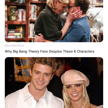
Acima de R$ 20.000,01 5% do saldo R$
2,9 mil
-
BRAINBERRIES
Why Big Bang Theory Fans Despise These 8 Characters
-