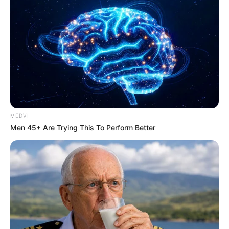
-
Retrospectiva 2022: os avanços, vitórias e derrota dos ACS e
ACE durante o ano.
MEDVI
Men 45+ Are Trying This To Perform Better