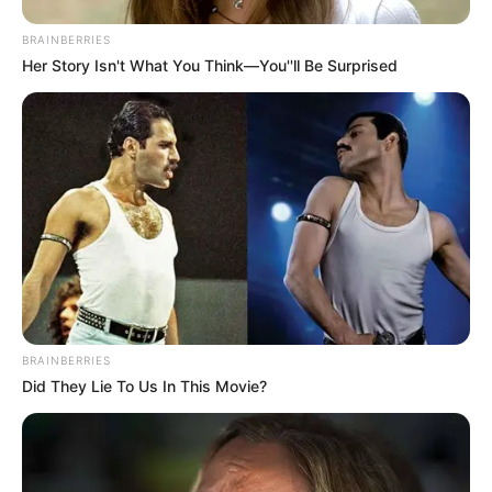
nos R$ 2.424
BRAINBERRIES
Her Story Isn't What You Think—You''ll Be Surprised
BRAINBERRIES
Did They Lie To Us In This Movie?
A Insalubridade dos
Agentes Comunitários de Saúde e
Agentes de Combate às Endemias
.
—
Foto/Reprodução
.