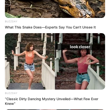
hospital. Amor salva!
+
Fotógrafo usa IA para mostrar como estariam famosos que morreram
jovens
.
+
Médico coloca luva cirúrgica no lugar de bolsa de colostomia em
BUZZDAY
paciente
.
What This Snake Does—Experts Say You Can't Unsee It
Brasil
|
CONACS
|
Associação
FNARAS
|
Solidariedade
|
Economia
|
Governo
|
Política
|
Fé
Ministério da Saúde
|
Agentes de
Saúde
|
Tecnologia
|
Saúde
|
Dinheiro
BUZZDAY
“Classic Dirty Dancing Mystery Unveiled—What Few Ever
Knew"