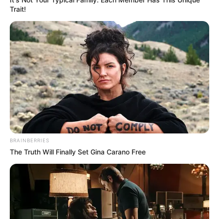
Trait!
O jornalismo do JASB - Jornal dos Agentes de Saúde do Brasil
precisa de você
para continuar marcando ponto na vida da
categoria.
Faça doação para o site
. Sua colaboração é
fundamental para seguirmos combatendo o bom combate com a
independência que você conhece. A partir de qualquer valor, você
pode fazer a diferença. Muito Obrigado!
Veja como doar aqui!
-
BRAINBERRIES
The Truth Will Finally Set Gina Carano Free