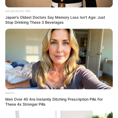
NEUROMIND PRO
Japan's Oldest Doctors Say Memory Loss Isn't Age: Just
Terceiro lote da restituição do IR paga R$
Stop Drinking These 3 Beverages
4,61 bilhões para 2,7 milhões de
contribuintes.
Motos e bicicletas para ACS e ACE: veja o
passo a passo para conseguir o benefício.
PLP 185 continua travado na Câmara dos
Deputados por erro em seu texto.
ACS e ACE: celetista, estatutário ou
MEDVI
contrato precário — entenda o que muda
Men Over 40 Are Instantly Ditching Prescription Pills For
no seu bolso e na sua carreira.
These 4x Stronger Pills