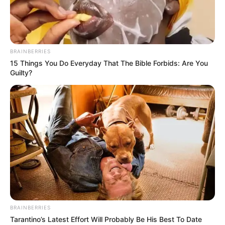
Saque-aniversário do FGTS em
2023 já está disponível
01:30
Brasil
,
Dinheiro
,
Economia
,
FGTS
,
Notícia
BRAINBERRIES
15 Things You Do Everyday That The Bible Forbids: Are You
Guilty?
O período de saques começa no primeiro dia útil do mês de
aniversário do trabalhador.
—
Foto/Reprodução
.
BRAINBERRIES
Tarantino’s Latest Effort Will Probably Be His Best To Date
Saque-aniversário do FGTS em 2023 já está disponível.