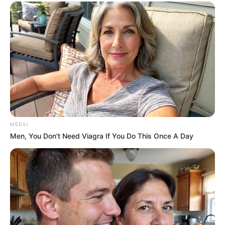
MEDVI
Men, You Don't Need Viagra If You Do This Once A Day
Assim como em muitas outras cidades, e
m maio desse ano,
os Agentes Comunitários e de Endemias de Camaçari,
conseguiram a aprovação de uma Lei, garantindo o Pagamento do
Incentivo.
—
Foto/Reprodução
.
Aumentou o número de
agentes comunitários de saúde e agentes
de combate às endemias que garantiram o pagamento do
IFA -
Incentivo Financeiro Adicional. Contudo, os que não receberam