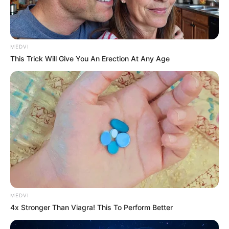
sentiram a reação das entidades ligadas aos Prefeitos e
Secretários de Saúde para os desmotivar, na reivindicação da
gratificação.
Veja a matéria completa, aqui!
MEDVI
-
This Trick Will Give You An Erection At Any Age
MEDVI
4x Stronger Than Viagra! This To Perform Better