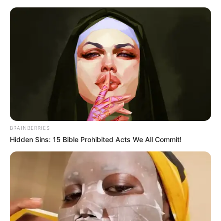
BRAINBERRIES
Hidden Sins: 15 Bible Prohibited Acts We All Commit!
HOME
Home
>
Brasil
>
Dinheiro
>
Economia
>
FGTS
>
Notícia
>
Saque-aniversário do FGTS em 2023 já está disponível