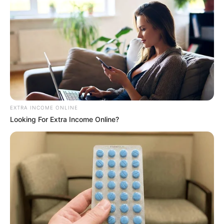
DIVERSAS
MATÉRIAS EM DESTAQUE NOS ÚLTIMOS 30 DIAS
Prefeitura realiza a maior entrega de
motocicletas aos Agentes de Saúde da
EXTRA INCOME ONLINE
história...
Looking For Extra Income Online?
Agente de Saúde é indiciada por
falsificar visitas que nunca aconteceram.
Terceiro lote da restituição do IR paga
R$ 4,61 bilhões para 2,7 milhões de
contribuintes.