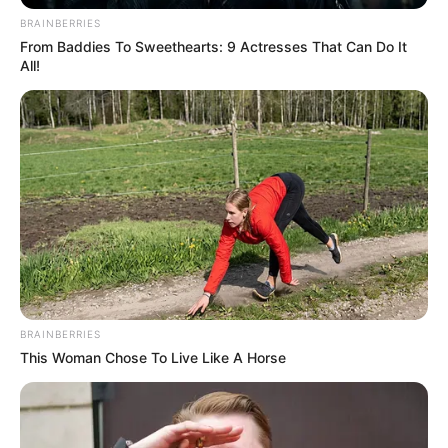
receber o dinheiro no mesmo ano, o trabalhador deverá optar pelo
BRAINBERRIES
saque-aniversário até o último dia do mês de nascimento. Caso
From Baddies To Sweethearts: 9 Actresses That Can Do It
All!
contrário, só receberá a partir do ano seguinte.
-
BRAINBERRIES
This Woman Chose To Live Like A Horse