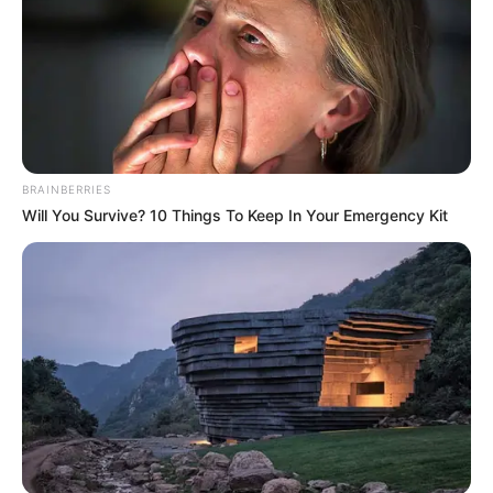
Os
Agentes Comunitários de Saúde e Agentes de Combate às
Endemias de todo o Brasil tem direito ao pagamento do
adicional
de insalubridade, mesmo que os seus prefeitos e demais gestores
digam que não ou mesmo neguem
.
Veja a matéria completa, aqui!
VEJA TAMBÉM
:
BRAINBERRIES
+
Incentivo -
Ficarão de fora: Os ACS/ACE dos municípios que não
Will You Survive? 10 Things To Keep In Your Emergency Kit
se articularem
+
Incentivo para ACS e ACE é pauta de solicitações em União dos
Palmares
.
+
Bahia - Piso Nacional: ACS realizam ato em frente ao MPF
.
+
Urgente: Agente comunitário de saúde morre ao ser atingida por
raio
.
-