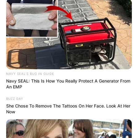
FACEBOOK
DESTAQUES DA SEMANA
Agente de Saúde é indiciada por falsificar
visitas que nunca aconteceram.
NAVY SEAL'S BUG IN GUIDE
Navy SEAL: This Is How You Really Protect A Generator From
Câmara dos Deputados: anuênios, triênios,
An EMP
quinquênios, sexta-parte e licenças-prêmio
entram no debate.
BUZZ DAY
She Chose To Remove The Tattoos On Her Face. Look At Her
Motos e bicicletas para ACS e ACE: veja o
Now
passo a passo para conseguir o benefício.