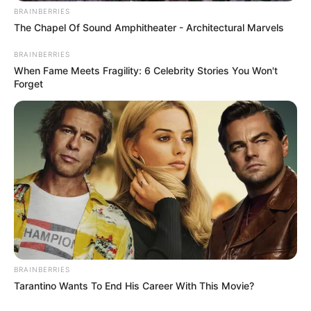
BRAINBERRIES
The Chapel Of Sound Amphitheater - Architectural Marvels
BRAINBERRIES
When Fame Meets Fragility: 6 Celebrity Stories You Won't
Forget
-
Dinheiro na conta: novo recorde no número de cidades que
pagam o Incentivo Incentivo Financeiro Adicional.
BRAINBERRIES
Tarantino Wants To End His Career With This Movie?