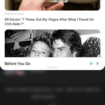
MATÉRIAS EM DESTAQUES
FRIDAY PLANS
Agente de Saúde é indiciada por
ER Doctor: "I Threw Out My Viagra After What I Found On
falsificar visitas que nunca aconteceram.
CVS Aisle 7"
Câmara dos Deputados: anuênios,
triênios, quinquênios, sexta-parte e
licenças-prêmio entram no debate.
Motos e bicicletas para ACS e ACE: veja o
Before You Go
passo a passo para conseguir o
benefício.
BUZZDAY
TODOS OS DIREITOS RESERVADOS - JASB - JORNAL DOS AGENTES DE
Everybody Wanted To Date Her In The 80s & This Is Her
Recently
SAÚDE DO BRASIL