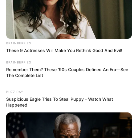
Prefeito Bruno Silva
.
—
Foto/Reprodução
.
"Eu, entendo que como prefeito, como toda a Administração
Municipal entendem que essa é uma maneira de reconhecermos o
trabalho dos agentes que estão diariamente atentos à saúde da
nossa família.
BRAINBERRIES
These 9 Actresses Will Make You Rethink Good And Evil!
-
BRAINBERRIES
Remember Them? These '90s Couples Defined An Era—See
The Complete List
BUZZ DAY
Suspicious Eagle Tries To Steal Puppy - Watch What
Happened