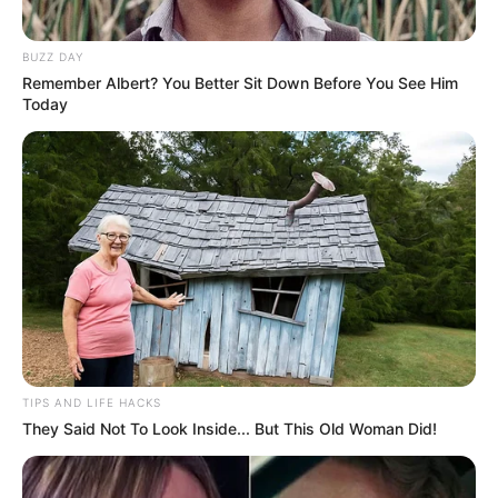
BUZZ DAY
Remember Albert? You Better Sit Down Before You See Him
Today
-
Cidades que pagam o Incentivo
Confira a relação completa das cidades que pagam a Gratificação
de Fim de Ano, aqui!
Tramitação de Projeto que acaba com os desvios dos
prefeitos
TIPS AND LIFE HACKS
Tanto o
Projeto de Lei 4440/20
, quanto o de número
460/19
torna
They Said Not To Look Inside... But This Old Woman Did!
obrigatório o pagamento direto do
incentivo financeiro
aos agentes
comunitários de saúde e combate a endemias (ACS e ACE). Esse
benefício é regulamentado pela Lei Federal 12.994/2014 e pelo