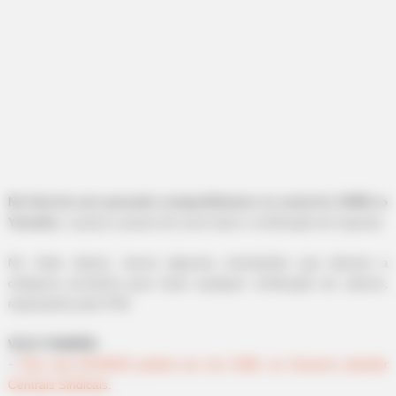
-
No final do ano passado compartilhamos no canal do JASB no
Youtube
, o passo a passo de como fazer a verificação do repasse.
No vídeo abaixo, temos algumas orientações que deixará a
categoria prontinha para fazer qualquer verificação de valores,
repassados pelo FNS.
VEJA TAMBÉM
:
+
Piso dos ACS/ACE poderá ser de 2.684, se Governo atender
Centrais Sindicais
.