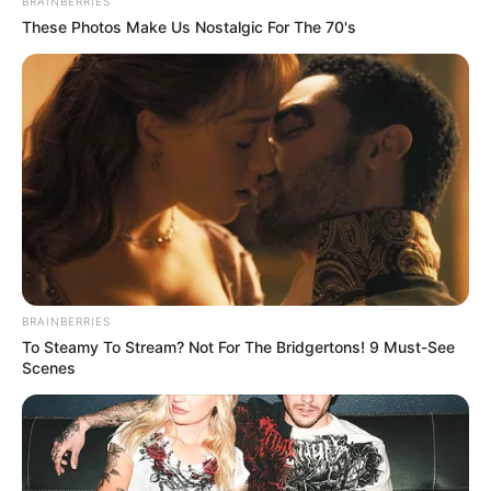
BRAINBERRIES
These Photos Make Us Nostalgic For The 70's
-
No Estado de direito à administração pública anda conforme lhe
manda a lei, e desenvolve suas atividades debaixo da lei. O
princípio da legalidade no Estado de direito impõe a supremacia da
lei sobre qualquer outra vontade.
BRAINBERRIES
To Steamy To Stream? Not For The Bridgertons! 9 Must-See
É por agir em conformidade com o que estabelece a
Scenes
legalidade
, que o prefeito de Coelho Neto - MA, Prefeito Bruno
Silva, pagou o IFA - Incentivo Financeiro Adicional aos Agentes
Comunitários de Saúde e Agentes de Combate às Endemias do
município.