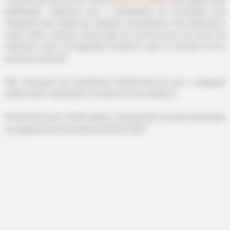
gratificação. Sabemos que o quantitativo de municípios que
respeitam esse direito dos agentes comunitários e de endemias é
muito maior, contudo, temos algo de concreto que nos serve de
referência, além da legislação brasileira, quer no formato de lei,
portaria ou decreto.
Não esqueçam da importância
fundamental de que a categoria
esteja unida, organizada e focada em seus objetivos.
Todo final de ano o FNS
realiza o repasse dos recursos destinados
ao pagamento do Incentivo dos ACS e ACE.
-