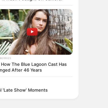
BERRIES
 How The Blue Lagoon Cast Has
nged After 46 Years
al 'Late Show' Moments