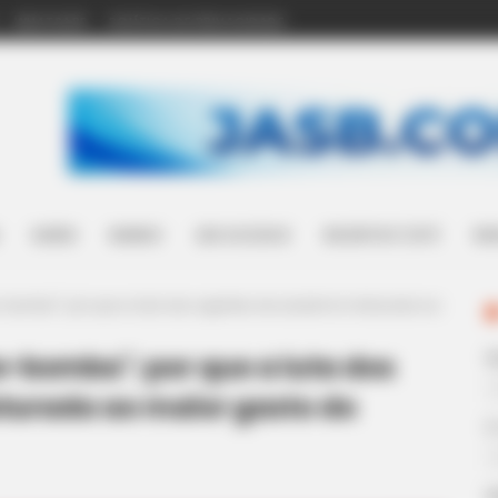
WHATSAPP
POLÍTICA DE PRIVACIDADE
SAÚDE
MUNDO
LEIS ACS/ACE
INCENTIVO (14º)
WH
-bomba": por que a luta dos agentes de saúde foi misturada ao
a-bomba": por que a luta dos
sturada ao maior gasto do
E