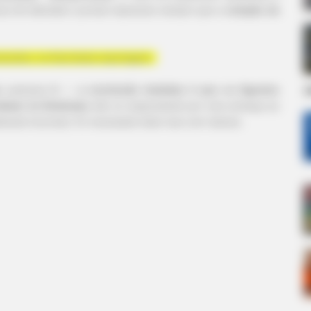
as de televisão e jornais impressos sempre que a
votação da
olumbre, no final desta reportagem.
d
as pessoas lê —
a conclusão imediata é que os Agentes
mbate às Endemias
são os responsáveis por uma ameaça ao
almente incorreta. E é necessário dizer isso com clareza.