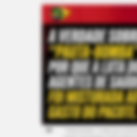
"Pauta-bomba": o rótulo que confun