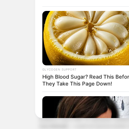
✳️
Os 3 casos graves da Butantan-DV: quem são
✳️
Harvard: Sua irmã pode ser um antidepressivo 
--
GLYCOGEN SUPPORT
High Blood Sugar? Read This Befo
They Take This Page Down!
-ad5
Quando os três são apresentados juntos 
problema é que a PEC 14 representa, isolada
essa distinção
— e parte da imprensa também 