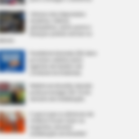
Câmara dos Deputados:
anuênios, triênios,
quinquênios, sexta-parte e
licenças-prêmio entram no
ebate.
Presidente Kennedy (ES) abre
processo seletivo para
Agentes de Saúde e de
Combate às Endemias.
FNARAS em Brasília: Senado
pode promulgar PEC 14 em
semana de mobilização.
O que é que os diretores da
CONACS foram fazer na
Argentina, durante
mobilização em Brasília?