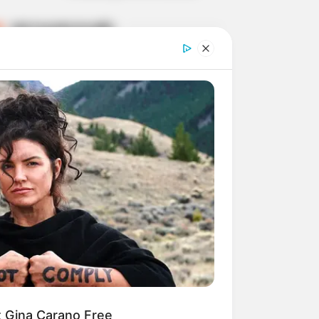
DESTAQUES DO MÊS
Prefeitura realiza a maior
entrega de motocicletas aos
Agentes de Saúde da
história...
Agente de Saúde é indiciada
por falsificar visitas que
nunca aconteceram.
Terceiro lote da restituição
do IR paga R$ 4,61 bilhões
para 2,7 milhões de
contribuintes.
Motos e bicicletas para ACS
e ACE: veja o passo a passo
para conseguir o benefício.
et Gina Carano Free