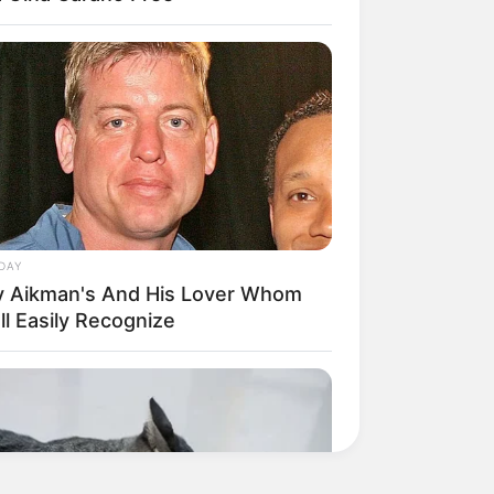
Mais de 300 ACS e ACE
recebem bicicletas elétricas,
barcos, celulares e
aplicativo...
PEC 14 avança no Senado e
cumpre sessões de
discussão; Aposentadoria
Especial...
DAY
y Aikman's And His Lover Whom
ll Easily Recognize