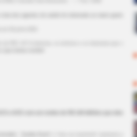
i (CNM) e Senador Davi Alcolumbre.
—
Foto: JASB
.
 luta dos agentes de saúde foi misturada ao maior gasto
o
em 30
.junho.2026.
da PEC 14? A imprensa, os números e os interesses que o
 o que iremos revelar!
ACS e ACE com um rombo de R$ 140 bilhões que eles
a-bomba
", "
bomba fiscal
" e "risco ao orçamento" passaram a