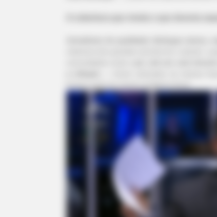
A cobertura que nivela o que deveria sep
Jornalismo de qualidade distingue atores, v
cobertura dos grandes veículos foi o oposto: a 
comunidades rurais a
pé, sob sol, sem víncul
a inflação
— foram colocados na mesma frase
fossem parte do mesmo problema fiscal.
RADAR MEDIA
Palace In Shock: William Turns To 