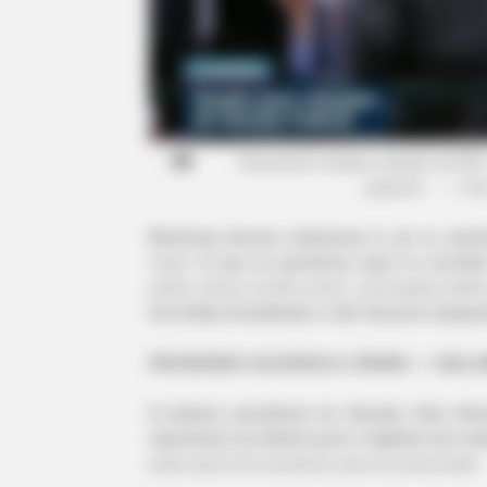
GLYCOGEN SUPPORT
Eat This Daily To Keep Sugar Belo
100
Alcolumbre sinaliza votação da P
especial.
—
Fot
Nenhuma dessas coberturas é, em si, menti
existe.
O que se questiona aqui é a escolha
prático dessa escolha sobre a percepção públi
tem lobby formalizado e não financia campan
Alcolumbre reconhece o direito — mas a
O próprio presidente do Senado, Davi Alc
representa um direito justo e legítimo dos t
NEURO SHARP
pediu apoio dos senadores para sua aprovação.
Cognitive Decline Begins When Se