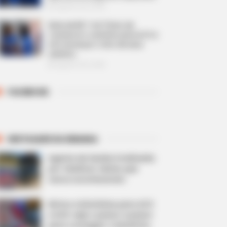
Agosto 05, 2026
Mais de R$ 7 mil: Plano de
Carreira é o caminho para ACS e
ACE alcançar o teto de seus
salários.
Agosto 05, 2026
FACEBOOK
DESTAQUES DA SEMANA
Agente de Saúde é indiciada
por falsificar visitas que
nunca aconteceram.
Motos e bicicletas para ACS
e ACE: veja o passo a passo
para conseguir o benefício.