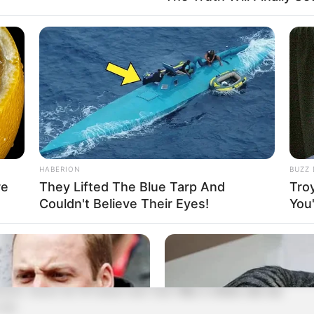
.
natural
.
HABERION
BUZZ 
re
They Lifted The Blue Tarp And
Tro
Couldn't Believe Their Eyes!
You'
sob um único rótulo
, o impacto total parece devastador. O
mente, menos de 2% desse valor total.
Mas o rótulo não faz
não.