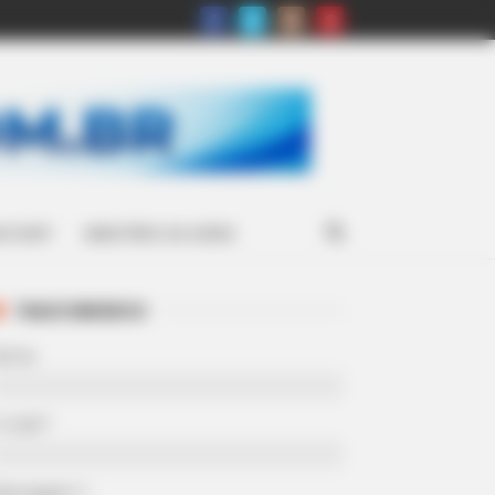
ATSAPP
MINISTÉRIO DA SAÚDE
FALE CONOSCO
Nome
-mail
*
Mensagem
*