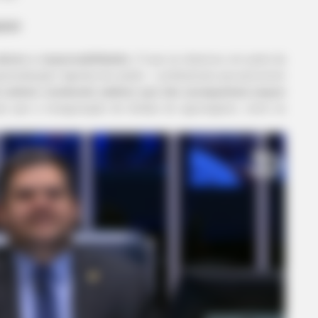
arar
alores e responsabilidades
. O que se observou em parte da
generalização. Agentes de saúde — profissionais que percorrem
o estável, recebendo salários que não acompanham sequer
 que a renegociação de dívidas do agronegócio, como se
BUZZ DAY
Diana's Legal Team
If A Cat Bites Its Owner