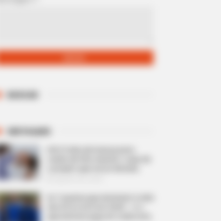
BUSCAR
DESTAQUES
Até 14 dias de licença para
cuidar de filho doente: o que diz
o projeto que vai ao Senado.
Agosto 05, 2026
As 7 pautas que dominam a vida
dos ACS e ACE em 2026 — e o
que está em jogo em cada uma.