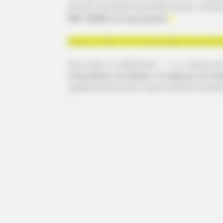
dominar manchetes de grandes portais, emissor
PEC 14/2021 era mencionada
.
Acesse ai vídeo com as declarações de Davi Alc
Para quem lê rapidamente — e a maioria d
Comunitários de Saúde e os Agentes de Co
equilíbrio fiscal do país. Essa conclusão é factu
​--