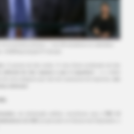
RURAL HEARTS
BUZZ 
w
She Asked About Saturday Night. He
Wha
Said He'd Be Up At Four.
Cha
EC 14 na próxima semana — com 68 senadores no calendário
o: JASB/Reprodução/TV Senado
ra
. O pacote de fato existe. O risco fiscal combinado de fato
 editorial de não separar o que é separável
— e o efeito
ca de uma categoria que não tem assessoria de imprensa,
não
has eleitorais
.
dia
olumbre
, em declaração pública, reconheceu que a
PEC 14
rabalhadores do SUS
, já aprovado na Câmara dos Deputados, e
HABERION
niors Say These 3
Remember Honey Boo Boo