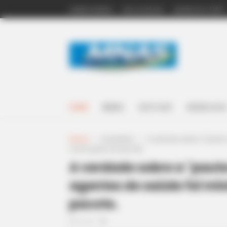
QUEM SOMOS
LEIS ACS/ACE
INCENTIVO (14º)
HOME
BRASIL
ACS E ACE
NOSSA LOJA
Home
>
Unlabelled
>
A verdade sobre a "pauta
maior gasto do pacote.
A verdade sobre a "paut
agentes de saúde foi mi
pacote.
07:35