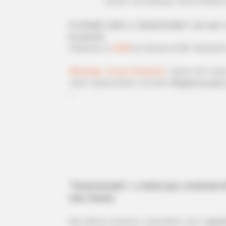
criaram. No destaque: Paulo Ziulkosk
A verdade sobre a "pauta-bomba": por que a
do pacote.
Publicado
no
JASB
em
18.junho.2026.
Atuali
zad
WhatsApp: Grupos Estaduais
|
Quem tem medo 
rótulo "pauta-bomba" esconde.
Prepare-se para
--
-ad52
"Pauta-bomba": o rótulo que confunde 
não criaram
Nas últimas semanas, expressões como "
paut