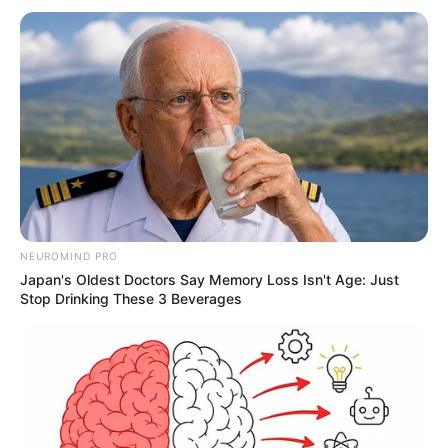
BUSCAR
DESTAQUES
FACEBOOK
DESTAQUES DA SEMANA
NEUROMIND PRO
Japan's Oldest Doctors Say Memory Loss Isn't Age: Just
Agente de Saúde é indiciada por falsificar
Stop Drinking These 3 Beverages
visitas que nunca aconteceram.
Câmara dos Deputados: anuênios, triênios,
quinquênios, sexta-parte e licenças-prêmio
entram no debate.