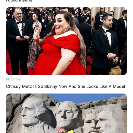
BUZZ DAY
Chrissy Metz Is So Skinny Now And She Looks Like A Model