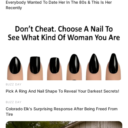
Everybody Wanted To Date Her In The 80s & This Is Her
Recently
Fiocruz alerta para avanço de casos graves de gripe e VSR em
várias regiões do Brasil.
Publicado
no
JASB
em
15.junho.2026.
Atuali
zado
em
29
.junho.2026.
WhatsApp: Grupos Estaduais
|
O mais recente
boletim do
InfoGripe
, divulgado pela
Fundação Oswaldo Cruz (Fiocruz)
,
acendeu um sinal de atenção para o crescimento das internações
por
Síndrome Respiratória Aguda Grave (SRAG)
associadas ao
Vírus Sincicial Respiratório (VSR) e aos vírus Influenza A e
Influenza B.
--
BUZZ DAY
Pick A Ring And Nail Shape To Reveal Your Darkest Secrets!
BUZZ DAY
Colorado Elk's Surprising Response After Being Freed From
Tire