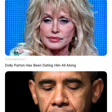
importância da identificação precoce dos sintomas e do
acompanhamento adequado dos pacientes.
Influenza A e B também avançam
Além do VSR, o boletim aponta crescimento dos casos graves
relacionados à Influenza A e à Influenza B.
--
THEGAMESDAY
Dolly Parton Has Been Dating Him All Along