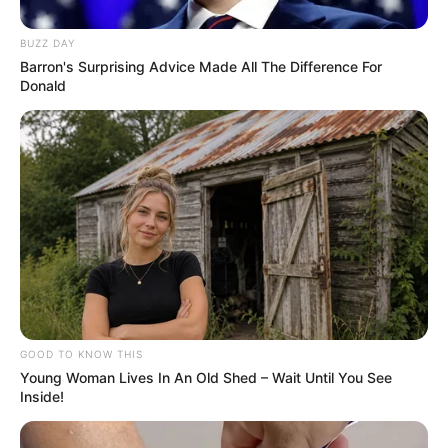
motocicletas aos Agentes de Saúde da
história...
BUZZ DAY
Barron's Surprising Advice Made All The Difference For
Agente de Saúde é indiciada por falsificar
Donald
visitas que nunca aconteceram.
Terceiro lote da restituição do IR paga R$
4,61 bilhões para 2,7 milhões de
contribuintes.
Motos e bicicletas para ACS e ACE: veja o
passo a passo para conseguir o benefício.
GOOD TO KNOW THIS
PLP 185 continua travado na Câmara dos
Young Woman Lives In An Old Shed – Wait Until You See
Deputados por erro em seu texto.
Inside!