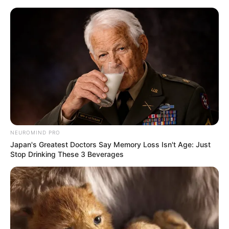
NEUROMIND PRO
Japan's Greatest Doctors Say Memory Loss Isn't Age: Just
Stop Drinking These 3 Beverages
HOME
Home
>
Brasil
>
Crianças
>
Notícia
>
Fiocruz alerta para
avanço de casos graves de gripe e VSR em várias regiões do Brasil.