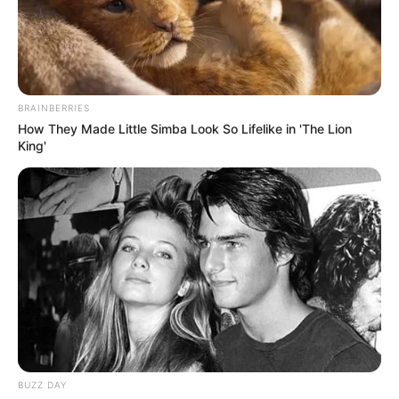
Fiocruz alerta para avanço de
casos graves de gripe e VSR em
várias regiões do Brasil.
BRAINBERRIES
08:23
Brasil
,
Crianças
,
Notícia
How They Made Little Simba Look So Lifelike in 'The Lion
King'
Dados indicam aumento dos casos graves de gripe e VSR
BUZZ DAY
em diferentes estados brasileiros.
—
Foto: JASB
.