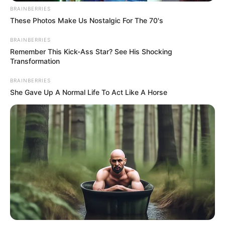
www.jasb.com.br.
BRAINBERRIES
Edição Geral: JASB.
These Photos Make Us Nostalgic For The 70's
Encaminhamento de denúncia ao JASB:
Acesse aqui
.
BRAINBERRIES
O jornalismo do JASB.com.br precisa de você para continuar
Remember This Kick-Ass Star? See His Shocking
marcando ponto na vida das pessoas.
Compartilhe as nossas
Transformation
notícias em suas redes sociais!
BRAINBERRIES
She Gave Up A Normal Life To Act Like A Horse