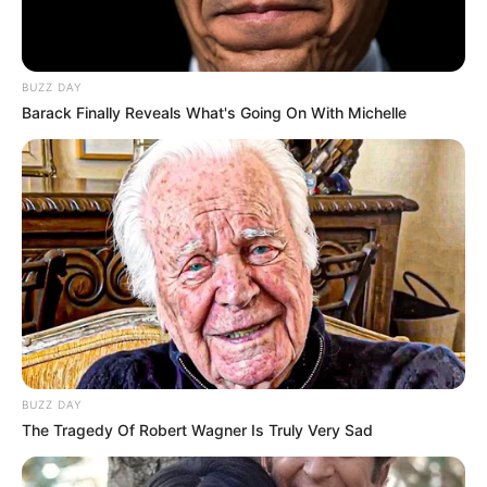
BUZZ DAY
Barack Finally Reveals What's Going On With Michelle
-ad5
A circulação desses vírus ocorre em um período
tradicionalmente marcado pelo aumento das doenças
respiratórias
, elevando o número de atendimentos nas unidades
de saúde e a demanda por leitos hospitalares em algumas
localidades.
Papel estratégico dos ACS e ACE
BUZZ DAY
The Tragedy Of Robert Wagner Is Truly Very Sad
Diante desse cenário, os
Agentes Comunitários de Saúde e os
Agentes de Combate às Endemias
desempenham papel