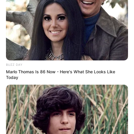
fundamental na orientação das famílias.
BUZZ DAY
Marlo Thomas Is 86 Now - Here's What She Looks Like
Today
Fundação Oswaldo Cruz divulgou o
mais recente boletim
do InfoGripe.
—
Foto: JASB/Reprodução/
Fiocruz
.
O trabalho desenvolvido pelos ACS e ACE
contribui para ampliar
o acesso à informação, incentivar a vacinação dos grupos
prioritários e identificar precocemente situações que necessitam de
avaliação médica, fortalecendo as ações de
Proteção Social e
Atenção Básica em Saúde
.