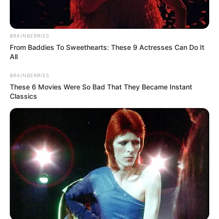
BRAINBERRIES
From Baddies To Sweethearts: These 9 Actresses Can Do It
All
BRAINBERRIES
These 6 Movies Were So Bad That They Became Instant
Classics
-ad9
Autor:
Samuel Camêlo
.
Fonte:
JASB - Jornal dos Agentes de Saúde do Brasil
-