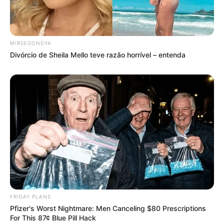
FAÇA O SEU COMENTÁRIO AQUI!
MIRSEGONDYA
FALE CONOSCO
Divórcio de Sheila Mello teve razão horrível – entenda
Nome
E-mail
*
Mensagem
*
FRIDAY PLANS
Pfizer's Worst Nightmare: Men Canceling $80 Prescriptions
For This 87¢ Blue Pill Hack