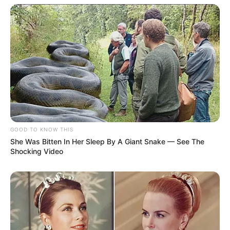
GOOD TO KNOW THIS
She Was Bitten In Her Sleep By A Giant Snake — See The
-ad7
Shocking Video
Monitoramento continua nas próximas semanas
A Fiocruz destaca que o
acompanhamento dos indicadores
seguirá sendo realizado
de forma contínua para avaliar a
evolução dos casos em todo o território nacional.
Os próximos boletins serão importantes para
identificar se a