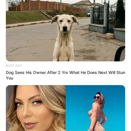
SHARE THIS
Share it
Tweet
Share it
Pin it
BUZZ DAY
Dog Sees His Owner After 2 Yrs What He Does Next Will Stun
You
PUBLICAÇÕES RELACIONADAS
Notícia
PUBLICAÇÃO RECENTE
PRÓXIMA MATÉRIA
"Salva vidas mais rápido":
O Brasil estreia no mata-mata
como funciona a primeira UTI
da Copa ganhando de 2 x 1 do
inteligente do SUS no Brasil.
Japão.