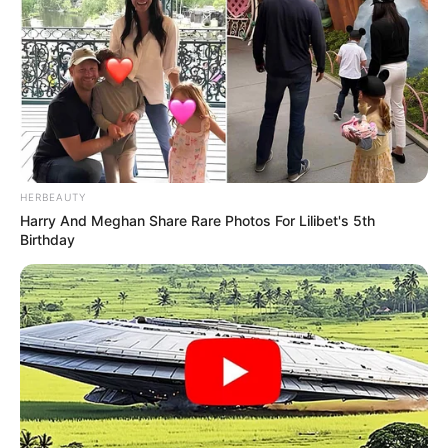
desenvolvidos
durante o ensino médio técnico em
desenvolvimento de jogos digitais foi um diferencial no processo
seletivo, que incluiu testes de conhecimento e didática.
"
Fiz os testes e fui aprovado
. Hoje tenho flexibilidade para dar
aulas à noite e consigo organizar bem os horários. Tudo o que
ensino hoje sobre programação aprendi na escola", conta o
estudante.
HERBEAUTY
--
Harry And Meghan Share Rare Photos For Lilibet's 5th
Birthday