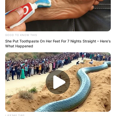
GOOD TO KNOW THIS
She Put Toothpaste On Her Feet For 7 Nights Straight – Here's
What Happened
-ad7
LIFE360 TIPS