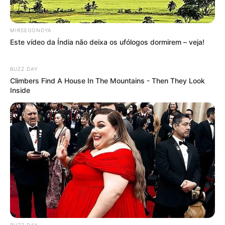
MIRSEGONDYA
Este vídeo da Índia não deixa os ufólogos dormirem – veja!
BUZZ DAY
Climbers Find A House In The Mountains - Then They Look
Inside
-ad5
O que ele ensina — e como concilia com o ensino médio
Desde janeiro de 2026,
Jhonatas atua como tutor de
tecnologia, ministrando aulas de lógica de programação e
Python
para jovens entre 12 e 17 anos, em turmas realizadas de
forma remota. Ao todo, ele acompanha quatro grupos de alunos,
conciliando o trabalho com a conclusão do ensino médio.
Jhonata leciona Python e Scratch
, utilizando projetos reais e
BUZZ DAY