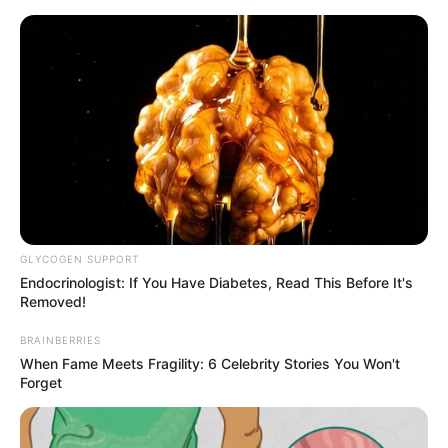
GLYCOGEN SUPPORT
Endocrinologist: If You Have Diabetes, Read This Before It's
Removed!
BRAINBERRIES
HOME
When Fame Meets Fragility: 6 Celebrity Stories You Won't
Forget
Home
>
Brasil
>
Notícia
>
Solidariedade
>
Tecnologia
>
De
padaria à sala de aula de uma multinacional russa: a história do