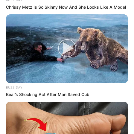
jogos simples para facilitar o aprendizado. Seu objetivo é aproximar
Chrissy Metz Is So Skinny Now And She Looks Like A Model
os alunos da programação de forma acessível e estimulante,
despertando o raciocínio lógico desde cedo
.
"Na minha visão,
a melhor forma de aprender é ensinando
.
Ainda tenho muito a aprender e pretendo entrar na faculdade para
me aprofundar ainda mais", afirmou.
Há um paradoxo produtivo nessa frase:
o jovem que ainda
estuda ensina
o que aprendeu enquanto continua aprendendo. O
ciclo não fechou —
e ele não quer que feche tão cedo
.
O projeto que foi a Brasília — e a IA que ensina idiomas
BUZZ DAY
Bear’s Shocking Act After Man Saved Cub
Um dos principais projetos de Jhonata foi o desenvolvimento
do jogo educativo "Polyglot"
, criado em conjunto com colegas
de turma, que utiliza inteligência artificial para ensinar idiomas e
corrigir a pronúncia dos usuários
.
--