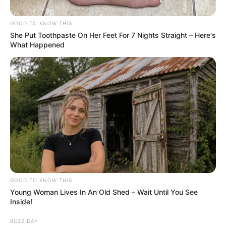
para comprar o primeiro computador
.
—
Foto: JASB
.
GOOD TO KNOW THIS
De padaria à sala de aula de uma multinacional russa: a
She Put Toothpaste On Her Feet For 7 Nights Straight – Here's
história do piauiense Jhonatas, 18 anos.
What Happened
Publicado
no
JASB
em
26.maio.2026.
Atualizado
em
08.junho.2026.
|
Sem computador em casa,
WhatsApp: Grupos Estaduais
Jhonatas Lima Silva trabalhou numa padaria aos 16 anos para
comprar o primeiro
. Dois anos depois, ensina Python para
adolescentes de todo o Brasil numa empresa sediada em Moscou
— ainda com o mesmo computador.
--
GOOD TO KNOW THIS
Young Woman Lives In An Old Shed – Wait Until You See
Inside!
BUZZ DAY