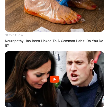
permitia ter um computador em casa.
--
NERVE FLOW
Neuropathy Has Been Linked To A Common Habit. Do You Do
It?
-ad4
A mudança aconteceu anos depois.
Aos 16 anos, já morando em