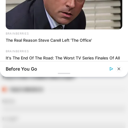
PUBLICAÇÕES RELACIONADAS
Tecnologia
BRAINBERRIES
The Real Reason Steve Carell Left 'The Office'
PUBLICAÇÃO RECENTE
PRÓXIMA MATÉRIA
Agente Comunitário de Saúde:
Efetivação com a PEC 14: saiba
BRAINBERRIES
quem é, o que faz e quais são
como será a regulamentação
It's The End Of The Road: The Worst TV Series Finales Of All
seus direitos.
dos Agentes de Saúde.
Time
Before You Go
FAÇA O SEU COMENTÁRIO AQUI!
FALE CONOSCO
Nome
E-mail
*