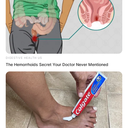
piauiense Jhonatas, 18 anos.
De padaria à sala de aula de uma
multinacional russa: a história do
piauiense Jhonatas, 18 anos.
06:50
Brasil
,
Notícia
,
Solidariedade
,
Tecnologia
DIGESTIVE HEALTH US
The Hemorrhoids Secret Your Doctor Never Mentioned
Jhonatas Lima Silva,
trabalhou numa padaria aos 16 anos