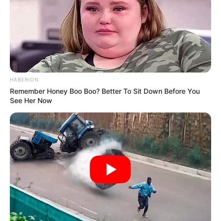
num processo seletivo.
--
HABERION
Remember Honey Boo Boo? Better To Sit Down Before You
See Her Now
-ad3
O contrato que atravessou fronteiras — sem sair do
Piauí
Jhonata Lima Silva, 18 anos,
estudante da 3ª série do Centro
Estadual de Tempo Integral Modestina Bezerra
, em Teresina,
assinou em janeiro de 2026 um contrato de dois anos com a
Kodland,
empresa russa de ensino de Tecnologia
. Ele atua
como instrutor para turmas de jovens brasileiros.
A oportunidade de trabalhar na
Kodland, multinacional com sede