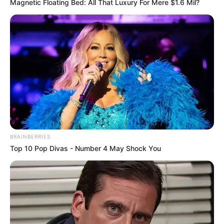
Magnetic Floating Bed: All That Luxury For Mere $1.6 Mil?
BRAINBERRIES
Top 10 Pop Divas - Number 4 May Shock You
SHARE THIS
Share it
Tweet
Share it
Pin it