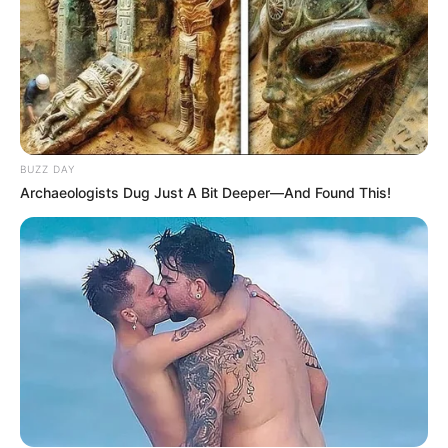
✳️
R$ 1 já é suficiente: o novo título que arrecadou R$ 86 milhões
.
✳️
O Nubank que 113 milhões de brasileiros conhecem está
mudando
.
✳️
Estudo aponta: GPT-5 é perigoso para a saúde
...
✳️
Prontuário eletrônico transforma atuação de Agentes de Saúde
no Brasil
--
BUZZ DAY
Archaeologists Dug Just A Bit Deeper—And Found This!