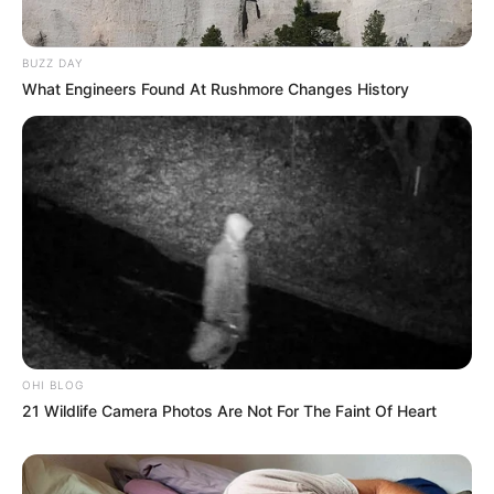
BUZZ DAY
What Engineers Found At Rushmore Changes History
-ad4
OHI BLOG
🔍 Papel do INSS e novas responsabilidades
21 Wildlife Camera Photos Are Not For The Faint Of Heart
Com a mudança,
o pagamento do benefício passa a ser
responsabilidade do INSS
, o que altera a dinâmica para