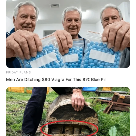
FRIDAY PLANS
Men Are Ditching $80 Viagra For This 87¢ Blue Pill