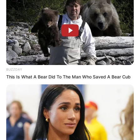
BUZZDAY
This Is What A Bear Did To The Man Who Saved A Bear Cub