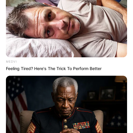
empresas e trabalhadores. A medida busca padronizar o
acesso
ao direito
e reduzir custos diretos para empregadores.
MEDVI
Feeling Tired? Here's The Trick To Perform Better
Luiz Inácio Lula da Silva sancionou a ampliação
da licença-paternidade.
—
Foto/Reprodução/
SRI-PR
.
Ainda existem dúvidas sobre a
implementação prática
e prazos
operacionais, o que deve ser esclarecido nos próximos meses.
Esse ponto será decisivo para o funcionamento da
nova regra
.