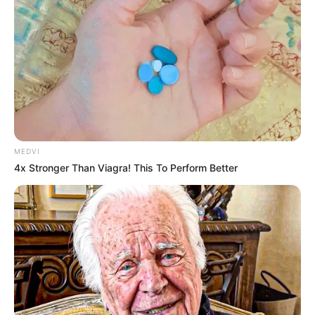
1988.
A decisão do Congresso Nacional
atende a uma demanda
antiga da sociedade e movimentos sociais que defendem
maior
participação paterna
no cuidado familiar.
VEJA TAMBÉM
:
✳️
Tráfico de bebês no Brasil
.
✳️
Aplicativos de namoro se multiplicam no Brasil
...
✳️
IR 2026: Isenção até R$ 5 mil já vigora?
✳️
Nova Carteira Nacional de Habilitação digital
MEDVI
✳️
Duas jovens influenciadoras morrem após mal súbito
.
4x Stronger Than Viagra! This To Perform Better
O avanço ocorre em meio a
discussões sobre equidade de
gênero
e divisão de responsabilidades dentro das famílias. Esse
contexto ajuda a entender o
alcance da medida
.
--