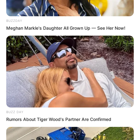
-ad9
O jornalismo do JASB.com.br precisa de você para continuar
BUZZDAY
marcando ponto na vida das pessoas.
Compartilhe as nossas
Meghan Markle's Daughter All Grown Up — See Her Now!
notícias em suas redes sociais!
BUZZ DAY
Rumors About Tiger Wood's Partner Are Confirmed