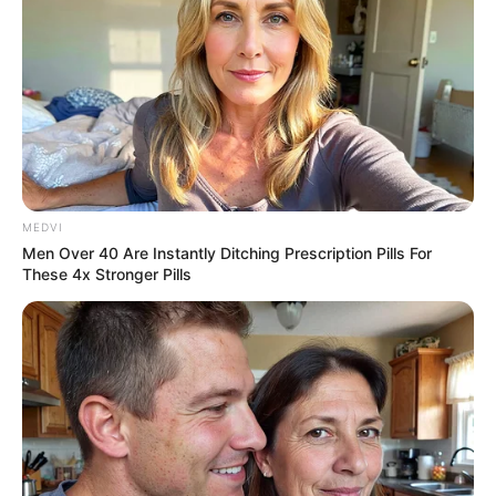
MEDVI
Men Over 40 Are Instantly Ditching Prescription Pills For
These 4x Stronger Pills
-ad9
Ao regulamentar um
direito antigo e ampliar seu alcance
, o
governo sinaliza mudança na forma como o
cuidado é distribuído
socialmente
. O impacto real dependerá da implementação prática