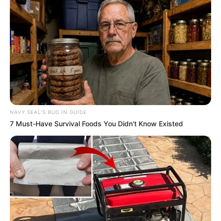
E-mail
*
Mensagem
*
NAVY SEAL'S BUG IN GUIDE
7 Must-Have Survival Foods You Didn't Know Existed
BUSCAR
DESTAQUES