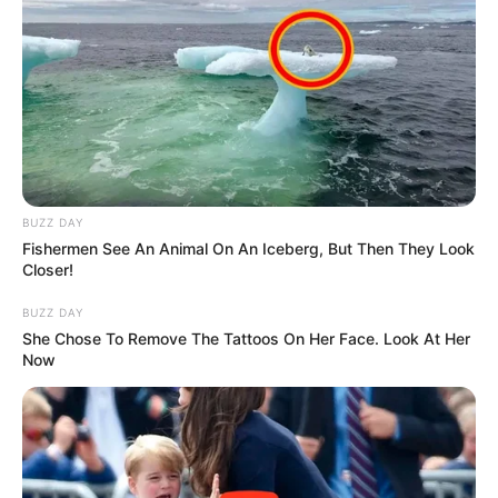
BUZZ DAY
Fishermen See An Animal On An Iceberg, But Then They Look
Closer!
BUZZ DAY
She Chose To Remove The Tattoos On Her Face. Look At Her
Now