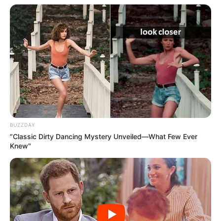
BUZZDAY
“Classic Dirty Dancing Mystery Unveiled—What Few Ever
Knew"