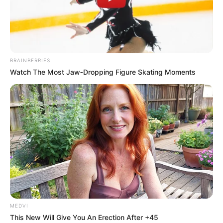
BRAINBERRIES
Watch The Most Jaw‑Dropping Figure Skating Moments
MEDVI
This New Will Give You An Erection After +45
Home
>
Brasil
>
Família
>
Governo
>
Notícia
>
Política
>