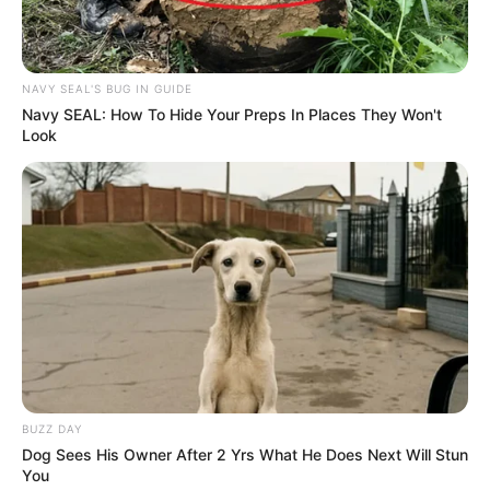
NAVY SEAL'S BUG IN GUIDE
Navy SEAL: How To Hide Your Preps In Places They Won't
Look
BUZZ DAY
Dog Sees His Owner After 2 Yrs What He Does Next Will Stun
You