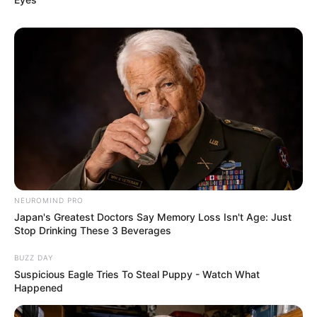
SHARE THIS
Share it
Tweet
Share it
Pin it
PUBLICAÇÕES RELACIONADAS
Política
NEUROMIND PRO
Japan's Greatest Doctors Say Memory Loss Isn't Age: Just
Stop Drinking These 3 Beverages
FAÇA O SEU COMENTÁRIO AQUI!
BUZZ DAY
Suspicious Eagle Tries To Steal Puppy - Watch What
FALE CONOSCO
Happened
Nome