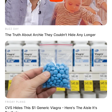
BUZZ DAY
The Truth About Archie They Couldn't Hide Any Longer
FRIDAY PLANS
CVS Hides This $1 Generic Viagra - Here's The Aisle It's