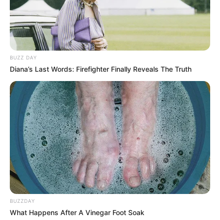
BUZZ DAY
Diana’s Last Words: Firefighter Finally Reveals The Truth
BUZZDAY
What Happens After A Vinegar Foot Soak