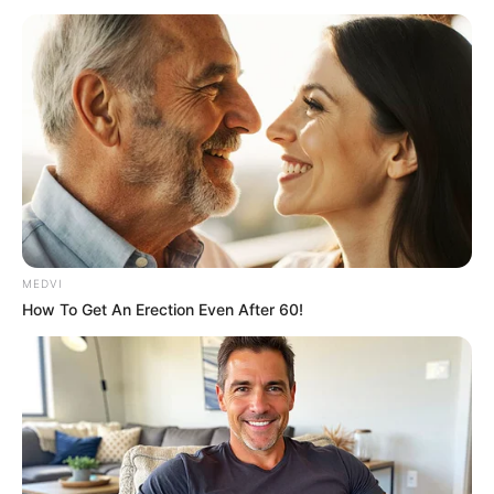
Sancionada nova lei e amplia licença-paternidade após décadas
sem regulamentação.
Sancionada nova lei e amplia
licença-paternidade após
décadas sem regulamentação.
08:55
Brasil
,
Família
,
Governo
,
Notícia
,
Política
MEDVI
How To Get An Erection Even After 60!