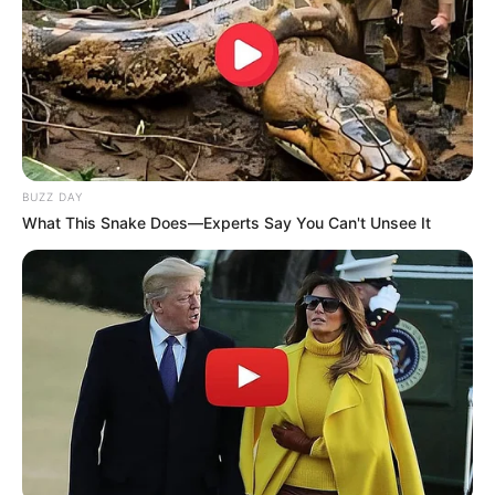
BUZZ DAY
What This Snake Does—Experts Say You Can't Unsee It