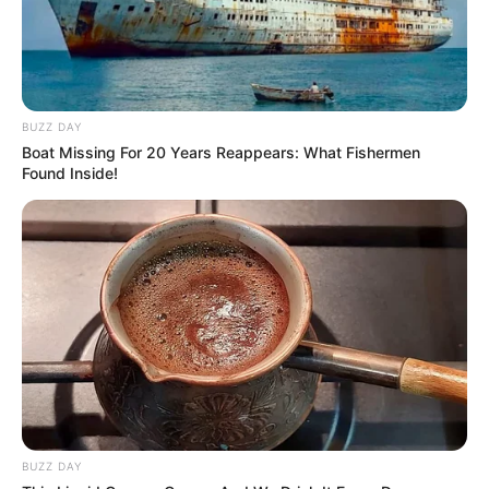
BUSCAR
BUZZ DAY
DESTAQUES
Boat Missing For 20 Years Reappears: What Fishermen
Found Inside!
FACEBOOK
DESTAQUES DA SEMANA
Agente de Saúde é indiciada por falsificar
visitas que nunca aconteceram.
Câmara dos Deputados: anuênios, triênios,
BUZZ DAY
quinquênios, sexta-parte e licenças-prêmio