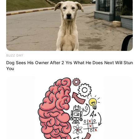
BUZZ DAY
Dog Sees His Owner After 2 Yrs What He Does Next Will Stun
You
A grande
vitória ocorrida em 07 de outubro, na Câmara
dos Deputados, precisa ocorrer no Senado
Federal.
—
Foto/Reprodução
.
🏛️
Próximos dias podem definir rumo das propostas
A mobilização em Brasília
indica que o momento é considerado
estratégico pelas entidades representativas. O avanço na
Comissão de Constituição e Justiça
pode destravar a tramitação