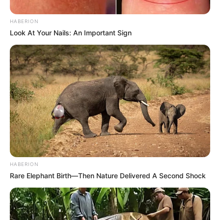
HABERION
Look At Your Nails: An Important Sign
HABERION
Rare Elephant Birth—Then Nature Delivered A Second Shock