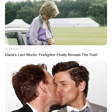
dos Agentes de Saúde do Brasil, CONACS, Fnaras, Fenasce, CUT, Força Sindical, Sindicato
dos Agentes de Saúde
Matérias Bônus
:
🧊
Parcela Única do Saúde 360: Pagamento
.
🧊
Saiba como Consultar o Incentivo
🧊
Cálculo da Insalubridade sobre o base
.
🧊
Entretenimento: Os melhores doramas
🧊
Nova Carteira Nacional de Habilitação digital
--
BUZZ DAY
Diana’s Last Words: Firefighter Finally Reveals The Truth