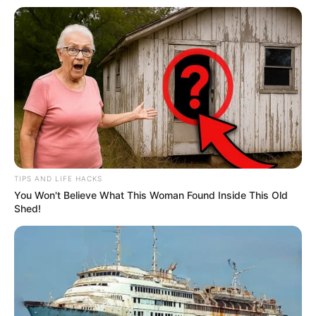
reacende expectativa dos
com mais de 120 mil ACS e ACE
Agentes de Saúde.
formados.
FAÇA O SEU COMENTÁRIO AQUI!
FALE CONOSCO
Nome
E-mail
*
TIPS AND LIFE HACKS
You Won't Believe What This Woman Found Inside This Old
Shed!
Mensagem
*