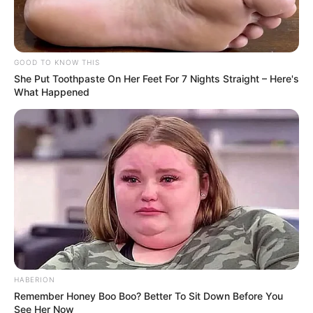
mudar direitos de Agentes de Saúde nos próximos dias.
PEC 14 avança e pode mudar
direitos de Agentes de Saúde nos
GOOD TO KNOW THIS
próximos dias.
She Put Toothpaste On Her Feet For 7 Nights Straight – Here's
What Happened
09:15
Acs e ACE
,
FNARAS
,
Notícia
HABERION
Remember Honey Boo Boo? Better To Sit Down Before You
Valda ACS,
presidente do FNARAS
, e a assessora
See Her Now