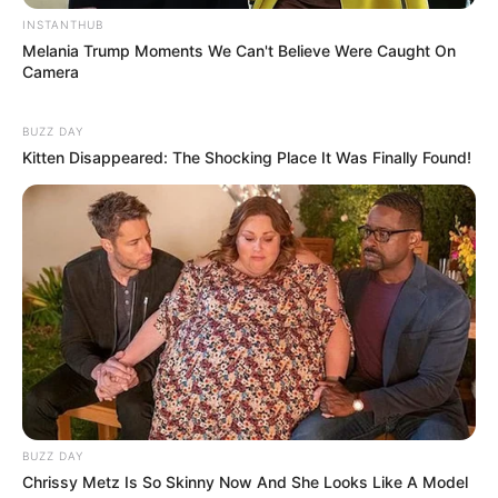
INSTANTHUB
Melania Trump Moments We Can't Believe Were Caught On
Camera
BUZZ DAY
Kitten Disappeared: The Shocking Place It Was Finally Found!
SHARE THIS
Share it
Tweet
Share it
Pin it
PUBLICAÇÕES RELACIONADAS
Notícia
PUBLICAÇÃO RECENTE
PRÓXIMA MATÉRIA
BUZZ DAY
PEC dos 3 salários avança na
Mais Saúde com Agente
Chrissy Metz Is So Skinny Now And She Looks Like A Model
Câmara dos Deputados e
diploma 2ª turma em Brasília