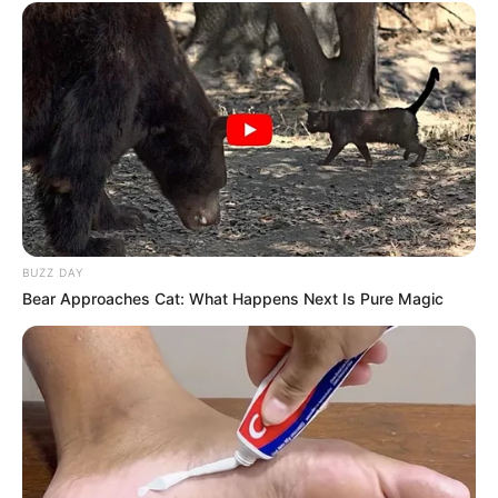
BUZZ DAY
Bear Approaches Cat: What Happens Next Is Pure Magic
Home
>
Acs e ACE
>
FNARAS
>
Notícia
>
PEC 14 avança e pode