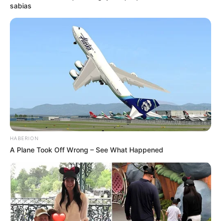
sabias
-ad3
O movimento ocorre em meio à
expectativa de avanço da PEC
14
na Comissão de Constituição e Justiça, etapa essencial antes
da votação final. Esse cenário aumenta a
atenção da categoria
em todo o país
.
VEJA TAMBÉM
:
✳️
PEC 14 pode ter data de votação anunciada
.
✳️
IR 2026: Isenção até R$ 5 mil já vigora?
HABERION
✳️
PEC dos 3 salários mínimos: Entra na pauta
.
A Plane Took Off Wrong – See What Happened
✳️
Aplicativos de namoro se multiplicam no Brasil
...
✳️
Novo vírus que desvia transferências PIX em tempo real
.
⚖️
Pautas que podem impactar salário e direitos
As discussões no Congresso envolvem propostas
que podem