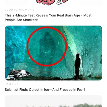
da PEC 14 e influenciar diretamente o andamento das demais
pautas.
GOOD TO KNOW THIS
This 2-Minute Test Reveals Your Real Brain Age - Most
Com pressão crescente e
articulação política em curso
, os
People Are Shocked!
próximos dias tendem a ser decisivos para o futuro dos
Agentes
Comunitários e de Combate às Endemias
em todo o Brasil.
Assista ao vídeo
(
disponível no Youtube
):
HABERION
Scientist Finds Object In Ice—And Freezes In Fear!
s
alário dos agentes de saúde 2026, jasb, ifa acs, ifa ace, ifa ace 2025, ifa acs 2025, Jornal