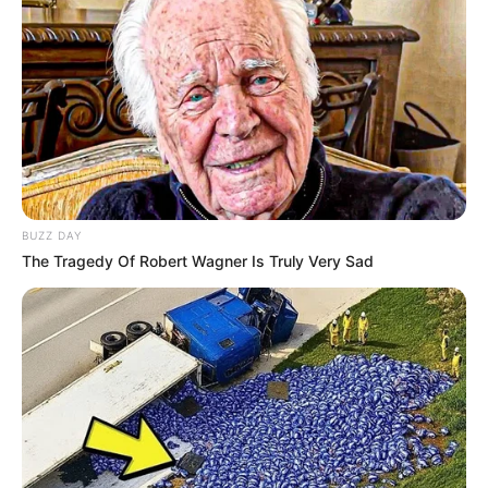
cobrando o pagamento do IFA
e maior transparência nas
decisões administrativas. O caso permanece em acompanhamento
e deve ganhar novos capítulos nos próximos dias, à medida que as
discussões avançam no âmbito institucional.
Matérias Bônus
:
🧊
Saiba como Consultar o Incentivo
🧊
Cálculo da Insalubridade sobre o base
.
🧊
Entretenimento: Os melhores doramas
🧊
Auxílio Transporte: Modelo de Lei a nível Municipal
.
BUZZ DAY
The Tragedy Of Robert Wagner Is Truly Very Sad
--