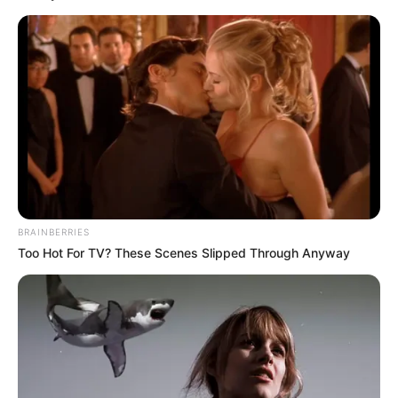
💠 Impacto direto na renda familiar, já que os plantões
representavam complemento salarial;
💠 Clima de insegurança entre servidores que apoiaram ou
simpatizaram com o movimento.
VEJA TAMBÉM
:
🟢
IFA: Plano de ação para Receber
.
🟢
Cidades que entregam motocicletas
🟢
Salário mínimo em 2026 será menor
...
🟢
Conheça as cidade que pagam o IFA
BRAINBERRIES
🟢
ACS e ACE e a economia de 226 bilhões
Too Hot For TV? These Scenes Slipped Through Anyway
Os relatos foram feitos sob anonimato
, por medo de novas
represálias, o que reforça a percepção de vulnerabilidade entre os
trabalhadores.
--