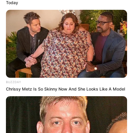
Today
BUZZDAY
Chrissy Metz Is So Skinny Now And She Looks Like A Model