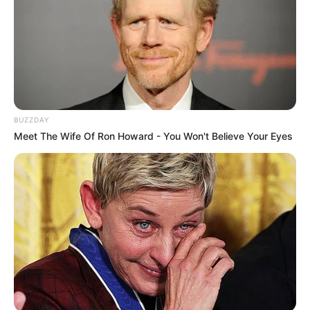
Deputados por erro em seu texto.
ACS e ACE: celetista, estatutário ou
contrato precário — entenda o que muda
no seu bolso e na sua carreira.
BUZZDAY
Meet The Wife Of Ron Howard - You Won't Believe Your Eyes
DIVERSAS
MATÉRIAS EM DESTAQUE NOS ÚLTIMOS 30 DIAS
Prefeitura realiza a maior entrega de
motocicletas aos Agentes de Saúde da
história...