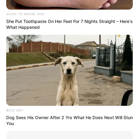
GOOD TO KNOW THIS
She Put Toothpaste On Her Feet For 7 Nights Straight – Here's
What Happened
BUZZ DAY
Dog Sees His Owner After 2 Yrs What He Does Next Will Stun
You