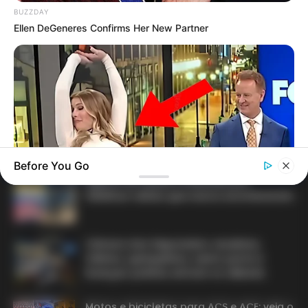
BUZZDAY
Agente de Saúde é indiciada por
Ellen DeGeneres Confirms Her New Partner
falsificar visitas que nunca aconteceram.
Terceiro lote da restituição do IR paga
R$ 4,61 bilhões para 2,7 milhões de
contribuintes.
MATÉRIAS EM DESTAQUES
Before You Go
Agente de Saúde é indiciada por
falsificar visitas que nunca aconteceram.
BUZZ DAY
Viewers Had To Look Away When This Happened On Live Tv
Câmara dos Deputados: anuênios,
triênios, quinquênios, sexta-parte e
licenças-prêmio entram no debate.
Motos e bicicletas para ACS e ACE: veja o