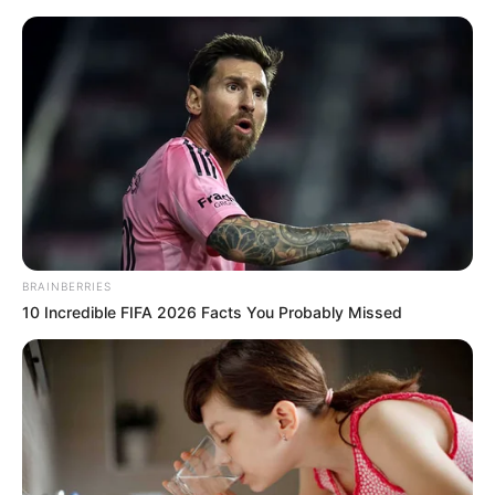
BRAINBERRIES
10 Incredible FIFA 2026 Facts You Probably Missed
HOME
Home
>
Incentivo Adicional
>
Notícia
>
Prefeitura
>
ACS e ACE
denunciam perseguição após protestos pelo pagamento do IFA, em