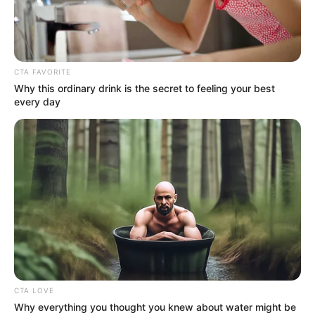
Mossoró.
ACS e ACE denunciam
perseguição após protestos pelo
CTA FAVORITE
pagamento do IFA, em Mossoró.
Why this ordinary drink is the secret to feeling your best
every day
11:00
Incentivo Adicional
,
Notícia
,
Prefeitura
CTA LOVE
Agentes de saúde defendem o pagamento do Incentivo
Why everything you thought you knew about water might be