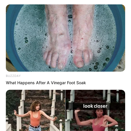
BUZZDAY
What Happens After A Vinegar Foot Soak