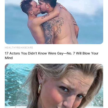
BUSCAR
DESTAQUES
HEALTHYREHABCARE
17 Actors You Didn't Know Were Gay—No. 7 Will Blow Your
FACEBOOK
Mind
DESTAQUES DA SEMANA
Agente de Saúde é indiciada por falsificar
visitas que nunca aconteceram.