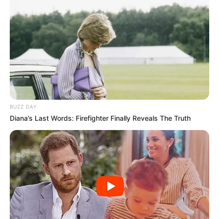
BUZZ DAY
Diana’s Last Words: Firefighter Finally Reveals The Truth
SHARE THIS
Share it
Tweet
Share it
Pin it
PUBLICAÇÕES RELACIONADAS
Prefeitura