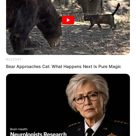
www.jasb.com.br.
O jornalismo do JASB.com.br precisa de você para continuar
marcando ponto na vida das pessoas.
Compartilhe as nossas
notícias em suas redes sociais!
BUZZDAY
Bear Approaches Cat: What Happens Next Is Pure Magic