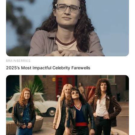
Os atos ocorreram nos dias 22 de dezembro de 2025 e 5 de
janeiro de 2026
, com o objetivo de cobrar o pagamento do
Incentivo Financeiro Adicional (IFA), prometido pelo
prefeito
Allyson Bezerra
durante a campanha de reeleição, em 2024. O
episódio reacendeu o debate sobre valorização profissional e
limites da atuação administrativa
.
🚨
Contexto das mobilizações da categoria
BRAINBERRIES
As manifestações reuniram agentes que reivindicam o
2025’s Most Impactful Celebrity Farewells
cumprimento do compromisso assumido
pela gestão municipal
em relação ao IFA.
A mobilização ocorreu de forma pacífica
, na calçada do Palácio
da Resistência, e foi articulada como resposta à ausência de
repasses do incentivo
. Nos bastidores, a categoria avalia que o
movimento expôs uma fragilidade na
relação entre gestão e
servidores
, criando um ambiente de tensão que se aprofundou
nos dias seguintes.
--