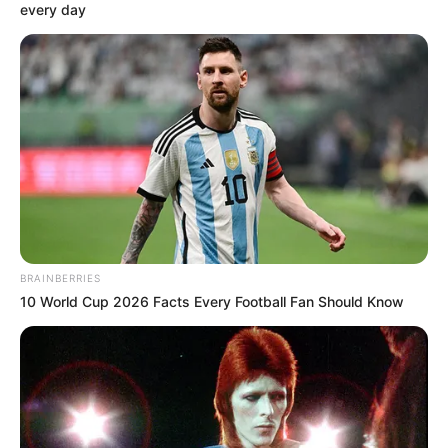
every day
A presidente do Sindicato dos Servidores Públicos Municipais
de Mossoró
(Sindserpum),
Celina Gondim
, informou que o caso
será
debatido em assembleia
marcada para o dia 14 de janeiro.
Segundo ela, a decisão da gestão pode ser interpretada como
retaliação, ainda que a concessão de
plantões seja prerrogativa
administrativa
.
Entre os pontos levantados pela entidade sindical, estão:
💠 Necessidade de apuração dos critérios usados para retirada dos
plantões;
BRAINBERRIES
10 World Cup 2026 Facts Every Football Fan Should Know
💠 Avaliação do impacto financeiro aos servidores atingidos;
--