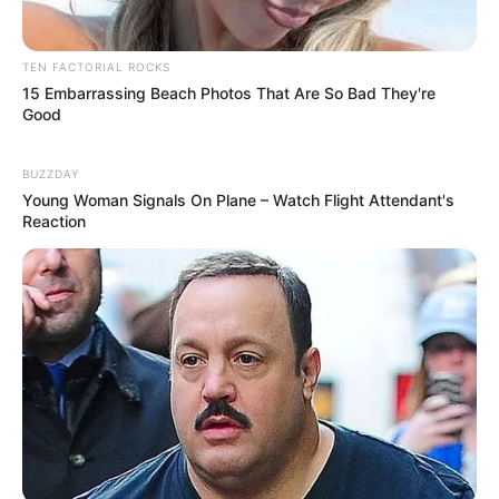
Câmara dos Deputados: anuênios, triênios,
quinquênios, sexta-parte e licenças-prêmio
entram no debate.
TEN FACTORIAL ROCKS
15 Embarrassing Beach Photos That Are So Bad They're
Good
Motos e bicicletas para ACS e ACE: veja o
passo a passo para conseguir o benefício.
BUZZDAY
Young Woman Signals On Plane – Watch Flight Attendant's
FNARAS em Brasília: Senado pode
Reaction
promulgar PEC 14 em semana de
mobilização.
Presidente Kennedy (ES) abre processo
seletivo para Agentes de Saúde e de
Combate às Endemias.
PEC 14: o que acontece com quinquênio,
triênio e sexta-parte na aposentadoria?