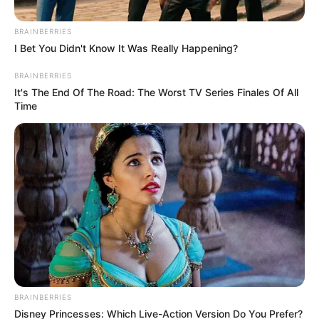
BRAINBERRIES
I Bet You Didn't Know It Was Really Happening?
BRAINBERRIES
It's The End Of The Road: The Worst TV Series Finales Of All
Time
-ad3
⚖️
Relatos de punição após participação nos atos
Agentes relatam que,
após os protestos
, passaram a sofrer
consequências administrativas. Entre os pontos destacados pelos
profissionais, estão:
💠 Retirada imediata de plantões exercidos há anos, sem aviso
prévio;
💠 Punição, mesmo com ausência de registros anteriores de faltas
BRAINBERRIES
ou punições funcionais;
Disney Princesses: Which Live-Action Version Do You Prefer?