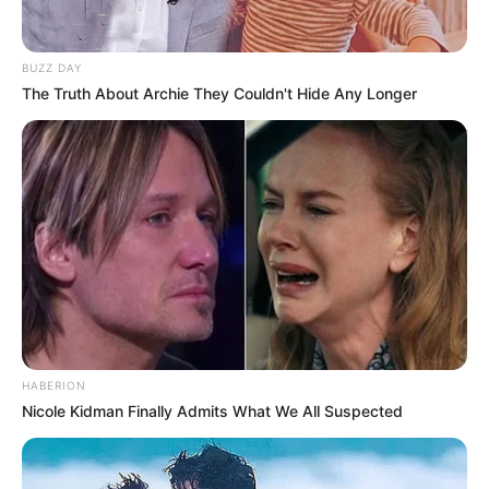
BUZZ DAY
The Truth About Archie They Couldn't Hide Any Longer
FAÇA O SEU COMENTÁRIO AQUI!
FALE CONOSCO
Nome
E-mail
*
Mensagem
*
HABERION
Nicole Kidman Finally Admits What We All Suspected