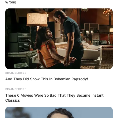
Financeiro.
—
Foto/Reprodução.
wrong
ACS e ACE denunciam perseguição após protestos pelo
pagamento do IFA, em Mossoró.
Publicado
no
JASB
em 10.janeiro.2026.
Atualizado
em
12
.
janeiro.2026.
|
A retirada de plantões de
Agentes
WhatsApp: Rede do JASB
Comunitários de Saúde e Agentes de Combate às Endemias
em Mossoró
provocou reação da categoria após mobilizações
realizadas em frente ao Palácio da Resistência, sede da Prefeitura.
--
BRAINBERRIES
And They Did Show This In Bohemian Rapsody!
BRAINBERRIES
These 6 Movies Were So Bad That They Became Instant
Classics
-ad3