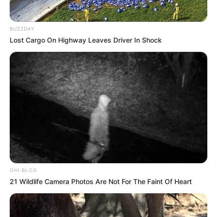
BUZZDAY
Lost Cargo On Highway Leaves Driver In Shock
-ad9
OHI BLOG
Fonte: JASB com informações do Diário do RN .
21 Wildlife Camera Photos Are Not For The Faint Of Heart
Edição Geral: JASB.
Encaminhamento de denúncia ao JASB:
Acesse aqui
.
Publicação:
JASB - Jornal dos Agentes de Saúde do Brasil
-