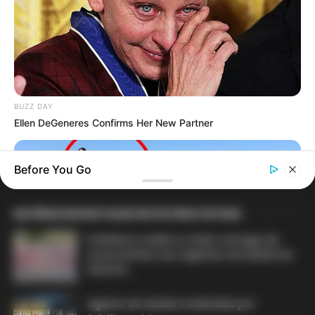
ACS e ACE: celetista, estatutário ou
contrato precário — entenda o que muda
no seu bolso e na sua carreira.
BUZZ DAY
Ellen DeGeneres Confirms Her New Partner
DIVERSAS
Before You Go
MATÉRIAS EM DESTAQUE NOS ÚLTIMOS 30 DIAS
Prefeitura realiza a maior entrega de
motocicletas aos Agentes de Saúde da
história...
Agente de Saúde é indiciada por
BUZZ DAY