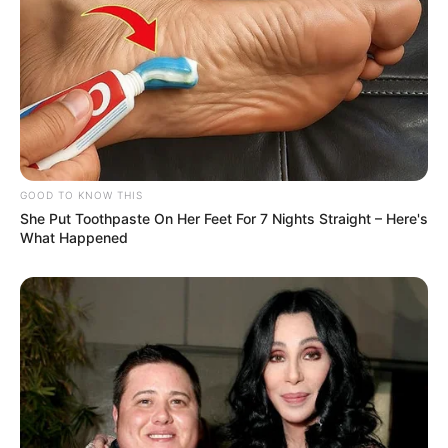
BUSCAR
DESTAQUES
FACEBOOK
GOOD TO KNOW THIS
She Put Toothpaste On Her Feet For 7 Nights Straight – Here's
What Happened
DESTAQUES DA SEMANA
Agente de Saúde é indiciada por falsificar
visitas que nunca aconteceram.
Câmara dos Deputados: anuênios, triênios,
quinquênios, sexta-parte e licenças-prêmio