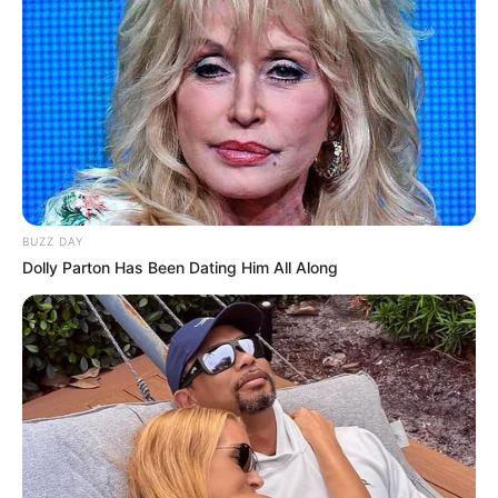
BUZZ DAY
Dolly Parton Has Been Dating Him All Along