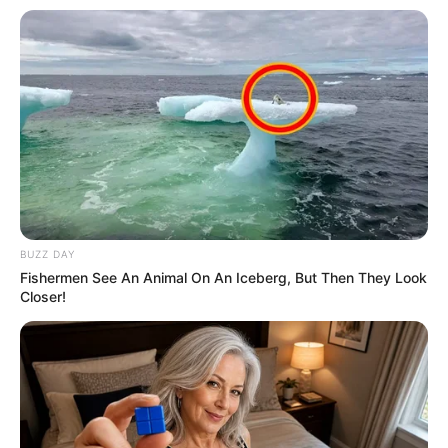
💠 Piauí: R$ 4.911,72 milhões
💠 Rio de Janeiro: 5.499,24 milhões
💠 Rio Grande do Norte: 4.574,73 milhões
💠 Rio Grande do Sul: R$ 12.399,81 milhões
💠 Rondônia: R$ 1.598,04 milhões
💠 Roraima: R$ 935,97 milhões
💠 Santa Catarina: R$ 7.220,22 milhões
💠 São Paulo: R$ 24.570,77 milhões
💠 Sergipe: R$ 2.824,75 milhões
💠 Tocantins: R$ 2.518,08.
BUZZ DAY
📢
Importância do fundo para os municípios
Fishermen See An Animal On An Iceberg, But Then They Look
Closer!
O FPM é considerado a principal fonte de receita de cerca de
80% dos municípios brasileiros
. Os recursos são formados por
22,5% da arrecadação da União com Imposto de Renda e IPI.
O valor recebido varia conforme o número de habitantes e é
atualizado anualmente com base em dados do IBGE.