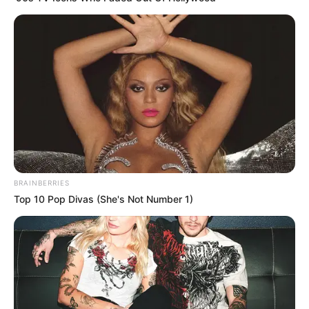
BRAINBERRIES
Top 10 Pop Divas (She's Not Number 1)
-ad9
O jornalismo do JASB.com.br precisa de você para continuar
marcando ponto na vida dos ACS e ACE.
Compartilhe as nossas
notícias em suas redes sociais!