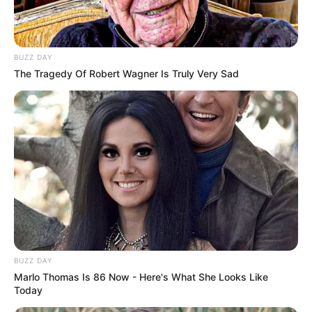
federação.
-
BUZZ DAY
The Tragedy Of Robert Wagner Is Truly Very Sad
BUZZ DAY
Marlo Thomas Is 86 Now - Here's What She Looks Like
-G
Today
⚖️
Valores totais por estado