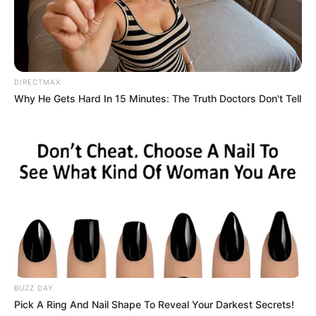
🎯
Relevância dos repasses de dezembro
O repasse extra de R$ 7,6 bilhões
(além do repasse de
R$ 6,3
bilhões
) neste mês reforça a capacidade das prefeituras de manter
serviços básicos e investir em saúde, educação e infraestrutura.
DIRECTMAX
Why He Gets Hard In 15 Minutes: The Truth Doctors Don't Tell
--
BUZZ DAY
Pick A Ring And Nail Shape To Reveal Your Darkest Secrets!