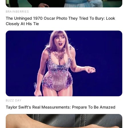
Diplomação no Mais Saúde
supermercado no Recife em
com Agente.
protesto contra a fome.
BRAINBERRIES
The Unhinged 1970 Oscar Photo They Tried To Bury: Look
Closely At His Tie
FAÇA O SEU COMENTÁRIO AQUI!
FALE CONOSCO
Nome
E-mail
*
Mensagem
*
BUZZ DAY
Taylor Swift's Real Measurements: Prepare To Be Amazed