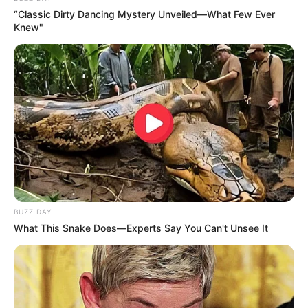
“Classic Dirty Dancing Mystery Unveiled—What Few Ever
Prefeitura realiza a maior entrega de
Knew"
motocicletas aos Agentes de Saúde da
história...
Agente de Saúde é indiciada por falsificar
visitas que nunca aconteceram.
Terceiro lote da restituição do IR paga R$
4,61 bilhões para 2,7 milhões de
contribuintes.
Motos e bicicletas para ACS e ACE: veja o
BUZZ DAY
passo a passo para conseguir o benefício.
What This Snake Does—Experts Say You Can't Unsee It
PLP 185 continua travado na Câmara dos
Deputados por erro em seu texto.