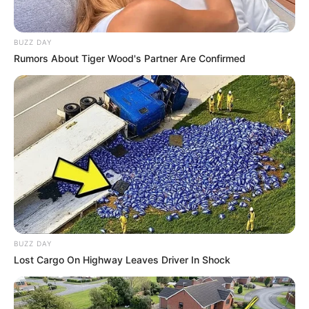
BUZZ DAY
Rumors About Tiger Wood's Partner Are Confirmed
BUZZ DAY
Lost Cargo On Highway Leaves Driver In Shock