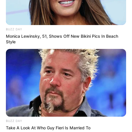
💠 Paraná: R$ 12.563,71 milhões
--
BUZZ DAY
Monica Lewinsky, 51, Shows Off New Bikini Pics In Beach
Style
BUZZ DAY
-ad4
Take A Look At Who Guy Fieri Is Married To
💠 Pernambuco: R$ 9.114,18 milhões