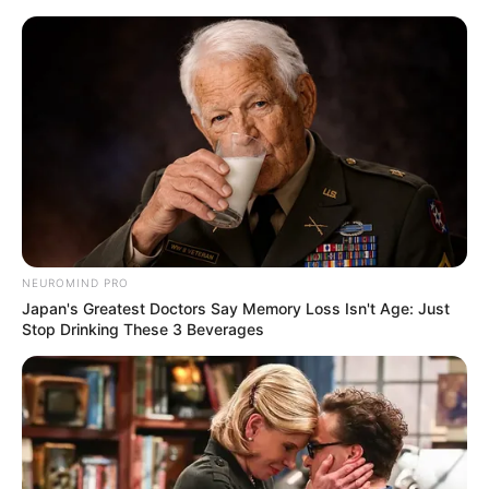
NEUROMIND PRO
Japan's Greatest Doctors Say Memory Loss Isn't Age: Just
Stop Drinking These 3 Beverages
HOME
Home
>
Incentivo Adicional
>
Notícia
>
Saiba quanto cada
estado recebeu de repasse do Governo Federal em 2025.