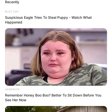
Recently
Saiba quanto cada estado recebeu de repasse do Governo
BUZZ DAY
Federal em 2025.
Suspicious Eagle Tries To Steal Puppy - Watch What
Publicado
no
JASB
em 09.dezembro.2025.
Atualizado
em
Happened
24
.
dezembro.2025.
| O governo federal libera na quarta-feira
WhatsApp: Rede do JASB
(10) mais de R$ 6,3 bilhões para os municípios brasileiros,
referentes à primeira parcela de dezembro do Fundo de
Participação dos Municípios (FPM). Além do repasse regular, foi
disponibilizado um montante extra de R$ 7,6 bilhões.
--
HABERION
Remember Honey Boo Boo? Better To Sit Down Before You
See Her Now
-ad3