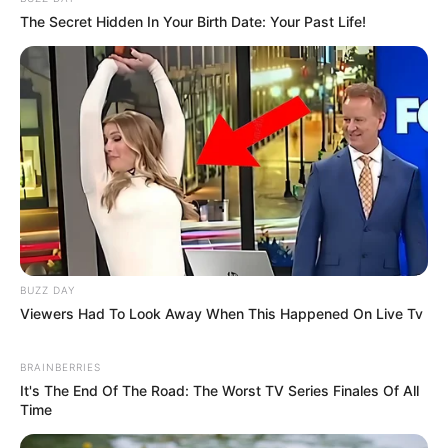
The Secret Hidden In Your Birth Date: Your Past Life!
DESTAQUES DA SEMANA
Agente de Saúde é indiciada por falsificar
visitas que nunca aconteceram.
Câmara dos Deputados: anuênios, triênios,
quinquênios, sexta-parte e licenças-prêmio
entram no debate.
Motos e bicicletas para ACS e ACE: veja o
passo a passo para conseguir o benefício.
BUZZ DAY
Viewers Had To Look Away When This Happened On Live Tv
FNARAS em Brasília: Senado pode
promulgar PEC 14 em semana de
BRAINBERRIES
mobilização.
It's The End Of The Road: The Worst TV Series Finales Of All
Time
Presidente Kennedy (ES) abre processo