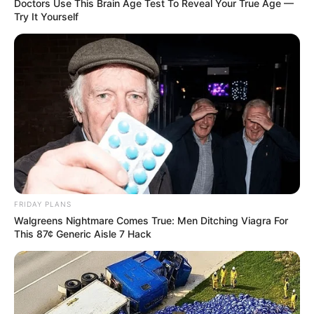
Doctors Use This Brain Age Test To Reveal Your True Age —
Try It Yourself
PUBLICAÇÕES RELACIONADAS
Notícia
PUBLICAÇÃO RECENTE
PRÓXIMA MATÉRIA
Saiba o que ocorrerá com a
Emenda 120: STF nega pedido
PEC 14, caso o PLP 185 seja
de Aposentadoria Especial
aprovado em Brasília.
aos ACS e ACE.
FAÇA O SEU COMENTÁRIO AQUI!
FRIDAY PLANS
Walgreens Nightmare Comes True: Men Ditching Viagra For
FALE CONOSCO
This 87¢ Generic Aisle 7 Hack
Nome
E-mail
*