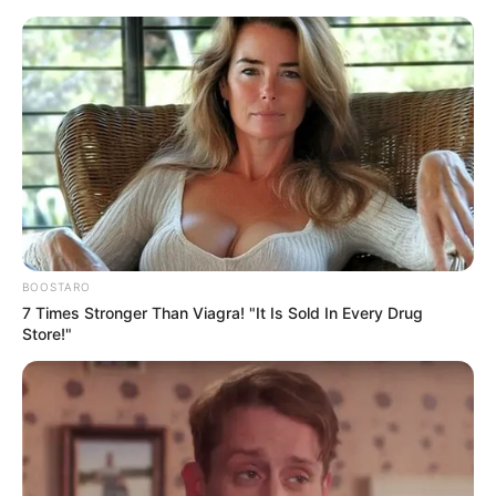
BOOSTARO
7 Times Stronger Than Viagra! "It Is Sold In Every Drug
Store!"
HOME
Home
>
Acs e ACE
>
CONACS
>
Notícia
>
Saiba os detalhes da
Mobilização da direção da CONACS em Brasília pelo PLP 185.