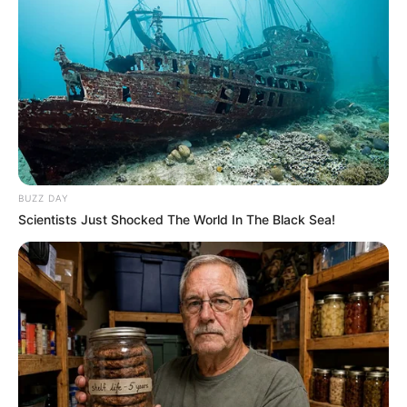
-G
Para se ter ideia, se a PEC 14 fosse aprovada
, ela não precisaria
de um PLP para regulamentar a Paridade e Integralidade, porque o
seu texto já apresenta os dois benefícios, que tornam realmente a
Aposentadoria Especial, não apenas no nome.
Agora, os diretores da Confederação Nacional buscam
:
BUZZ DAY
💠 Corrigir falhas da Emenda Constitucional 120;
Scientists Just Shocked The World In The Black Sea!
💠 Garantir integralidade e paridade para os futuros aposentados;
💠 Evitar que aposentados recebam apenas um salário mínimo.
⚖️
Obstáculos à aprovação
Apesar da mobilização,
não há garantia de que o
PLP 185
será
votado e aprovado
ainda em 2025. O maior obstáculo é a