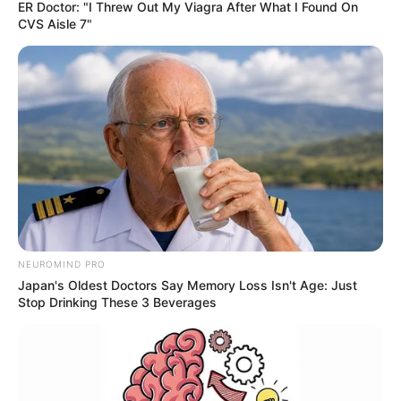
ER Doctor: "I Threw Out My Viagra After What I Found On
Deputados.
—
Foto/Reprodução/CONACS
.
CVS Aisle 7"
Saiba os detalhes da Mobilização da direção da CONACS em
Brasília pelo PLP 185.
Publicado
no
JASB
em 11.dezembro.2025.
Atualizado
em
12
.
dezembro.2025.
|
A mobilização realizada por alguns
WhatsApp: Rede do JASB
diretores da CONACS em Brasília nos dias 9 e 10 de dezembro
buscou garantir a tramitação do PLP 185
na Câmara dos
Deputados. Saiba mais detalhes!
--
NEUROMIND PRO
Japan's Oldest Doctors Say Memory Loss Isn't Age: Just
Stop Drinking These 3 Beverages
-ad3