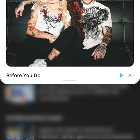
MATÉRIAS EM DESTAQUE NOS ÚLTIMOS 30 DIAS
Prefeitura realiza a maior entrega de
motocicletas aos Agentes de Saúde da
história...
Agente de Saúde é indiciada por
falsificar visitas que nunca aconteceram.
BRAINBERRIES
Before You Go
Unveiling Hypocrisy: 15 Taboos The Bible Condemns!
Terceiro lote da restituição do IR paga
BRAINBERRIES
R$ 4,61 bilhões para 2,7 milhões de
The Most Unexpected Wedding Dance Moments
contribuintes.
MATÉRIAS EM DESTAQUES
Agente de Saúde é indiciada por
falsificar visitas que nunca aconteceram.