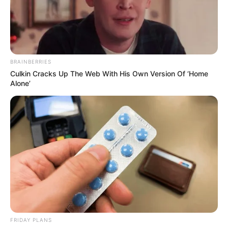
Saiba os detalhes da Mobilização
da direção da CONACS em Brasília
pelo PLP 185.
BRAINBERRIES
23:27
Acs e ACE
,
CONACS
,
Notícia
Culkin Cracks Up The Web With His Own Version Of ‘Home
Alone’
Diretores da Confederação buscaram fazer o PLP
FRIDAY PLANS
tramitar na Câmara dos