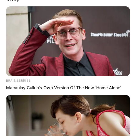
-ad9
O jornalismo do JASB.com.br precisa de você para continuar
marcando ponto na vida dos ACS e ACE.
Compartilhe as nossas
notícias em suas redes sociais!
BRAINBERRIES
Macaulay Culkin's Own Version Of The New ‘Home Alone’