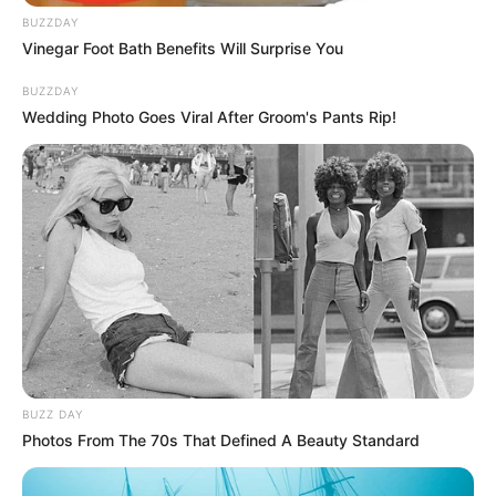
Constitucional 120
, que assegura a
Aposentadoria Especial
,
BUZZDAY
mas não garante
Integralidade e Paridade
. Essa lacuna tem
Vinegar Foot Bath Benefits Will Surprise You
prejudicado os Agentes Comunitários de Saúde (ACS) e Agentes de
Combate às Endemias (ACE), tornando inviável a aposentadoria
BUZZDAY
justa para a categoria.
Wedding Photo Goes Viral After Groom's Pants Rip!
-
BUZZ DAY
Photos From The 70s That Defined A Beauty Standard