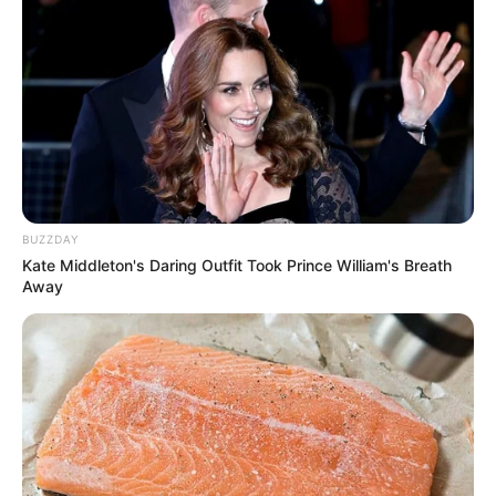
✳️
PLP 185 poderá ser julgado pelo STF, diz Advogado da
CONACS
.
BUZZDAY
Kate Middleton's Daring Outfit Took Prince William's Breath
Away
A luta pela Aposentadoria Especial dos ACS e ACE
continua.
—
Foto/Reprodução/Arquivo.
📢
Apoio parlamentar
Durante os dois dias de mobilização, diretores da CONACS
foram recebidos pela Deputada Federal Professora Marcivânia. Ela