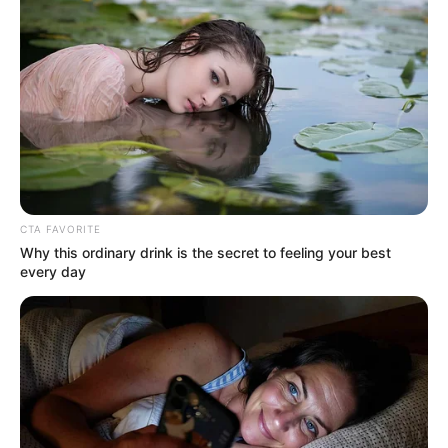
seletivo para Agentes de Saúde e de
Combate às Endemias.
30 horas: parecer da Comissão de Finanças
se posicionou sobre redução da jornada de
40 para 30 horas.
DESTAQUES DO MÊS
Prefeitura realiza a maior entrega de
CTA FAVORITE
motocicletas aos Agentes de Saúde da
Why this ordinary drink is the secret to feeling your best
história...
every day
Agente de Saúde é indiciada por falsificar
visitas que nunca aconteceram.
Terceiro lote da restituição do IR paga R$
4,61 bilhões para 2,7 milhões de