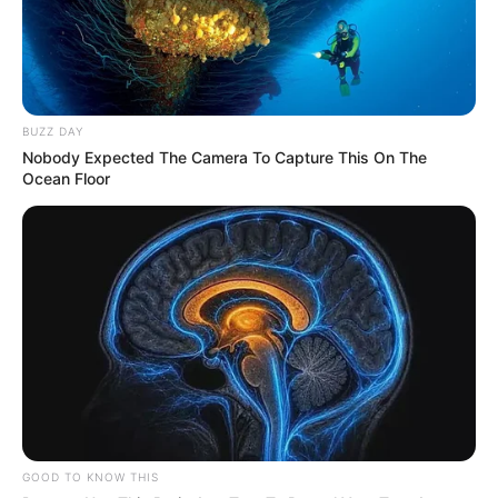
BUZZ DAY
Nobody Expected The Camera To Capture This On The
Ocean Floor
SHARE THIS
Share it
Tweet
GOOD TO KNOW THIS
Share it
Pin it