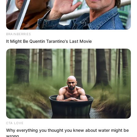
Encaminhamento de denúncia ao JASB:
Acesse aqui
.
Publicação:
JASB - Jornal dos Agentes de Saúde do Brasil
-
www.jasb.com.br.
--
BRAINBERRIES
It Might Be Quentin Tarantino's Last Movie
CTA LOVE
Why everything you thought you knew about water might be
wrong