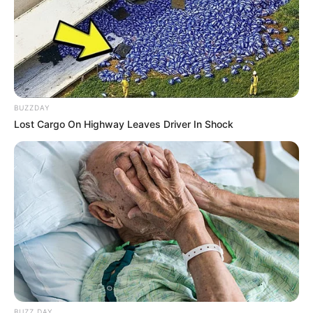
Mensagem
*
BUZZDAY
Lost Cargo On Highway Leaves Driver In Shock
BUSCAR
DESTAQUES
FACEBOOK
BUZZ DAY