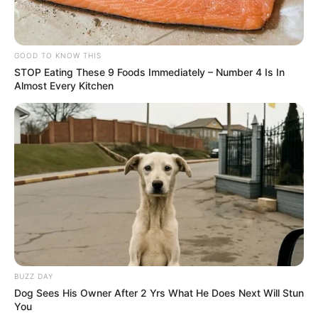
reafirmou seu compromisso com a categoria e com a aprovação do
PLP 185. Segundo relatos, a parlamentar ouviu as demandas,
reconheceu a importância dos agentes e sinalizou que irá fortalecer
GOOD TO KNOW THIS
a luta por esse direito.
STOP Eating These 9 Foods Immediately – Number 4 Is In
Almost Every Kitchen
💠 Reconhecimento da importância dos ACS e ACE;
💠 Compromisso público com a tramitação do PLP;
💠 Apoio político para fortalecer a mobilização nacional.
--
BUZZ DAY
Dog Sees His Owner After 2 Yrs What He Does Next Will Stun
-ad3
You
📌
A luta continua