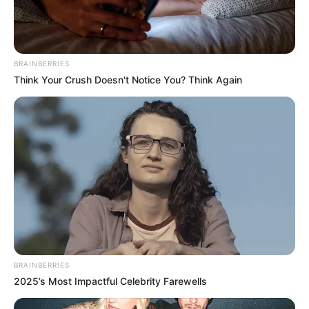
contribuintes.
Motos e bicicletas para ACS e ACE: veja o
passo a passo para conseguir o benefício.
BRAINBERRIES
Think Your Crush Doesn't Notice You? Think Again
PLP 185 continua travado na Câmara dos
Deputados por erro em seu texto.
ACS e ACE: celetista, estatutário ou
contrato precário — entenda o que muda
no seu bolso e na sua carreira.
BRAINBERRIES
2025’s Most Impactful Celebrity Farewells
DIVERSAS