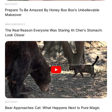
BUZZDAY
Prepare To Be Amazed By Honey Boo Boo's Unbelievable
Makeover
-ad4
BRAINBERRIES
📱 Ação que Transforma Direitos
The Real Reason Everyone Was Staring At Cher's Stomach:
Look Closer
Você que apoia a Mobilização Nacional em defesa da
Aposentadoria Especial
e Desprecarização, participe dessa
mobilização por meio das redes sociais. Agora é hora de
intensificar a mobilização!
Marque seu senador, fale para ele que você deseja ver a PEC
aprovada
, exija a votação final e a implementação imediata da
aposentadoria especial. A sua voz fortalece a luta. A sua
mobilização acelera a conquista.
BUZZDAY
Bear Approaches Cat: What Happens Next Is Pure Magic