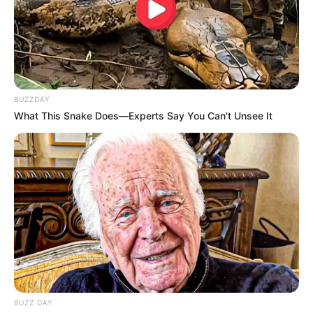
BUZZDAY
What This Snake Does—Experts Say You Can't Unsee It
-G
O momento exige que cada ACS e ACE cobre pessoalmente o
apoio dos senadores
de seus estados à PEC 14, utilizando redes
sociais e contatos diretos para pressionar pela votação final.
VEJA TAMBÉM
:
✳️
IFA: Plano de ação para Receber
.
BUZZ DAY