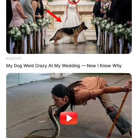
Câmara dos Deputados: anuênios, triênios,
quinquênios, sexta-parte e licenças-prêmio
entram no debate.
Motos e bicicletas para ACS e ACE: veja o
passo a passo para conseguir o benefício.
BUZZDAY
FNARAS em Brasília: Senado pode
My Dog Went Crazy At My Wedding — Now I Know Why
promulgar PEC 14 em semana de
mobilização.
Presidente Kennedy (ES) abre processo
seletivo para Agentes de Saúde e de
Combate às Endemias.
PEC 14: o que acontece com quinquênio,
triênio e sexta-parte na aposentadoria?