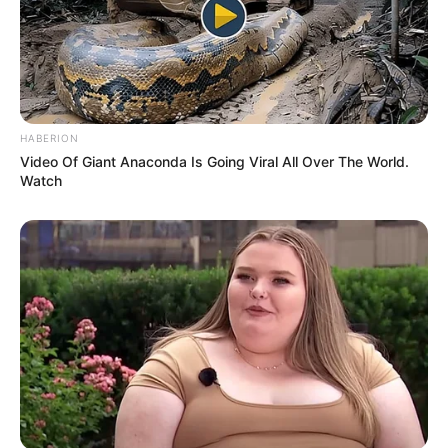
💠 Compromisso público de parlamentares com a causa;
💠 Aceleração do trâmite da PEC 14 no Senado;
💠 Fortalecimento da união entre as categorias.
HABERION
--
Video Of Giant Anaconda Is Going Viral All Over The World.
Watch