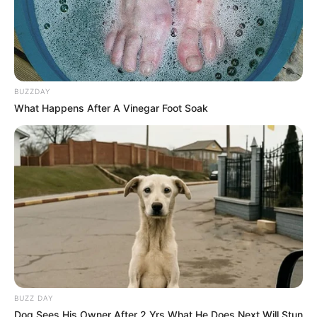
BUZZDAY
What Happens After A Vinegar Foot Soak
BUZZ DAY
Dog Sees His Owner After 2 Yrs What He Does Next Will Stun