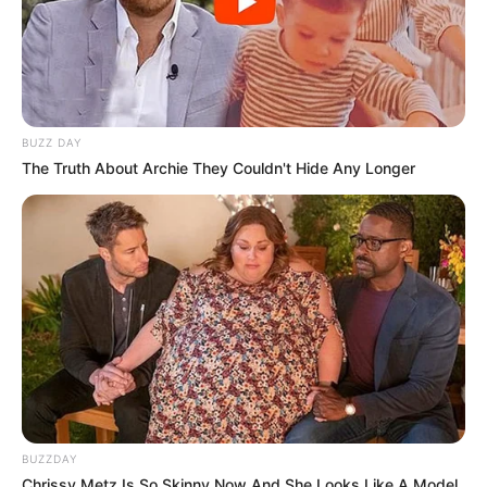
notícias em suas redes sociais!
BUZZ DAY
The Truth About Archie They Couldn't Hide Any Longer
BUZZDAY
Chrissy Metz Is So Skinny Now And She Looks Like A Model