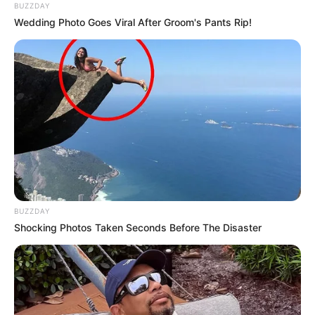
Representantes das categorias articulam apoio de
BUZZDAY
congressistas para garantir Aposentadoria Especial de ACS e
Wedding Photo Goes Viral After Groom's Pants Rip!
ACE.
—
Foto/Reprodução
.
Lideranças Intensificam Pressão no Congresso pela
Aprovação da Aposentadoria Especial, IFA e 30 horas.
Publicado
no
JASB
em 02.dezembro.2025.
Atualizado
em
08
.
dezembro.2025.
|
Uma mobilização decisiva toma conta
WhatsApp: Rede do JASB
do
Congresso Nacional
em defesa dos direitos dos profissionais
da saúde.
Descubra como sua participação pode ser crucial
para esta conquista histórica
.
--
BUZZDAY
Shocking Photos Taken Seconds Before The Disaster