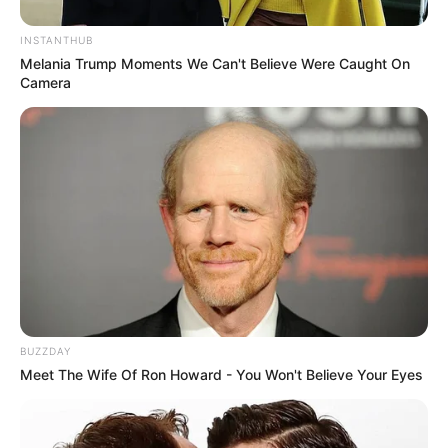
INSTANTHUB
Melania Trump Moments We Can't Believe Were Caught On
Camera
SHARE THIS
Share it
Tweet
Share it
Pin it
BUZZDAY
PUBLICAÇÕES RELACIONADAS
Meet The Wife Of Ron Howard - You Won't Believe Your Eyes
FNARAS