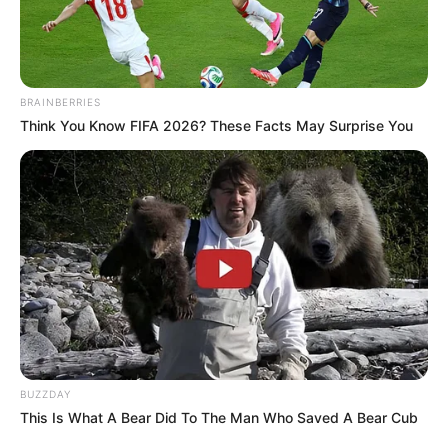
Lideranças Intensificam Pressão
no Congresso pela Aprovação da
Aposentadoria Especial, IFA e 30
BRAINBERRIES
horas.
Think You Know FIFA 2026? These Facts May Surprise You
03:00
FNARAS
BUZZDAY
This Is What A Bear Did To The Man Who Saved A Bear Cub