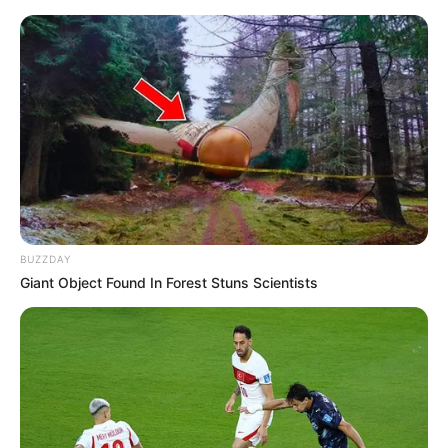
BUZZDAY
Giant Object Found In Forest Stuns Scientists
HOME
Home
>
FNARAS
>
Lideranças Intensificam Pressão no Congresso
pela Aprovação da Aposentadoria Especial, IFA e 30 horas.