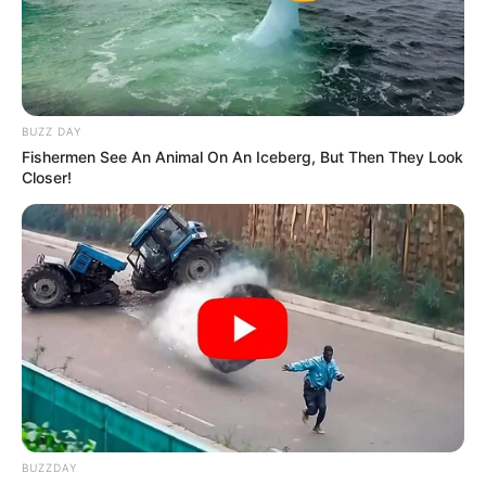
--
BUZZ DAY
Fishermen See An Animal On An Iceberg, But Then They Look
Closer!
-ad3
🤝
Apoio Parlamentar Consolidado
Senadores e Deputados Federais reafirmam apoio à
Aposentadoria Especial dos Agentes
, tanto da PEC 14 quanto
do PLP 185/2024 (Projeto de Lei Complementar).
A aprovação da PEC 14 na Câmara dos Deputados e a
aprovação do PLP no Senado
representaram duas vitórias
históricas que mostram que o Parlamento Brasileiro reconhece o
risco, o adoecimento e a importância dos ACS e ACE para o SUS.
BUZZDAY