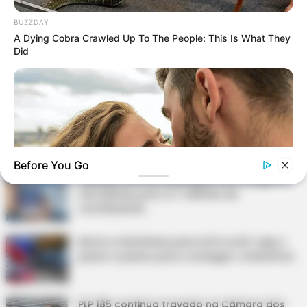
BUZZDAY
DESTAQUES DO MÊS
A Dying Cobra Crawled Up To The People: This Is What They
Did
Prefeitura realiza a maior entrega de
motocicletas aos Agentes de Saúde da
história...
Agente de Saúde é indiciada por falsificar
visitas que nunca aconteceram.
Before You Go
Terceiro lote da restituição do IR paga R$
4,61 bilhões para 2,7 milhões de
contribuintes.
BUZZDAY
Motos e bicicletas para ACS e ACE: veja o
Why Women Can't Resist Men Who Know This Hidden Secret
passo a passo para conseguir o benefício.
PLP 185 continua travado na Câmara dos