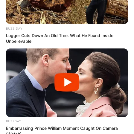
Matérias Bônus
:
🧊
URGENTE: Incentivo direto na Conta
🧊
Cálculo da Insalubridade sobre o base
.
🧊
Entretenimento: Os melhores doramas
BUZZ DAY
🧊
Netflix: Como usar códigos para desbloquear categorias
Logger Cuts Down An Old Tree. What He Found Inside
ocultas
.
Unbelievable!
--
BUZZDAY
Embarrassing Prince William Moment Caught On Camera
(Watch)