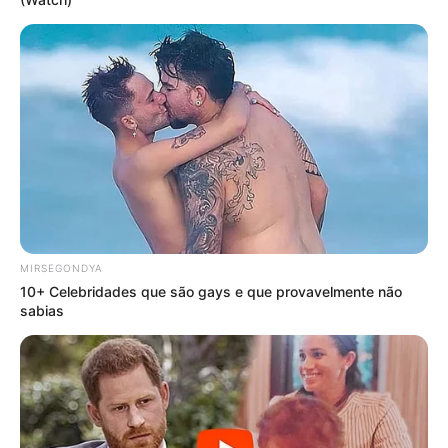
-ad5
MIRSEGONDYA
10+ Celebridades que são gays e que provavelmente não
Fonte:
JASB - Jornal dos Agentes de Saúde do Brasil
-
sabias
www.jasb.com.br.
Edição Geral: JASB.
Encaminhamento de denúncia ao JASB:
Acesse aqui
.
O jornalismo do JASB.com.br precisa de você para continuar
marcando ponto na vida dos ACS e ACE.
Compartilhe as nossas