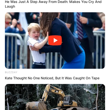
He Was Just A Step Away From Death: Makes You Cry And
Laugh
Sandro Cezar, Presidente do SINTSAUDE-RJ
, na luta
em prol dos quase 400 mil Agentes do país.
—
Foto/Reprodução.
BUZZDAY
⚖️
Impacto da Mobilização nas Redes
Kate Thought No One Noticed, But It Was Caught On Tape
A pressão organizada nas plataformas digitais tem gerado
resultados concretos. Entre os efeitos diretos desta campanha
estão:
💠 Maior visibilidade da pauta no Congresso Nacional;