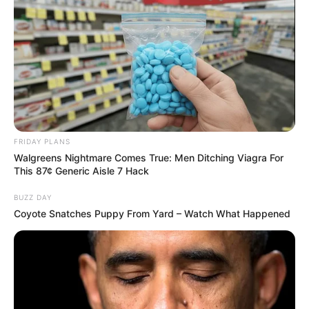
FALE CONOSCO
Nome
E-mail
*
Mensagem
*
FRIDAY PLANS
Walgreens Nightmare Comes True: Men Ditching Viagra For
This 87¢ Generic Aisle 7 Hack
BUZZ DAY
Coyote Snatches Puppy From Yard – Watch What Happened
BUSCAR