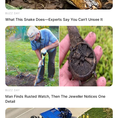
BUZZ DAY
What This Snake Does—Experts Say You Can't Unsee It
BUZZ DAY
Man Finds Rusted Watch, Then The Jeweller Notices One
Detail