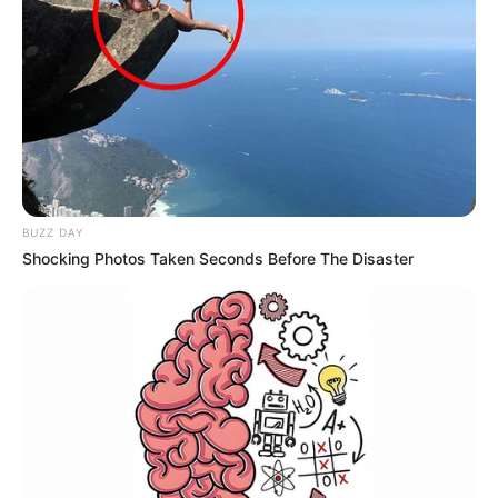
BUZZ DAY
Shocking Photos Taken Seconds Before The Disaster
-ad9
Fonte: JASB com informações do Município de Porto Rico, PR.
Edição Geral: JASB.
Encaminhamento de denúncia ao JASB:
Acesse aqui
.