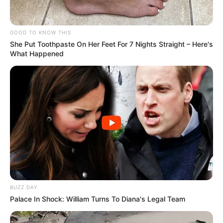
PR.
—
Foto/Reprodução.
Lei que garante o Pagamento do Incentivo Financeiro
GOOD TO KNOW THIS
Adicional no Município de Porto Rico, PR.
She Put Toothpaste On Her Feet For 7 Nights Straight – Here's
Publicado
no
JASB
em 11
.
novembro.2025.
Atualizado
em
What Happened
12
.
novembro.2025.
| Lei que garante o pagamento do IFA
WhatsApp: Rede do JASB
- Incentivo Financeiro Adicional aos
Agentes Comunitários de
Saúde e Agentes de Combate às Endemias, no Município de Porto
Rico, PR.
--
BUZZ DAY
Palace In Shock: William Turns To Diana's Legal Team