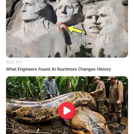
BUZZ DAY
What Engineers Found At Rushmore Changes History