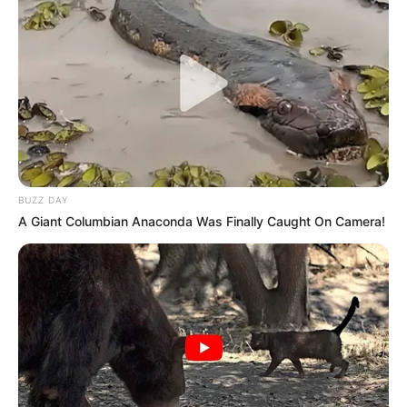
BUZZ DAY
A Giant Columbian Anaconda Was Finally Caught On Camera!
--ad5
ÓRGÃO OFICIAL ELETRÔNICO
MUNICÍPIO DE PORTO RICO - PR
De acordo com a Lei Municipal n°940/2011, Edição nº 1967, Pág. 1,
Ano I.
Porto Rico-PR, segunda-feira, 10 de novembro de 2025.
ATOS DO PODER EXECUTIVO