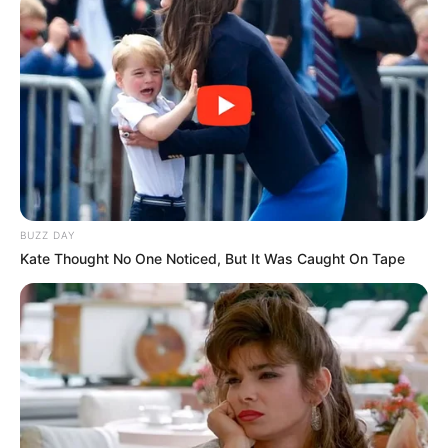
III - Não pender contra si reclamação recebida pela Ouvidoria da
Saúde ou Ouvidoria Geral do Município, julgada procedente;
IV - Não estar, no curso do período, afastado e/ou licenciado, com
exceção nos casos de licença-maternidade ou licença para
tratamento de saúde;
--
BUZZ DAY
Kate Thought No One Noticed, But It Was Caught On Tape
-ad3
V - Correta identificação dos fatores de risco da população
atendida, com entrega de relatório ao seu superior hierárquico
obedecendo cronograma próprio;