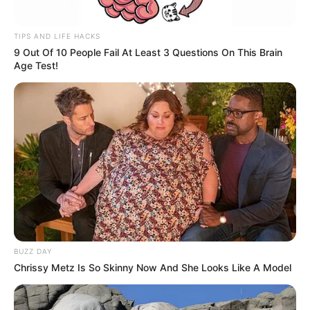
O jornalismo do JASB.com.br precisa de você para continuar
TIPS AND LIFE HACKS
marcando ponto na vida dos ACS e ACE.
Compartilhe as nossas
9 Out Of 10 People Fail At Least 3 Questions On This Brain
notícias em suas redes sociais!
Age Test!
BUZZ DAY
Chrissy Metz Is So Skinny Now And She Looks Like A Model