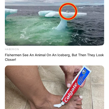
de Porto Rico, PR.
Lei que garante o Pagamento do
Incentivo Financeiro Adicional no
Município de Porto Rico, PR.
03:00
Incentivo Adicional
,
Notícia
,
Prefeitura
HABERION
Fishermen See An Animal On An Iceberg, But Then They Look
Closer!
Atos do Poder Executivo em Porto Rico,