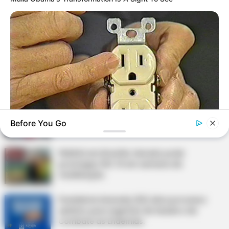
Agente de Saúde é indiciada por falsificar
visitas que nunca aconteceram.
Câmara dos Deputados: anuênios, triênios,
quinquênios, sexta-parte e licenças-prêmio
entram no debate.
Motos e bicicletas para ACS e ACE: veja o
passo a passo para conseguir o benefício.
Before You Go
BUZZ DAY
1 Simple Hack To Save On Your Electric Bill (Try Tonight)
FNARAS em Brasília: Senado pode
promulgar PEC 14 em semana de
mobilização.
Presidente Kennedy (ES) abre processo
seletivo para Agentes de Saúde e de
Combate às Endemias.