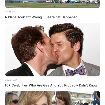
HABERION
A Plane Took Off Wrong – See What Happened
BUZZ DAY
10+ Celebrities Who Are Gay And You Probably Didn't Know