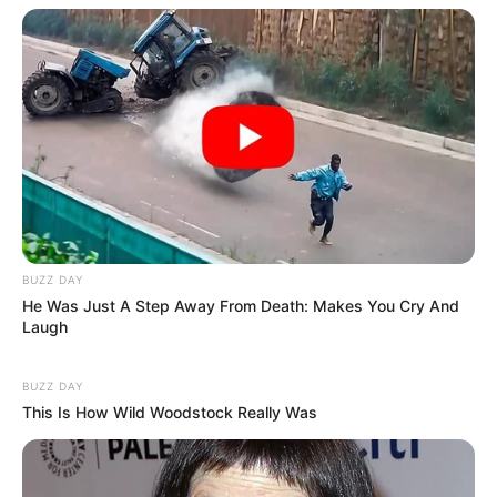
parágrafo anterior, a Secretaria Municipal de Saúde expedirá
resoluções, portarias ou outros dispositivos legais e constitucionais
para a aplicabilidade financeira do incentivo.
Art. 3º. A avaliação mensal do cumprimento dos requisitos
previstos no artigo 2º será realizada pelo enfermeiro responsável
pela equipe.
Art. 4º. O repasse do incentivo a que refere esta Lei
depende
do efetivo recebimento pelo Município, do valor a título de incentivo
financeiro adicional, repassado pelo Ministério da Saúde.
BUZZ DAY
--
He Was Just A Step Away From Death: Makes You Cry And
Laugh
BUZZ DAY
This Is How Wild Woodstock Really Was