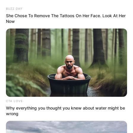
BUZZ DAY
She Chose To Remove The Tattoos On Her Face. Look At Her
Now
CTA LOVE
HOME
Why everything you thought you knew about water might be
wrong
Home
>
Incentivo Adicional
>
Notícia
>
Prefeitura
>
Lei que
garante o Pagamento do Incentivo Financeiro Adicional no Município