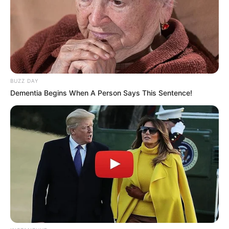
BUZZ DAY
Dementia Begins When A Person Says This Sentence!