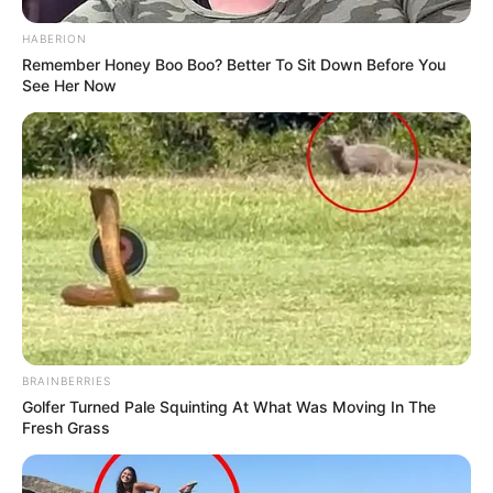
VALTER BATTISTA DOS SANTOS
HABERION
Prefeito
Remember Honey Boo Boo? Better To Sit Down Before You
See Her Now
DIÁRIO OFICIAL CERTIFICADO DIGITALMENTE
A Prefeitura Municipal de Porto Rico dá garantia da autenticidade
deste documento, desde que visualizado através do site
www.portorico.pr.gov.br
Matérias Bônus
:
🧊
Saiba como Consultar o Incentivo
🧊
Cálculo da Insalubridade sobre o base
.
🧊
Entretenimento: Os melhores doramas
🧊
Canal do PQA-VS: tudo que você precisa saber
.
🧊
ACS/ACE: Tribunal decide: Valor da Insalubridade
.
--
BRAINBERRIES
Golfer Turned Pale Squinting At What Was Moving In The
Fresh Grass