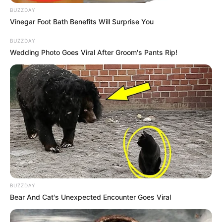
de R$ 3.036,00 para R$ 3.262,00
.
BUZZDAY
-
Vinegar Foot Bath Benefits Will Surprise You
BUZZDAY
Wedding Photo Goes Viral After Groom's Pants Rip!
BUZZDAY
Bear And Cat's Unexpected Encounter Goes Viral
-G
📜 Garantia constitucional traz segurança à categoria