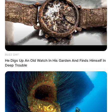
A valorização automática está assegurada pela
Emenda
Constitucional nº 120/2022
, que vincula o
piso dos ACS e ACE
ao salário mínimo
.
Diferente de outras categorias do serviço público
, como
professores e enfermeiros, os agentes
não dependem de
negociações anuais ou projetos de lei para obter reajustes
. Isso
garante previsibilidade financeira para os profissionais e para os
BUZZ DAY
gestores municipais.
Tudo isso, graças a Mobilização das 2
He Digs Up An Old Watch In His Garden And Finds Himself In
categorias
.
Deep Trouble
VEJA TAMBÉM
:
✳️
PEC 14 e PLP 185: Qual proposta é melhor?
✳️
Ocorreu Bloqueio de Verbas para 80 mil ACS
.
✳️
Fim da PEC dos 3 salários: Proposta foi esquecida
.
✳️
Incentivo Financeiro: Plano de ação para Receber
.
--