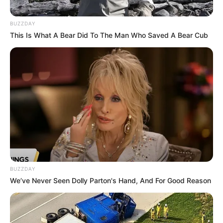
BUZZDAY
This Is What A Bear Did To The Man Who Saved A Bear Cub
BUZZDAY
We’ve Never Seen Dolly Parton's Hand, And For Good Reason