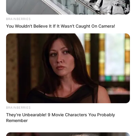
E-mail
*
BRAINBERRIES
You Wouldn't Believe It If It Wasn't Caught On Camera!
Mensagem
*
BUSCAR
BRAINBERRIES
DESTAQUES
They're Unbearable! 9 Movie Characters You Probably
Remember
FACEBOOK