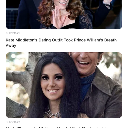
Mais do que uma questão trabalhista, o piso salarial representa
uma política de valorização da saúde preventiva
.
Ao garantir
remuneração justa e estável,
o Estado fortalece a presença dos
agentes nas comunidades e melhora os indicadores de saúde
BUZZDAY
pública
.
Kate Middleton's Daring Outfit Took Prince William's Breath
--
Away
BUZZDAY