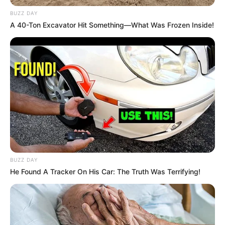
BUZZ DAY
A 40-Ton Excavator Hit Something—What Was Frozen Inside!
BUZZ DAY
He Found A Tracker On His Car: The Truth Was Terrifying!