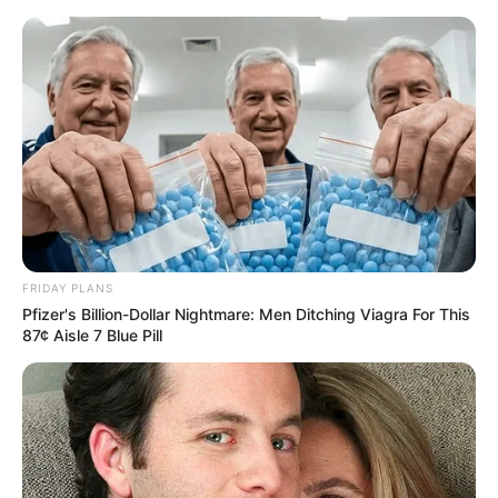
FRIDAY PLANS
Pfizer's Billion-Dollar Nightmare: Men Ditching Viagra For This
87¢ Aisle 7 Blue Pill
HOME
Home
>
Brasil
>
Dinheiro
>
Economia
>
Notícia
>
Piso
Nacional dos ACS/ACE subirá 7,44% em 2026 com reajuste