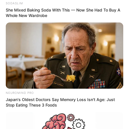
-ad5
SODASLIM
Matéria Bônus
:
She Mixed Baking Soda With This — Now She Had To Buy A
✳️
Recupere as Famílias desaparecidas no e-SUS
.
Whole New Wardrobe
Fonte: JASB com informações do Terra, UOL e outros.
Encaminhamento de denúncia ao JASB:
Acesse aqui
.
O jornalismo do JASB.com.br precisa de você para continuar
marcando ponto na vida dos ACS e ACE.
Compartilhe as nossas
notícias em suas redes sociais!
NEUROMIND PRO
Japan's Oldest Doctors Say Memory Loss Isn't Age: Just
Stop Eating These 3 Foods