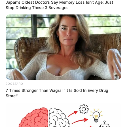
Endemias deve subir 7,44% em
Japan's Oldest Doctors Say Memory Loss Isn't Age: Just
Stop Drinking These 3 Beverages
2026.
Foto/Reprodução/Agência Brasil
.
—
Piso Nacional dos ACS/ACE subirá 7,44% em 2026
com
reajuste automático.
Publicado
no
JASB
em 10.setembro.2025.
Atualizado
em
17
.
setembro.2025.
|
O piso salarial dos
Agentes Comunitários
WhatsApp: Canal JASB
de Saúde e dos Agentes de Combate às Endemias deve subir
7,44% em 2026
, acompanhando a valorização do salário mínimo
nacional.
--
BOOSTARO
7 Times Stronger Than Viagra! "It Is Sold In Every Drug
Store!"