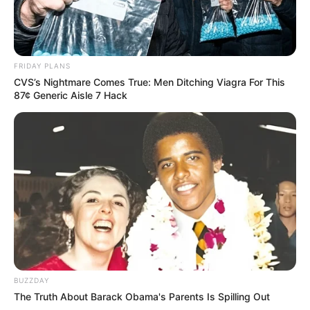
Presidente Kennedy (ES) abre processo
seletivo para Agentes de Saúde e de
Combate às Endemias.
FRIDAY PLANS
CVS’s Nightmare Comes True: Men Ditching Viagra For This
PEC 14: o que acontece com quinquênio,
87¢ Generic Aisle 7 Hack
triênio e sexta-parte na aposentadoria?
DESTAQUES DO MÊS
Prefeitura realiza a maior entrega de
motocicletas aos Agentes de Saúde da
história...
Agente de Saúde é indiciada por falsificar
visitas que nunca aconteceram.
BUZZDAY
The Truth About Barack Obama's Parents Is Spilling Out