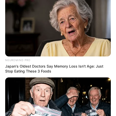
DESTAQUES DA SEMANA
Agente de Saúde é indiciada por falsificar
visitas que nunca aconteceram.
Câmara dos Deputados: anuênios, triênios,
quinquênios, sexta-parte e licenças-prêmio
NEUROMIND PRO
entram no debate.
Japan's Oldest Doctors Say Memory Loss Isn't Age: Just
Stop Eating These 3 Foods
Motos e bicicletas para ACS e ACE: veja o
passo a passo para conseguir o benefício.
FNARAS em Brasília: Senado pode
promulgar PEC 14 em semana de
mobilização.