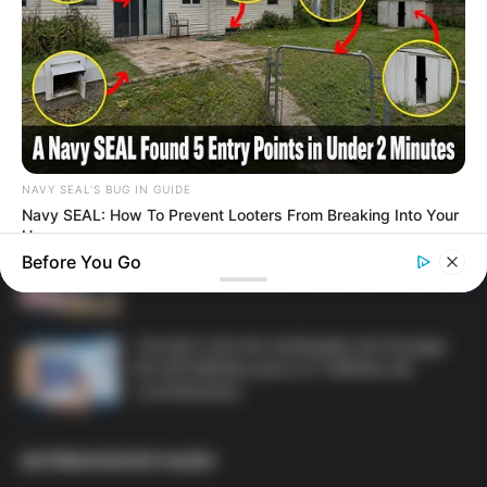
DIVERSAS
MATÉRIAS EM DESTAQUE NOS ÚLTIMOS 30 DIAS
Prefeitura realiza a maior entrega de
motocicletas aos Agentes de Saúde da
NAVY SEAL'S BUG IN GUIDE
história...
Navy SEAL: How To Prevent Looters From Breaking Into Your
Home
Agente de Saúde é indiciada por
Before You Go
falsificar visitas que nunca aconteceram.
Terceiro lote da restituição do IR paga
R$ 4,61 bilhões para 2,7 milhões de
contribuintes.
MATÉRIAS EM DESTAQUES