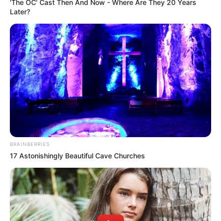
'The OC' Cast Then And Now - Where Are They 20 Years
Later?
BRAINBERRIES
17 Astonishingly Beautiful Cave Churches