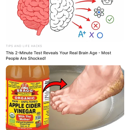
TIPS AND LIFE HACKS
This 2-Minute Test Reveals Your Real Brain Age - Most
People Are Shocked!
--ad5
📈 Reajuste previsto com base no salário mínimo
A previsão consta na proposta de Orçamento apresentada pelo
governo federal no final de agosto, que
projeta o mínimo em R$
1.631,00
, conforme já publicado pelo JASB
. Como o piso dessas
categorias equivale a dois salários mínimos, o
valor deve passar