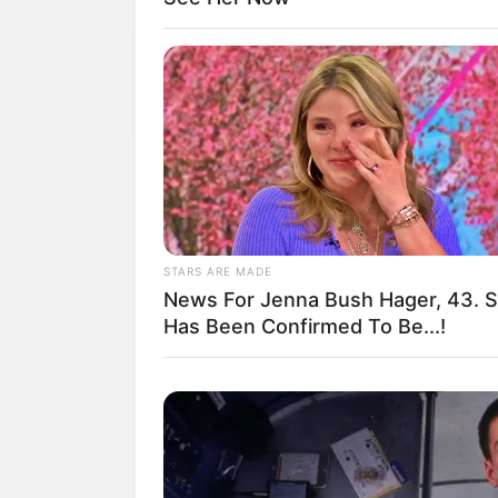
Helicóptero pousa da Avenida Brasi
O momento em que o Rio parou pela vida
STARS ARE MADE
A complexa operação de transporte foi acompa
News For Jenna Bush Hager, 43. 
união entre agentes públicos e a populaç
Has Been Confirmed To Be...!
congestionamento na Avenida Brasil
, obrig
emergência no meio da via expressa.
--