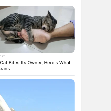
Agente de Saúde é indiciada
por falsificar visitas que
nunca aconteceram.
Câmara dos Deputados:
anuênios, triênios,
quinquênios, sexta-parte e
licenças-prêmio entram no
ebate.
DAY
Motos e bicicletas para ACS
 Cat Bites Its Owner, Here's What
e ACE: veja o passo a passo
Means
para conseguir o benefício.
FNARAS em Brasília: Senado
pode promulgar PEC 14 em
semana de mobilização.
Presidente Kennedy (ES) abre
processo seletivo para