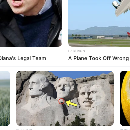
issão
VC hemorrágico e teve morte cerebral confirmada na sexta-feira,
a Paróquia Nossa Senhora da Paz, em Campo Grande
, e dali
ou todo o estado: a doação de seus órgãos salvou pelo menos
h
HABERION
fim
Diana's Legal Team
A Plane Took Off Wrong
aúde há 9 anos. Trabalhadora respeitada, alegre e atuante,
 da categoria. Segundo amigos e familiares, ela sempre dizia
sse.
BUZZ DAY
GLYC