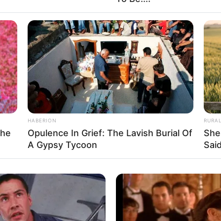
l para pegar órgãos para transplante — Foto: Reprodução/TV
Globo.
HABERION
RURA
nhada por repórteres e cidadãos que testemunharam uma rara
She
Opulence In Grief: The Lavish Burial Of
She
ão.
O carro que levava os órgãos ficou preso em um
A Gypsy Tycoon
Said
ando a equipe a parar o trânsito e improvisar um pouso de