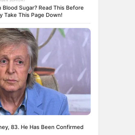
Terceiro lote da restituição
h Blood Sugar? Read This Before
do IR paga R$ 4,61 bilhões
para 2,7 milhões de
y Take This Page Down!
contribuintes.
Motos e bicicletas para ACS
e ACE: veja o passo a passo
para conseguir o benefício.
PLP 185 continua travado na
Câmara dos Deputados por
erro em seu texto.
ACS e ACE: celetista,
estatutário ou contrato
precário — entenda o que
muda no seu bolso e na sua
arreira.
ney, 83. He Has Been Confirmed