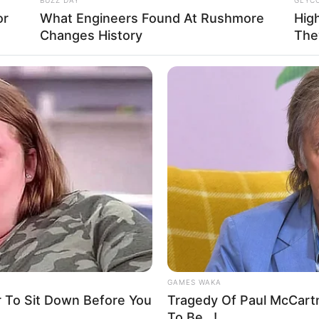
or
What Engineers Found At Rushmore
Hig
uma operação urgente da Secretaria Estadual de Saúde.
Os
Changes History
The
ados ainda na madrugada de sexta-feira e exigiram um esforço
movimentada Avenida Brasil e o acionamento de um helicóptero
c
GAMES WAKA
To Sit Down Before You
Tragedy Of Paul McCart
To Be...!