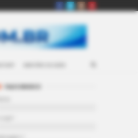
ATSAPP
MINISTÉRIO DA SAÚDE
FALE CONOSCO
Nome
-mail
*
Mensagem
*