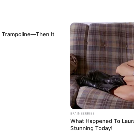
A Trampoline—Then It
BRAINBERRIES
a Paula de Jesus Pereira.
Foto/Reprodução/TV RJ1
.
—
What Happened To Laura
Stunning Today!
em vida e na morte: emoção, urgência e legado.