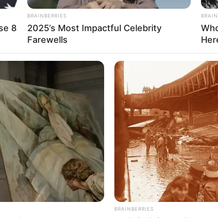
BRAINBERRIES
BRAIN
se 8
2025’s Most Impactful Celebrity
Who
Farewells
Her
anos de experiência, classificou a
missão como de altíssimo
es que já realizou.
 116 órgãos só neste ano
, o que mostra o quanto operações
BRAINBERRIES