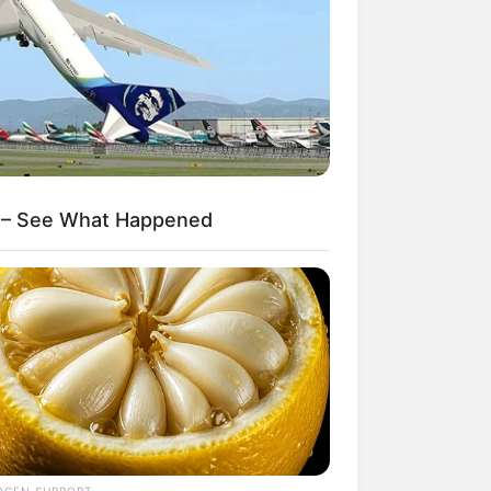
Agentes de Saúde e de
Combate às Endemias.
30 horas: parecer da
Comissão de Finanças se
posicionou sobre redução
da jornada de 40 para 30
oras.
 – See What Happened
DESTAQUES DO MÊS
Prefeitura realiza a maior
entrega de motocicletas aos
Agentes de Saúde da
história...
Agente de Saúde é indiciada
por falsificar visitas que
nunca aconteceram.
OGEN SUPPORT