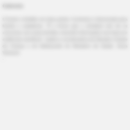
Watch
Caderneta
O livreto é dividido em duas partes. A primeira é direcionada para
família e cuidadores. "É a forma que o ministério tem de se
comunicar com essas famílias, transmitir informações com base em
evidências científicas", explica a coordenadora de Atenção à Saúde
da Criança e do Adolescente do Ministério da Saúde, Sonia
Venancio.
-
INSTANTHUB
Melania Trump Moments We Can't Believe Were Caught On
Camera