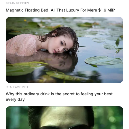
implementação de milhares de equipes de saúde da família e bucal
BRAINBERRIES
até 2026 é um passo significativo para alcançar uma cobertura
Magnetic Floating Bed: All That Luxury For Mere $1.6 Mil?
mais abrangente e eficaz.
-
CTA FAVORITE
Why this ordinary drink is the secret to feeling your best
every day