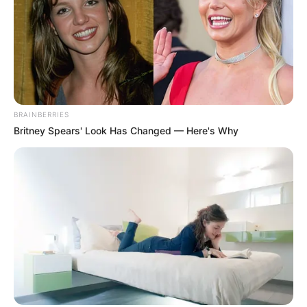
acompanhadas pelas profissionais.
Dificuldade de acesso
“O resultado disso foi sobrecarga para as equipes, dificuldade de
acesso e atendimento para a população”.
BRAINBERRIES
O
novo modelo
Britney Spears' Look Has Changed — Here's Why
Com o novo modelo, as equipes de saúde da família podem
receber de R$ 24 mil a R$ 30 mil ao longo de 2024 e até R$ 34 mil
em 2025, valores acima da média atual de R$ 21 mil. O montante
varia de acordo com o número de pessoas acompanhadas por
cada equipe, limitado a até 3 mil pessoas.
Ampliação do acesso aos serviços de saúde
O Ministério da Saúde estabeleceu metas ambiciosas para os
próximos anos, visando ampliar o acesso aos serviços de saúde. A