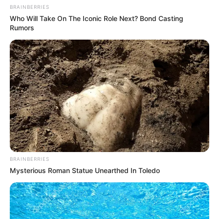
situação dos moradores, desde a verificação do cartão de
BRAINBERRIES
vacinação até o acompanhamento da pressão arterial e da retirada
Who Will Take On The Iconic Role Next? Bond Casting
de medicamentos.
Rumors
Importância das visitas domiciliares
As visitas domiciliares não apenas garantem um acompanhamento
mais próximo da saúde dos indivíduos, mas também fortalecem o
vínculo entre a comunidade e os profissionais de saúde. Esse
contato direto é fundamental para o sucesso da Estratégia de
Saúde da Família, proporcionando uma abordagem mais
humanizada e abrangente.
-
BRAINBERRIES
Mysterious Roman Statue Unearthed In Toledo