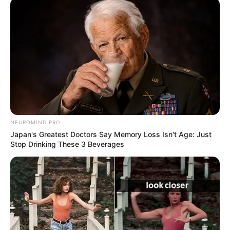
Uma das novidades é o controle das vacinas contra a
covid-19.
—
Foto/Reprodução/Tomaz Silva/Agência Brasil Saúde
.
Publicado
no
JASB
em
11
.abril
.2024
.
Grupos no WhatsApp
|
O Ministério da Saúde lançou, nesta sexta-
feira (5), a 6ª edição da Caderneta de Saúde da Criança.
-
NEUROMIND PRO
Japan's Greatest Doctors Say Memory Loss Isn't Age: Just
Stop Drinking These 3 Beverages