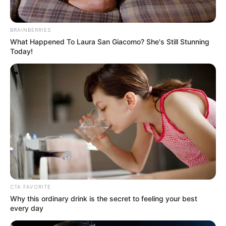
BRAINBERRIES
What Happened To Laura San Giacomo? She's Still Stunning
Today!
-
Número de doses aplicadas em 2023 é o maior desde 2018
Em 2023, foram aplicadas mais de 6,1 milhões de doses da vacina
contra o HPV. O número é o maior desde 2018 (5,1 milhões) e
representa um aumento de 42% em relação a 2022, quando foram
aplicadas pouco mais de 4 milhões de doses. Essa retomada é
fruto do esforço de estados e municípios que se juntaram ao
CTA FAVORITE
Ministério da Saúde no Movimento Nacional pela Vacinação,
Why this ordinary drink is the secret to feeling your best
revertendo a tendência de queda nas coberturas dos principais
every day
imunizantes do calendário definido pelo PNI.