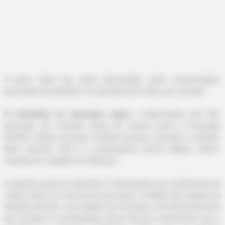
-
A parte inicial traz ainda informações sobre amamentação,
prevenção de acidentes e a importância do afeto, por exemplo.
O calendário de vacinação segue
o determinado pelo PNI,
prevendo, por exemplo, doses de vacinas contra a meningite
(ACWY), tríplice viral (que combate sarampo, caxumba e rubéola),
febre amarela, HPV e a pentavalente (contra difteria, tétano,
coqueluche, hepatite B e influenza).
A segunda parte da caderneta é direcionada para profissionais de
saúde, sendo um instrumento que apoia o trabalho das equipes de
atenção primária, como registro de consultas e do desenvolvimento
das crianças. A coordenadora Sonia Venancio acrescentou que o