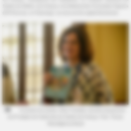
Saúde da Mulher, da Criança e do Adolescente Fernandes Figueira
(IFF/Fiocruz), no Flamengo, na zona sul da capital fluminense.
EXTRA INCOME ONLINE
Looking For Extra Income Online?
A ministra da Saúde, Nísia Trindade, durante lançamento
da 6ª edição da Caderneta de Saúde da Criança. Foto: Tomaz
HABERION
Silva/Agência Brasil
Video Of Giant Anaconda Is Going Viral All Over The World.