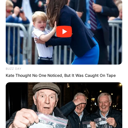
Publicação
JASB - Jornal dos Agentes de Saúde do Brasil - www.jasb.com.br.
DESPRECARIZAÇÃO
:
+
Posse marca efetivação de agentes comunitários e de endemias
.
+
STF decide que servidores não concursados podem ser
efetivados
.
+
Tribunal de SC estipula prazo para município regularizar
ACS/ACE
.
+
Mais uma Câmara aprova efetivação de ACS e ACE
.
-
BUZZ DAY
Kate Thought No One Noticed, But It Was Caught On Tape