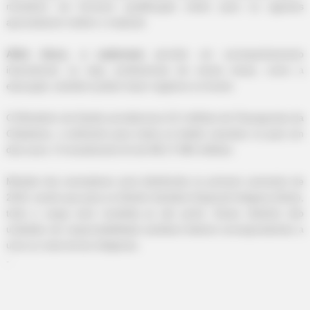
ministério vai fornecer qualificação online para os agentes
aproveitarem melhor o material.
Além disso, a caderneta
permite um acompanhamento
intersetorial, ou seja, profissionais de outras áreas, como a
educação, também podem fazer registros no livreto.
O Ministério da Saúde providenciou 6,5 milhões de Passaportes da
Cidadania, o suficiente para todos os bebês nascidos no país em
dois anos. O investimento foi de R$ 17.980 milhões.
Metade dos exemplares será distribuída no primeiro semestre de
2024, sendo que para os Distrito Sanitário Especial Indígena (Dsei),
toda a carga será recebida já até junho. Esses distritos são
unidades de responsabilidade sanitária federal correspondentes a
uma ou mais terras indígenas.
-