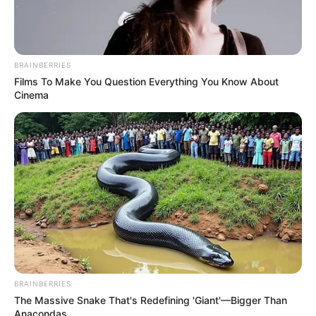
****************************************************
VÍDEO -
Reestruturação no Saúde da Família prevê avaliação
de atendimentos
.
BRAINBERRIES
Films To Make You Question Everything You Know About
Cinema
M
inistra da Sáude, Nísia Trindade durante coletiva de
imprensa
.
—
Foto/Reprodução/
Joédson Alves/Agência Brasil
.
BRAINBERRIES
Publicado
no
JASB
em
11
.abril
.2024
.
Atualizado
em
14
.abril
.2024
.
The Massive Snake That's Redefining 'Giant'—Bigger Than
Anacondas