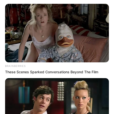
BRAINBERRIES
These Scenes Sparked Conversations Beyond The Film
HOME
Home
>
Brasil
>
Ministério da Saúde
>
Notícia
>
Vacinação
>
Ministério da Saúde adota esquema de vacinação em dose única