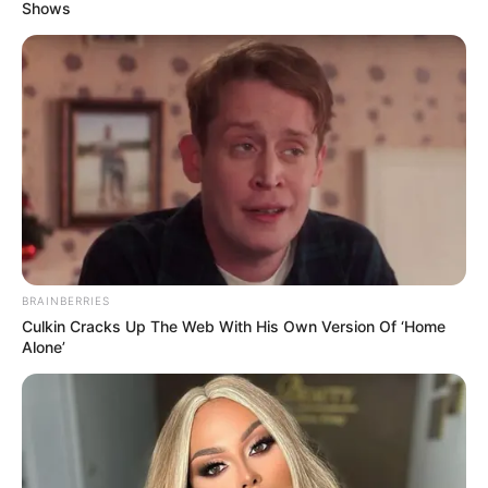
contra o HPV.
—
Foto/Reprodução/Shutterstock
.
Shows
Ministério da Saúde adota esquema de vacinação em dose
única contra o HPV
.
Publicado
no
JASB
em
14
.abril
.2024
.
Grupos no WhatsApp
|
Estratégia busca intensificar proteção contra
o câncer de colo de útero e outras complicações associadas ao
vírus e permite dobrar a capacidade de imunização com o estoque
atual da pasta
.
-
BRAINBERRIES
Culkin Cracks Up The Web With His Own Version Of ‘Home
Alone’