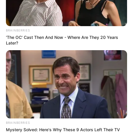
contra o HPV.
Ministério da Saúde adota
esquema de vacinação em dose
BRAINBERRIES
única contra o HPV.
'The OC' Cast Then And Now - Where Are They 20 Years
Later?
11:24
Brasil
,
Ministério da Saúde
,
Notícia
,
Vacinação
BRAINBERRIES
Ministério da Saúde tem uma nova estratégia de vacinação
Mystery Solved: Here's Why These 9 Actors Left Their TV