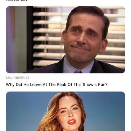
Grupos no WhatsApp
| Em Brasília (DF) 11/04/2024 – A ministra da
Saúde, Nísia Trindade concedeu coletiva de imprensa para
detalhar as ações para a reconstrução da Estratégia Saúde da
Família.
-
BRAINBERRIES
Why Did He Leave At The Peak Of This Show's Run?