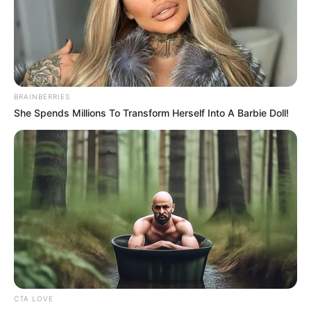
BRAINBERRIES
She Spends Millions To Transform Herself Into A Barbie Doll!
-
Nova estratégia de vacinação contra o HPV
O Ministério da Saúde tem uma nova estratégia de vacinação
contra o HPV: a partir de agora, o esquema será em dose única,
substituindo o antigo modelo em duas aplicações. Com isso, a
pasta praticamente dobra a capacidade de imunização dos
estoques disponíveis no país.
Publicação da Nota Técnica
A ideia é intensificar a proteção contra o câncer de colo do útero e
CTA LOVE
outras complicações associadas ao vírus. A mudança foi publicada