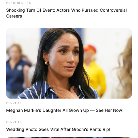
BRAINBERRIES
Assista ao vídeo completo
:
Shocking Turn Of Event: Actors Who Pursued Controversial
Careers
📲
Faça parte do canal do JASB no WhatsApp.
BUZZDAY
Meghan Markle's Daughter All Grown Up — See Her Now!
As informações são da Agência Brasil.
BUZZDAY
Edição Geral: JASB.
Wedding Photo Goes Viral After Groom's Pants Rip!