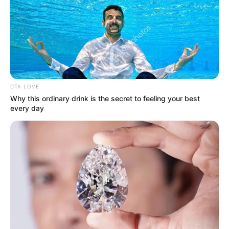
CTA LOVE
Why this ordinary drink is the secret to feeling your best
-
every day
Nova forma de financiamento do SUS
A reestruturação inclui também uma revisão no modelo de
financiamento, priorizando a qualidade dos serviços prestados.
Anteriormente, as equipes eram remuneradas com base no
número de pessoas credenciadas, o que não garantia um
acompanhamento efetivo. Com a nova abordagem, as equipes
receberão incentivos financeiros que variam de acordo com o
número de pessoas atendidas, promovendo uma distribuição mais
equitativa dos recursos.