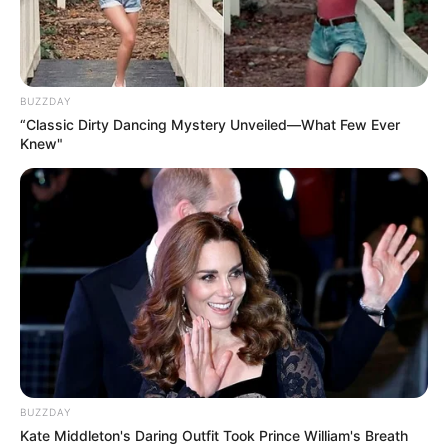
BUZZDAY
“Classic Dirty Dancing Mystery Unveiled—What Few Ever
Knew"
-
Calendário de vacinação
O documento que, entre as principais atribuições, faz o
acompanhamento do calendário de vacinação, ficou três anos sem
ser elaborado e distribuído para unidades de saúde espalhadas
pelo país.
Calendário do PNI
A cartilha traz novidades como a atualização do calendário do
Programa Nacional de Imunizações (PNI), que inclui as doses
BUZZDAY
contra a covid-19, disponível para bebês a partir dos seis meses de
Kate Middleton's Daring Outfit Took Prince William's Breath
idade. Além disso, o ministério prepara uma integração com o