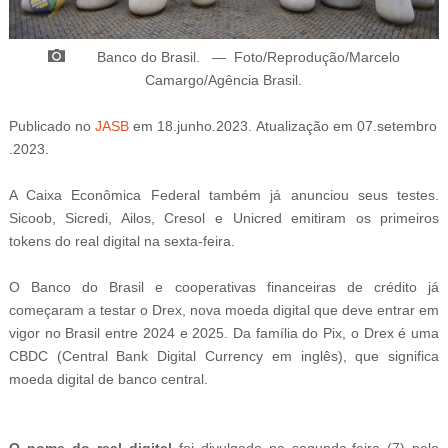
Banco do Brasil.
—
Foto/Reprodução/
Marcelo
Camargo/Agência Brasil
.
Publicado
no
JASB
em
18
.junho
.2023.
Atualização
em
07
.setembro
.2023.
A Caixa Econômica Federal também já anunciou seus testes.
Sicoob, Sicredi, Ailos, Cresol e Unicred emitiram os primeiros
tokens do real digital na sexta-feira.
O Banco do Brasil e cooperativas financeiras de crédito já
começaram a testar o Drex, nova moeda digital que deve entrar em
vigor no Brasil entre 2024 e 2025. Da família do Pix, o Drex é uma
CBDC (Central Bank Digital Currency em inglês), que significa
moeda digital de banco central.
O nome do real digital
foi divulgado na segunda-feira (7) pelo