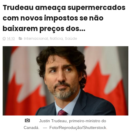
Trudeau ameaça supermercados
com novos impostos se não
baixarem preços dos...
14:10
Internacional
,
Notícia
,
Saúde
Justin Trudeau, p
rimeiro-ministro do
Canadá.
—
Foto/Reprodução/Shutterstock
.