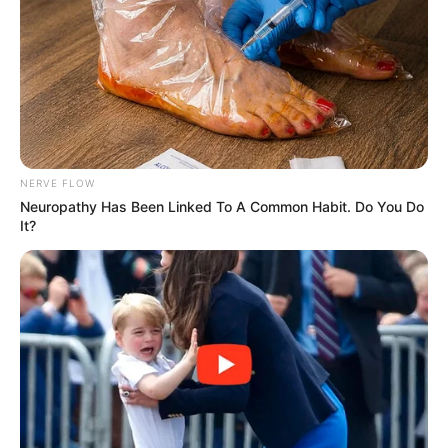
injustiça.
Médico perde a vida, vítima da
angústia e injustiça.
10:00
Brasil
,
Ministério da Saúde
,
Notícia
,
Piauí
,
Solidariedade
NERVE FLOW
Neuropathy Has Been Linked To A Common Habit. Do You Do
It?
Equipe Médica em procedimento
cirúrgico.
—
Imagem/Reprodução/
F
reepik
.