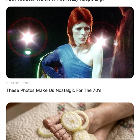
entram no debate.
FNARAS em Brasília: Senado pode
promulgar PEC 14 em semana de
mobilização.
Presidente Kennedy (ES) abre processo
seletivo para Agentes de Saúde e de
Combate às Endemias.
O que é que os diretores da CONACS foram
fazer na Argentina, durante mobilização em
BRAINBERRIES
Brasília?
These Photos Make Us Nostalgic For The 70's
DESTAQUES DO MÊS
Prefeitura realiza a maior entrega de
motocicletas aos Agentes de Saúde da
história...