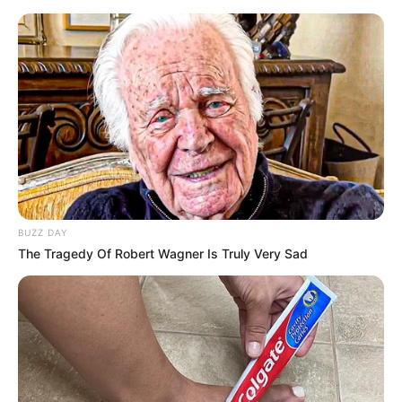
DIVERSAS
MATÉRIAS EM DESTAQUE NOS ÚLTIMOS 30 DIAS
Prefeitura realiza a maior entrega de
BUZZ DAY
motocicletas aos Agentes de Saúde da
The Tragedy Of Robert Wagner Is Truly Very Sad
história...
Agente de Saúde é indiciada por
falsificar visitas que nunca aconteceram.
Terceiro lote da restituição do IR paga