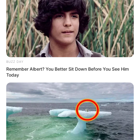
Equipe Médica em preparação para procedimento
.
cirúrgico.
—
Imagem/Reprodução/
F
reepik
A complicação ocorrida é apontada pela literatura médica como um
dos principais riscos do procedimento (sobretudo no caso da
paciente, que conforme relatos possuía uma diferença anatômica
que pode ter contribuído para a ocorrência).
BUZZ DAY
Remember Albert? You Better Sit Down Before You See Him
Em segundo lugar
, precisamos relembrar que o médico goza da
Today
presunção de inocência, como qualquer outra pessoa. O erro
precisa ser provado, e nunca presumido! Um inquérito policial não
prova absolutamente nada, é somente um procedimento inicial e
unilateral (sem defesa ou contraditório) onde a autoridade policial
colhe indícios, para serem submetidos à justiça.
--
-
A culpa somente pode ser apurada em um processo judicial, com
ampla defesa e contraditório. Somente ao final da ação (e