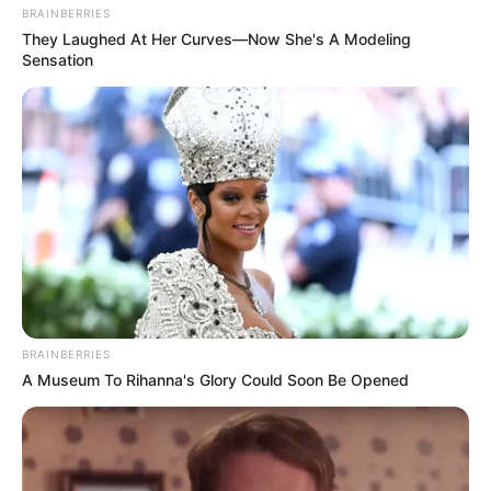
BRAINBERRIES
JASB - Jornal dos Agentes de Saúde do Brasil
.
They Laughed At Her Curves—Now She's A Modeling
Canal da Federalização
|
Canal da CONACS
|
Canal da
Sensation
Fnaras
|
Incentivo Financeiro
SHARE THIS
Share it
Tweet
Share it
Pin it
PUBLICAÇÕES RELACIONADAS
Solidariedade
BRAINBERRIES
A Museum To Rihanna's Glory Could Soon Be Opened
FAÇA O SEU COMENTÁRIO AQUI!