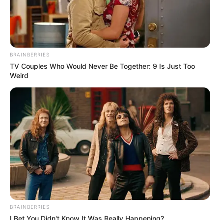
DESTAQUES
FACEBOOK
BRAINBERRIES
TV Couples Who Would Never Be Together: 9 Is Just Too
Weird
DESTAQUES DA SEMANA
Agente de Saúde é indiciada por falsificar
visitas que nunca aconteceram.
Motos e bicicletas para ACS e ACE: veja o
passo a passo para conseguir o benefício.
Câmara dos Deputados: anuênios, triênios,
BRAINBERRIES
quinquênios, sexta-parte e licenças-prêmio
I Bet You Didn't Know It Was Really Happening?