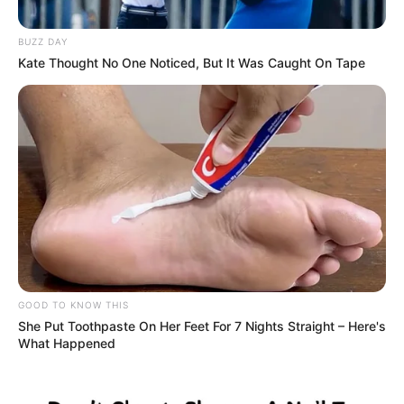
Médico perde a vida, vítima da angústia e injustiça.
Publicado
no
JASB
em
04
.julho
.2023.
Atualizado
em
BUZZ DAY
07
.julho
.2023.
Kate Thought No One Noticed, But It Was Caught On Tape
Grupos no WhatsApp
|
Há pouco mais de 2 meses escrevi sobre
um médico de MG injustiçado pela imprensa, após complicações
decorrentes de uma cirurgia.
-
GOOD TO KNOW THIS
She Put Toothpaste On Her Feet For 7 Nights Straight – Here's
What Happened