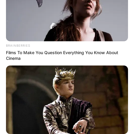
-
A grande ironia é que, a imprensa só publica todo esse lixo
,
porque a nossa sociedade o consome com avidez. Trata-se de um
deprimente ciclo vicioso, pois os veículos de informação que mais
ganham engajamento e likes, são justamente os que mais
massacram pessoas inocentes. E a nossa sociedade, cada vez
BRAINBERRIES
mais doente, tortura cruelmente a saúde mental da vítima do dia,
Films To Make You Question Everything You Know About
sem pensar que amanhã, o alvo pode ser um de seus entes
Cinema
queridos. Precisamos debater este assunto e combater esta nociva
cultura, antes que o dano seja irreversível.
VEJA TAMBÉM
:
+
Pai cria sistema para crianças com câncer, após perder filho para
doença
.
+
Prevenção: Coçar os olhos pode causar doença que pode levar a
cegueira
.
+
Mulher encontra bilhete de loteria depois de jogá-lo no lixo e
ganha US$ 110 mil
.
+
O que (não) comer durante a menstruação
.