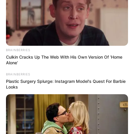
FALE CONOSCO
Nome
E-mail
*
BRAINBERRIES
Culkin Cracks Up The Web With His Own Version Of ‘Home
Mensagem
*
Alone’
BRAINBERRIES
Plastic Surgery Splurge: Instagram Model's Quest For Barbie
Looks
BUSCAR