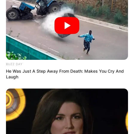
atraso com o qual costumam manifestar seu apoio os médicos que
passam por situações análogas.
Em alguns casos igualmente críticos
, a única coisa que os
médicos recebem das entidades que os representam, é um
ensurdecedor silêncio. Negligenciam a prerrogativa de se
posicionar em defesa do médico quando é necessário (por
conveniência) e depois de uma fatalidade se posicionam (por
politicagem). Isso precisa mudar!
BUZZ DAY
-
He Was Just A Step Away From Death: Makes You Cry And
Laugh