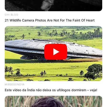
de erro médico. O cirurgião não possui total domínio sobre o
desfecho de uma cirurgia, sua obrigação é utilizar a melhor técnica
OHI BLOG
visando o melhor resultado, exatamente o que o foi feito no
21 Wildlife Camera Photos Are Not For The Faint Of Heart
presente caso.
MIRSEGONDYA
Este vídeo da Índia não deixa os ufólogos dormirem – veja!