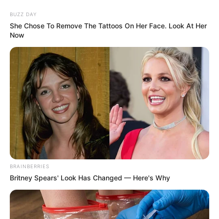
BUZZ DAY
She Chose To Remove The Tattoos On Her Face. Look At Her
Now
BRAINBERRIES
HOME
Britney Spears' Look Has Changed — Here's Why
Home
>
Brasil
>
Ministério da Saúde
>
Notícia
>
Piauí
>
Solidariedade
>
Médico perde a vida, vítima da angústia e