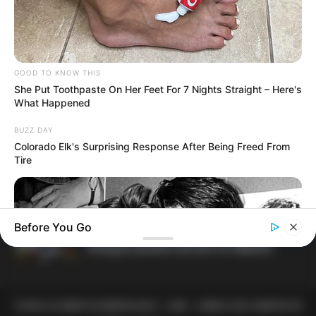
R$ 4,61 bilhões para 2,7 milhões de
contribuintes.
MATÉRIAS EM DESTAQUES
GOOD TO KNOW THIS
Agente de Saúde é indiciada por
She Put Toothpaste On Her Feet For 7 Nights Straight – Here's
What Happened
falsificar visitas que nunca aconteceram.
BUZZ DAY
Colorado Elk's Surprising Response After Being Freed From
Motos e bicicletas para ACS e ACE: veja o
Tire
passo a passo para conseguir o
benefício.
Câmara dos Deputados: anuênios,
Before You Go
triênios, quinquênios, sexta-parte e
licenças-prêmio entram no debate.
TODOS OS DIREITOS RESERVADOS - JASB - JORNAL DOS AGENTES DE