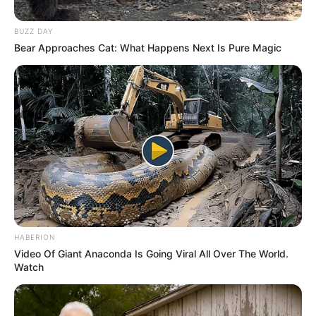
quadro de infecção, sendo necessária a troca de um cateter. Ao
puncionar uma veia abaixo da clavícula (utilizando a técnica mais
BUZZ DAY
indicada e guiado por ultrassom) uma artéria foi atingida. Após a
Bear Approaches Cat: What Happens Next Is Pure Magic
complicação cirúrgica (amplamente prevista na literatura médica
como risco do procedimento) a paciente não resistiu e veio a óbito
horas depois, mesmo contando com toda a assistência necessária
por parte do próprio cirurgião, e da equipe do hospital.
O inquérito conduzido pela polícia civil
foi concluído em 23 de
junho, com o indiciamento do médico por homicídio culposo. Cinco
dias depois, a imprensa noticiou amplamente o caso, após ter
acesso ao inquérito (possivelmente de forma ilícita).
-
HABERION
Video Of Giant Anaconda Is Going Viral All Over The World.
Watch