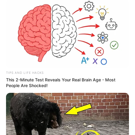
SHARE THIS
Share it
Tweet
TIPS AND LIFE HACKS
Share it
Pin it
This 2-Minute Test Reveals Your Real Brain Age - Most
People Are Shocked!
PUBLICAÇÕES RELACIONADAS
Notícia
PUBLICAÇÃO RECENTE
PRÓXIMA MATÉRIA
Agente comunitária de saúde
Prisão? Impeachment? O que