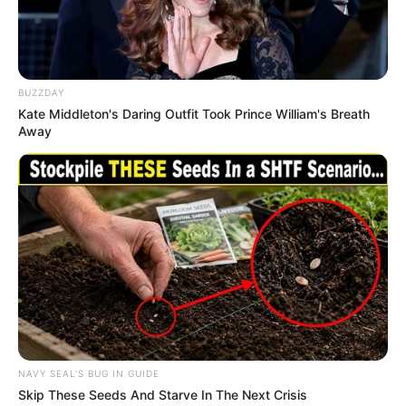
quinquênios, sexta-parte e licenças-prêmio
entram no debate.
Motos e bicicletas para ACS e ACE: veja o
passo a passo para conseguir o benefício.
BUZZDAY
Kate Middleton's Daring Outfit Took Prince William's Breath
Away
FNARAS em Brasília: Senado pode
promulgar PEC 14 em semana de
mobilização.
Presidente Kennedy (ES) abre processo
seletivo para Agentes de Saúde e de
Combate às Endemias.
PEC 14: o que acontece com quinquênio,
triênio e sexta-parte na aposentadoria?
NAVY SEAL'S BUG IN GUIDE
Skip These Seeds And Starve In The Next Crisis