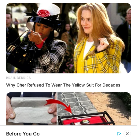
Agente de Saúde é indiciada por
falsificar visitas que nunca aconteceram.
Terceiro lote da restituição do IR paga
R$ 4,61 bilhões para 2,7 milhões de
contribuintes.
MATÉRIAS EM DESTAQUES
Agente de Saúde é indiciada por
BRAINBERRIES
falsificar visitas que nunca aconteceram.
Why Cher Refused To Wear The Yellow Suit For Decades
Câmara dos Deputados: anuênios,
triênios, quinquênios, sexta-parte e
licenças-prêmio entram no debate.
Motos e bicicletas para ACS e ACE: veja o
Before You Go
passo a passo para conseguir o