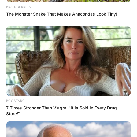
BRAINBERRIES
The Monster Snake That Makes Anacondas Look Tiny!
BOOSTARO
7 Times Stronger Than Viagra! "It Is Sold In Every Drug
Store!"
-
Na sua decisão de afastar Ibaneis Rocha por 90 dias, o ministro
Alexandre de Moraes, do STF, deixou claro que tanto o governador
do DF quanto o então secretário de Segurança do DF Anderson