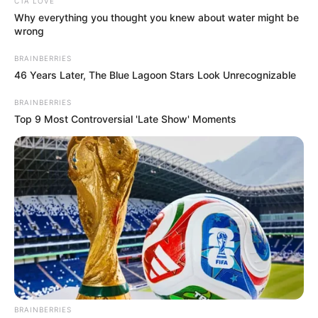
CTA LOVE
Why everything you thought you knew about water might be
wrong
BRAINBERRIES
46 Years Later, The Blue Lagoon Stars Look Unrecognizable
BRAINBERRIES
Top 9 Most Controversial 'Late Show' Moments
-
Conforme informações jornalísticas, "o ato deve servir como uma
manifestação de defesa da democracia brasileira e discutir ações
conjuntas para resolver a crise atual."
Também estão presentes no encontro ministros do Supremo
Tribunal Federal (STF) e o vice-presidente, Geraldo Alckmin.
Confira a reunião
:
BRAINBERRIES