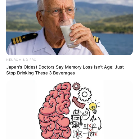
Torres foram omissos em relação aos manifestantes.
O ministro, inclusive, chamou a conduta de Rocha de "dolosamente
omissiva", ou seja, o governador intencionalmente teria deixado de
agir.
Coautor de crimes
Para o jurista Fernando Fernandes, ao cometer uma omissão
NEUROMIND PRO
dolosa (com intenção) da sua responsabilidade de garantir a
Japan's Oldest Doctors Say Memory Loss Isn't Age: Just
segurança em Brasília, Ibaneis Rocha pode ser considerado
Stop Drinking These 3 Beverages
coautor dos crimes que forem imputado aos invasores
bolsonaristas.
Eu vejo a prática de dois crimes
que podem ter sido cometidos
pelas autoridades que se omitiram, o de golpe de estado e o de
abolição violenta do estado democrático de direito, ambos previstos
no Código Penal. E isso vale para o governador, para o secretário
de segurança pública e até para o policial militar que não agiu
Fernando Fernandes