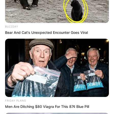
publica livro de romance.
pode acontecer com
governador do DF após
ataques
BUZZDAY
FAÇA O SEU COMENTÁRIO AQUI!
Bear And Cat's Unexpected Encounter Goes Viral
FALE CONOSCO
Nome
E-mail
*
Mensagem
*
FRIDAY PLANS
Men Are Ditching $80 Viagra For This 87¢ Blue Pill