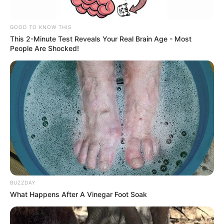
-
GOOD TO KNOW THIS
This 2-Minute Test Reveals Your Real Brain Age - Most
People Are Shocked!
BUZZDAY
-
What Happens After A Vinegar Foot Soak
As possíveis penas