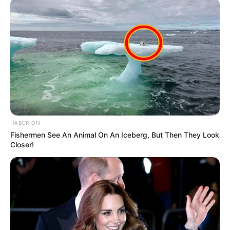
BUSCAR
DESTAQUES
FACEBOOK
HABERION
Fishermen See An Animal On An Iceberg, But Then They Look
Closer!
DESTAQUES DA SEMANA
Agente de Saúde é indiciada por falsificar
visitas que nunca aconteceram.
Câmara dos Deputados: anuênios, triênios,