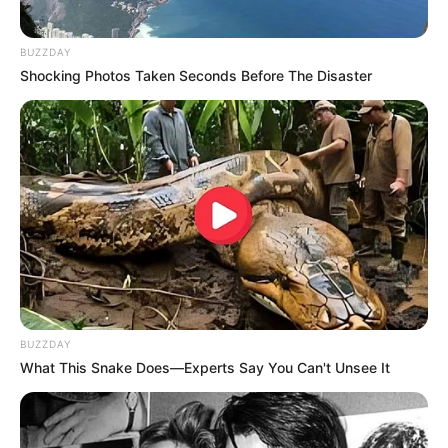
preciso que ele descumpra as medidas cautelares determinadas
pelo ministro Moraes, como, por exemplo, tentar coordenar a
BUZZDAY
polícia", explicou Fernandes.
Shocking Photos Taken Seconds Before The Disaster
-
BUZZDAY
What This Snake Does—Experts Say You Can't Unsee It