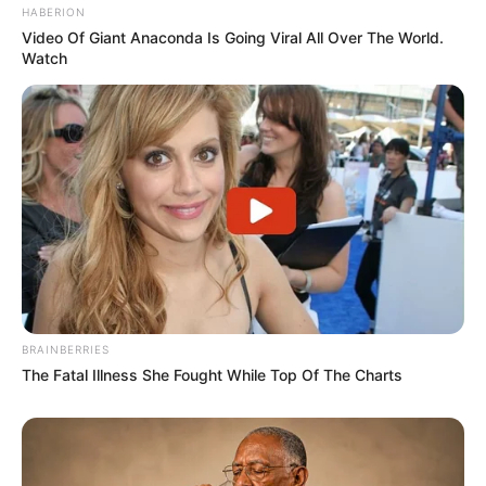
HABERION
-
Video Of Giant Anaconda Is Going Viral All Over The World.
Watch
BRAINBERRIES
The Fatal Illness She Fought While Top Of The Charts
-
JASB - Jornal dos Agentes de Saúde do Brasil
.
Canal da Federalização
|
Canal da CONACS
|
Canal da