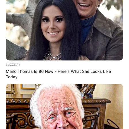
BUZZDAY
Marlo Thomas Is 86 Now - Here's What She Looks Like
Today
-
Ibaneis Rocha tem 51 anos, é advogado e foi reeleito governador
do DF no ano passado no primeiro turno. Durante a campanha, o
político defendeu e apoiou a gestão de Jair Bolsonaro como
presidente.