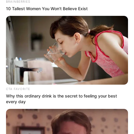
BRAINBERRIES
-
10 Tallest Women You Won't Believe Exist
Prisão? Impeachment? O que pode acontecer com governador
do DF após ataques
CTA FAVORITE
Why this ordinary drink is the secret to feeling your best
every day