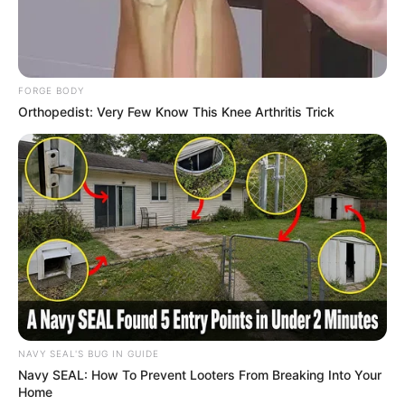
ACS e ACE: celetista, estatutário ou
contrato precário — entenda o que muda
no seu bolso e na sua carreira.
FORGE BODY
Orthopedist: Very Few Know This Knee Arthritis Trick
DIVERSAS
MATÉRIAS EM DESTAQUE NOS ÚLTIMOS 30 DIAS
Prefeitura realiza a maior entrega de
motocicletas aos Agentes de Saúde da
NAVY SEAL'S BUG IN GUIDE
história...
Navy SEAL: How To Prevent Looters From Breaking Into Your
Home