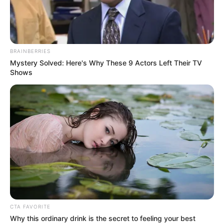
BRAINBERRIES
Mystery Solved: Here's Why These 9 Actors Left Their TV
Shows
CTA FAVORITE
Why this ordinary drink is the secret to feeling your best
Home
>
Brasília
>
Governo
>
Lula
>
Notícia
>
[AO VIVO] Lula