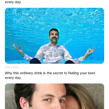
every day
reúne governadores para debater manifestações em Brasília.
Confira!
[AO VIVO] Lula reúne
governadores para debater
manifestações em Brasília.
Confira!
20:54
Brasília
,
Governo
,
Lula
,
Notícia
CTA LOVE
Why this ordinary drink is the secret to feeling your best
every day