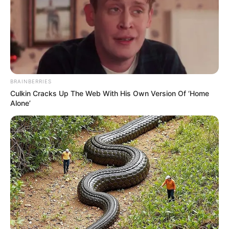
O governador afastado do DF, Ibaneis
Rocha.
—
Foto/Reprodução /
Pedro Ladeira
.
O governador afastado do Distrito Federal, Ibaneis Rocha (MDB),
pode responder por crimes relacionados às invasões à sede do
STF (Supremo Tribunal Federal) e aos edifícios do Congresso
BRAINBERRIES
Nacional e do Palácio do Planalto no último domingo (08). Ele pode
Culkin Cracks Up The Web With His Own Version Of ‘Home
sofrer impeachment e até ser preso, na opinião de juristas ouvidos
Alone’
pelo UOL.
"A prisão de Ibaneis pode ser decretada pelas apurações futuras.
Ele pode estar comprometido até a raiz do cabelo", explicou o
jurista Walter Maierovitch na edição da manhã do UOL News.
"
O que se viu no domingo passa de todos os limites da inércia
e da incompetência
. Todos os indicativos apontam para uma
conivência e se isso ocorreu, Ibaneis não pode continuar atuando
como governador," comentou Walter Maierovitch.
-