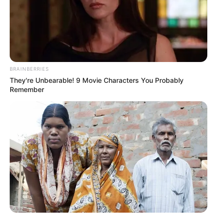
+
A bactéria que tem matado crianças pelo mundo
.
+
Mito e verdade sobre a carne de porco. Conheça os novos
conceitos
...
+
Negligência médica envolvendo gestantes e recém-nascidos
...
-
BRAINBERRIES
They're Unbearable! 9 Movie Characters You Probably
Remember