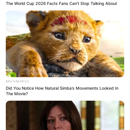
The World Cup 2026 Facts Fans Can't Stop Talking About
BRAINBERRIES
Did You Notice How Natural Simba’s Movements Looked In
The Movie?
VEJA TAMBÉM
:
+
Extinção da FUNASA foi publicada no Diário oficial da União
.