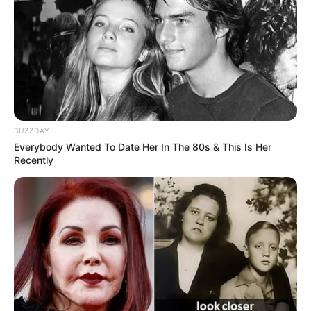
-
Para o jurista Lenio Streck
, após as investigações, Ibaneis pode
ser preso, bastando apenas um pedido da Polícia Federal ou da
PGR (Procuradoria-Geral da República) juntando elementos do que
aconteceu ontem em Brasília.
"O governador pode ser enquadrado por ter se omitido durante os
atentados. Isso vai depender do que for apurado no inquérito."
BUZZDAY
Everybody Wanted To Date Her In The 80s & This Is Her
Recently