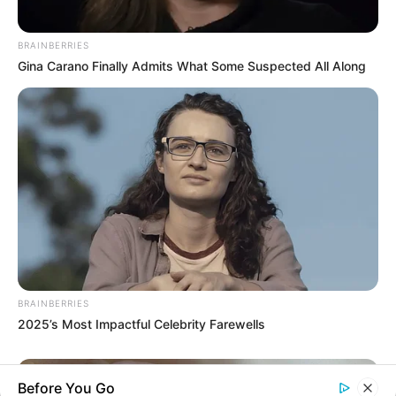
Agente de Saúde é indiciada por
falsificar visitas que nunca aconteceram.
BRAINBERRIES
Gina Carano Finally Admits What Some Suspected All Along
Terceiro lote da restituição do IR paga
R$ 4,61 bilhões para 2,7 milhões de
contribuintes.
MATÉRIAS EM DESTAQUES
Agente de Saúde é indiciada por
falsificar visitas que nunca aconteceram.
Câmara dos Deputados: anuênios,
BRAINBERRIES
triênios, quinquênios, sexta-parte e
2025’s Most Impactful Celebrity Farewells
licenças-prêmio entram no debate.
Motos e bicicletas para ACS e ACE: veja o
Before You Go
passo a passo para conseguir o