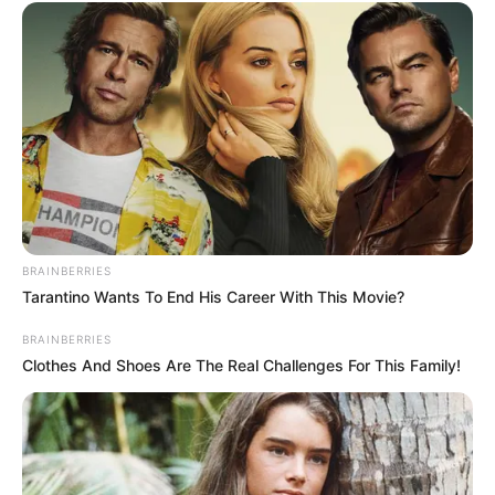
SHARE THIS
Share it
Tweet
Share it
Pin it
PUBLICAÇÕES RELACIONADAS
BRASIL
BRAINBERRIES
Tarantino Wants To End His Career With This Movie?
BRAINBERRIES
Juíza celebra casamento no hospital após noiva
Clothes And Shoes Are The Real Challenges For This Family!
passar mal.
Agosto 05, 2026
BRASIL