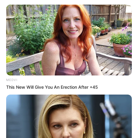
MEDVI
This New Will Give You An Erection After +45
HOME
Home
>
Internacional
>
Notícia
>
Solidariedade
>
Miss de 21
anos quebra pescoço e é internada às pressas após acidente