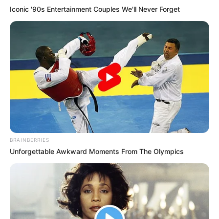
Iconic '90s Entertainment Couples We'll Never Forget
FAÇA O SEU COMENTÁRIO AQUI!
FALE CONOSCO
Nome
E-mail
*
Mensagem
*
BRAINBERRIES
Unforgettable Awkward Moments From The Olympics
BUSCAR