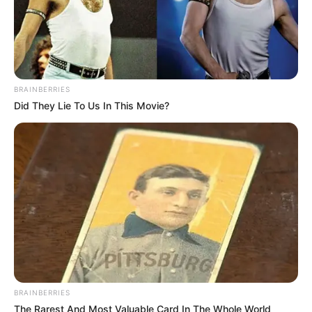
seletivo para Agentes de Saúde e de
Combate às Endemias.
PEC 14: o que acontece com quinquênio,
triênio e sexta-parte na aposentadoria?
BRAINBERRIES
Did They Lie To Us In This Movie?
DESTAQUES DO MÊS
Prefeitura realiza a maior entrega de
motocicletas aos Agentes de Saúde da
história...
Agente de Saúde é indiciada por falsificar
visitas que nunca aconteceram.
Terceiro lote da restituição do IR paga R$
BRAINBERRIES
4,61 bilhões para 2,7 milhões de
The Rarest And Most Valuable Card In The Whole World