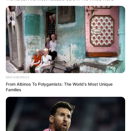
contribuintes.
Motos e bicicletas para ACS e ACE: veja o
passo a passo para conseguir o benefício.
PLP 185 continua travado na Câmara dos
Deputados por erro em seu texto.
ACS e ACE: celetista, estatutário ou
contrato precário — entenda o que muda
BRAINBERRIES
no seu bolso e na sua carreira.
From Albinos To Polygamists: The World's Most Unique
Families
DIVERSAS