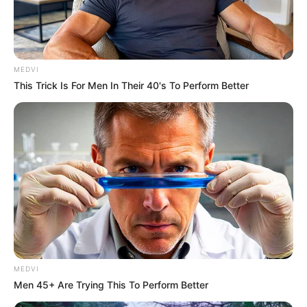
MEDVI
This Trick Is For Men In Their 40's To Perform Better
-
Segundo informações divulgadas pelo perfil oficial do concurso no
Instagram, a modelo de 21 anos foi hospitalizada na cidade de
Bridgend, no País de Gales, e teria quebrado dois ossos do
pescoço e um da pelve.
"
Nossa maravilhosa Miss País de Gales
, Darcey Corria, foi
hospitalizada após um acidente de carro perto de Bridgend esta
semana. Ela está no Hospital Universitário do País de Gales sendo
tratada de uma série de ferimentos, incluindo uma pelve quebrada
e duas fraturas nos ossos do pescoço", informou comunicado
MEDVI
publicado neste sábado (21).
Men 45+ Are Trying This To Perform Better
Darcey Corria estava se preparando para o Miss Universo,