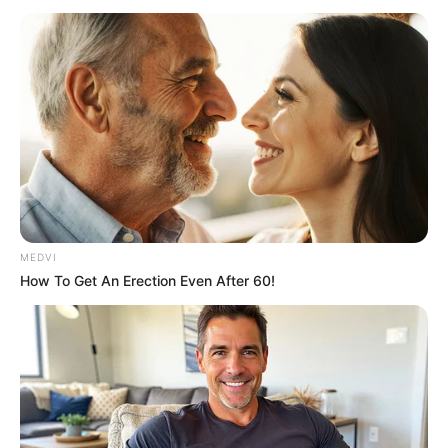
Miss de 21 anos quebra pescoço e é internada às pressas
após acidente
Publicado
no
JASB
em
24
.janeiro
.2023.
Atualizado
em
29
.janeiro
.2
023.
Grupos no WhatsApp
|
Darcey Corria, eleita a Miss País de Gales
em 2022, sofreu um grave acidente de carro e precisou ser
socorrida às pressas.
-
MEDVI
How To Get An Erection Even After 60!