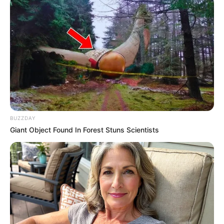
competição que elege a mulher mais bonita do mundo, com
concorrentes de diversos países.
"
Darcey está recebendo muito amor e apoio
de sua família
próxima, que foi assegurada de que ela deve se recuperar
totalmente", acrescenta a publicação.
BUZZDAY
Giant Object Found In Forest Stuns Scientists