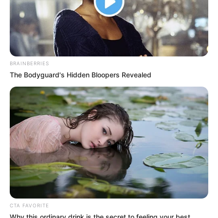
DESTAQUES
As 7 pautas que dominam a vida dos ACS e ACE
em 2026 — e o que está em jogo em cada uma.
BRAINBERRIES
Agosto 07, 2026
The Bodyguard's Hidden Bloopers Revealed
Como usar códigos na Netflix para desbloquear
categorias ocultas.
Agosto 07, 2026
Brasil registra maior número de estupros em
cinco anos e expõe avanço da violência sexual.
Agosto 07, 2026
FACEBOOK
CTA FAVORITE
Why this ordinary drink is the secret to feeling your best