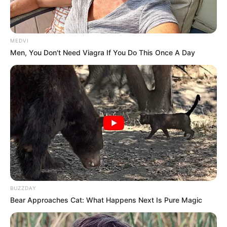
MEDVI
Darcey é filha de mãe branca e pai de ascendência
Men, You Don't Need Viagra If You Do This Once A Day
jamaicana.
—
Foto/Reprodução
.
"Embora o acidente tenha um impacto imediato na preparação de
Darcey para o Miss Universo em maio, estamos esperançosos e
confiantes de que ela ainda será capaz de hastear a bandeira do
País de Gales graças à sua própria determinação pessoal."
-
BUZZDAY
Bear Approaches Cat: What Happens Next Is Pure Magic