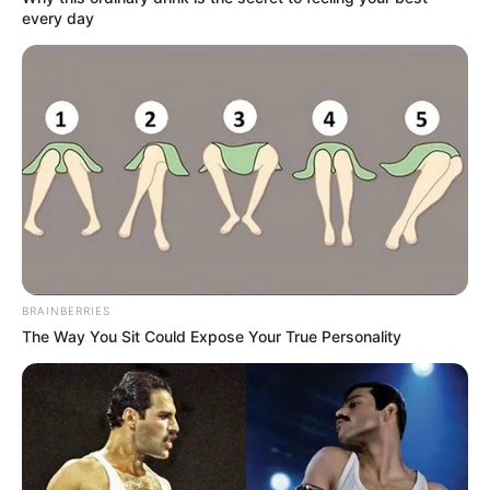
every day
DESTAQUES DA SEMANA
Agente de Saúde é indiciada por falsificar
visitas que nunca aconteceram.
Câmara dos Deputados: anuênios, triênios,
quinquênios, sexta-parte e licenças-prêmio
entram no debate.
Motos e bicicletas para ACS e ACE: veja o
passo a passo para conseguir o benefício.
BRAINBERRIES
The Way You Sit Could Expose Your True Personality
FNARAS em Brasília: Senado pode
promulgar PEC 14 em semana de
mobilização.
Presidente Kennedy (ES) abre processo