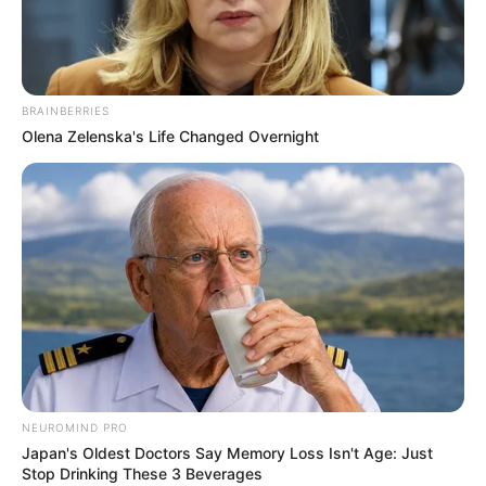
Miss de 21 anos quebra pescoço e
é internada às pressas após
acidente
BRAINBERRIES
Olena Zelenska's Life Changed Overnight
09:30
Internacional
,
Notícia
,
Solidariedade
NEUROMIND PRO
Darcey Corria usando coque e vestido de
Japan's Oldest Doctors Say Memory Loss Isn't Age: Just
noiva.
—
Foto/Reprodução
.
Stop Drinking These 3 Beverages