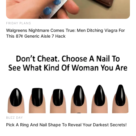
FRIDAY PLANS
Walgreens Nightmare Comes True: Men Ditching Viagra For
Uma publicação compartilhada por Miss Wales (@miss_wales_official)
This 87¢ Generic Aisle 7 Hack
Notícias da TV
-
-
JASB - Jornal dos Agentes de Saúde do Brasil
.
Canal da Federalização
|
Canal da CONACS
|
Canal da
Fnaras
|
Incentivo Financeiro
BUZZ DAY
Pick A Ring And Nail Shape To Reveal Your Darkest Secrets!