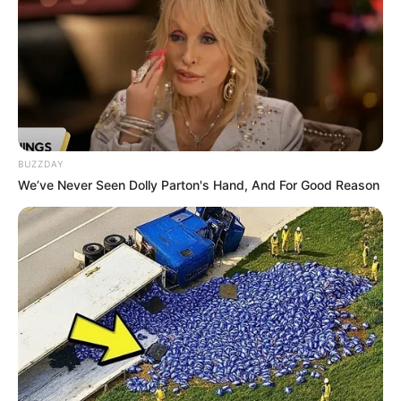
BUZZDAY
We’ve Never Seen Dolly Parton's Hand, And For Good Reason
Home
>
Curiosidade
>
Internacional
>
Notícia
>
"Foi