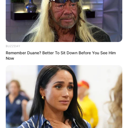
BUZZDAY
Remember Duane? Better To Sit Down Before You See Him
Now
-ad4
Ao ver uma nadadeira peitoral emergir com manchas pretas e
brancas
, o pescador reconheceu imediatamente que aquilo não
era o que costumava capturar.
Treze anos de experiência em
Nantucket
, mais de mil tubarões-cinzentos marcados e, pela