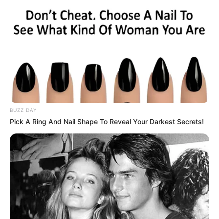
VEJA TAMBÉM
:
✳️
WhatsApp libera conversas sem conta
.
✳️
12 aplicativos para ganhar dinheiro
.
✳️
Aplicativos de namoro se multiplicam no Brasil
...
✳️
Samsung Galaxy A07 5G chega ao Brasil com
...
✳️
Nova Carteira Nacional de Habilitação digital
✳️
Duas jovens influenciadoras morrem após mal súbito
.
BUZZ DAY
Pick A Ring And Nail Shape To Reveal Your Darkest Secrets!
Autor:
Samuel Camêlo.
Fonte:
JASB - Jornal dos Agentes de Saúde do Brasil
-
www.jasb.com.br.
Edição Geral: JASB.
Encaminhamento de denúncia ao JASB:
Acesse aqui
.
--