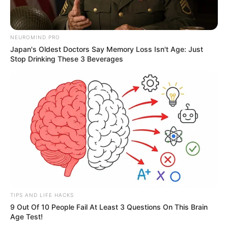
-ad9
"
Não temos como escolher qual animal vai morder a isca
. Sim,
NEUROMIND PRO
isso aconteceu, mas acredito que lidei com a situação da maneira
Japan's Oldest Doctors Say Memory Loss Isn't Age: Just
correta." O vídeo circulou em portais dos
Estados Unidos,
Stop Drinking These 3 Beverages
Portugal e Brasil
em menos de 48 horas. Aventuras na
HistóriaNotícias ao Minuto
Veja o momento exato nas imagens abaixo
:
TIPS AND LIFE HACKS
9 Out Of 10 People Fail At Least 3 Questions On This Brain
Age Test!