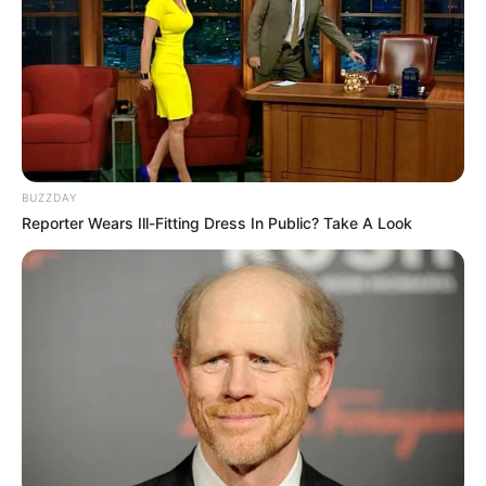
Tubarão-branco gigante é fisgado em praia dos EUA e
Redes
devolvido ao mar.
—
Foto: JASB/
Sociais/nantucketcurrent
.
"Foi simplesmente insano": pescador fisga tubarão-branco de
quase 3 metros.
Publicado
no
JASB
em
12.junho.2026.
Atuali
zado
em
30
.junho.2026.
BUZZDAY
Reporter Wears Ill-Fitting Dress In Public? Take A Look
WhatsApp: Grupos Estaduais
|
O que parecia ser mais um domingo
de pesca na costa sul de Nantucket, em Massachusetts, se
transformou em um momento histórico.
Treze anos pescando
tubarões
e nunca havia visto um assim: o encontro histórico de
Elliot Sudal em Nantucket.
--