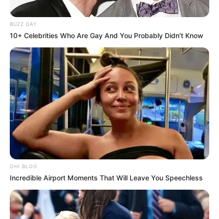
BUZZ DAY
10+ Celebrities Who Are Gay And You Probably Didn't Know
OHI BLOG
Incredible Airport Moments That Will Leave You Speechless