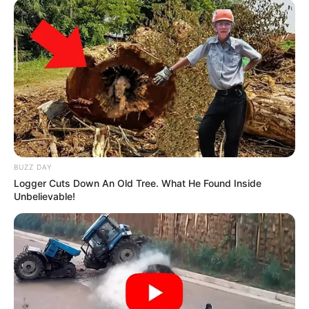
O jornalismo do JASB.com.br precisa de você para continuar
marcando ponto na vida das pessoas.
Compartilhe as nossas
notícias em suas redes sociais!
BUZZ DAY
Logger Cuts Down An Old Tree. What He Found Inside
Unbelievable!