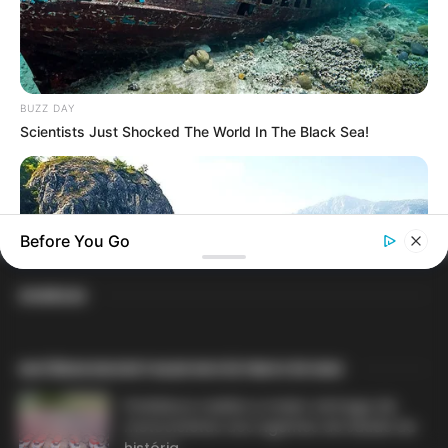
PLP 185 continua travado na Câmara dos
Deputados por erro em seu texto.
ACS e ACE: celetista, estatutário ou
BUZZ DAY
contrato precário — entenda o que muda
Scientists Just Shocked The World In The Black Sea!
no seu bolso e na sua carreira.
Before You Go
DIVERSAS
MATÉRIAS EM DESTAQUE NOS ÚLTIMOS 30 DIAS
BUZZ DAY
Prefeitura realiza a maior entrega de
Drone Flew Over Forbidden Tibet: Never Meant To Be Seen!
motocicletas aos Agentes de Saúde da
(58 Caratteri)
história...