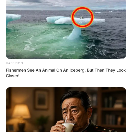
BUSCAR
DESTAQUES
HABERION
Fishermen See An Animal On An Iceberg, But Then They Look
Closer!
FACEBOOK
DESTAQUES DA SEMANA
Agente de Saúde é indiciada por falsificar
visitas que nunca aconteceram.