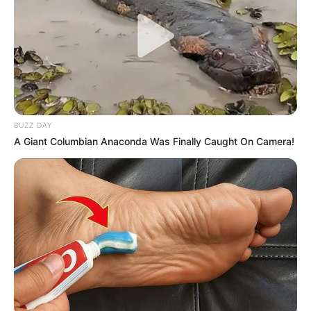
💠Tablet para registro digital das visitas domiciliares;
💠Fardamento completo com colete, bolsa e camisa;
💠Equipamentos para atualização de cadastros e monitoramento
das famílias;
💠Ferramentas que permitem maior integração com os sistemas da
BUZZ DAY
Vigilância em Saúde.
A Giant Columbian Anaconda Was Finally Caught On Camera!
-