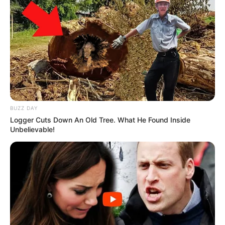
BUZZ DAY
Logger Cuts Down An Old Tree. What He Found Inside
Unbelievable!
SHARE THIS
Share it
Tweet
Share it
Pin it
PUBLICAÇÕES RELACIONADAS
Prefeitura