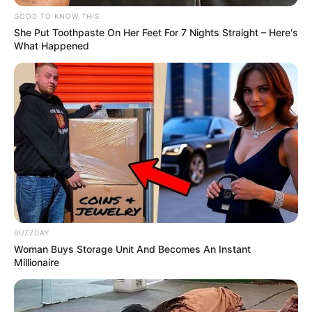
GOOD TO KNOW THIS
She Put Toothpaste On Her Feet For 7 Nights Straight – Here's
What Happened
-G
Com esses recursos, os profissionais passam a ter
mais agilidade
no atendimento
e na coleta de dados, fortalecendo as ações da
Atenção Básica em Saúde
nos territórios atendidos.
📊
Inclusão digital alcança milhares de estudantes
Na área da educação, o governo realizou a
entrega de mais de 11
mil tablets
para estudantes da rede pública, beneficiando jovens
BUZZDAY
de
diversos municípios da região
.
Woman Buys Storage Unit And Becomes An Instant
Millionaire
Os dispositivos contam com
acesso à internet e plataformas
educacionais
, permitindo que os alunos utilizem conteúdos
digitais,
assistam a videoaulas
e ampliem o aprendizado além da