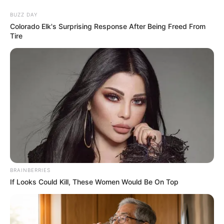
BUZZ DAY
Colorado Elk's Surprising Response After Being Freed From
Tire
BRAINBERRIES
HOME
If Looks Could Kill, These Women Would Be On Top
Home
>
Acs e ACE
>
Notícia
>
Prefeitura
>
Governo entrega kits
a Agentes de Saúde e tablets a estudantes em Zé Doca.