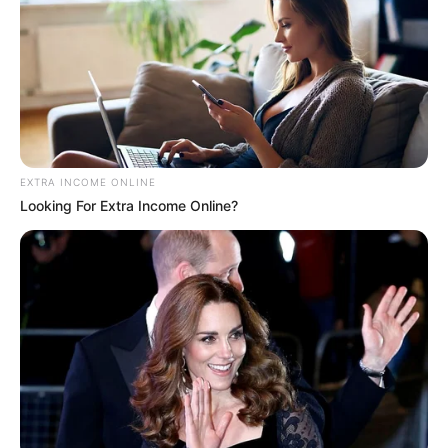
A ação integra políticas públicas
voltadas à Atenção Primária em
Saúde e à inclusão digital na educação.
📢
Ação integra estratégia de fortalecimento da saúde e
educação
A iniciativa ocorreu durante
agenda institucional do governo
estadual
, que incluiu investimentos simultâneos nas áreas de
EXTRA INCOME ONLINE
Saúde Pública e educação
.
Looking For Extra Income Online?
Foram entregues equipamentos para Agentes Comunitários de
Saúde e
milhares de tablets para estudantes da rede estadual
,
dentro de programas estruturantes do governo.
--