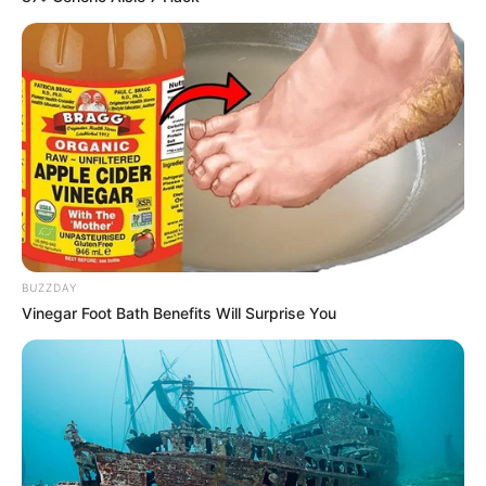
DESTAQUES DO MÊS
Prefeitura realiza a maior entrega de
motocicletas aos Agentes de Saúde da
história...
Agente de Saúde é indiciada por falsificar
visitas que nunca aconteceram.
BUZZDAY
Terceiro lote da restituição do IR paga R$
Vinegar Foot Bath Benefits Will Surprise You
4,61 bilhões para 2,7 milhões de
contribuintes.
Motos e bicicletas para ACS e ACE: veja o
passo a passo para conseguir o benefício.