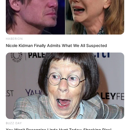
O jornalismo do JASB.com.br precisa de você para continuar
marcando ponto na vida das pessoas.
Compartilhe as nossas
notícias em suas redes sociais!
HABERION
Nicole Kidman Finally Admits What We All Suspected
BUZZ DAY
You Won't Recognize Linda Hunt Today: Shocking Pics!