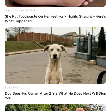
GOOD TO KNOW THIS
She Put Toothpaste On Her Feet For 7 Nights Straight – Here's
What Happened
BUZZ DAY
Dog Sees His Owner After 2 Yrs What He Does Next Will Stun
You