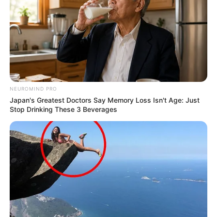
Governo entrega kits a Agentes de
Saúde e tablets a estudantes em
Zé Doca.
08:35
Acs e ACE
,
Notícia
,
Prefeitura
NEUROMIND PRO
Japan's Greatest Doctors Say Memory Loss Isn't Age: Just
Stop Drinking These 3 Beverages
Foram entregues equipamentos para Agentes
Comunitários de Saúde e milhares de tablets para estudantes da