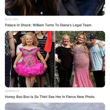
PRÓXIMA MATÉRIA
Felipeh Campos é internado
em estado grave em hospital
BUZZ DAY
de São Paulo.
Palace In Shock: William Turns To Diana's Legal Team
FAÇA O SEU COMENTÁRIO AQUI!
FALE CONOSCO
Nome
E-mail
*
Mensagem
*
HABERION
Honey Boo Boo Is So Thin! See Her In Fierce New Photo