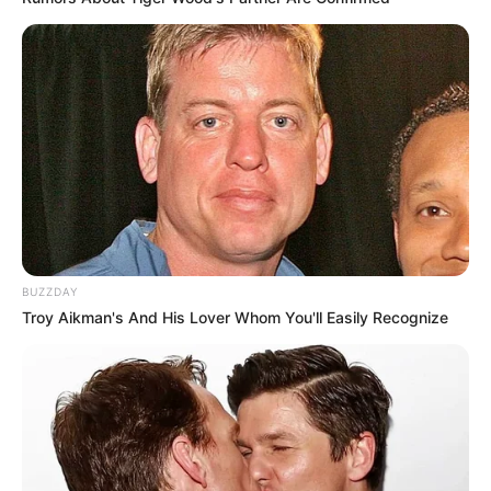
BUZZDAY
Troy Aikman's And His Lover Whom You'll Easily Recognize