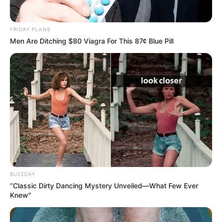
FRIDAY PLANS
Men Are Ditching $80 Viagra For This 87¢ Blue Pill
BUZZDAY
-ad6
“Classic Dirty Dancing Mystery Unveiled—What Few Ever
💠Ampliação do acesso dos estudantes a conteúdos digitais;
Knew"
💠Fortalecimento das políticas públicas de inclusão social e