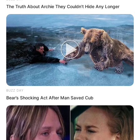
The Truth About Archie They Couldn't Hide Any Longer
BUZZ DAY
-ad9
Bear’s Shocking Act After Man Saved Cub
Autor:
Samuel Camêlo
Fonte:
JASB - Jornal dos Agentes de Saúde do Brasil
-
www.jasb.com.br.
Edição Geral: JASB.
Encaminhamento de denúncia ao JASB:
Acesse aqui
.