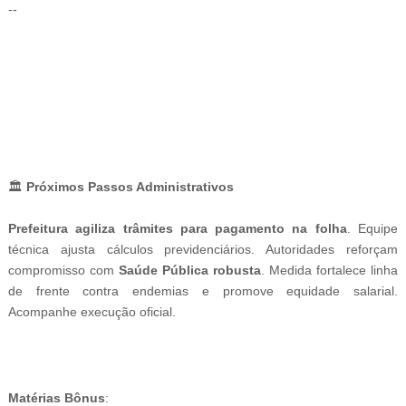
--
-ad3
🏛️
Próximos Passos Administrativos
Prefeitura agiliza trâmites para pagamento na folha
. Equipe
técnica ajusta cálculos previdenciários. Autoridades reforçam
compromisso com
Saúde Pública robusta
. Medida fortalece linha
de frente contra endemias e promove equidade salarial.
Acompanhe execução oficial.
s
alário dos agentes de saúde 2026, jasb, ifa acs, ifa ace, ifa ace 2025, ifa acs 2025, Jornal
dos Agentes de Saúde do Brasil, CONACS, Fnaras, Fenasce, CUT, Força Sindical, Sindicato
dos Agentes de Saúde
Matérias Bônus
: