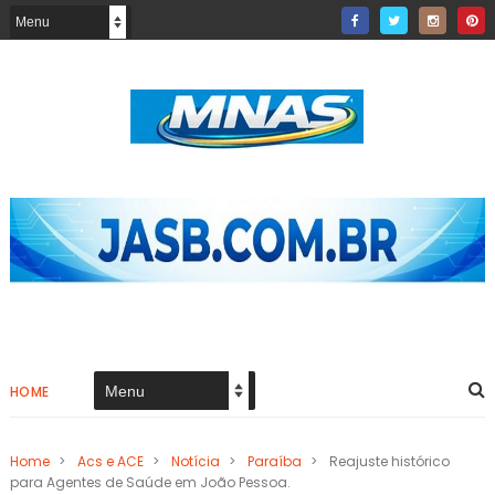
HOME
Home
>
Acs e ACE
>
Notícia
>
Paraíba
>
Reajuste histórico
para Agentes de Saúde em João Pessoa.