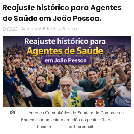
Reajuste histórico para Agentes
de Saúde em João Pessoa.
09:00
Acs e ACE
,
Notícia
,
Paraíba
Agentes Comunitários de Saúde e de Combate às
Endemias manifestam gratidão ao gestor
Cícero
Lucena
.
—
Foto/Reprodução
.