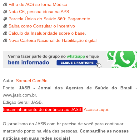
🧊
Filho de ACS se torna Médico
🧊
Nota C6, pessoa idosa na APS
.
🧊
Parcela Única do Saúde 360: Pagamento
.
🧊
Saiba como Consultar o Incentivo
🧊
Cálculo da Insalubridade sobre o base
.
🧊
Nova Carteira Nacional de Habilitação digital
Autor:
Samuel Camêlo
Fonte:
JASB - Jornal dos Agentes de Saúde do Brasil
-
www.jasb.com.br.
Edição Geral: JASB.
Encaminhamento de denúncia ao JASB:
Acesse aqui
.
O jornalismo do JASB.com.br precisa de você para continuar
marcando ponto na vida das pessoas.
Compartilhe as nossas
notícias em suas redes sociais!