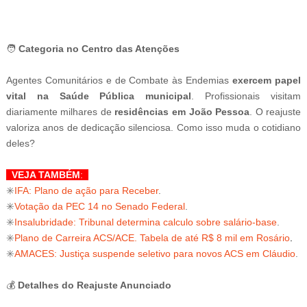
-ad3
🧑
Categoria no Centro das Atenções
Agentes Comunitários e de Combate às Endemias
exercem papel
vital na Saúde Pública municipal
. Profissionais visitam
diariamente milhares de
residências em João Pessoa
. O reajuste
valoriza anos de dedicação silenciosa. Como isso muda o cotidiano
deles?
VEJA TAMBÉM
:
✳️
IFA: Plano de ação para Receber
.
✳️
Votação da PEC 14 no Senado Federal
.
✳️
Insalubridade: Tribunal determina calculo sobre salário-base
.
✳️
Plano de Carreira ACS/ACE. Tabela de até R$ 8 mil em Rosário
.
✳️
AMACES: Justiça suspende seletivo para novos ACS em Cláudio
.
💰
Detalhes do Reajuste Anunciado