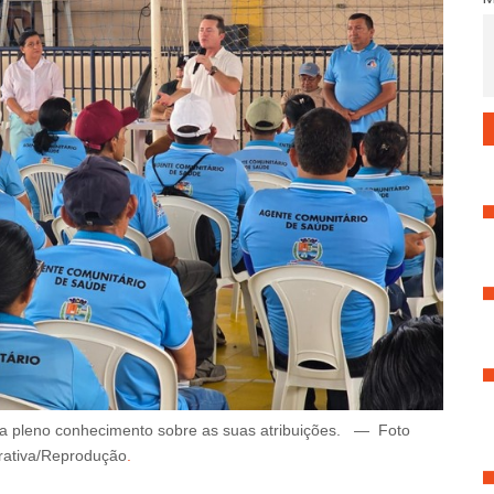
pleno conhecimento sobre as suas atribuições
.
—
Foto
trativa/Reprodução
.