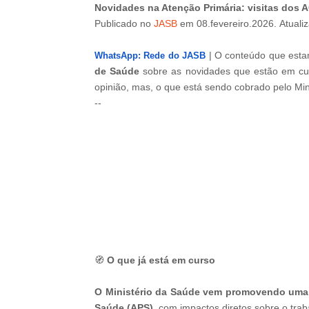
Novidades na Atenção Primária: visitas dos 
Publicado
no
JASB
em 08.fevereiro.2026.
Atuali
| O conteúdo que esta
WhatsApp: Rede do JASB
de Saúde
sobre as novidades que estão em cur
opinião, mas, o que está sendo cobrado pelo Mi
--
-ad3
🧭
O que já está em curso
O Ministério da Saúde vem promovendo uma 
Saúde (APS)
, com impactos diretos sobre o tr