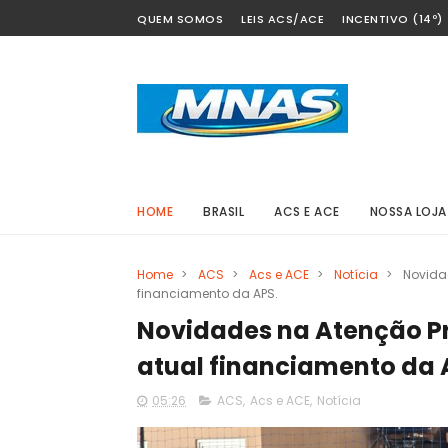
QUEM SOMOS
LEIS ACS/ACE
INCENTIVO (14º)
HOME
BRASIL
ACS E ACE
NOSSA LOJA
Home
>
ACS
>
Acs e ACE
>
Notícia
>
Novidad
financiamento da APS.
Novidades na Atenção Pri
atual financiamento da 
05:26
ACS
,
Acs e ACE
,
Notícia