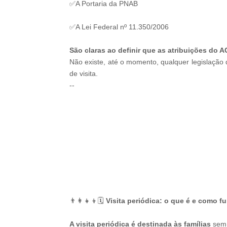
✅A Portaria da PNAB
✅A Lei Federal nº 11.350/2006
São claras ao definir que as atribuições do A
Não existe, até o momento, qualquer legislação
de visita.
--
-ad3
👨‍👩‍👧‍👦🗓️
Visita periódica: o que é e como f
A visita periódica é destinada às famílias
sem 