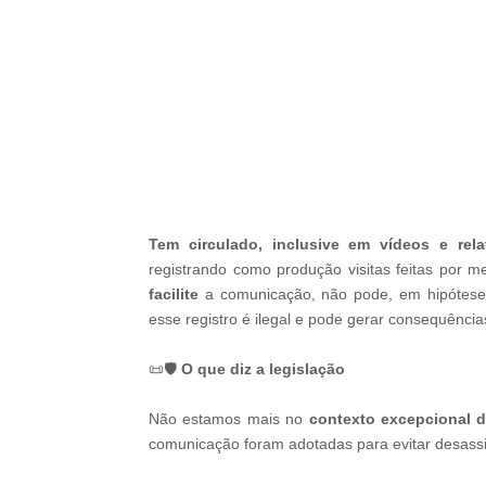
-ad3
Tem circulado, inclusive em vídeos e rela
registrando como produção visitas feitas por m
facilite
a comunicação, não pode, em hipótese a
esse registro é ilegal e pode gerar consequência
📜🛡️
O que diz a legislação
Não estamos mais no
contexto excepcional 
comunicação foram adotadas para evitar desassist