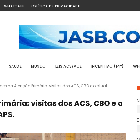
WHATSAPP
POLÍTICA DE PRIVACIDADE
SAÚDE
MUNDO
LEIS ACS/ACE
INCENTIVO (14º)
WH
es na Atenção Primária: visitas dos ACS, CBO e o atual
mária: visitas dos ACS, CBO e o
APS.
E