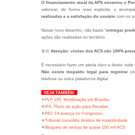
O financiamento atual da APS encerrou o Pre
valorizar, de forma mais explícita, o acom
realizadas e a satisfação do usuário
com os ser
Nesse novo desenho, não basta “
entregar pro
ações são realizadas no território.
🚨⚖️
Atenção: visitas dos ACS são 100% pres
É necessário fazer um alerta claro e direto: toda
Não existe respaldo legal para registrar
com
telefone ou outra plataforma digital.
VEJA TAMBÉM
:
✳️
PLP 185: Mobilização em Brasília
.
✳️
IFA: Plano de ação para Receber
.
✳️
PEC 14 avança no Congresso
...
✳️
Tribunal consolida direitos de insalubridade
.
✳️
Bloqueio de verbas de quase 100 mil ACS
.
--