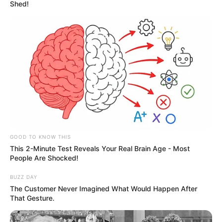
Shed!
Aposentadoria Especial: tudo que cada
ACS e ACE precisa
saber
.
Publicado
no
JASB
em 06.janeiro.2026.
Atualizado
em
11
.
janeiro.2026.
|
A
Aposentadoria Especial
dos Agentes
WhatsApp: Rede do JASB
Comunitários de Saúde (ACS) e dos Agentes de Combate às
Endemias (ACE), prevista pela
Emenda Constitucional 120
/2022
,
trouxe limitações, apesar de garantir um Piso.
--
GOOD TO KNOW THIS
This 2-Minute Test Reveals Your Real Brain Age - Most
People Are Shocked!
BUZZ DAY
The Customer Never Imagined What Would Happen After
That Gesture.
-ad3
Embora a emenda tenha garantido o Piso Nacional de dois salários
mínimos para quem está na ativa,
não assegurou paridade nem