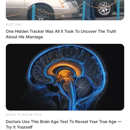
BUZZ DAY
One Hidden Tracker Was All It Took To Uncover The Truth
About His Marriage
GOOD TO KNOW THIS
Doctors Use This Brain Age Test To Reveal Your True Age —
Try It Yourself