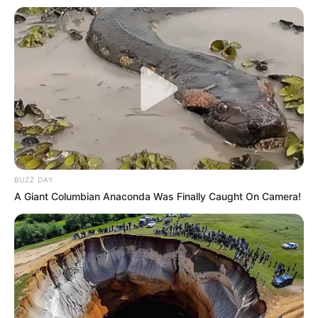
Nome
E-mail
*
Mensagem
*
BUZZ DAY
A Giant Columbian Anaconda Was Finally Caught On Camera!
BUSCAR
DESTAQUES