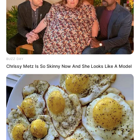
BUZZ DAY
Chrissy Metz Is So Skinny Now And She Looks Like A Model