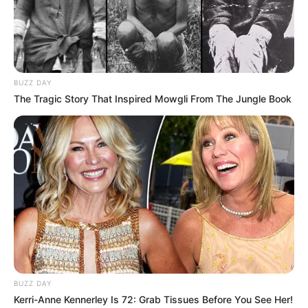
BUZZ DAY
The Tragic Story That Inspired Mowgli From The Jungle Book
BUZZ DAY
Kerri-Anne Kennerley Is 72: Grab Tissues Before You See Her!