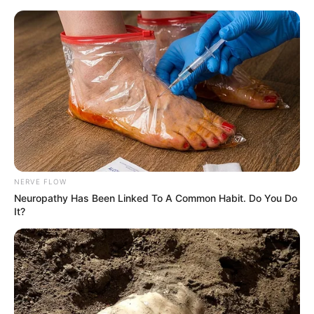
NERVE FLOW
Neuropathy Has Been Linked To A Common Habit. Do You Do
It?
HOME
Home
>
Unlabelled
>
Aposentadoria Especial: tudo que cada ACS
e ACE precisa saber.