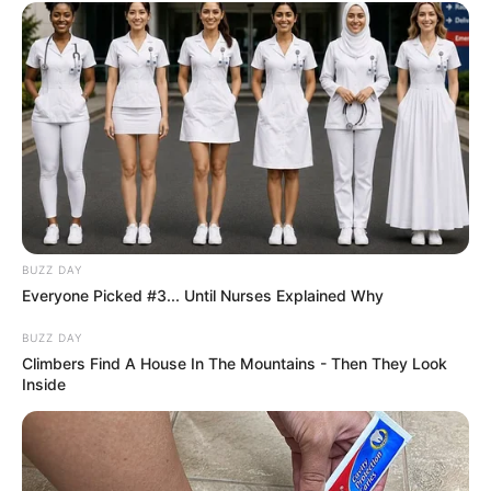
-ad3
BUZZ DAY
Everyone Picked #3... Until Nurses Explained Why
BUZZ DAY
Climbers Find A House In The Mountains - Then They Look
Inside