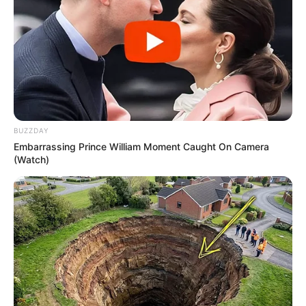
contribuintes.
Motos e bicicletas para ACS e ACE: veja o
passo a passo para conseguir o benefício.
Agente de Saúde é indiciada por falsificar
visitas que nunca aconteceram.
BUZZDAY
Embarrassing Prince William Moment Caught On Camera
Mais de 300 ACS e ACE recebem bicicletas
(Watch)
elétricas, barcos, celulares e aplicativo...
PEC 14 avança no Senado e cumpre
sessões de discussão; Aposentadoria
Especial...