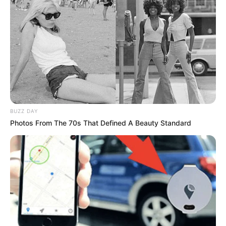
integralidade na aposentadoria
.
Por isso, ao se aposentarem, os
agentes recebem
apenas 1 salário mínimo
, na grande maioria,
conforme as regras da
Emenda Constitucional 103
/2019.
📰
O que diz a Emenda 120/2022
A EC 120 garantiu o piso de dois salários mínimos
para ACS e
ACE em atividade
, conquista histórica da categoria. No entanto, ao
tratar da
Aposentadoria Especial
, não incluiu
dispositivos sobre
BUZZ DAY
cálculo de benefício
.
Photos From The 70s That Defined A Beauty Standard
--
-ad3
Na falta de um texto que estabeleça uma aposentadoria justa,