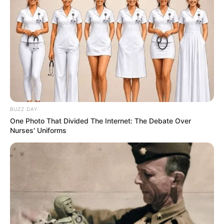
🟢
Aposentadoria: STF voltará a discutir idade mínima
.
O valor não acompanha o piso da categoria
,
mas sim o mínimo
nacional vigente. Essa diferença gera frustração, pois reduz
significativamente a renda dos profissionais após anos de serviço.
--
BUZZ DAY
One Photo That Divided The Internet: The Debate Over
Nurses' Uniforms
-ad3
⚖️
Projeções futuras do salário mínimo
Com base nas estimativas revisadas pelo governo,
os valores da
Aposentadoria Especial dos ACS e ACE
ficam assim:
💠 2026: R$ 1.621 (mínimo vigente).