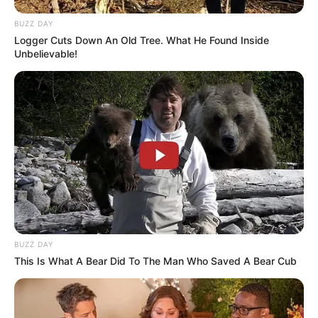
BUZZ DAY
Logger Cuts Down An Old Tree. What He Found Inside
Unbelievable!
BUZZ DAY
This Is What A Bear Did To The Man Who Saved A Bear Cub