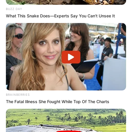
BUZZ DAY
What This Snake Does—Experts Say You Can't Unsee It
BRAINBERRIES
The Fatal Illness She Fought While Top Of The Charts