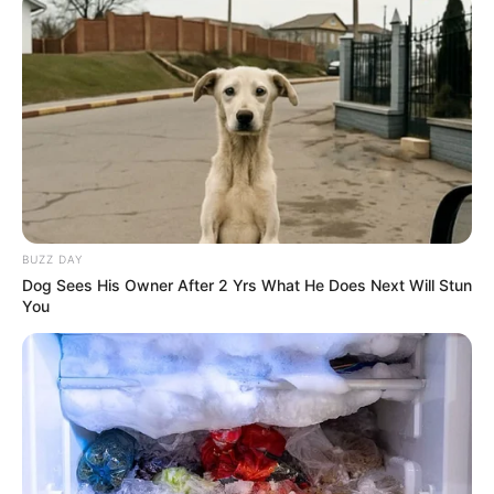
Agentes Comunitários de Saúde e dos Agentes de
Combate às Endemias em idade de aposentadoria.
—
Foto:
JASB.com.br.
O benefício é limitado ao mínimo nacional
, sem possibilidade de
acréscimos por paridade ou integralidade.
BUZZ DAY
--
Dog Sees His Owner After 2 Yrs What He Does Next Will Stun
You
-ad3
🎯
Detalhes que justificam os valores