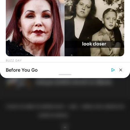
MATÉRIAS EM DESTAQUES
Motos e bicicletas para ACS e ACE: veja o
passo a passo para conseguir o
benefício.
Agente de Saúde é indiciada por
falsificar visitas que nunca aconteceram.
BUZZ DAY
60 Years After Elvis' Mother Died Family Knew Something
Before You Go
Câmara dos Deputados: anuênios,
Was Wrong
triênios, quinquênios, sexta-parte e
licenças-prêmio entram no debate.
TODOS OS DIREITOS RESERVADOS - JASB - JORNAL DOS AGENTES DE
SAÚDE DO BRASIL