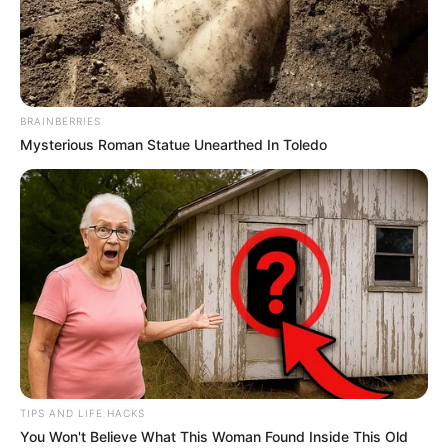
Aposentadoria Especial: tudo que
cada ACS e ACE precisa saber.
02:30
BRAINBERRIES
Mysterious Roman Statue Unearthed In Toledo
Aposentadoria Especial: Por que
Agentes Comunitários e
de Combate às Endemias estão se aposentando com apenas 1
TIPS AND LIFE HACKS
salário mínimo? Nós te respondemos!
—
Foto: JASB.com.br
.
You Won't Believe What This Woman Found Inside This Old