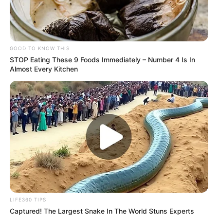
SHARE THIS
Share it
Tweet
GOOD TO KNOW THIS
Share it
Pin it
STOP Eating These 9 Foods Immediately – Number 4 Is In
Almost Every Kitchen
PUBLICAÇÕES RELACIONADAS
PUBLICAÇÃO RECENTE
PRÓXIMA MATÉRIA
Direção da CONACS usa ET de
Isenção do IR até R$ 5 mil já
Varginha na luta pela
está em vigor.
Aposentadoria.
FAÇA O SEU COMENTÁRIO AQUI!
LIFE360 TIPS
FALE CONOSCO
Captured! The Largest Snake In The World Stuns Experts