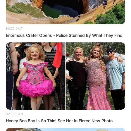
FACEBOOK
BUZZ DAY
Enormous Crater Opens - Police Stunned By What They Find
DESTAQUES DA SEMANA
Motos e bicicletas para ACS e ACE: veja o
passo a passo para conseguir o benefício.
Agente de Saúde é indiciada por falsificar
visitas que nunca aconteceram.
Câmara dos Deputados: anuênios, triênios,
quinquênios, sexta-parte e licenças-prêmio
entram no debate.
HABERION
Honey Boo Boo Is So Thin! See Her In Fierce New Photo
O que é que os diretores da CONACS foram