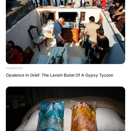
não garante equivalência com o piso da ativa
. Isso significa
que, em 2026,
um ACS ou ACE aposentado receberá R$ 1.621
,
enquanto na ativa o piso é de R$ 3.242.
A categoria segue mobilizada para buscar avanços, mas, até o
momento, o benefício está restrito ao mínimo nacional, sem
possibilidade de equiparação.
--
HABERION
Opulence In Grief: The Lavish Burial Of A Gypsy Tycoon
-ad3
Matérias Bônus
:
🧊
Saiba como Consultar o Incentivo
🧊
Cálculo da Insalubridade sobre o base
.
🧊
Auxílio Transporte: Modelo de Lei a nível Municipal
.