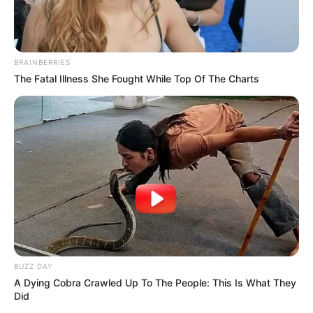
BRAINBERRIES
The Fatal Illness She Fought While Top Of The Charts
BUZZ DAY
A Dying Cobra Crawled Up To The People: This Is What They
Did