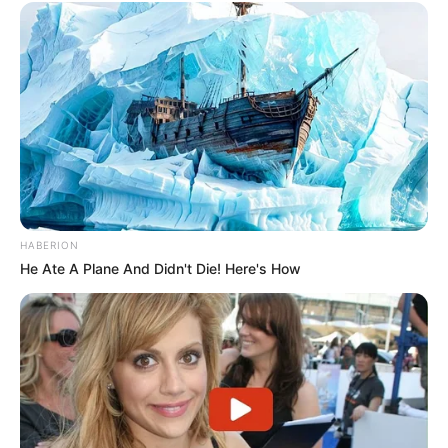
HABERION
He Ate A Plane And Didn't Die! Here's How