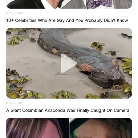
BUZZ DAY
10+ Celebrities Who Are Gay And You Probably Didn't Know
-G
Entre as transferências destacam-se valores expressivos
direcionados a
municípios de diferentes regiões
.
⚖️
Defesa nega irregularidades
Representantes da empresa investigada e do principal
BUZZ DAY
empresário
citado na apuração emitiram nota em que afirmam que
A Giant Columbian Anaconda Was Finally Caught On Camera!
não há relação entre a organização e os fatos que motivaram a
operação policial.
A defesa afirmou que
todas as transações podem ser