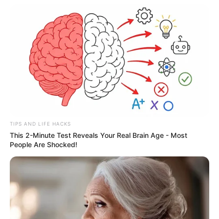
seletivo para Agentes de Saúde e de
Combate às Endemias.
30 horas: parecer da Comissão de Finanças
se posicionou sobre redução da jornada de
40 para 30 horas.
DESTAQUES DO MÊS
Prefeitura realiza a maior entrega de
motocicletas aos Agentes de Saúde da
TIPS AND LIFE HACKS
história...
This 2-Minute Test Reveals Your Real Brain Age - Most
People Are Shocked!
Agente de Saúde é indiciada por falsificar
visitas que nunca aconteceram.
Terceiro lote da restituição do IR paga R$
4,61 bilhões para 2,7 milhões de