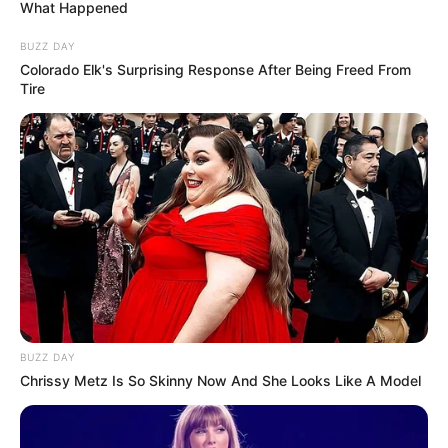
What Happened
R$ 60 milhões: Prefeituras e empresa na mira por desvio da
BUZZ DAY
merenda.
Colorado Elk's Surprising Response After Being Freed From
Publicado
no
JASB
em 09.janeiro.2026.
Atualizado
em
Tire
10
.
janeiro.2026.
|
Uma investigação policial revela
um
WhatsApp: Rede do JASB
volume significativo de recursos públicos destinados a uma
empresa do ramo alimentício
que está sob suspeita de
envolvimento com
desvios de verbas da merenda escolar
.
--
BUZZ DAY
Chrissy Metz Is So Skinny Now And She Looks Like A Model
-ad3
A investigação da Polícia Federal (PF) sobre uma empresa