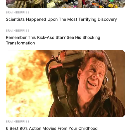
Share it
Pin it
BRAINBERRIES
Scientists Happened Upon The Most Terrifying Discovery
PUBLICAÇÕES RELACIONADAS
BRAINBERRIES
Remember This Kick-Ass Star? See His Shocking
Polícia Federal
Transformation
FAÇA O SEU COMENTÁRIO AQUI!
FALE CONOSCO
Nome
BRAINBERRIES
E-mail
*
6 Best 90’s Action Movies From Your Childhood