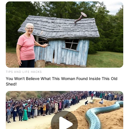
TIPS AND LIFE HACKS
You Won't Believe What This Woman Found Inside This Old
Shed!