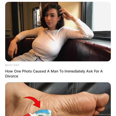
MATÉRIAS EM DESTAQUE NOS ÚLTIMOS 30 DIAS
Prefeitura realiza a maior entrega de
motocicletas aos Agentes de Saúde da
história...
Agente de Saúde é indiciada por
falsificar visitas que nunca aconteceram.
BUZZ DAY
Terceiro lote da restituição do IR paga
How One Photo Caused A Man To Immediately Ask For A
R$ 4,61 bilhões para 2,7 milhões de
Divorce
contribuintes.
MATÉRIAS EM DESTAQUES
Agente de Saúde é indiciada por
falsificar visitas que nunca aconteceram.