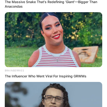
The Massive Snake That's Redefining 'Giant'—Bigger Than
Anacondas
BRAINBERRIES
The Influencer Who Went Viral For Inspiring GRWMs