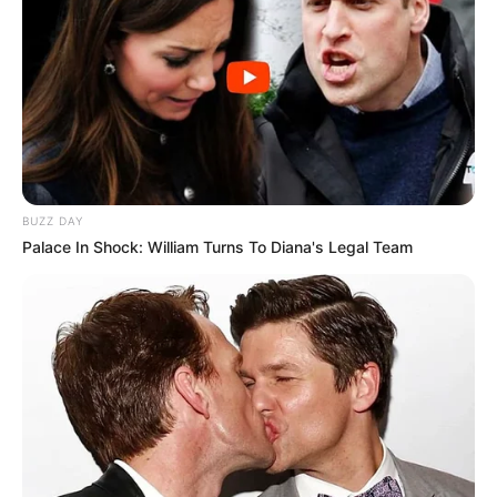
últimos anos, com receitas provenientes de contratos firmados com
administrações municipais e órgãos públicos diretamente
relacionados ao
Programa Nacional de Alimentação Escolar
(PNAE)
.
📍
Empreendimentos sob suspeita
O levantamento policial aponta que
os maiores repasses
ocorreram por meio de prefeituras e secretarias municipais
,
BUZZ DAY
algumas localizadas fora do estado onde a empresa está sediada,
Palace In Shock: William Turns To Diana's Legal Team
o que despertou atenção das autoridades.
-