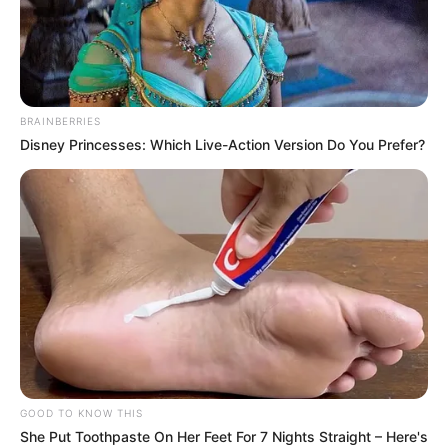
R$ 60 milhões: Prefeituras e
empresa na mira por desvio da
merenda.
BRAINBERRIES
12:43
Brasil
,
Ceará
,
Notícia
,
Polícia Federal
Disney Princesses: Which Live-Action Version Do You Prefer?
Os repasses milionários à empresa do ramo alimentício
GOOD TO KNOW THIS
são investigados pela Polícia Federal.
—
Foto ilustrativa/JASB
.
She Put Toothpaste On Her Feet For 7 Nights Straight – Here's