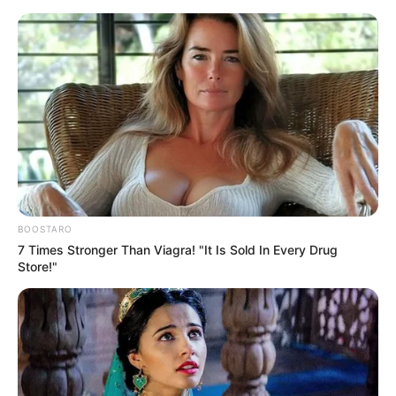
BOOSTARO
7 Times Stronger Than Viagra! "It Is Sold In Every Drug
Store!"
HOME
Home
>
Brasil
>
Ceará
>
Notícia
>
Polícia Federal
>
R$ 60
milhões: Prefeituras e empresa na mira por desvio da merenda.