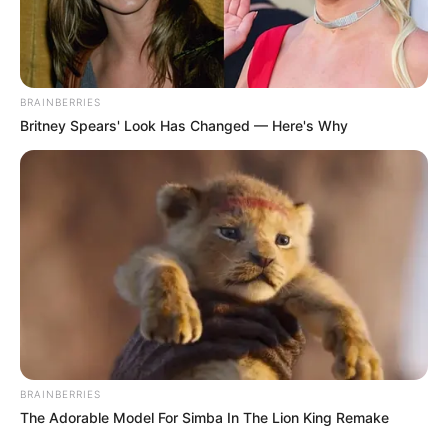
DESTAQUES DA SEMANA
Agente de Saúde é indiciada por falsificar
visitas que nunca aconteceram.
BRAINBERRIES
Britney Spears' Look Has Changed — Here's Why
Câmara dos Deputados: anuênios, triênios,
quinquênios, sexta-parte e licenças-prêmio
entram no debate.
Motos e bicicletas para ACS e ACE: veja o
passo a passo para conseguir o benefício.
FNARAS em Brasília: Senado pode
promulgar PEC 14 em semana de
mobilização.
BRAINBERRIES
The Adorable Model For Simba In The Lion King Remake
Presidente Kennedy (ES) abre processo