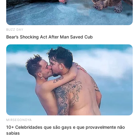
BUZZ DAY
Bear’s Shocking Act After Man Saved Cub
MIRSEGONDYA
10+ Celebridades que são gays e que provavelmente não
sabias