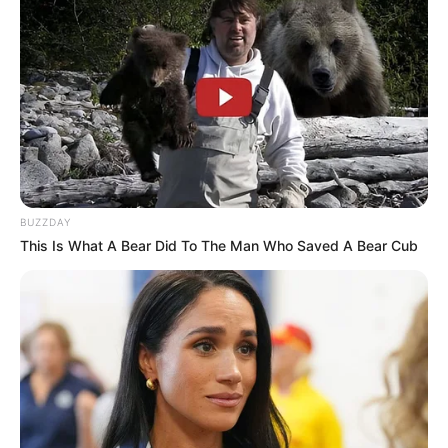
BUZZDAY
This Is What A Bear Did To The Man Who Saved A Bear Cub