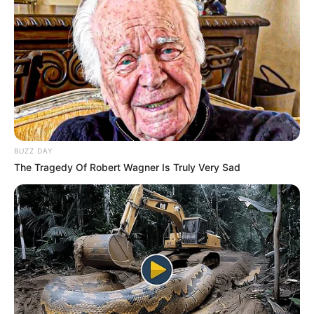
BUZZ DAY
The Tragedy Of Robert Wagner Is Truly Very Sad
-G
💠 Concessão de 40% de insalubridade sobre o vencimento ou
salário-base;
💠 Pagamento destinado a ACS e ACE expostos a agentes