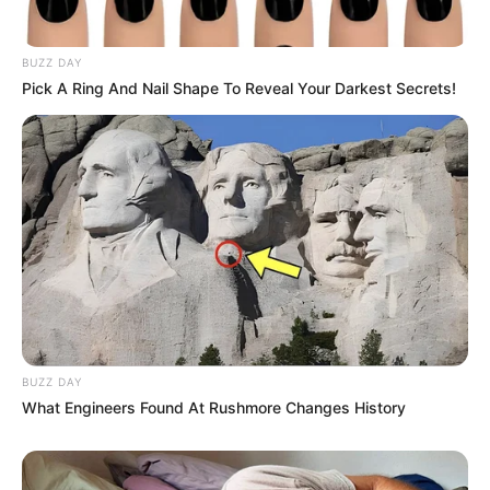
💠 Prazo de 90 dias para implementação;
BUZZ DAY
💠 Responsabilidade financeira dos entes federativos;
Pick A Ring And Nail Shape To Reveal Your Darkest Secrets!
💠 Revisão periódica dos laudos técnicos.
📜
Disposições finais e impacto esperado
O projeto prevê a revogação de normas contrárias
e estabelece
que a nova lei entrará em vigor na data de sua publicação.
--
BUZZ DAY
What Engineers Found At Rushmore Changes History