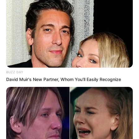
SHARE THIS
Share it
Tweet
Share it
Pin it
PUBLICAÇÕES RELACIONADAS
Notícia
BUZZ DAY
PUBLICAÇÃO RECENTE
David Muir's New Partner, Whom You'll Easily Recognize
BRASÍLIA: Senado Aprova
Aposentadoria Especial para
Agentes de Saúde e
Endemias.
FAÇA O SEU COMENTÁRIO AQUI!
FALE CONOSCO