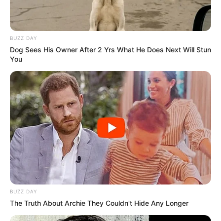
BUZZ DAY
Dog Sees His Owner After 2 Yrs What He Does Next Will Stun
You
BUZZ DAY
The Truth About Archie They Couldn't Hide Any Longer