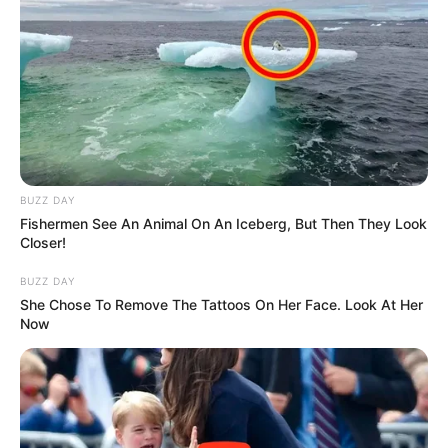
BUZZ DAY
Fishermen See An Animal On An Iceberg, But Then They Look
Closer!
BUZZ DAY
She Chose To Remove The Tattoos On Her Face. Look At Her
Now