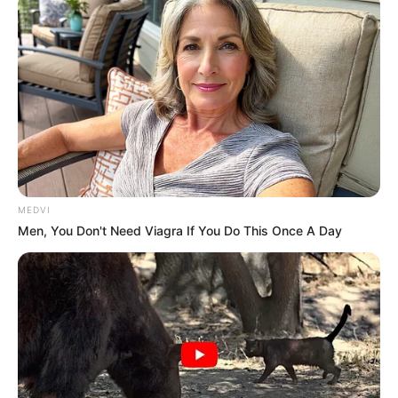
MEDVI
Men, You Don't Need Viagra If You Do This Once A Day
--ad5
🏛️
Projeto de lei em análise no Congresso
O Projeto de Lei 1336/2022
, que trata da concessão de
Adicional
de Insalubridade em grau máximo (40%)
sobre o salário-base
dos ACS e ACE, entrou oficialmente na pauta da Comissão de