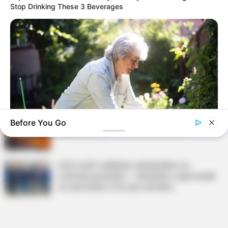
Stop Drinking These 3 Beverages
Terceiro lote da restituição do IR paga R$
4,61 bilhões para 2,7 milhões de
contribuintes.
Motos e bicicletas para ACS e ACE: veja o
passo a passo para conseguir o benefício.
PLP 185 continua travado na Câmara dos
Before You Go
Deputados por erro em seu texto.
JOINT CARE
2026 Joint Wellness Assessment Is Now Available
ACS e ACE: celetista, estatutário ou
contrato precário — entenda o que muda
no seu bolso e na sua carreira.