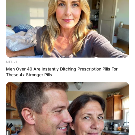
-ad9
MEDVI
O jornalismo do JASB.com.br precisa de você para continuar
Men Over 40 Are Instantly Ditching Prescription Pills For
These 4x Stronger Pills
marcando ponto na vida dos ACS e ACE.
Compartilhe as nossas
notícias em suas redes sociais!