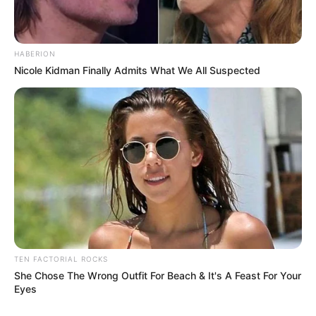
Nome
HABERION
E-mail
*
Nicole Kidman Finally Admits What We All Suspected
Mensagem
*
BUSCAR
TEN FACTORIAL ROCKS
She Chose The Wrong Outfit For Beach & It's A Feast For Your
DESTAQUES
Eyes