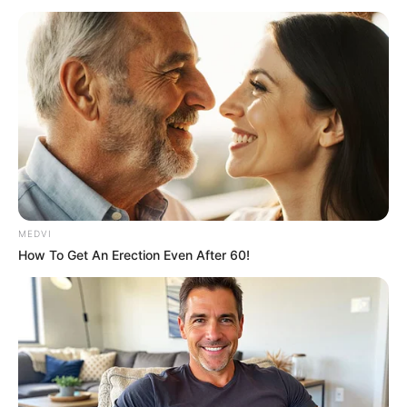
Insalubridade de 40% para ACS e ACE entra em votação na
Comissão de Saúde.
Projeto de Lei da Insalubridade de
40% para ACS e ACE entra em
votação na Comissão de Saúde.
07:01
Acs e ACE
,
Insalubridade
,
Notícia
MEDVI
How To Get An Erection Even After 60!