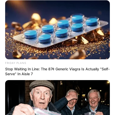
FACEBOOK
DESTAQUES DA SEMANA
Agente de Saúde é indiciada por falsificar
visitas que nunca aconteceram.
FRIDAY PLANS
Câmara dos Deputados: anuênios, triênios,
Stop Waiting In Line: The 87¢ Generic Viagra Is Actually "Self-
quinquênios, sexta-parte e licenças-prêmio
Serve" In Aisle 7
entram no debate.
Motos e bicicletas para ACS e ACE: veja o
passo a passo para conseguir o benefício.
FNARAS em Brasília: Senado pode