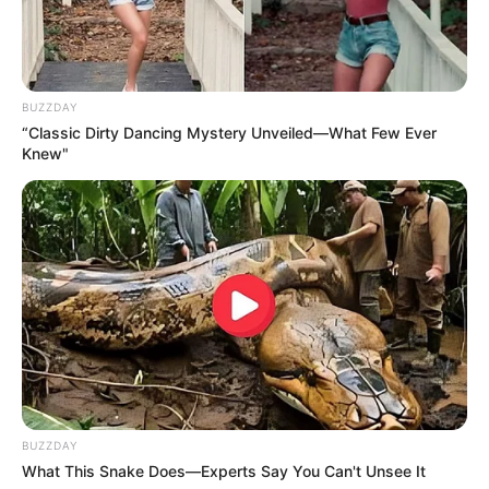
as frações, equivalente a 83 (oitenta e três) pontos, se mulher, e 86
(oitenta e seis) pontos, se homem, observado o disposto no §1º
deste artigo.
--
BUZZDAY
“Classic Dirty Dancing Mystery Unveiled—What Few Ever
Knew"
BUZZDAY
What This Snake Does—Experts Say You Can't Unsee It