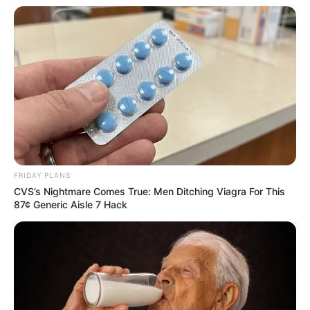
FRIDAY PLANS
CVS’s Nightmare Comes True: Men Ditching Viagra For This
87¢ Generic Aisle 7 Hack
-10
§1º É requisito para a admissão de que trata o caput a participação
em processo seletivo público, de provas ou de provas e títulos,
realizado após 14 de fevereiro de 2006, ou em anterior processo
de seleção pública, nos termos do parágrafo único do
art. 2º da
Emenda Constitucional no 51, de 14 de fevereiro de 2006
.