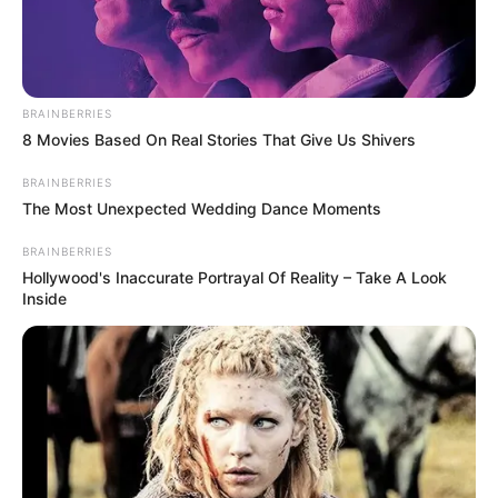
Em tramitação no Senado:
Conheça o texto completo da PEC
14.
BRAINBERRIES
8 Movies Based On Real Stories That Give Us Shivers
07:00
Aposentadoria
,
desprecarização
,
FNARAS
,
Notícia
BRAINBERRIES
The Most Unexpected Wedding Dance Moments
BRAINBERRIES
Hollywood's Inaccurate Portrayal Of Reality – Take A Look
Inside
Novo texto da PEC 14.
—
Foto/Reprodução
.