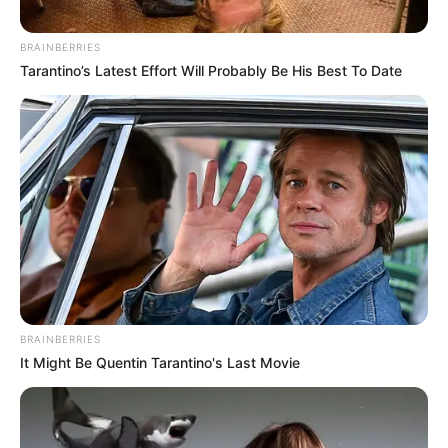
§5º-A, e 201, §8º-A, e ao adicional de risco.
BRAINBERRIES
Art. 201.
§8º-A. O requisito de idade a que se refere o
Tarantino’s Latest Effort Will Probably Be His Best To Date
inciso I do §7º será de 57 (cinquenta e sete) anos, se
mulher, e 60 (sessenta) anos, se homem, para o agente
comunitário de saúde e o agente de combate às endemias
que comprovem o mínimo de 25 (vinte e cinco) anos de
tempo de contribuição e de efetivo exercício na respectiva
atividade.
Art. 2º.
Para fins de cômputo do tempo de contribuição e de efetivo
exercício da atividade de que tratam os artigos 40, §5º-A, e 201,
§8º-A, da Constituição, deve-se considerar o período em que o
agente comunitário de saúde ou o agente de combate às endemias
BRAINBERRIES
estiver afastado em razão do desempenho de mandato classista da
It Might Be Quentin Tarantino's Last Movie
categoria, assim como o tempo laborado na condição de
readaptado, desde que a readaptação tenha decorrido de acidente
de trabalho, de doença profissional ou de doença do trabalho.
-