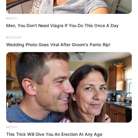
MEDVI
Men, You Don't Need Viagra If You Do This Once A Day
BUZZDAY
Wedding Photo Goes Viral After Groom's Pants Rip!
--ad5
§2º Para fins de cômputo do tempo de contribuição e de
efetivo exercício da atividade
de que trata o inciso II do caput
deste artigo, deve-se considerar o período em que o agente
comunitário de saúde ou o agente de combate às endemias estiver
afastado em razão do desempenho de mandato classista da
categoria, assim como o tempo laborado na condição de
readaptado, desde que a readaptação tenha decorrido de acidente
de trabalho, de doença profissional ou de doença do trabalho.
MEDVI
§3º Os proventos das aposentadorias
concedidas nos termos do
This Trick Will Give You An Erection At Any Age
disposto neste artigo observarão a integralidade, correspondendo à