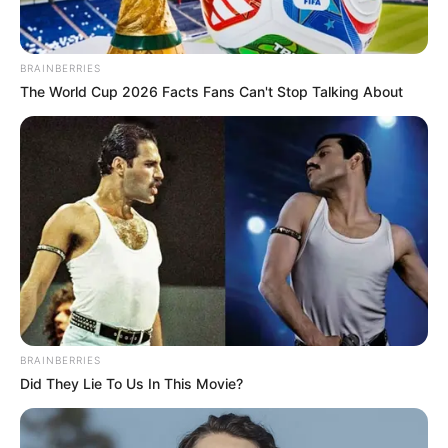
§1º deste artigo será de 57 (cinquenta e sete) anos, se
mulher, e 60 (sessenta) anos, se homem, para o agente
comunitário de saúde e o agente de combate às endemias
BRAINBERRIES
que comprovem o mínimo de 25 (vinte e cinco) anos de
The World Cup 2026 Facts Fans Can't Stop Talking About
tempo de contribuição e de efetivo exercício na respectiva
atividade.
Art. 198.
IV – atuação obrigatória e permanente de agentes
comunitários de saúde e de agentes de combate às
endemias, cuja atividade é essencial ao sistema único de
saúde e exclusiva de profissionais legalmente habilitados;
--
BRAINBERRIES
Did They Lie To Us In This Movie?