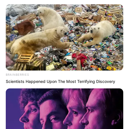
BRAINBERRIES
Scientists Happened Upon The Most Terrifying Discovery
HOME
Home
>
Aposentadoria
>
desprecarização
>
FNARAS
>
Notícia
>
Em tramitação no Senado: Conheça o texto completo da PEC 14.