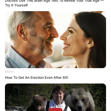
Doctors Use This Brain Age Test To Reveal Your True Age —
Try It Yourself
MEDVI
How To Get An Erection Even After 60!
-ad6