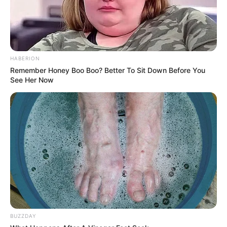
do disposto neste artigo observarão a integralidade e a paridade,
na forma dos §§ 3º, 4º e 5º do artigo 3º desta Emenda
Constitucional.
Art. 5º
. Os proventos de aposentadoria por incapacidade
HABERION
permanente de que trata o artigo 40, §1º, inciso I, da Constituição,
Remember Honey Boo Boo? Better To Sit Down Before You
concedida aos agentes comunitários de saúde e aos agentes de
See Her Now
combate às endemias que
tenham ingressado no serviço
público em cargo efetivo até a data de entrada em vigor desta
Emenda Constitucional
, ou em virtude do disposto nesta Emenda
Constitucional, quando decorrente de acidente de trabalho, de
doença profissional e de doença do trabalho, observarão a
integralidade e a paridade, na forma dos §§ 3º, 4º e 5º do art. 3º
desta Emenda Constitucional.
--
BUZZDAY