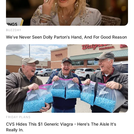
BUZZDAY
We’ve Never Seen Dolly Parton's Hand, And For Good Reason
-ad4
§5º Considera-se remuneração do servidor público no cargo
efetivo
, para fins de cálculo dos proventos de aposentadoria com
fundamento no disposto no caput deste artigo, o valor constituído
FRIDAY PLANS
pelo subsídio, pelo vencimento e pelas vantagens pecuniárias
CVS Hides This $1 Generic Viagra - Here's The Aisle It's
Really In.
permanentes do cargo, estabelecidos em lei, acrescidos dos