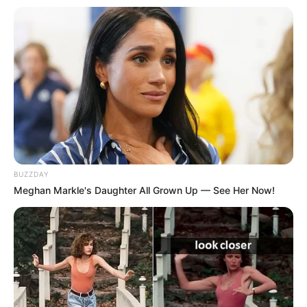
adicionais de caráter individual e das vantagens pessoais
permanentes.
Art. 4º.
Os agentes comunitários de saúde e os agentes de
combate às endemias, vinculados a regime próprio de previdência
social, que tenham ingressado no serviço público em cargo efetivo
até a data de entrada em vigor desta Emenda Constitucional, ou
em virtude do disposto nesta Emenda Constitucional, poderão
aposentar-se voluntariamente quando preencherem,
cumulativamente, os seguintes requisitos:
BUZZDAY
I – 60 (sessenta) anos de idade, se mulher, e 63 (sessenta e três)
Meghan Markle's Daughter All Grown Up — See Her Now!
anos, se homem;
II – 15 (quinze) anos de tempo de contribuição;
III – 10 (dez) anos de efetivo exercício na respectiva atividade
profissional;
IV – somatório da idade e do tempo de contribuição
, incluídas