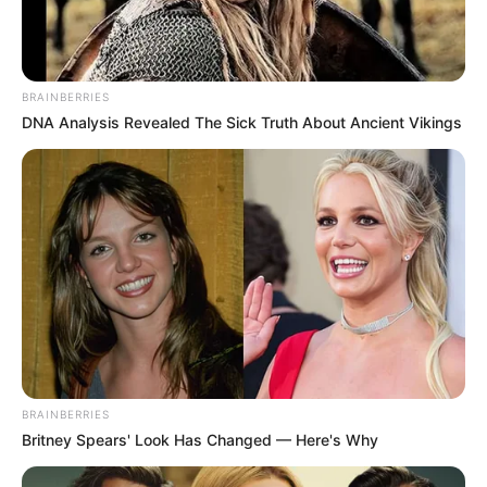
Em tramitação no Senado: Conheça o texto completo da PEC
14.
Publicado
no
JASB
em 09.outubro.2025.
Atualizado
em
19
.
maio.2026.
BRAINBERRIES
DNA Analysis Revealed The Sick Truth About Ancient Vikings
| Segue cópia na íntegra do texto da PEC
WhatsApp: Rede do JASB
14/2021, proposta que estabelecerá uma série de benefícios para
os
Agentes Comunitários de Saúde e Agentes de Combate às
Endemias de todo o Brasil.
--
BRAINBERRIES
-ad3
Britney Spears' Look Has Changed — Here's Why
SUBSTITUTIVO À PROPOSTA DE EMENDA À CONSTITUIÇÃO
No 14, DE 2021