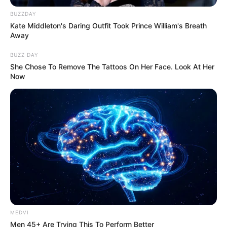
deste artigo.
BUZZDAY
Kate Middleton's Daring Outfit Took Prince William's Breath
§1º A idade e o tempo de contribuição serão apurados em dias
Away
para o cálculo do somatório de pontos a que se refere o inciso IV
do caput deste artigo.
BUZZ DAY
--
She Chose To Remove The Tattoos On Her Face. Look At Her
Now
MEDVI
Men 45+ Are Trying This To Perform Better