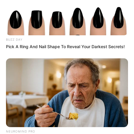
d) se mulher, 57 anos de idade, e se homem, 60 anos de idade, a
partir de 01 de janeiro de 2041;
II – 25 (vinte e cinco) anos de tempo de contribuição
e de
efetivo exercício na respectiva atividade.
BUZZ DAY
Pick A Ring And Nail Shape To Reveal Your Darkest Secrets!
§1º As idades mínimas previstas no inciso I do caput
serão
reduzidas em 1 (um) ano para cada ano de contribuição e de
efetivo exercício da atividade que exceder os 25 (vinte e cinco)
anos, observado o limite máximo de 5 (cinco) anos.
--
NEUROMIND PRO