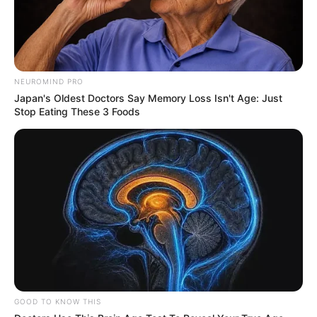
§2º A comprovação da participação no processo seletivo de que
trata o §1º será feita mediante apresentação de documentação
idônea ou, no caso de ausência desta, por certificação de comissão
especial instituída pelo gestor local do sistema único de saúde,
NEUROMIND PRO
observados os princípios da legalidade, impessoalidade,
Japan's Oldest Doctors Say Memory Loss Isn't Age: Just
publicidade, moralidade e eficiência, na forma da lei.
Stop Eating These 3 Foods
§3º Os entes federativos deverão efetivar o
disposto neste artigo
até 31 de dezembro de 2028
.
Art. 13
. As regras constitucionais aplicáveis aos agentes
comunitários de saúde e aos agentes de combate às endemias
estendem-se aos agentes indígenas de saneamento e aos agentes
indígenas de saúde.
Art. 14
. Esta Emenda Constitucional entra em vigor na data de sua
publicação.
--
GOOD TO KNOW THIS