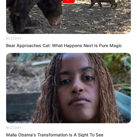
incapacidade permanente, quando decorrente de acidente de
trabalho, de doença profissional e de doença do trabalho, benefício
extraordinário, a ser pago pela União, correspondente à diferença
entre a totalidade da remuneração do
servidor público no cargo
efetivo em que se der a aposentadoria
, observado o disposto no
BUZZDAY
§1º deste artigo, reajustada na mesma proporção e na mesma
Bear Approaches Cat: What Happens Next Is Pure Magic
data, sempre que se modificar a remuneração dos servidores em
atividade, estendidos quaisquer benefícios ou vantagens
posteriormente concedidos aos servidores em atividade, inclusive
quando decorrentes da transformação ou reclassificação do cargo
ou função em que se deu a aposentadoria, e os proventos da
aposentadoria concedida no
Regime Geral de Previdência Social
,
de modo a assegurar a integralidade e paridade.
§1º Considera-se remuneração do servidor público no cargo
efetivo
, para fins de cálculo dos proventos de aposentadoria com
fundamento no disposto no caput deste artigo, o valor constituído
pelo subsídio, pelo vencimento e pelas vantagens pecuniárias
BUZZDAY
permanentes do cargo, estabelecidos em lei, acrescidos dos
Malia Obama's Transformation Is A Sight To See