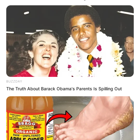
adicionais de caráter individual e das vantagens pessoais
permanentes.
--
-ad8
§2º O disposto neste artigo se aplica aos
agentes comunitários
BUZZDAY
de saúde e aos agentes de combate às endemias
que não
The Truth About Barack Obama's Parents Is Spilling Out
ocupem cargo efetivo até a efetivação do disposto no
art. 12 desta
Emenda Constitucional
.
Art. 9º
. Fica assegurado, aos agentes comunitários de saúde e aos
agentes de combate às endemias aposentados até a data de
promulgação desta Emenda Constitucional, na forma da lei, o
direito: