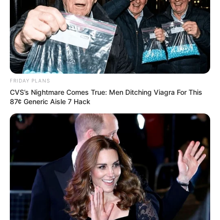
de trabalho, de doença profissional ou de doença do trabalho.
Art. 7º. Os agentes comunitários de saúde e os agentes de
combate às endemias
, filiados ao regime geral de previdência
social, que tenham ingressado na atividade até a data de entrada
em vigor desta
Emenda Constitucional
poderão aposentar-se
quando preencherem, cumulativamente, os seguintes requisitos:
FRIDAY PLANS
CVS’s Nightmare Comes True: Men Ditching Viagra For This
I – 60 (sessenta) anos de idade, se mulher, e 63 (sessenta e três)
87¢ Generic Aisle 7 Hack
anos, se homem;
II – 15 (quinze) anos de tempo de contribuição;
III – 10 (dez) anos de efetivo exercício na respectiva atividade
profissional;
IV – somatório da idade e do tempo de contribuição, incluídas as
frações, equivalente a 83 (oitenta e três) pontos, se mulher, e 86
(oitenta e seis) pontos, se homem, observado o disposto no §1º