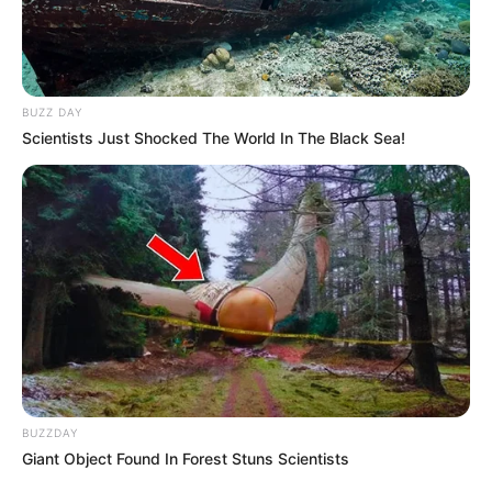
Art. 11
. A União fornecerá recursos ao
Fundo do Regime Geral de
Previdência Social de que trata o art. 250 da Constituição
Federal
para compensar o aumento de despesas decorrente das
BUZZ DAY
aposentadorias concedidas com fundamento nos arts. 6º e 7º desta
Scientists Just Shocked The World In The Black Sea!
Emenda Constitucional.
Art. 12
. Os agentes comunitários de saúde e os agentes de
combate às endemias de que trata o
§4º do art. 198 da
Constituição Federal
que, a qualquer título, na data de
promulgação desta Emenda Constitucional, estejam vinculados ao
sistema único de saúde, na atenção básica ou na vigilância
epidemiológica e ambiental, sob vínculo temporário, indireto ou
precário deverão ser admitidos pelo respectivo ente federativo,
aplicando-se a estes o mesmo regime jurídico aplicável aos
servidores ocupantes de cargo efetivo.
-
BUZZDAY
Giant Object Found In Forest Stuns Scientists