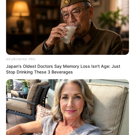
II – 25 (vinte e cinco) anos de tempo de contribuição
e de
efetivo exercício na respectiva atividade.
§1º As idades mínimas previstas no inciso I do caput serão
reduzidas em 1 (um) ano
para cada ano de contribuição e de
efetivo exercício da atividade que exceder os 25 (vinte e cinco)
anos, observado o limite máximo de 5 (cinco) anos.
--
NEUROMIND PRO
Japan's Oldest Doctors Say Memory Loss Isn't Age: Just
Stop Drinking These 3 Beverages