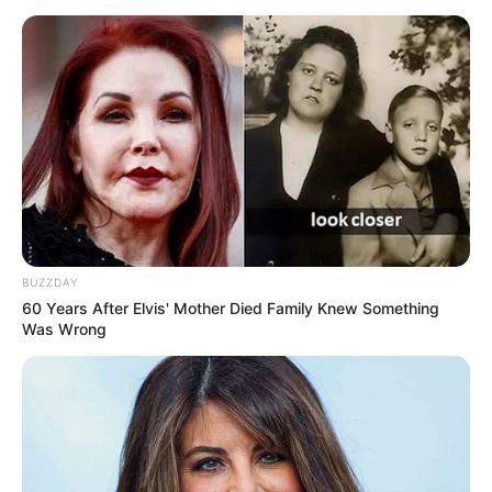
A cidade de Quatis amanheceu em luto com a notícia do
falecimento da
Agente Comunitária de Saúde Maria Cristina
,
servidora dedicada que atuou por
mais de uma década
no
município.
Veja as mensagens de despedida, mais abaixo.
Maria Cristina Duque de Paiva ingressou na Prefeitura de
Quatis em 2014
, onde atuou como Agente Comunitária de Saúde
junto à Equipe de Saúde da Família – ESF IV, da Unidade de
Saúde Conselheira Neuza Pacheco, no bairro Polastri.
Leia a
matéria completa, aqui
.
-
BUZZDAY
60 Years After Elvis' Mother Died Family Knew Something
Was Wrong