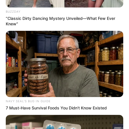
BUZZDAY
“Classic Dirty Dancing Mystery Unveiled—What Few Ever
Knew"
-G
*********************************************
Nota de Pesar | Lauro de Freitas perde o ACS Hamilton Santos
Silva, o Zirig.
NAVY SEAL'S BUG IN GUIDE
7 Must-Have Survival Foods You Didn't Know Existed