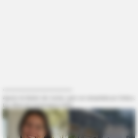
-ad5
*********************************************
Agente de Saúde não resiste, após ser atropelada por ônibus.
Dra. Elane fez homenagem à ACS.