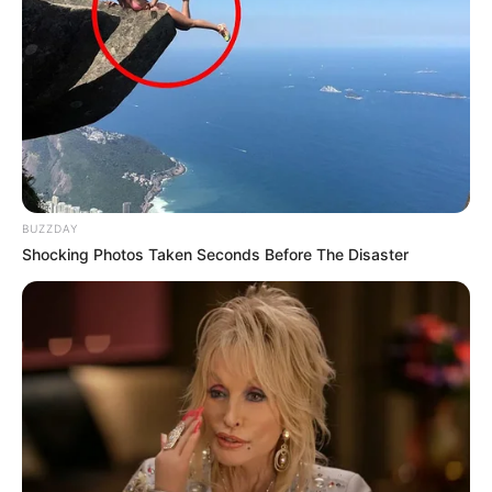
Anderson tinha 7 anos de serviço público. A Fiocruz diz que isso
não é coincidência — e os números explicam por quê
Leia a matéria completa, aqui
.
--
BUZZDAY
Shocking Photos Taken Seconds Before The Disaster