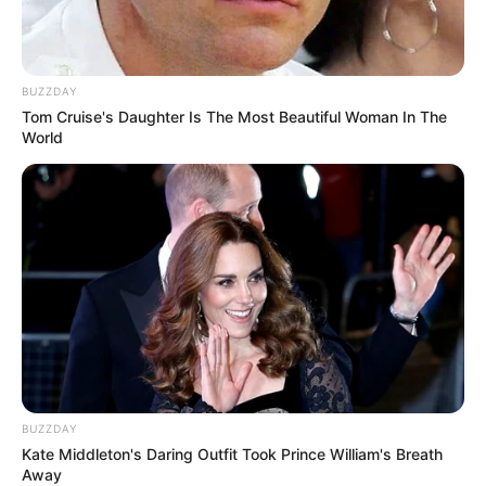
*********************************************
Categoria se despede da Agente de Saúde Maria Cristina.
BUZZDAY
Tom Cruise's Daughter Is The Most Beautiful Woman In The
World
ACS
Maria Cristina Duque de
Paiva.
—
Foto/Reprodução
.
Publicado
no
JASB
em
BUZZDAY
26.dezembro.2025.
Atualizado
em
17.fevereiro.2026.
Kate Middleton's Daring Outfit Took Prince William's Breath
Away