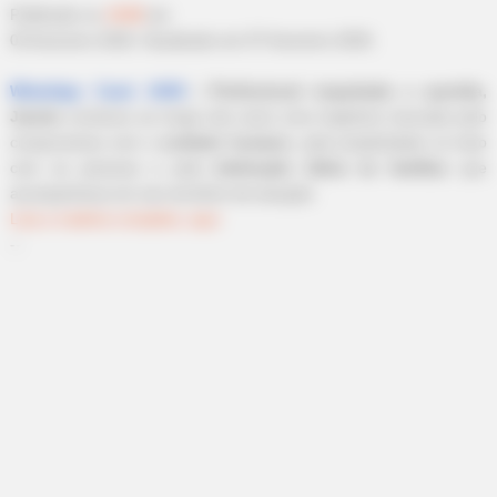
David Muir's New Partner, Whom You'll Easily Recognize
Publicado
no
JASB
em
03.fevereiro.2026.
Atualizado
em
07.fevereiro.2026.
|
Profissional respeitada e querida,
WhatsApp: Canal JASB
Janete
construiu ao longo dos anos uma trajetória marcada pelo
compromisso com o
cuidado humano
, pela simplicidade no trato
com as pessoas e pela
dedicação diária às famílias
que
acompanhava em seu território de atuação.
Leia a matéria completa, aqui
.
--
HABERION
William & Kate Didn't Know They Were Being Recorded