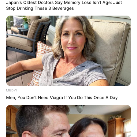
Japan's Oldest Doctors Say Memory Loss Isn't Age: Just
Stop Drinking These 3 Beverages
Homenagem aos queridos Agentes de Saúde que partiram
deixando saudades.
Publicado
no
JASB
em
17.junho.2026.
Atuali
zado
em
20
.junho.2026.
| Esta é
uma homenagem que fazemos
WhatsApp: Rede do JASB
aos familiares, amigos e colegas de cada
Agentes Comunitários
de Saúde e Agentes de Combate às Endemias que partiram, nos
deixando a saudade e o carinho, além das lembranças do legado
que construíram ao longo de suas vidas. Em cada matéria, há a
expressão sincera do amor que é nutrido por cada um destes
queridos.
MEDVI
--
Men, You Don't Need Viagra If You Do This Once A Day