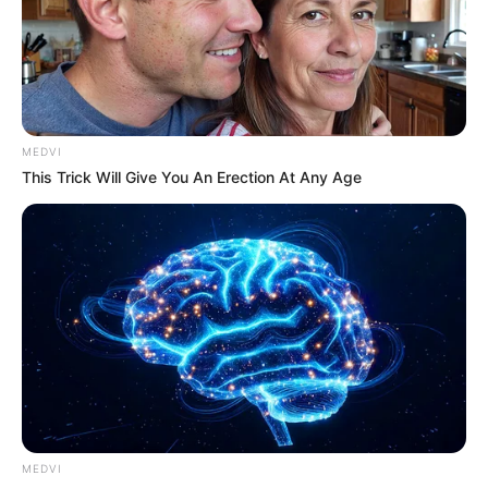
-ad3
*********************************************
Violência extrema contra Agente de Saúde: a categoria em
todo o Brasil lamenta. Inquérito segue aberto.
MEDVI
This Trick Will Give You An Erection At Any Age
Agente de saúde é assassinada em Tamandaré; marido
ouvido e liberado, ninguém preso.
—
Foto/Reprodução/Cidade
Alerta
.
MEDVI