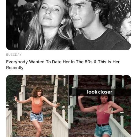
Anderson Ferreira,
Agente Comunitário de
Saúde
.
—
Foto: JASB
.
BUZZDAY
Publicado
no
JASB
em
09.maio.2026.
Atualizado
em
09.maio.2026.
Everybody Wanted To Date Her In The 80s & This Is Her
Recently
Os
Agente Comunitário de Saúde da comunidade do Ferreirinha,
no município de Ferreira Gomes (AP), se despede do companheiro
de farda Anderson Ferreira.
Leia a matéria completa, aqui
.
-