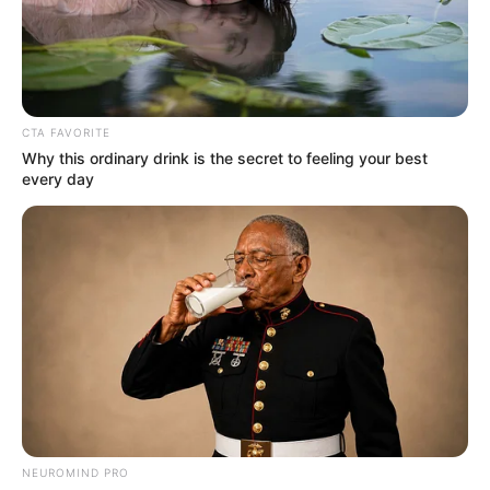
Homenagem aos queridos
Agentes de Saúde que partiram
deixando saudades.
CTA FAVORITE
08:30
Acs e ACE
,
Notícia
,
Óbito
Why this ordinary drink is the secret to feeling your best
every day
Página de homenagem aos ACS e ACE que partiram
NEUROMIND PRO
recentemente
.
—
Foto:
JASB
.