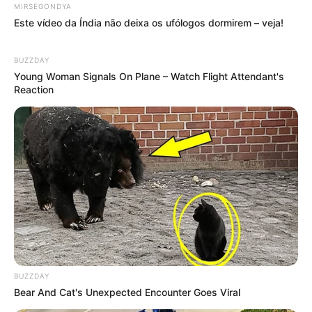
MIRSEGONDYA
Este vídeo da Índia não deixa os ufólogos dormirem – veja!
Servidor público há mais de 20 anos
, Thiago atuava como
Agente de Combate às Endemias –
Educador em Saúde
, sendo
BUZZDAY
reconhecido pela dedicação às
ações de promoção da saúde
no
Young Woman Signals On Plane – Watch Flight Attendant's
município.
Leia a matéria completa, aqui
.
Reaction
--
-ad3
*********************************************
Categoria
lamenta "partida" de Agente Antônio Régis e
destaca legado na Saúde Pública.
BUZZDAY
Bear And Cat's Unexpected Encounter Goes Viral