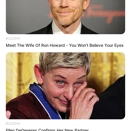
-ad3
BUZZDAY
*********************************************
Meet The Wife Of Ron Howard - You Won't Believe Your Eyes
Óbito de Agente de Endemias causa comoção em Queimadas
e reforça pedido por investigação.
BUZZDAY
Ellen DeGeneres Confirms Her New Partner