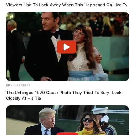
--
Viewers Had To Look Away When This Happened On Live Tv
-ad52
*********************************************
Categoria lamenta óbito do Agente Thiago de Oliveira.
BRAINBERRIES
The Unhinged 1970 Oscar Photo They Tried To Bury: Look
Closely At His Tie