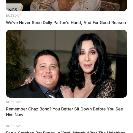
BUZZDAY
We’ve Never Seen Dolly Parton's Hand, And For Good Reason
-ad7
*********************************************
Agente de Saúde não resiste após acidente durante
deslocamento para campanha de vacinação.
BUZZDAY
Remember Chaz Bono? You Better Sit Down Before You See
Him Now
BUZZDAY
Agente de Saúde Sandra Maria, um acidente mudou a
Eagle Catches Pet Bunny In Yard -Watch What The Neighbor