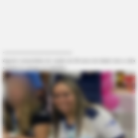
HABERION
6 Movie Moments That Were Almost Too Hot To Show
-ad4
*********************************************
Agente comunitária de saúde de 25 anos de idade tem a vida
ceifada ao chegar no trabalho.
TENFACTORIALROCKS
15 Embarrassing Beach Photos That Are So Bad They're