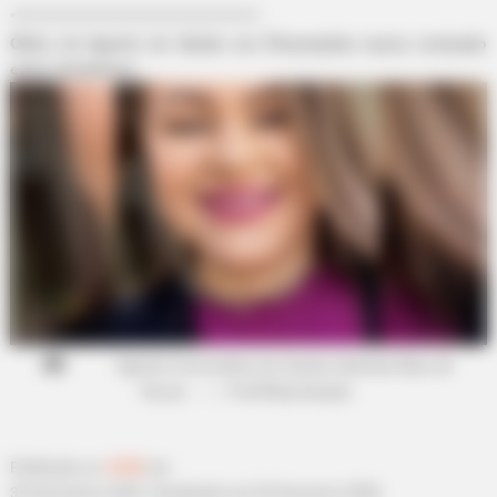
*********************************************
Óbito de Agente de Saúde em Piracanjuba causa comoção
entre moradores.
Agente Comunitária de Saúde Gabriela Elias de
Souza.
—
Foto/Reprodução
.
Publicado
no
JASB
em
30.dezembro.2025.
Atualizado
em
02.fevereiro.2026.