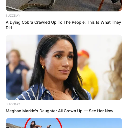
BUZZDAY
A Dying Cobra Crawled Up To The People: This Is What They
Did
Anderson dos Santos Soares,
Agente Comunitário de
Saúde
.
—
Foto: JASB
.
Publicado
no
JASB
em 24
.abril.2026.
Atualizado
em
25.abril.2026.
A morte do Agente Comunitário de Saúde Anderson dos Santos
BUZZDAY
Soares, confirmada pela Secretaria de Saúde de Campinas na
Meghan Markle's Daughter All Grown Up — See Her Now!
manhã de 23 de abril de 2026. Confira mais informações.