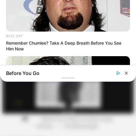
-ad3
*********************************************
Jacareacanga se despede da ACS Janete Cardoso, referência
BUZZ DAY
de dedicação e humanidade na saúde pública
Remember Chumlee? Take A Deep Breath Before You See
Him Now
Before You Go
Agente Comunitária de Saúde Janete
Cardoso.
—
Foto/Reprodução
.
BUZZ DAY