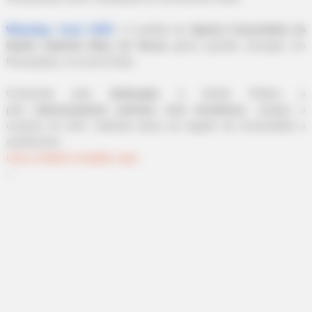
|
A partida de
Agente Comunitária de
WhatsApp: Canal JASB
Saúde Gabriela Elias
de Souza
gerou grande comoção em
Piracanjuba, no sul de Goiás.
Conhecida pela
dedicação
à Saúde Pública e
pelo
relacionamento próximo com moradores
, colegas e
usuários do SUS, Gabriela deixa um legado de humanidade e
acolhimento.
Leia a matéria completa, aqui
.
--