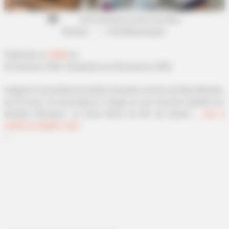
Good
ACS
Amanda Loureiro da Silva
Mendes
.
—
Foto/Reprodução
.
Publicado
no
JASB
em
04.fevereiro.2026.
Atualizado
em
06.fevereiro.2026.
A Agente Comunitária de Saúde Amanda Loureiro da Silva Mendes,
de 25 anos, foi executada ao chegar ao seu local de trabalho em
Quintino Bocaiúva, na Zona Norte do Rio de Janeiro.
Leia a
matéria completa, aqui
.
--
INSTANTHUB
Princess Charlotte Is Nearly Unrecognizable In New Photos
-ad3