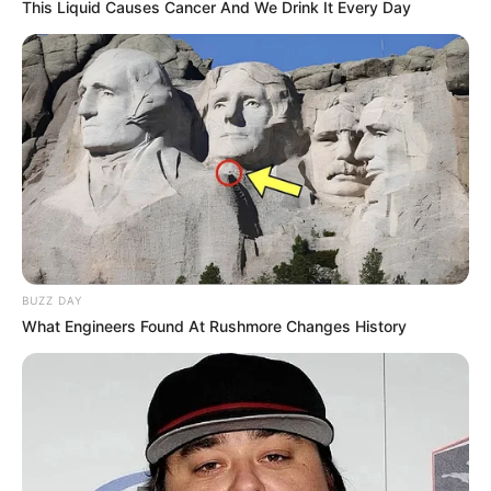
This Liquid Causes Cancer And We Drink It Every Day
ACS Cacilda Aparecida Gonçalves
Silva.
—
Foto/Reprodução/Arquivo Pessoal
.
Publicado
no
JASB
em
08.janeiro.2026.
Atualizado
em
07.fevereiro.2026.
Os Agentes de Saúde de Montes Claros (MG) vivem dias de
comoção com a despedida repentina de Cacilda Aparecida.
Veja as
mensagens dos amigos, no final desta homenagem.
BUZZ DAY
A perda repentina mobilizou colegas, amigos e a comunidade
What Engineers Found At Rushmore Changes History
atendida por seu trabalho diário.
Leia a matéria completa, aqui
.
--