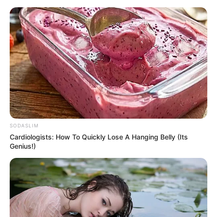
SODASLIM
Cardiologists: How To Quickly Lose A Hanging Belly (Its
Genius!)
HOME
Home
>
Acs e ACE
>
Notícia
>
Óbito
>
Homenagem aos
queridos Agentes de Saúde que partiram deixando saudades.