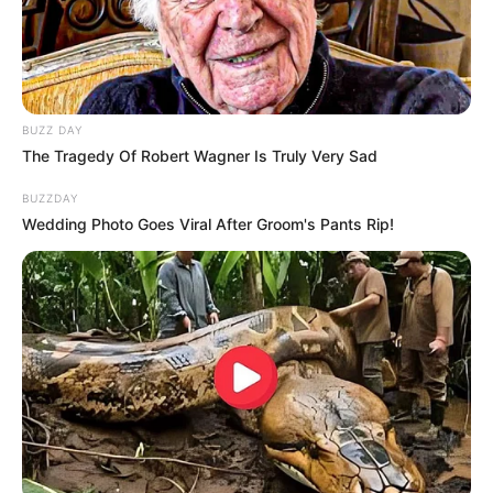
-ad52
*********************************************
Última agenda oficial antecedeu desaparecimento de ex
BUZZ DAY
Agente de Saúde encontrado morto na Bahia.
The Tragedy Of Robert Wagner Is Truly Very Sad
BUZZDAY
Wedding Photo Goes Viral After Groom's Pants Rip!
Valmir Palma, ex - Agente de Saúde.
—
Foto: JASB
.