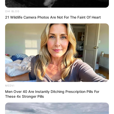
OHI BLOG
21 Wildlife Camera Photos Are Not For The Faint Of Heart
MEDVI
--ad5
Men Over 40 Are Instantly Ditching Prescription Pills For
🏛️ Vitória expressiva na Câmara dos Deputados
These 4x Stronger Pills
O resultado foi considerado histórico:
446 votos a favor e 20
contrários no primeiro turno
, e
426 votos a favor e apenas 10