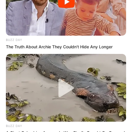
BUZZ DAY
The Truth About Archie They Couldn't Hide Any Longer
SHARE THIS
Share it
Tweet
Share it
Pin it
BUZZ DAY