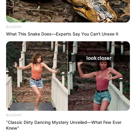
BUZZDAY
What This Snake Does—Experts Say You Can't Unsee It
BUZZDAY
“Classic Dirty Dancing Mystery Unveiled—What Few Ever
Knew"