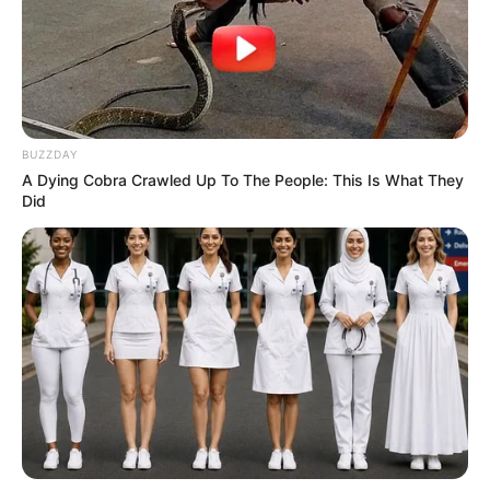
BUZZDAY
A Dying Cobra Crawled Up To The People: This Is What They
Did