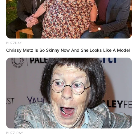
BUZZDAY
Chrissy Metz Is So Skinny Now And She Looks Like A Model
BUZZ DAY