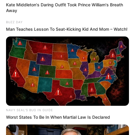
DESTAQUES DA SEMANA
Kate Middleton's Daring Outfit Took Prince William's Breath
Away
Agente de Saúde é indiciada por falsificar
visitas que nunca aconteceram.
BUZZ DAY
Man Teaches Lesson To Seat-Kicking Kid And Mom – Watch!
Câmara dos Deputados: anuênios, triênios,
quinquênios, sexta-parte e licenças-prêmio
entram no debate.
Motos e bicicletas para ACS e ACE: veja o
passo a passo para conseguir o benefício.
FNARAS em Brasília: Senado pode
promulgar PEC 14 em semana de
mobilização.
NAVY SEAL'S BUG IN GUIDE
Worst States To Be In When Martial Law Is Declared
Presidente Kennedy (ES) abre processo
seletivo para Agentes de Saúde e de