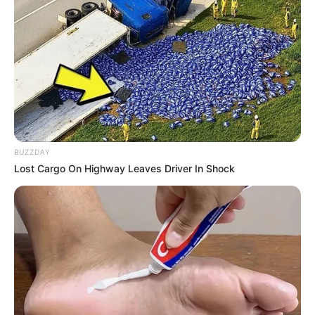
✳️
Entretenimento: Os melhores doramas
✳️
Câmara: aprovação da PEC 14 em 2 votações
✳️
ACS/ACE: Tribunal decide: Valor da Insalubridade
.
👩‍⚕️ Reconhecimento e valorização
A aprovação da
PEC na Câmara foi celebrada como um ato de
justiça
e reconhecimento ao papel fundamental dos agentes no
Sistema Único de Saúde (SUS).
--
BUZZDAY
Lost Cargo On Highway Leaves Driver In Shock
-ad3
Deputados de diferentes partidos destacaram que
a medida
valoriza profissionais que atuam diretamente na prevenção de