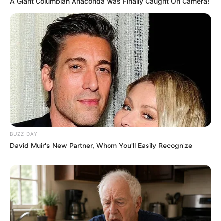
A Giant Columbian Anaconda Was Finally Caught On Camera!
PUBLICAÇÕES RELACIONADAS
Senado
PUBLICAÇÃO RECENTE
PRÓXIMA MATÉRIA
Caixa de lanchonete salva
BRASÍLIA - 3 Propostas
médica e vira exemplo de
avançaram: 30 horas
solidariedade.
semanais, Incentivo Financeiro
e PEC 14.
FAÇA O SEU COMENTÁRIO AQUI!
BUZZ DAY
David Muir's New Partner, Whom You'll Easily Recognize
FALE CONOSCO
Nome
E-mail
*