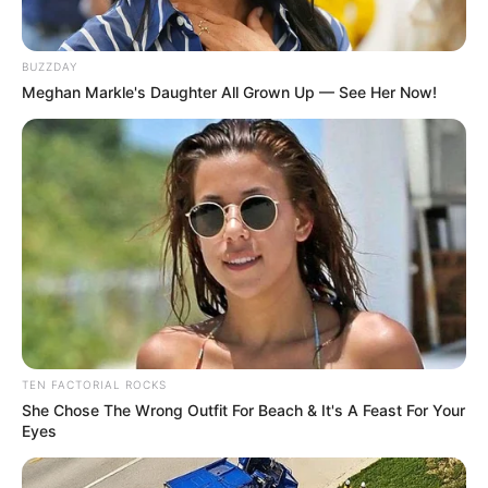
BUZZDAY
Meghan Markle's Daughter All Grown Up — See Her Now!
-G
A proposta também
proíbe contratações temporárias ou
terceirizadas
, exceto em situações de emergência em saúde
pública, e
determina a efetivação de vínculos precários até
2028
, desde que tenham sido precedidos de processo seletivo
público.
A PEC 14 também estende os benefícios a
agentes indígenas de
TEN FACTORIAL ROCKS
saúde
(AIS) e de
saneamento
(Aisan).
She Chose The Wrong Outfit For Beach & It's A Feast For Your
Eyes
VEJA TAMBÉM
:
✳️
Quantas visitas o ACS deve realizar?