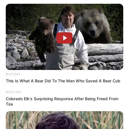
Senadores irão votar em 2 turnos: Aposentadoria Justa e
Desprecarização.
PEC 14 | Senadores irão votar em 2
turnos: Aposentadoria Justa e
Desprecarização.
01:00
Aposentadoria
,
desprecarização
,
Senado
BUZZDAY
This Is What A Bear Did To The Man Who Saved A Bear Cub
BUZZ DAY
Colorado Elk's Surprising Response After Being Freed From
Tire