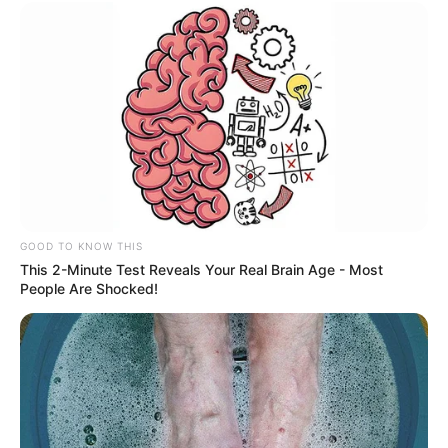
GOOD TO KNOW THIS
This 2-Minute Test Reveals Your Real Brain Age - Most
People Are Shocked!
-ad4
A mobilização da categoria e o apoio político conquistado
até
aqui indicam que a proposta tem grandes chances de ser aprovada
com larga vantagem, coroando anos de luta dos agentes
comunitários de saúde e de combate às endemias por
reconhecimento e justiça.