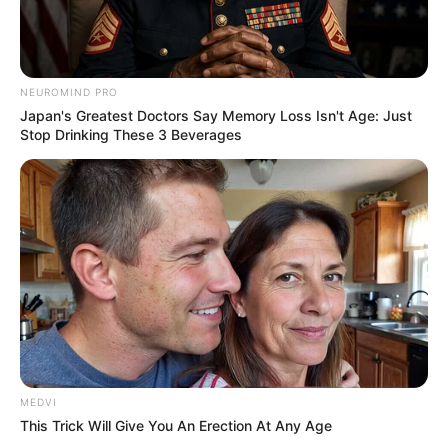
Votação da PEC 14 no Senado garantirá a maior das
conquistas histórica da categoria
.
—
Foto/Reprodução/Senado
.
NEUROMIND PRO
Japan's Greatest Doctors Say Memory Loss Isn't Age: Just
A aprovação no Senado consolidará definitivamente os
direitos
Stop Drinking These 3 Beverages
previdenciários e trabalhistas dos ACS e ACE
, garantindo
aposentadoria especial, estabilidade e valorização profissional. A
promulgação marcará uma das maiores
conquistas da história
da categoria no Brasil
.
🙌 Um passo decisivo para a categoria
A tramitação da PEC 14 já é considerada uma vitória
expressiva
, mas o Senado será o palco do próximo e decisivo
capítulo.
--
MEDVI
This Trick Will Give You An Erection At Any Age