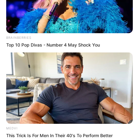
BRAINBERRIES
Top 10 Pop Divas - Number 4 May Shock You
MEDVI
This Trick Is For Men In Their 40's To Perform Better
Home
>
Aposentadoria
>
desprecarização
>
Senado
>
PEC 14 |