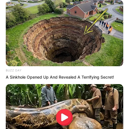
BUZZ DAY
A Sinkhole Opened Up And Revealed A Terrifying Secret!
-ad9
O jornalismo do JASB.com.br precisa de você para continuar
marcando ponto na vida dos ACS e ACE.
Compartilhe as nossas
notícias em suas redes sociais!