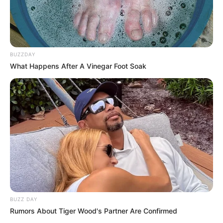
Matérias Bônus
:
🧊
Recupere as Famílias desaparecidas no e-SUS
.
🧊
Incentivo Financeiro: Plano de ação para Receber
.
🧊
8ª Parcela do Financiamento ACE 2025 é Liberada
.
BUZZDAY
What Happens After A Vinegar Foot Soak
Fonte:
JASB - Jornal dos Agentes de Saúde do Brasil
-
www.jasb.com.br.
Edição Geral: JASB.
Encaminhamento de denúncia ao JASB:
Acesse aqui
.
--
BUZZ DAY
Rumors About Tiger Wood's Partner Are Confirmed