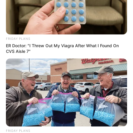
🎬 Tom sóbrio e narrativa contida
Embora traga elementos comuns aos k-dramas — doença grave,
romance e mal-entendidos —,
a série evita o melodrama
excessivo
.
--
FRIDAY PLANS
ER Doctor: "I Threw Out My Viagra After What I Found On
CVS Aisle 7"
-ad52
O ritmo é deliberadamente mais lento,
privilegiando diálogos
e
desenvolvimento de personagens. Segundo o diretor, a intenção foi
“
contar uma história sensível sem exagerar na emoção
”.
📺 Disponibilidade e classificação
FRIDAY PLANS