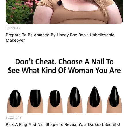
BUZZDAY
Prepare To Be Amazed By Honey Boo Boo's Unbelievable
Makeover
-ad4
🎭 Atuações que sustentam a emoção
BUZZ DAY
Pick A Ring And Nail Shape To Reveal Your Darkest Secrets!
Kim Go-eun transmite a angústia
de quem equilibra a rotina