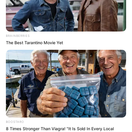
BRAINBERRIES
The Best Tarantino Movie Yet
BOOSTARO
8 Times Stronger Than Viagra! "It Is Sold In Every Local
Home
>
Dorama
>
Entretenimento
>
Notícia
>
Netflix - ‘Eu, Você