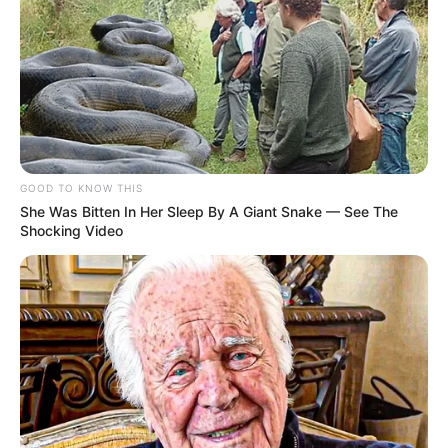
-ad9
O jornalismo do JASB.com.br precisa de você para continuar
marcando ponto na vida dos ACS e ACE.
Compartilhe as nossas
notícias em suas redes sociais!
GOOD TO KNOW THIS
She Was Bitten In Her Sleep By A Giant Snake — See The
Shocking Video