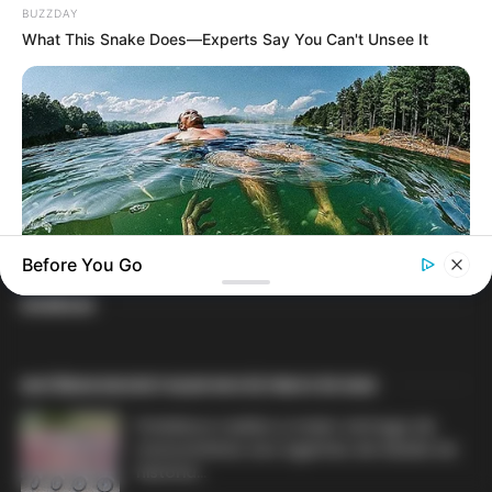
elétricas, barcos, celulares e aplicativo...
BUZZDAY
What This Snake Does—Experts Say You Can't Unsee It
PEC 14 avança no Senado e cumpre
sessões de discussão; Aposentadoria
Especial...
Before You Go
DIVERSAS
HABERION
The Dark Truth About How Lake Lanier In The Was Created
MATÉRIAS EM DESTAQUE NOS ÚLTIMOS 30 DIAS
Prefeitura realiza a maior entrega de
motocicletas aos Agentes de Saúde da
história...