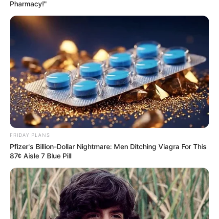
Pharmacy!"
e Toda Uma Vida’: dorama sul-coreano aborda amizade.
Netflix - ‘Eu, Você e Toda Uma
Vida’: dorama sul-coreano
aborda amizade.
01:00
Dorama
,
Entretenimento
,
Notícia
FRIDAY PLANS
Pfizer's Billion-Dollar Nightmare: Men Ditching Viagra For This
87¢ Aisle 7 Blue Pill
Três amigos e três destinos