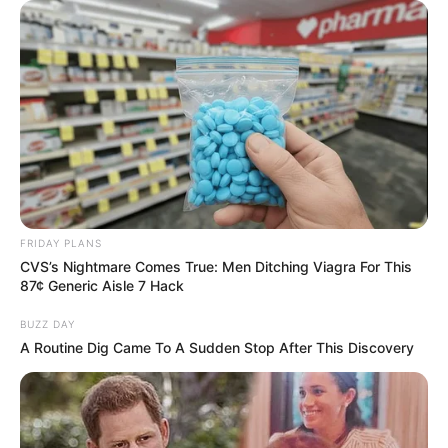
Motos e bicicletas para ACS e ACE: veja o
passo a passo para conseguir o benefício.
Câmara dos Deputados: anuênios, triênios,
quinquênios, sexta-parte e licenças-prêmio
entram no debate.
Presidente Kennedy (ES) abre processo
seletivo para Agentes de Saúde e de
Combate às Endemias.
FRIDAY PLANS
CVS’s Nightmare Comes True: Men Ditching Viagra For This
87¢ Generic Aisle 7 Hack
O que é que os diretores da CONACS foram
fazer na Argentina, durante mobilização em
BUZZ DAY
Brasília?
A Routine Dig Came To A Sudden Stop After This Discovery
Modelo para os Agentes de Saúde:
Denúncia anônima leva MP a investigar
prefeito por irregularidades.