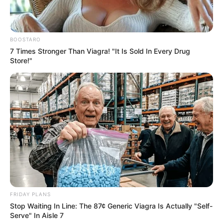
BOOSTARO
7 Times Stronger Than Viagra! "It Is Sold In Every Drug
Store!"
FRIDAY PLANS
Stop Waiting In Line: The 87¢ Generic Viagra Is Actually "Self-
Serve" In Aisle 7