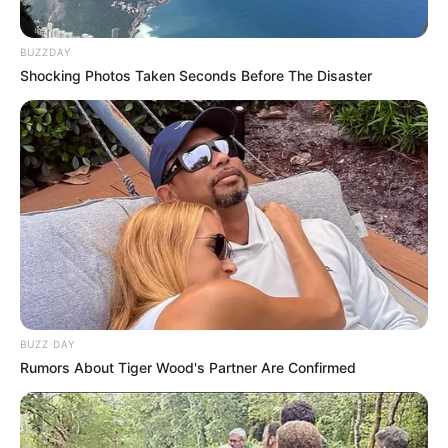
Encaminhamento de denúncia ao JASB:
Acesse aqui
.
--
BUZZDAY
Shocking Photos Taken Seconds Before The Disaster
BUZZ DAY
Rumors About Tiger Wood's Partner Are Confirmed