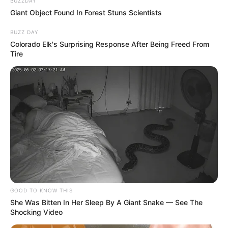
BUZZDAY
Giant Object Found In Forest Stuns Scientists
BUZZ DAY
Colorado Elk's Surprising Response After Being Freed From
Tire
--ad5
🍂 Drama sensível com pano de fundo outonal
Ambientada em cenários que evocam
melancolia e beleza
, a
trama acompanha
Ryu Eun-jung (Kim Go-eun)
, roteirista de
GOOD TO KNOW THIS
She Was Bitten In Her Sleep By A Giant Snake — See The
televisão, e sua amiga de infância
Cheon Sang-yeon (Park Ji-
Shocking Video
hyun)
, que se reencontram após anos de afastamento.