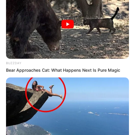
BUZZDAY
Matéria Bônus
:
Bear Approaches Cat: What Happens Next Is Pure Magic
🧊
31 melhores filmes para assistir na Netflix em 2023
Fonte:
JASB - Jornal dos Agentes de Saúde do Brasil
-
www.jasb.com.br.
Edição Geral: JASB.