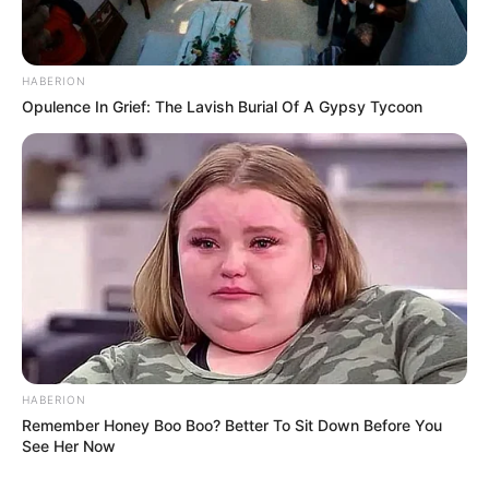
HABERION
BUSCAR
Opulence In Grief: The Lavish Burial Of A Gypsy Tycoon
DESTAQUES
FACEBOOK
DESTAQUES DA SEMANA
HABERION
Agente de Saúde é indiciada por falsificar
Remember Honey Boo Boo? Better To Sit Down Before You
visitas que nunca aconteceram.
See Her Now