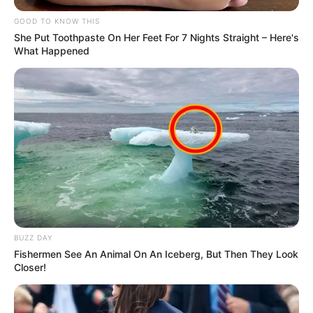
GOOD TO KNOW THIS
She Put Toothpaste On Her Feet For 7 Nights Straight – Here's
What Happened
BUZZ DAY
Fishermen See An Animal On An Iceberg, But Then They Look
Closer!