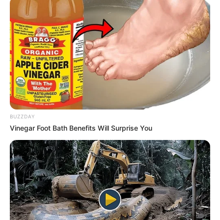
🤝 Reencontro marcado por um dilema Eun-jung e Sang-yeon
cresceram lado a lado, mas seguiram caminhos distintos na vida
adulta.
-
BUZZDAY
Vinegar Foot Bath Benefits Will Surprise You