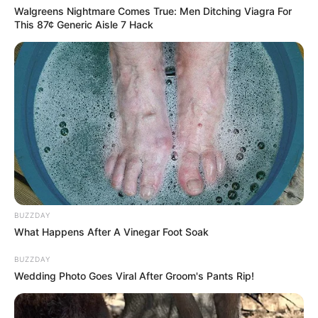
Walgreens Nightmare Comes True: Men Ditching Viagra For
Eu, Você e Toda Uma Vida
está disponível globalmente na Netflix,
This 87¢ Generic Aisle 7 Hack
com episódios semanais de cerca de uma hora.
A classificação
indicativa é de 16 anos
, devido aos temas de eutanásia e doença
terminal.
Trailer oficial | Netflix:
BUZZDAY
What Happens After A Vinegar Foot Soak
BUZZDAY
Wedding Photo Goes Viral After Groom's Pants Rip!