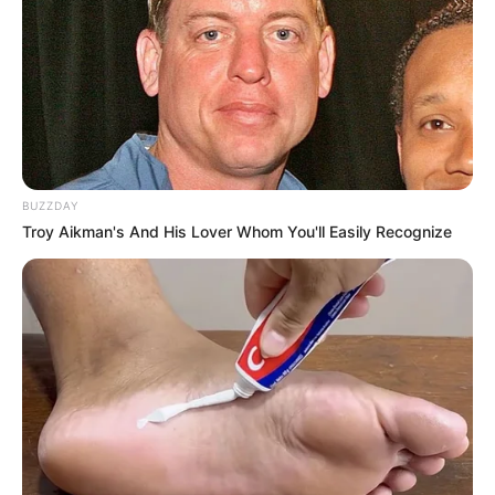
BUZZDAY
Troy Aikman's And His Lover Whom You'll Easily Recognize