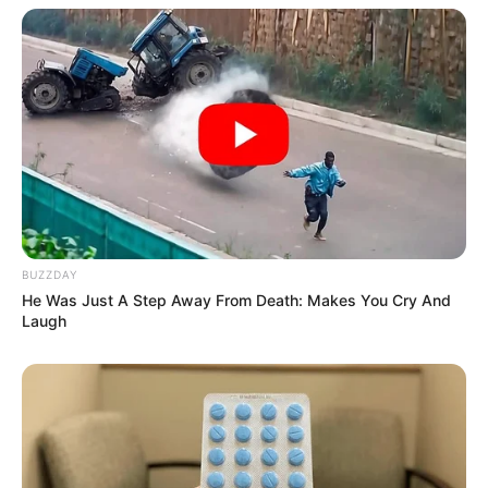
profissional com a iminência de uma perda irreparável.
BUZZDAY
He Was Just A Step Away From Death: Makes You Cry And
Eles se conheceram de forma inesperada e não
Laugh
imaginavam o que estava por vir.
Foto/Reprodução.
—
Park Ji-hyun, por sua vez, entrega uma interpretação que
mescla
fragilidade física e força emocional,
dando profundidade à
personagem. A química entre as atrizes é um dos pontos altos da
produção.