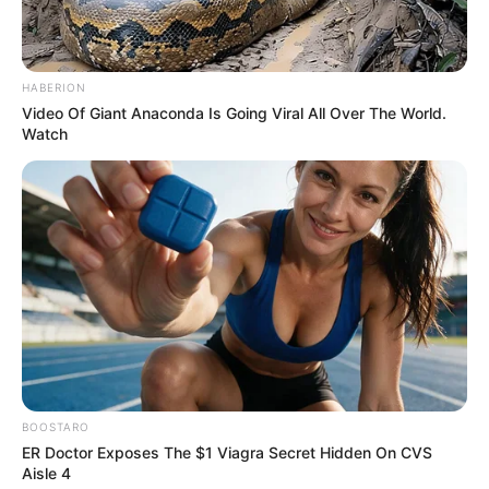
-G
O reencontro acontece em circunstâncias dolorosas
: Sang-
yeon, agora uma produtora de sucesso, enfrenta um câncer
HABERION
terminal e considera a eutanásia.
A revelação coloca Eun-jung
Video Of Giant Anaconda Is Going Viral All Over The World.
diante de uma difícil decisão
— apoiar a amiga em sua escolha
Watch
final ou tentar convencê-la a desistir.
⏳ Narrativa entre passado e presente
A série alterna linhas temporais para mostrar a construção da
amizade
desde a infância, passando por conflitos na adolescência
e pelo distanciamento na vida adulta.
--
BOOSTARO
ER Doctor Exposes The $1 Viagra Secret Hidden On CVS
Aisle 4