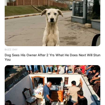
5 doramas na Netflix para fãs
Casos de intoxicação por
de IU após "Se a Vida Te Der
metanol em bebidas
Tangerinas..."
adulteradas sobem para 59
no Brasil.
FAÇA O SEU COMENTÁRIO AQUI!
FALE CONOSCO
BUZZ DAY
Nome
Dog Sees His Owner After 2 Yrs What He Does Next Will Stun
You
E-mail
*
Mensagem
*