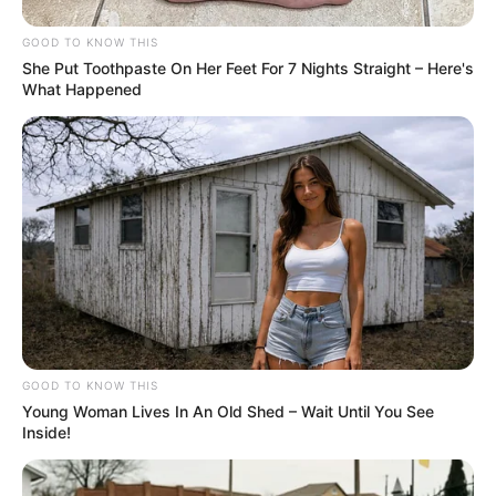
GOOD TO KNOW THIS
She Put Toothpaste On Her Feet For 7 Nights Straight – Here's
What Happened
SHARE THIS
Share it
Tweet
Share it
Pin it
PUBLICAÇÕES RELACIONADAS
GOOD TO KNOW THIS
Young Woman Lives In An Old Shed – Wait Until You See
Notícia
Inside!
PUBLICAÇÃO RECENTE
PRÓXIMA MATÉRIA