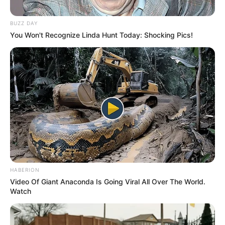
suspensas.
Foto/Reprodução/
Agência Brasil
.
—
BUZZ DAY
Saúde descredencia mais de 9 mil estabelecimentos do
You Won't Recognize Linda Hunt Today: Shocking Pics!
Farmácia Popular
.
Publicado
no
JASB
em
27
.agosto.2025.
Atualizado
em
28
.
agosto.2025.
|
O Ministério da Saúde anunciou o
WhatsApp: Canal JASB
descredenciamento de 9.180 estabelecimentos do Programa
Farmácia Popular por não realizarem a renovação anual
obrigatória do cadastro ou não apresentarem a documentação
exigida.
--
HABERION
Video Of Giant Anaconda Is Going Viral All Over The World.
Watch