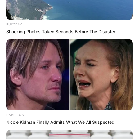
diabetes, asma, rinite, osteoporose, glaucoma e doença de
Parkinson
.
BUZZDAY
Também estão disponíveis
contraceptivos, fraldas geriátricas e
Shocking Photos Taken Seconds Before The Disaster
absorventes
higiênicos em unidades credenciadas.
✳️
WhatsApp: Grupo de Lideranças dos ACS/ACE
-
HABERION
Nicole Kidman Finally Admits What We All Suspected