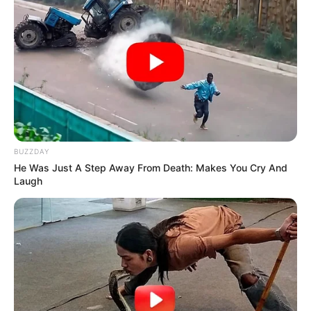
aproximadamente
R$ 8 milhões aos cofres públicos
.
🚫
Bloqueio de solicitações suspeitas
Nos três primeiros meses de 2025,
mais de 12,7 milhões de
tentativas de retirada de medicamentos com indícios de
irregularidade
foram bloqueadas — uma média superior a 140 mil
por dia.
VEJA TAMBÉM
:
BUZZDAY
✳️
PEC 14 e PLP 185: Qual proposta é melhor?
He Was Just A Step Away From Death: Makes You Cry And
✳️
BOMBA: Portaria 7.799 foca no repasses ao ACS
.
Laugh
✳️
Brasil: PL beneficia ACS e ACE em R$ 6.700
.
✳️
Dra. Elane Alves é empossada ACS em cerimônia
.
--