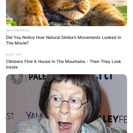
Saúde descredencia mais de 9 mil
estabelecimentos do Farmácia
Popular.
BRAINBERRIES
Did You Notice How Natural Simba’s Movements Looked In
01:00
Brasil
,
Ministério da Saúde
,
Notícia
,
SUS
The Movie?
BUZZ DAY
Climbers Find A House In The Mountains - Then They Look
Inside
Além dos descredenciamentos, cerca de
5 mil
estabelecimentos
tiveram as atividades