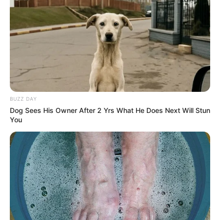
BUZZ DAY
Dog Sees His Owner After 2 Yrs What He Does Next Will Stun
You
--ad5
⚠️ Renovação obrigatória retoma e reduz rede credenciada
A exigência, interrompida desde 2018, foi retomada neste ano.
Apesar da redução, 24 mil unidades seguem credenciadas,
oferecendo gratuitamente 41 itens, entre medicamentos e insumos,
a milhões de brasileiros.