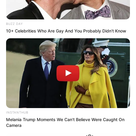
FAÇA O SEU COMENTÁRIO AQUI!
FALE CONOSCO
BUZZ DAY
Nome
10+ Celebrities Who Are Gay And You Probably Didn't Know
E-mail
*
Mensagem
*
INSTANTHUB
Melania Trump Moments We Can't Believe Were Caught On
BUSCAR
Camera