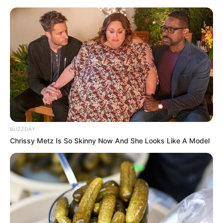
BUZZDAY
Chrissy Metz Is So Skinny Now And She Looks Like A Model