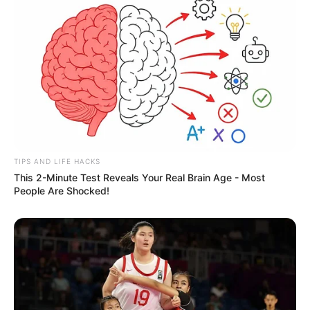
DESTAQUES
FACEBOOK
DESTAQUES DA SEMANA
Motos e bicicletas para ACS e ACE: veja o
TIPS AND LIFE HACKS
passo a passo para conseguir o benefício.
This 2-Minute Test Reveals Your Real Brain Age - Most
People Are Shocked!
Agente de Saúde é indiciada por falsificar
visitas que nunca aconteceram.
Câmara dos Deputados: anuênios, triênios,
quinquênios, sexta-parte e licenças-prêmio
entram no debate.