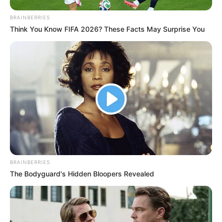
Terceiro lote da restituição do IR paga R$
4,61 bilhões para 2,7 milhões de
BRAINBERRIES
contribuintes.
Think You Know FIFA 2026? These Facts May Surprise You
Motos e bicicletas para ACS e ACE: veja o
passo a passo para conseguir o benefício.
Agente de Saúde é indiciada por falsificar
visitas que nunca aconteceram.
Mais de 300 ACS e ACE recebem bicicletas
elétricas, barcos, celulares e aplicativo...
BRAINBERRIES
The Bodyguard's Hidden Bloopers Revealed
PEC 14 avança no Senado e cumpre
sessões de discussão; Aposentadoria
Especial...