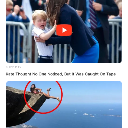
BUZZ DAY
Kate Thought No One Noticed, But It Was Caught On Tape
-ad4
💊
Expansão da gratuidade e itens disponíveis
Desde fevereiro, o programa oferece
100% de gratuidade
em
medicamentos e insumos para tratamento de
hipertensão,