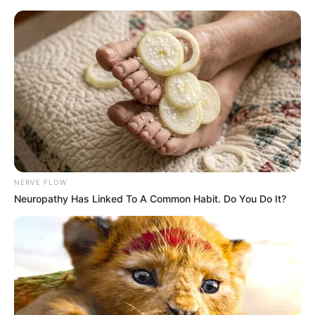
NERVE FLOW
Neuropathy Has Linked To A Common Habit. Do You Do It?
HOME
Home
>
Brasil
>
Ministério da Saúde
>
Notícia
>
SUS
>
Saúde
descredencia mais de 9 mil estabelecimentos do Farmácia Popular.