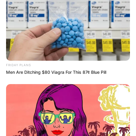
-G
📆
Novos credenciamentos seguem abertos
O ministério divulga mensalmente a
lista de municípios aptos e
com vagas para credenciamento
.
Interessados devem
FRIDAY PLANS
apresentar CNPJ, licença sanitária, autorização da Anvisa e
Men Are Ditching $80 Viagra For This 87¢ Blue Pill
certidões fiscais.
A meta do governo é
atender 26 milhões de pessoas pelo
Farmácia Popular
até o fim de 2025, ampliando o acesso gratuito
a medicamentos essenciais.
Matéria Bônus
:
+
Recupere as Famílias desaparecidas no e-SUS
.