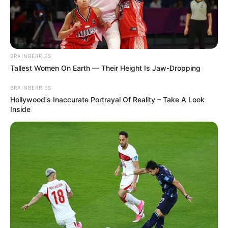
O que é que os diretores da CONACS foram
fazer na Argentina, durante mobilização em
Brasília?
BRAINBERRIES
Tallest Women On Earth — Their Height Is Jaw-Dropping
Modelo para os Agentes de Saúde:
Denúncia anônima leva MP a investigar
BRAINBERRIES
prefeito por irregularidades.
Hollywood's Inaccurate Portrayal Of Reality – Take A Look
Inside
30 horas: parecer da Comissão de Finanças
se posicionou sobre redução da jornada de
40 para 30 horas.
DESTAQUES DO MÊS
Prefeitura realiza a maior entrega de
motocicletas aos Agentes de Saúde da
história...