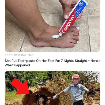
--
-3
VEJA TAMBÉM
:
+
Cidades que já pagam o Incentivo
+
Novo financiamento da Atenção Primária à Saúde
.
+
Vencimentos de R$ 9.180: Agentes conquistam
...
+
PL que obriga Prefeitos a pagar o Incentivo Financeiro
...
+
Mais Saúde com Agente: CONACS emite informações
...
****************************************************
GOOD TO KNOW THIS
ACS/ACE:
O Incentivo Financeiro Adicional -
IFA
está sendo
She Put Toothpaste On Her Feet For 7 Nights Straight – Here's
pago no seu município? Responda a pesquisa.
What Happened