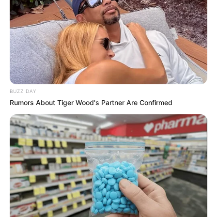
Brasil tomaram conhecimento sobre a existência desse direito a
referida gratificação
.
A
investigação do
Ministério Público
O Ministério Público de Mato Grosso do Sul (MPMS) abriu uma
investigação para apurar a suposta falta de pagamento do
incentivo financeiro federal destinado aos agentes comunitários de
BUZZ DAY
saúde e agentes de combate às endemias no município de
Rumors About Tiger Wood's Partner Are Confirmed
Nioaque. Esta investigação, que se dá por meio do Procedimento
Preparatório n° 06.2024.00000501-9, busca esclarecer possíveis
irregularidades na administração municipal, que podem culminar na
abertura de um inquérito civil.
Denúncias dos Agentes Comunitários e de Endemias
A investigação teve início após denúncias realizadas pelos próprios
agentes ao MPMS. Segundo os relatos, nos últimos três anos, os
profissionais não teriam recebido os valores referentes ao incentivo