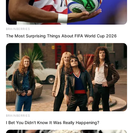
Imunização
— Módulo VIII - Discussão de Casos em Imunização
BRAINBERRIES
The Most Surprising Things About FIFA World Cup 2026
Aprimore sua prática profissional com o “Repositório do Curso de
Fortalecimento das Ações de Imunização em Territórios Municipais
- ImunizaSUS”.
-
BRAINBERRIES
I Bet You Didn't Know It Was Really Happening?