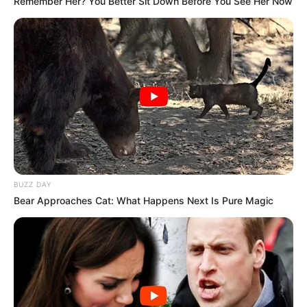
Remember Her? You Better Sit Down Before You See Her Now
SHARE THIS
Share it
Tweet
Share it
Pin it
PUBLICAÇÕES RELACIONADAS
Notícia
BUZZ DAY
PUBLICAÇÃO RECENTE
PRÓXIMA MATÉRIA
Bear Approaches Cat: What Happens Next Is Pure Magic
Instituições públicas reagem
Câmara aprovou alteração na
contra a ampliação da
Lei de Responsabilidade fiscal
terceirização no Brasil.
e abre as portas para
terceirizações.
FAÇA O SEU COMENTÁRIO AQUI!