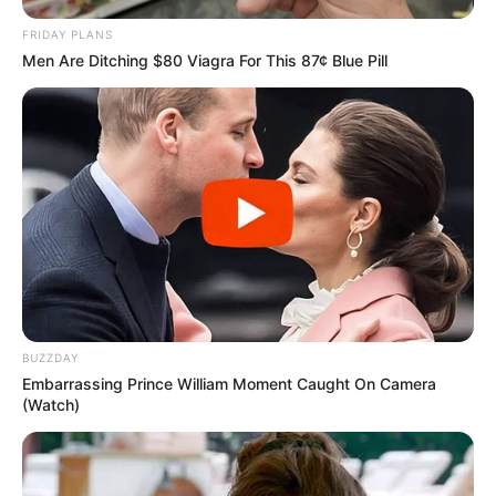
financeiro federal, conforme estipulado pela Lei Federal nº
12.994/2014.
FRIDAY PLANS
-
Men Are Ditching $80 Viagra For This 87¢ Blue Pill
BUZZDAY
Embarrassing Prince William Moment Caught On Camera
(Watch)
-