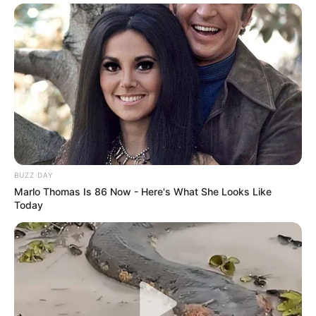
DESTAQUES
FACEBOOK
DESTAQUES DA SEMANA
Agente de Saúde é indiciada por falsificar
visitas que nunca aconteceram.
BUZZ DAY
Marlo Thomas Is 86 Now - Here's What She Looks Like
Today
Câmara dos Deputados: anuênios, triênios,
quinquênios, sexta-parte e licenças-prêmio
entram no debate.
Motos e bicicletas para ACS e ACE: veja o
passo a passo para conseguir o benefício.