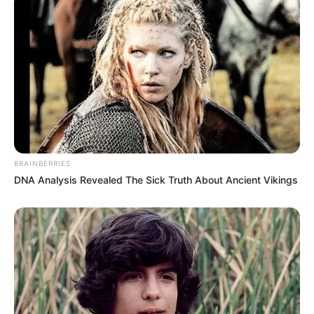
-
Reveja conteúdos que fortalecem as políticas de vacinação e
capacitam profissionais de saúde dos serviços básicos,
BRAINBERRIES
especialmente os que atuam nas salas de vacina. São 35 aulas e 4
DNA Analysis Revealed The Sick Truth About Ancient Vikings
oficinas, totalizando 180 horas de carga horária.
📲
Faça parte do canal do JASB no WhatsApp.
As informações são do CONASEMS .
Edição Geral: JASB.