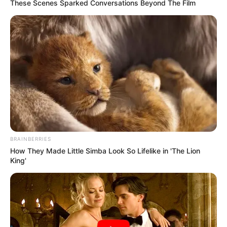
These Scenes Sparked Conversations Beyond The Film
conhecimentos em relação aos diferentes elementos que envolvem
a vacinação e têm impacto na sua relação com as pessoas e com a
equipe de saúde na sala de vacina.
Assim sendo, convidamos você a navegar nesta jornada de
aprendizado e conhecimento
:
Revisitando o Curso de Fortalecimento das Ações de Imunização
em Territórios Municipais – ImunizaSUS.
-
BRAINBERRIES
How They Made Little Simba Look So Lifelike in 'The Lion
King'