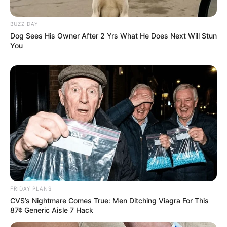
BUZZ DAY
Dog Sees His Owner After 2 Yrs What He Does Next Will Stun
You
📲
Faça parte do canal do JASB no WhatsApp.
As informações são do JD1 e MPMS.
Edição Geral: JASB.
FRIDAY PLANS
CVS’s Nightmare Comes True: Men Ditching Viagra For This
87¢ Generic Aisle 7 Hack
Publicação
JASB - Jornal dos Agentes de Saúde do Brasil - www.jasb.com.br.