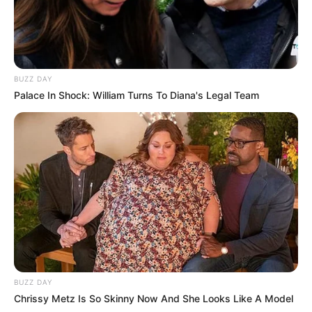
FALE CONOSCO
Nome
BUZZ DAY
E-mail
*
Palace In Shock: William Turns To Diana's Legal Team
Mensagem
*
BUSCAR
BUZZ DAY
Chrissy Metz Is So Skinny Now And She Looks Like A Model