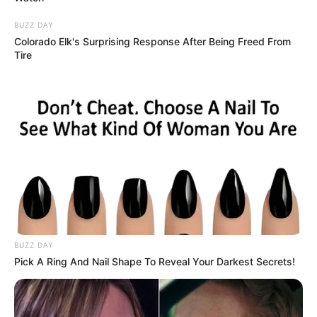
BUZZ DAY
Colorado Elk's Surprising Response After Being Freed From
Tire
-
****************************************************
IFA -
Ministério Público investiga a falta de pagamento do
Incentivo aos ACS e ACE
.
BUZZ DAY
Pick A Ring And Nail Shape To Reveal Your Darkest Secrets!