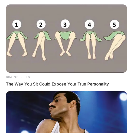
BRAINBERRIES
The Way You Sit Could Expose Your True Personality
HOME
Home
>
Conass
>
Cursos
>
Notícia
>
CONASEMS informa:
curso gratuito, virtual e com certificado, inscreva-se já!