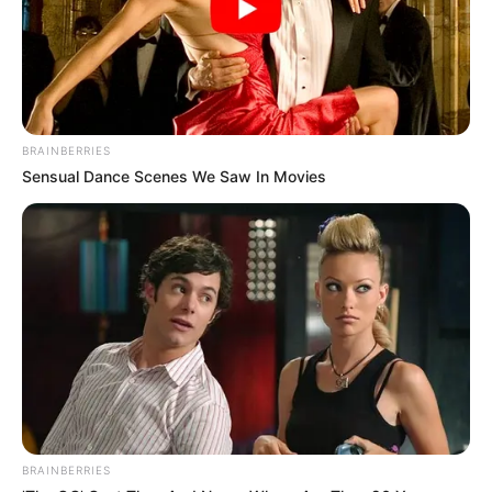
BRAINBERRIES
Sensual Dance Scenes We Saw In Movies
-
Novo formato de curso
Neste novo formato de curso, você e a sua equipe podem acessar,
de forma autônoma e independente, os vários materiais didáticos,
sem a necessidade de explorá-los de forma linear ou sequencial.
Essa liberdade de acesso aos conteúdos oportuniza a você
escolher o assunto que mais lhe interessa, na ordem em que você
escolher e no seu próprio tempo.
O acesso às aulas temáticas
BRAINBERRIES
Além disso, você pode visitar e revisitar os conteúdos quantas