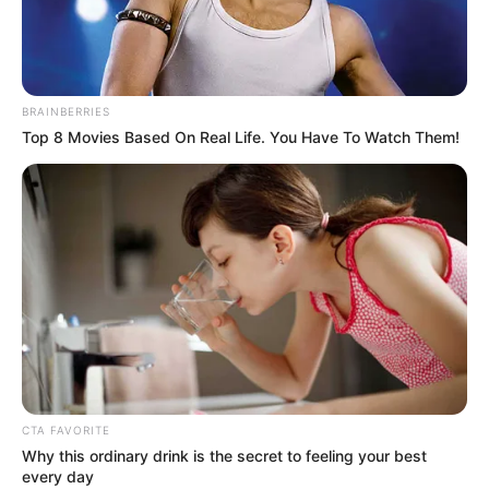
CONASEMS informa: curso
gratuito, virtual e com certificado,
inscreva-se já!
BRAINBERRIES
Top 8 Movies Based On Real Life. You Have To Watch Them!
13:59
Conass
,
Cursos
,
Notícia
CTA FAVORITE
Este curso foi criado pelo Conasems para auxiliar você no
Why this ordinary drink is the secret to feeling your best
seu propósito de melhoria da prática do trabalho em saúde.
—
every day