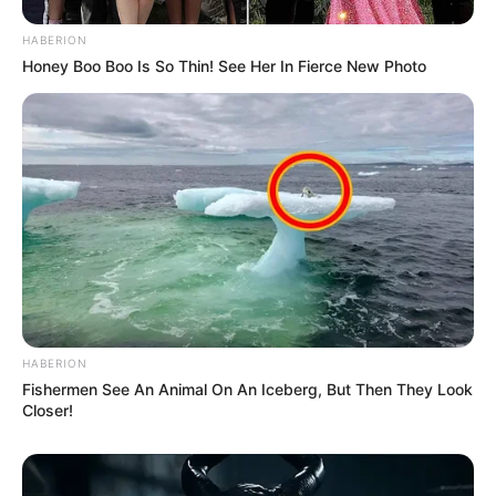
Agente de Saúde é indiciada por falsificar
visitas que nunca aconteceram.
HABERION
Honey Boo Boo Is So Thin! See Her In Fierce New Photo
Terceiro lote da restituição do IR paga R$
4,61 bilhões para 2,7 milhões de
contribuintes.
Motos e bicicletas para ACS e ACE: veja o
passo a passo para conseguir o benefício.
PLP 185 continua travado na Câmara dos
Deputados por erro em seu texto.
HABERION
Fishermen See An Animal On An Iceberg, But Then They Look
ACS e ACE: celetista, estatutário ou
Closer!
contrato precário — entenda o que muda
no seu bolso e na sua carreira.