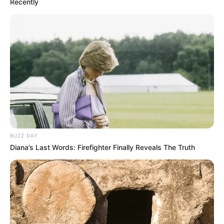
Recently
BUZZ DAY
Diana’s Last Words: Firefighter Finally Reveals The Truth
-
DESPRECARIZAÇÃO
:
+
Posse marca efetivação de agentes comunitários e de endemias
.
+
STF decide que servidores não concursados podem ser