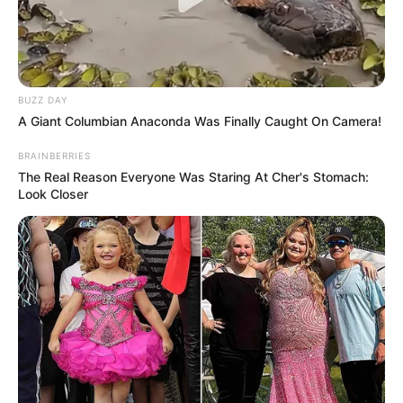
FNARAS em Brasília: Senado pode
promulgar PEC 14 em semana de
mobilização.
BUZZ DAY
Presidente Kennedy (ES) abre processo
A Giant Columbian Anaconda Was Finally Caught On Camera!
seletivo para Agentes de Saúde e de
Combate às Endemias.
BRAINBERRIES
The Real Reason Everyone Was Staring At Cher's Stomach:
PEC 14: o que acontece com quinquênio,
Look Closer
triênio e sexta-parte na aposentadoria?
DESTAQUES DO MÊS
Prefeitura realiza a maior entrega de
motocicletas aos Agentes de Saúde da
história...