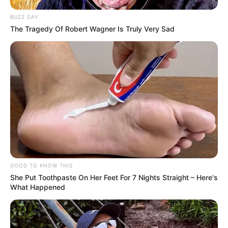
BUZZ DAY
The Tragedy Of Robert Wagner Is Truly Very Sad
-
GOOD TO KNOW THIS
Conhecimento sobre o direito ao IFA
She Put Toothpaste On Her Feet For 7 Nights Straight – Here's
What Happened
O IFA - Incentivo Financeiro Adicional ficou nacionalmente
conhecido graças ao trabalho de informação realizado pelo JASB -
Jornal dos Agentes de Saúde do Brasil há vários anos.
Foi graças a
essa ferramenta de informação que os agentes de saúde de todo o