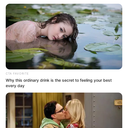
Foto/Reprodução/Conasems
.
CONASEMS informa: curso gratuito, virtual e com certificado,
inscreva-se já!
Publicado
no
JASB
em 17.sembro.2024.
Grupos no WhatsApp
|
Repositório do Curso Fortalecimento das
Ações de Imunização em Territórios Municipais - Imunizasus.
-
CTA FAVORITE
Why this ordinary drink is the secret to feeling your best
every day