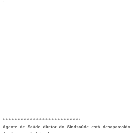
-
-
****************************************************
Agente de Saúde diretor do Sindsaúde está desaparecido