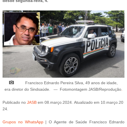
desde segunda-feira, 4.
Francisco Ednardo Pereira Silva,
49 anos de idade,
era
diretor do Sindsaúde.
—
Fotomontagem JASB/Reprodução
.
Publicado
no
JASB
em
08
.março
.2024.
Atualizado
em
10
.março
.20
24
.
Grupos no WhatsApp
| O Agente de Saúde
Francisco Ednardo