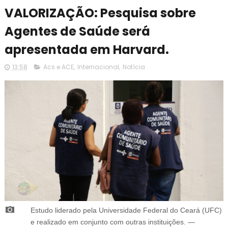
VALORIZAÇÃO: Pesquisa sobre
Agentes de Saúde será
apresentada em Harvard.
13:58
Acs e ACE
,
Internacional
,
Notícia
Estudo liderado pela Universidade Federal do Ceará (UFC)
e realizado em conjunto com outras instituições.
—