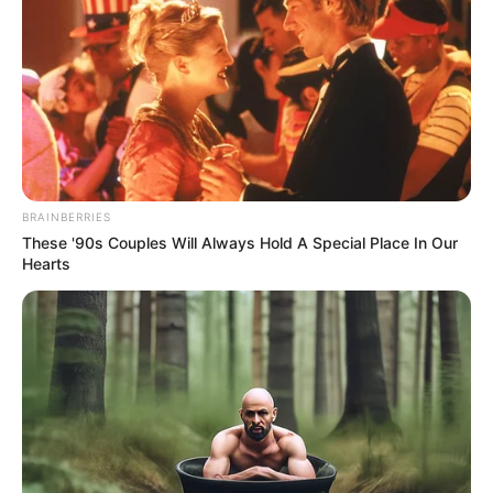
Agentes Comunitários de Saúde e de Combate às Endemias de
que trata a referida Lei.
A Lei nº 12.994, de 17 de junho de 2014
, que altera a Lei nº
11.350, de 5 de outubro de 2006, para instituir piso salarial
profissional nacional e diretrizes para o plano de carreira dos
Agentes Comunitários de Saúde e dos Agentes de Combate às
Endemias.
BRAINBERRIES
These '90s Couples Will Always Hold A Special Place In Our
A pergunta que não quer calar: "o que fazer quando a Prefeitura
Hearts
não quer pagar o Incentivo Financeiro Adicional?"