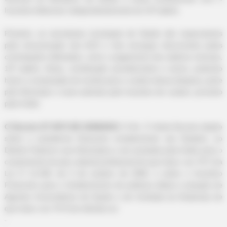
Incentivo Adicional, independentemente do 13º salário.
Portanto, as secretarias municipais de Saúde são responsáveis
pela remuneração dos ACS e dos encargos decorrentes pelas
contratações efetivadas, como o pagamento dos salários mensais,
13º salário, férias, contribuição previdenciária e outros, podendo
haver a composição de receita para o custeio dessa despesa, parte
pelo Município e outra advinda pelo incentivo de custeio, provindo
pela União.
O Decreto Nº 8474 DE 22/06/2015
. O Art. 1º deste Decreto dispõe
sobre a assistência financeira complementar aos Estados, ao
Distrito Federal e aos Municípios a ser prestada pela União para o
cumprimento do piso salarial profissional de que trata o art. 9º-C da
Lei nº 11.350, de 5 de outubro de 2006, e sobre o Incentivo
Financeiro para o fortalecimento de políticas afetas à atuação de
Agentes Comunitários de Saúde e de Combate às Endemias de
que trata o art. 9º-D da referida Lei.
-