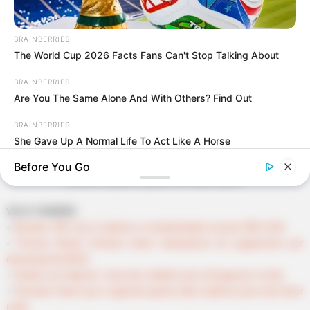
BRAINBERRIES
The World Cup 2026 Facts Fans Can't Stop Talking About
BRAINBERRIES
Are You The Same Alone And With Others? Find Out
BRAINBERRIES
She Gave Up A Normal Life To Act Like A Horse
Before You Go
Confira o passo a passo no vídeo acima.
VEJA TAMBÉM
:
+
Brasília: PEC dos 3 salários e Insalubridade somam R$ 5.544
.
+
Previne Brasil: Portaria sobre indicadores do pagamento por
desempenho/2023
.
+
Saúde com Agente: Lista das cidades que entregaram os kits
.
+
Vereador disse que a agentes ganha altos salários para não fazer
nada
.