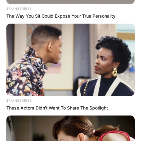
combate às endemias
.
—
Foto/Reprodução/José Cruz, Agência
BRAINBERRIES
Brasil
.
The Way You Sit Could Expose Your True Personality
Incentivo Financeiro: saiba como proceder para que a Gestão
pague essa Gratificação.
Publicado
no
JASB
em 13
.dezembro.
2023.
Grupos no WhatsApp
|
Atendendo aos pedidos de retirar as
diversas dúvidas dos
Agentes Comunitários de Saúde e Agentes
de Combate às Endemias
sobre a gratificação de final de ano,
estamos disponibilizando mais esta matéria. O pagamento do
IFA -
Incentivo Financeiro Adicional é um direito de cada Agente
Comunitário de Saúde e de Combate às Endemias, cuja prefeitura
tenha recebido o repasse, realizado pelo Ministério da Saúde
.
BRAINBERRIES
-
These Actors Didn't Want To Share The Spotlight
-2p
O direito dos ACS/ACE é fato
Apesar do vasto material que revela os diversos dispositivos que
garantem o direito ao pagamento do Incentivo Financeiro, ainda há