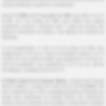
outras providências; Levando em consideração:
A Lei nº 12.994, de 17 de junho de 2014
, que altera a Lei nº
11.350, de 5 de outubro de 2006, para instituir piso salarial
profissional nacional e diretrizes para o plano de carreira dos
Agentes Comunitários de Saúde e dos Agentes de Combate às
Endemias;
A Lei Complementar nº 141, de 13 de janeiro de 2012, que
regulamenta o § 3º do art. 198 da Constituição Federal; a Lei nº
11.350, de 5 de outubro de 2006, que regulamenta o § 5º do art.
198 da Constituição, que regulamenta o § 5º do art. 198 da
Constituição; o parágrafo único do art. 2º.
A Política Nacional de Atenção Básica
, revisada pela Portaria
GM Nº 2.488/11 e Portaria Nº 2.436, DE 21 DE SETEMBRO DE
2017, estabelece que o PSF é estratégia prioritária do Ministério da
Saúde para organização da Atenção Básica. Em observância
dessas normas e diretrizes da estratégia é evidenciada a atuação