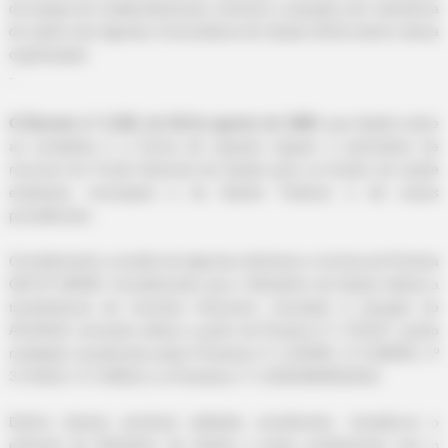
da equipe de multiprofissionais, inclusive a atuação com relevância
de ações dos Agentes Comunitários de Saúde (ACS) dentro dessa
organização.
-
-112
O Decreto nº 1.232, de 30 de agosto de 1994
, que dispõe sobre
as condições e a forma de repasse regular e automático de
recursos do Fundo Nacional de Saúde para os fundos de saúde
estaduais, municipais e do Distrito Federal, e dá outras
providências;
Considerando a revisão de algumas diretrizes e normas da Portaria
GM Nº 648/06. Considerando que o Ministério da Saúde efetiva a
transferência de incentivo financeiro vinculado à atuação do
ACS/ACE, tornando efetivo a partir da Portaria nº 1.761/07, sendo
reeditado anualmente pelas Portarias nº 1.234/08, nº 2.008/09, nº
3.178/10, nº 1.599/11 e a Portarias n.º 1.025/GM/MS/2015.
Dentro dessas portarias editadas anualmente, ressalta-se o
estímulo do Ministério da Saúde a esses profissionais com o