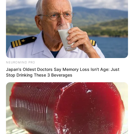
4º. Provocar a Câmara de Vereadores para que cobre um
posicionamento do prefeito. Este, deverá encaminhar um Projeto
de Lei para regulamentação do pagamento do Incentivo Financeiro
integral aos ACS e ACE.
Estratégia de procedimento na Câmara de Vereadores
Procure a Câmara Municipal de Vereadores, identifique o vereador
que é seja solidário com as causas da categoria, o mantenha
NEUROMIND PRO
informado sobre os fatos relacionados ao Incentivo (apresente toda
Japan's Oldest Doctors Say Memory Loss Isn't Age: Just
a documentação que comprovam o direito da categoria à
Stop Drinking These 3 Beverages
gratificação de final de ano) para que ele faça um requerimento
parlamentar, solicitando informações do poder executivo municipal
(prefeito) e, após o posicionamento. Os interessados deverá
acompanhar todo o procedimento, solicitando os prazos ao
vereador, o orientando para que solicite urgência para votação do
referido requerimento.
Outra opção, que é a mais lenta é a seguinte
: