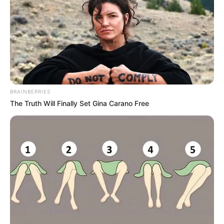
Gratificação.
Incentivo Financeiro: saiba como
proceder para que a Gestão
pague essa Gratificação.
10:33
Dinheiro
,
Incentivo Adicional
,
Notícia
BRAINBERRIES
The Truth Will Finally Set Gina Carano Free
Dois salários extra para os
agentes comunitários e de