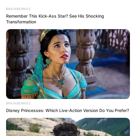
BRAINBERRIES
Remember This Kick-Ass Star? See His Shocking
Transformation
BRAINBERRIES
HOME
Disney Princesses: Which Live-Action Version Do You Prefer?
Home
>
Dinheiro
>
Incentivo Adicional
>
Notícia
>
Incentivo
Financeiro: saiba como proceder para que a Gestão pague essa