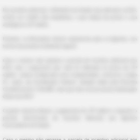
-113
No incentivo adicional, o Ministério da Saúde visa estimular os ACS,
sendo um crédito não trabalhista, o que afasta de pronto a sua
analogia ao 13º salário.
Portanto, os Municípios devem repassá-los para os Agentes, nos
termos da portaria ministerial vigente.
Caso o mesmo não repasse a parcela de incentivo adicional aos
ACS, sob o argumento que ‘este foi efetivado na forma de 13º
salário’, estará configurada como irregularidade, conforme o artigo
37, caput, da Constituição Federal, redação dada pela Emenda
Constitucional nº 19/1998, visto que este recurso possui destinação
direta aos ACS.”
O gestor deverá efetuar o pagamento do 13º salário e repassar a
parcela denominada de Incentivo Adicional aos Agentes
Comunitários de Saúde.
Caso o mesmo não repasse a parcela de incentivo adicional aos