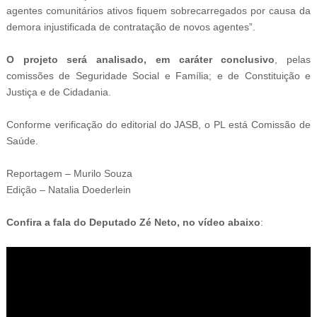
agentes comunitários ativos fiquem sobrecarregados por causa da
demora injustificada de contratação de novos agentes”.
O projeto será analisado, em caráter conclusivo
, pelas
comissões de Seguridade Social e Família; e de Constituição e
Justiça e de Cidadania.
Conforme verificação do editorial do JASB, o PL está Comissão de
Saúde.
Reportagem – Murilo Souza
Edição – Natalia Doederlein
Confira a fala do Deputado Zé Neto, no vídeo abaixo
: