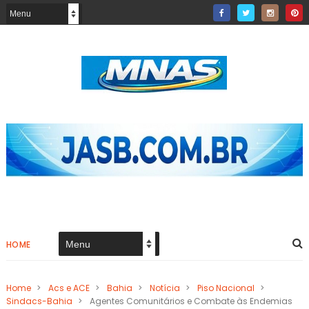
HOME
Home
>
Acs e ACE
>
Bahia
>
Notícia
>
Piso Nacional
>
Sindacs-Bahia
>
Agentes Comunitários e Combate às Endemias