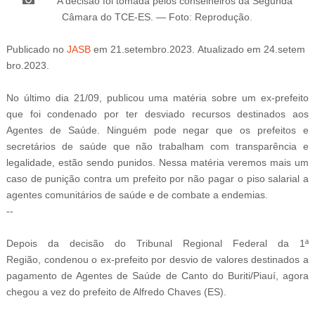
A decisão foi tomada pelos conselheiros da Segunda
Câmara do TCE-ES. — Foto: Reprodução
.
Publicado
no
JASB
em
21
.setembro
.2023.
Atualizado
em
24
.setem
bro
.2023.
No último dia 21/09, publicou uma matéria sobre um ex-prefeito
que foi condenado por ter desviado recursos destinados aos
Agentes de Saúde
. Ninguém pode negar que os prefeitos e
secretários de saúde que não trabalham com transparência e
legalidade, estão sendo punidos. Nessa matéria veremos mais um
caso de punição contra um prefeito por não pagar o
piso salarial a
agentes comunitários de saúde e de combate a endemias
.
--
-
Depois da decisão do
Tribunal Regional Federal da 1ª
Região,
condenou o ex-prefeito por desvio de valores destinados a
pagamento de Agentes de Saúde de Canto do Buriti/Piauí, agora
chegou a vez do
prefeito de Alfredo Chaves (
ES)
.