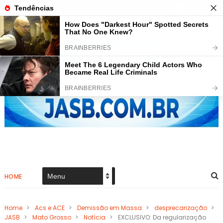
HOME
Home
>
Acs e ACE
>
Demissão em Massa
>
desprecarização
>
JASB
>
Mato Grosso
>
Notícia
>
EXCLUSIVO: Da regularização