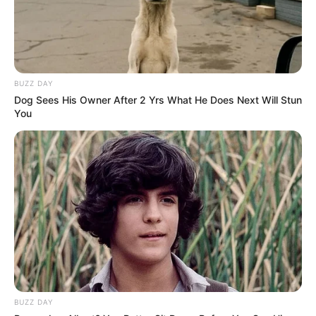
entregas por aplicativo, encontrou nele algo que não sabia que
estava procurando.
VEJA TAMBÉM
:
✳️
Famosas: As 40 mamães mais belas dos...
BUZZ DAY
✳️
Mulher mais bonita do mundo revela
...
Dog Sees His Owner After 2 Yrs What He Does Next Will Stun
✳️
Israelense aos 19 anos: a mulher mais bonita
...
You
✳️
Um show na telinha: os doramas preferidos dos fãs
.
✳️
Proporção Áurea: as 10 mulheres mais bonitas do mundo
A cascavel que não atacou — e o que Lázaro aprendeu
com isso
A relação de
Lázaro com a cascavel não é de amizade
romantizada
. É de respeito calculado, construído ao longo de anos
de observação. A serpente frequenta a área próxima ao paiol há
muito tempo —
atraída pelos ratos que ali se concentram
— e
nunca demonstrou agressividade fora do contexto de ameaça
direta.
BUZZ DAY