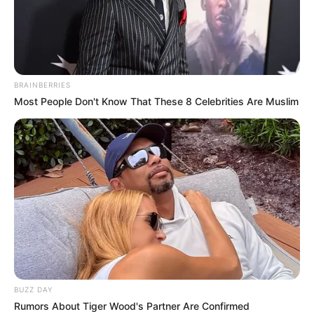
vivendo com ela.
O homem que pisou numa
cascavel e não foi picado — e
ainda assim escolheu continuar
BRAINBERRIES
vivendo com ela.
Most People Don't Know That These 8 Celebrities Are Muslim
06:41
Brasil
,
Homem
,
Notícia
BUZZ DAY
Rumors About Tiger Wood's Partner Are Confirmed