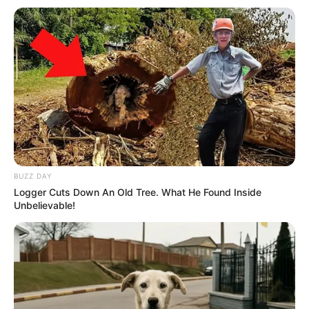
--
BUZZ DAY
Logger Cuts Down An Old Tree. What He Found Inside
Unbelievable!
-ad4
A história de Lázaro começou a circular nas redes sociais
e
virou objeto de fascínio de um público que, preso em algoritmos e