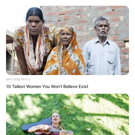
história de Lázaro não promete nada
. Ela apenas existe — e
existe de um jeito que muita gente reconhece como algo que
perdeu ou que nunca teve.
--
BRAINBERRIES
10 Tallest Women You Won't Believe Exist