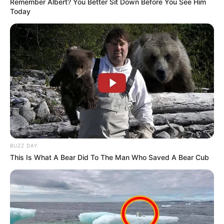
Remember Albert? You Better Sit Down Before You See Him
--
Today
BUZZ DAY
This Is What A Bear Did To The Man Who Saved A Bear Cub