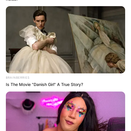
Sem energia elétrica na casa principal por parte do período
, o
plantio segue uma lógica direta: milho, feijão, frutas e culturas de
subsistência que garantem fartura sem depender de mercado.
Nada é produzido para vender. Tudo é cultivado para comer.
-
BRAINBERRIES
Is The Movie "Danish Girl" A True Story?