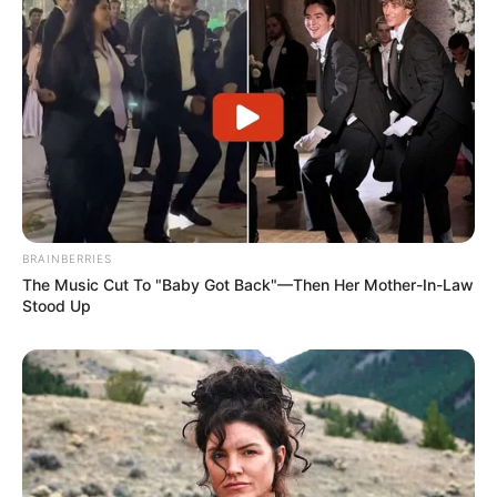
-ad7
Eles recebem frutas e doces naturais
. Entram próximos à casa.
Interagem com os cães sem conflito. E, o que mais chama atenção
de quem assiste aos vídeos do canal Lazão Cascavel no YouTube:
distinguem com clareza quem é visitante de quem mora ali
.
BRAINBERRIES
Estranhos os deixam em alerta. Lázaro, não.
The Music Cut To "Baby Got Back"—Then Her Mother-In-Law
Stood Up