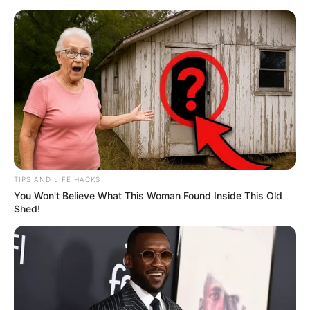
TIPS AND LIFE HACKS
You Won't Believe What This Woman Found Inside This Old
Shed!
HOME
Home
>
Brasil
>
Homem
>
Notícia
>
O homem que pisou numa
cascavel e não foi picado — e ainda assim escolheu continuar