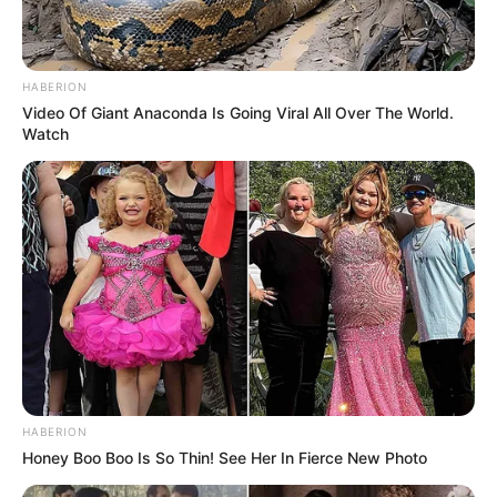
Antes dos macacos aparecerem,
Lázaro não os buscou
. Eles
simplesmente chegaram — e ficaram. Hoje, uma família completa
frequenta o sítio diariamente, há pelo menos quatro gerações de
HABERION
animais que reconhecem
Lázaro como uma presença segura
.
Video Of Giant Anaconda Is Going Viral All Over The World.
--
Watch
HABERION
Honey Boo Boo Is So Thin! See Her In Fierce New Photo