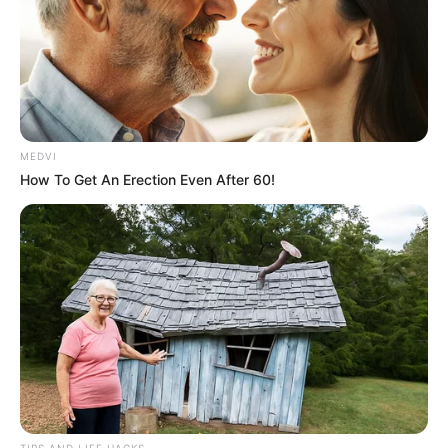
MEDVI
How To Get An Erection Even After 60!
TIPS AND LIFE HACKS